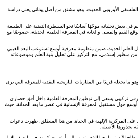
 الفلسفي الأوروبي الحديث، وهو مشتق من أصل يوناني يعني دراسة
م في بعض تجلياته موجّهًا أساسًا نحو السيطرة التقنية على الطبيعة
قع القيم والمعنى والغاية في المعرفة العلمية الحديثة، خصوصًا مع
صيل العلم الحديث ضمن منظومة معرفية أوسع تستوعب البعد الغيبي
ة من منظور إسلامي، مع التركيز على تحليل بنية العلم وموضوعاته
 ما يجعله قريبًا من المقاربات التاريخية النقدية للمعرفة التي ترى
معرفي تركيبي يسعى إلى توطين المعرفة العلمية داخل أفق حضاري
أوسع حول مستقبل المعرفة الإنسانية في عصر ما بعد الحداثة، حيث
كد على المركزية الإلهية في الحياة. من هذا المنطلق، ظهرت دعوات
ة بجذورها الأصيلة.
 مصطلح الأبستمولوجيا الذي ينسب إلى أوغست كونت في النصف الاول