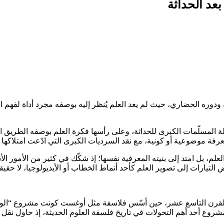
عد الحداثة
ته ودوره الحضاري، حيث لم يعد العلم يُنظر إليه بوصفه مجرد أداة لفهم 
 المسلّمات الكبرى للحداثة، وعلى رأسها فكرة العلم بوصفه الطريق الو
 موضوعية أو كونية، مع نقد السرديات الكبرى التي ادّعت امتلاكها الق
لعلم، بل امتد إلى بنيته المعرفية نفسها؛ إذ شكّك في كثير من الأمور ال
عض التيارات إلى تصوير العلم كأحد أنماط الخطاب أو الأيديولوجيا، لا ح
ذ القرن التاسع عشر، حين أسّس فلاسفة مثل أوغست كونت مشروع “الوض
شروع أحد أهم التحولات في تاريخ فلسفة العلوم الحديثة، إذ حاول نقل ا