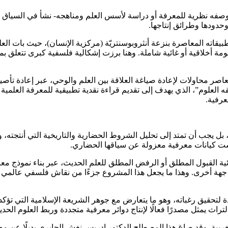
بوصفه نظرية للمعرفة أو دراسة لأسس العلم ومناهجه- نشأ في السياق
وحدودها وطرائق إنتاجها.
يقاته المعاصرة بنزعة أنثروبوسنتريّة (مركزية الإنسان)، حيث بات العل
مة أخلاقية أو غائية شاملة. وهنا برزت إشكالية فلسفية كبرى تتعلق بمو
صر محاولات لإعادة صياغة العلاقة بين العلم والوحي، عبر إعادة تأ
ه العلوم”، الذي يهدف إلى تقديم قراءة نقدية تطبيقية للمعرفة العلمي
عرفية.
بل يجب أن تمتد إلى تحليل الشروط الحضارية والتاريخية التي أنتجته، وهو
يست كيانات معرفية معزولة عن سياقها الحضاري.
ئية القبول المطلق أو الرفض المطلق للعلم الحديث، عبر بناء نموذج 
 جهة أخرى. وهذا ما يجعل هذا المشروع جزءًا من نقاش فلسفي عالمي 
دة لتحقيق رغباته، وهو ما يتعارض مع جوهر الشريعة الإسلامية التي تؤ
اث يمثل مصدرًا فعالًا لإنتاج دوائر معرفية متجددة وربط العلوم الحديث
لغربية. وقد صاغ هذا المصطلح الدكتور إدريس نغش الجابري بديلًا عن