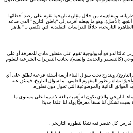
نظرياته، ومفاهيمه من خلال مقاربة تاريخية تقوم على رصد أخطائها
 أنتجها (الأصل)، وهو ما يجعله أقرب إلى “باطن التاريخ” الذي صاغه
رة التاريخية، خلافًا للدراسات التقليدية التي تكتفي بـ “ظاهر
بي غالبًا لدوافع أيديولوجية تقوم على منظور مادي للمعرفة أو على
وحي (كالتفسير والحديث والفقه)، بجانب التقريرات الشرعية للعلوم
تاريخ). ويندرج تحت سؤال البناء أربعة أسئلة فرعية تُطبّق على أي
يرًا نشأة وتطور المفهوم العلمي. أما سؤال التاريخ، فينبثق عنه
د العوائق الذاتية والموضوعية التي تحول دون تطوره.
ناء التاريخي والذي تكون له أهمية بالغة لا سيما على مستوى ما
تشكل لنا نسقا معرفيًّا يولد لنا علمًا جديدًا.
 يُدرس كل عنصر فيه تتبعًا لتطوره التاريخي.