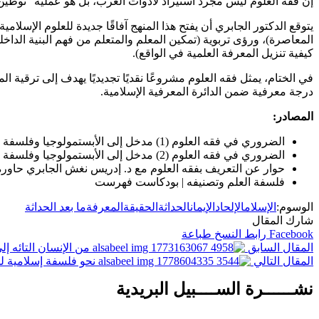
إن فقه العلوم ليس مجرد استيراد لأدوات الغرب، بل هو عملية “توطين” 
يتوقع الدكتور الجابري أن يفتح هذا المنهج آفاقًا جديدة للعلوم الإسلام
المعاصرة)، ورؤى تربوية (تمكين المعلم والمتعلم من فهم البنية الدا
كيفية تنزيل المعرفة العلمية في الواقع).
في الختام، يمثل فقه العلوم مشروعًا نقديًا تجديديًا يهدف إلى ترقية ا
درجة معرفية ضمن الدائرة المعرفية الإسلامية.
المصادر:
الضروري في فقه العلوم (1) مدخل إلى الأبستمولوجيا وفلسفة العلوم المعاصرة ادريس نغش الجابري
الضروري في فقه العلوم (2) مدخل إلى الأبستمولوجيا وفلسفة العلوم المعاصرة ادريس نغش الجابري
حوار عن التعريف بفقه العلوم مع د. إدريس نغش الجابري حاوره:
فلسفة العلم وتصنيفه | بودكاست فهرست
الوسوم:
الإسلام
الإلحاد
الإيمان
الحداثة
الحقيقة
المعرفة
ما بعد الحداثة
شارك المقال
Facebook
رابط النسخ
طباعة
المقال السابق
من الإنسان التائه إل
المقال التالي
نحو فلسفة إسلامية لل
نشــــــرة الســــبيل البريدية