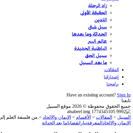
زاد الرحلة
الحقيقة الأولى
التدين
سبل شتى
الحداثة وما بعدها
عالم السر
الباطنية الجديدة
سبيل الحق
ما بعد السبيل
المقالات
إصداراتنا
برامجنا
Have an existing account?
Sign In
تابعنا
جميع الحقوق محفوظة © 2026 موقع السبيل
السبيل
>
المقالات
>
الأقسام
>
الإيمان والإلحاد
>
من فلسفة العلم إلى 
الإيمان والإلحاد
المعرفة
تيارات
قضايا
ما بعد الحداثة