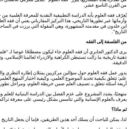
من القرن التاسع عشر.
يُعرّف فقه العلوم بأنه الدراسة التطبيقية النقدية للمعرفة العلمية 
وأزماتها عبر تطورها التاريخي، هذا التركيز المقارباتي يعني أن فقه ال
ابن خلدون في مقدمته المشهورة، وهي المقولة التي برزت في الساحة الم
التاريخ”.
من الفلسفة إلى الفقه
يرى الدكتور الجابري أن فقه العلوم جاء ليكون مصطلحًا عوضا لـ “فلسف
ذهنية تاريخية ما زالت تستبطن الكراهية والازدراء لعالمنا الإسلامي
الدقيقة.
يدور عمل فقه العلوم حول سؤالين مركزيين يمثلان إطاره النظري والعمل
علم: تتعلق بكيفية تحديد الموضوع العلمي، وكيفية اختيار المنهج العلم
أربعة أسئلة تتعلق بـ تصنيف العلم ضمن خريطة العلوم، ومراحل تطوره ا
منهجيًا، يشدد المشروع على عدم الفصل بين الدراسة البنيانية للعلم ود
يعرف بالعلوم الإنسانية والتي تتأسس بشكل رئيسي على معرفة تراكمية أ
ثم ماذا؟
لذا، يمكن للباحث أن يسلك أحد هذين الطريقين، فإما أن يجعل التاريخ ا