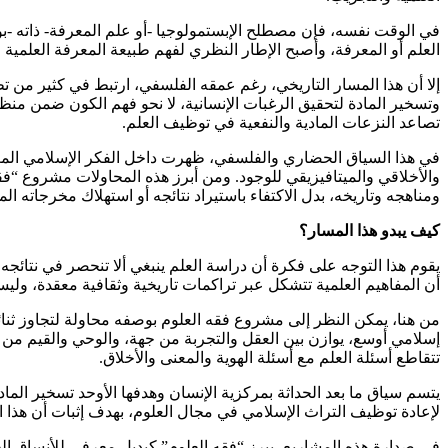
في الوقت نفسه، فإن مصطلح الإبستمولوجيا -أو علم المعرفة- ذاته -
العلم أو المعرفة، وأصبح الإطار النظري لفهم طبيعة المعرفة العلمية 
إلا أن هذا المسار التاريخي، رغم عمقه الفلسفي، ارتبط في كثير من تطب
وتسخير المادة لتحقيق الرغبات الإنسانية، لا نحو فهم الكون ضمن منظو
تصاعد النزعات المادية والنفعية في توظيف العلم.
في هذا السياق الحضاري والفلسفي، ظهرت داخل الفكر الإسلامي المعا
والأخلاقي والميتافيزيقي للوجود. ومن أبرز هذه المحاولات مشروع “فق
ومناهجه وتاريخه، بدل الاكتفاء باستيراد نتائجه أو استهلاك مخرجاته الم
كيف يبدو هذا المسار؟
يقوم هذا التوجه على فكرة أن دراسة العلم ينبغي ألا تنحصر في نتائجه، 
أن المفاهيم العلمية تتشكل عبر تراكمات تاريخية وثقافية معقدة، ول
من هنا، يمكن النظر إلى مشروع فقه العلوم بوصفه محاولة لتجاوز ثنا
إسلامي أوسع، يوازن بين العقل والتجربة من جهة، والوحي والقيم من
تتقاطع أسئلة العلم مع أسئلة الهوية والمعنى والأخلاق.
يتسم سياق ما بعد الحداثة بمركزية الإنسان وهدفها الأوحد تسخير الما
لإعادة توظيف التراث الإسلامي في مجال العلوم، بهدف إثبات أن هذا التر
في صدارة هذه المشاريع، يبرز “فقه العلوم” كبديل معرفي للأنساق ا