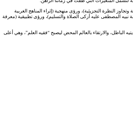
ية لتشمل المتغيرات التي طفت في زماننا الراهن.
 وتجاوز النظرة التجزيئية)، ورؤى منهجية (إثراء المناهج الغربية
نة نبيه المصطفى عليه أزكى الصلاة والتسليم)، ورؤى تطبيقية (معرفة
يتيه الباطل، والارتقاء بالعالم المحض ليصبح “فقيه العلم”، وهي أعلى