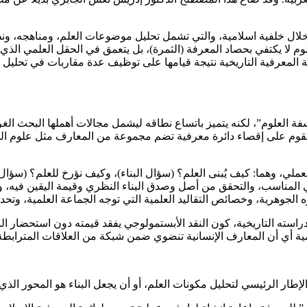
من خلال خلفية اسلامية، والتي تشمل تحليل موضوعات العلم، ومناهجه، و
علوم لا يكتفي بحصاد المعرفة (الثمرة)، بل يتعمق في الحقل العلمي الذي
عرفية التاريخية نتيجة قيامها على توظيف عدة مقاربات في تحليل الظاه
ة العلوم”، لكنه يتميز باتساع نطاقه ليشمل مجالات أهملها البحث الغر
، وتقوم على إقصاء دائرة معرفية تضم مجموعة من المعارف مثل علوم ال
ي، وهما: كيف يُبنى العلم؟ (سؤال البناء)، وكيف نؤرخ للعلم؟ (سؤال ال
ي المناسب، والتحقق من أصل وصدق البناء النظري وقيمة اليقين فيه، وأخ
لجوهرية، وخصائص التقاليد العلمية التي توجه الجماعة العلمية، وتحدي
راسته التاريخية، كون النقد الأبستمولوجي يفقد قيمته دون استحضار الب
ي أن المعارف الإنسانية تنضوي ضمن شبكة من العلاقات المترابطة بحيث 
لإطار الرئيسي لتحليل مكونات العلم، أو أن يجعل البناء هو المحور الذي