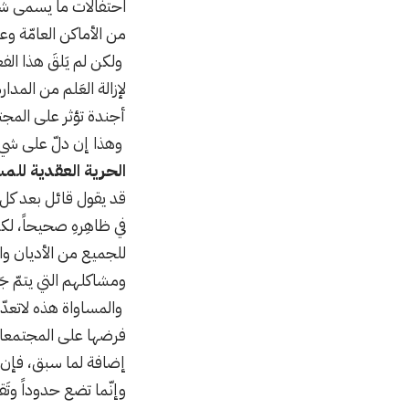
احتفالات ما يسمى شهر “
من الأماكن العامّة وعل
ولكن لم يَلقَ هذا الف
لإزالة العَلم من المد
أجندة تؤثر على المجتمع
وهذا إن دلّ على شيء 
الحرية العقدية للم
قد يقول قائل بعد كل م
في ظاهِرهِ صحيحاً، لك
للجميع من الأديان و
ومشاكلهم التي يتمّ جَ
والمساواة هذه لاتعدّ 
فرضها على المجتمعا
إضافة لما سبق، فإن ا
وإنّما تضع حدوداً وتَق