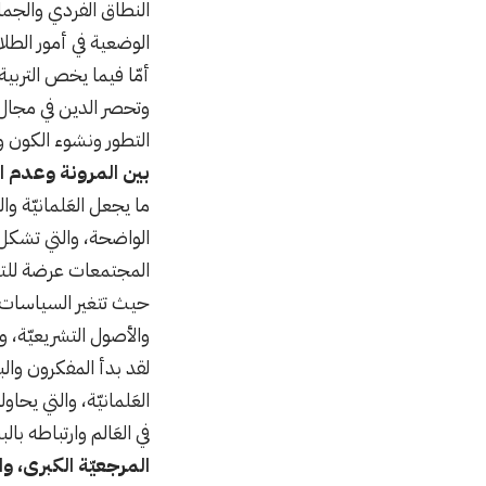
النطاق الفردي والجماع
الوضعية في أمور الطلا
أمّا فيما يخص التربية 
وتحصر الدين في مجال 
التطور ونشوء الكون 
بين المرونة وعدم ال
ما يجعل العَلمانيّة و
الواضحة، والتي تشكل 
المجتمعات عرضة للتج
حيث تتغير السياسات ب
والأصول التشريعيّة، و
لقد بدأ المفكرون والب
العَلمانيّة، والتي يح
في العَالم وارتباطه با
المرجعيّة الكبرى، وا