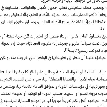
على تجاوز أي مرجعيّة دينية وحزبيّة أخرى.
ية بوصفها مظلة ستعيش تحتها جميع الأديان والطوائف، متساوية في
يطة ألا تَضرّ الممارسات لهذه الحريّة بالنّظام العام، وألّا تتعارض مع 
 مُطلقة، وإنّما مُقيّدة بمزاج النّظام العالمي، وميثاق حقوق الإنسان.
نيّة
 متساويًا أمام القانون، ولئلا تعطى أي امتيازات لأي جهة دينيّة أو 
تمت صياغة مفهوم جديد، إنه مفهوم الحياديّة، حيث إن الدولة نفس
[1]
لحياد كموقف رسميٍّ ثابت
.
حياديّة علينا أن ننظر إلى تطبيقاتها في الواقع الذي خرجت منه، ولكن لن
لمانية تجاه الأديان والقضايا المتعلقة بها، سواء على الصعيد التشري
 رموز دينية في مؤسسات الدولة والمرافق العامة التابعة لها، ويشمل ذ
فاوت درجة المنع أو التقييد حسب الدولة أو الولاية أو طبيعة المنشأة
ح الحيادية أنقل لكم تعريفاً موجزاً لها من موقع السفارة الفرنسية ف