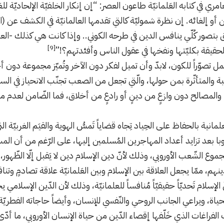
مري في كتابه العَلمانيّة طاعون العصر: “إن إنكار الخلفيّة الإلحاديّة للعَ
 أو إلغائه. إن نظرة شموليّة كالتي تقدمها العالمانيّة في الكشف عن (
بتصور كُلّي ينافس الدين في طرحه الكوني.. وإذا كانت هي كذلك -العل
[9]
قيقة بكليّتها ونفخها في عقول الناس وأفئدتهم؟!”
تحمل تصوّراً للكون، لابدّ وأن تميل لفكر دون الآخر وتُميّز مجموعة دون
ّبة والمتأثّرة بمن حولها، والّتي تجعل من الصعب تجنّب الانحياز في ا
اء والمصالح دون وازعٍ من دينٍ أو رادعٍ من أخلاق، فما الضّامن لعدم م
لعلمانية بالحفاظ على الحِياد تِجاه قضاياً تَمسُّ الهوية والقيَم الغربيّة ال
وبا بعد تزايد أعداد المهاجرين المُسلمين إليها، على الرّغم من أن المسل
ع الشّعب الأوروبي، وذلك لأنّ دين الإسلام دين لا يَقبل إلّا الظّهور،
دينهم، ممّا يجعل العلاقة بين الإسلام وبين العَلمانيّة علاقة تصادمٍ وتناف
إسلام تَحديّاً حقيقيّاً مُنافساً للعلمانيّة، وذلك لأن الدّين الإسلام
ياة، ويراعي الجانب الروحي والنّفسي للإنسان، وأيضاً حاجاته الفطريّة 
لك الفراغات الذي خَلّفها إقصاء الدّين من حياة الإنسان الأوروبي، ما أ