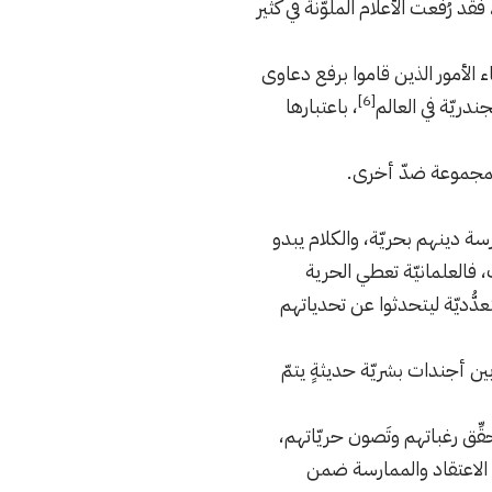
د رُفعت الأعلام الملوّنة في كثير
ء الأمور الذين قاموا برفع دعاوى
[6]
ندريّة في العالم
، باعتبارها
 لمجموعة ضدّ أخرى.
رسة دينهم بحريّة، والكلام يبدو
، فالعلمانيّة تعطي الحرية
ّديّة ليتحدثوا عن تحدياتهم
بين أجندات بشريّة حديثةٍ يتمّ
ّق رغباتهم وتَصون حريّاتهم،
رية الاعتقاد والممارسة ضمن