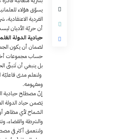
بشريّة متعالية قادرة 
يسوّق هؤلاء للعلمان
الفردية الاعتقادية، شر
أن حريّة الأديان ليست
حيادية الدولة العَلما
لضمان أن يكون الجميع
حساب مجموعات أخرى، 
بل ينبغي أن تَتبنّى ا
ولنعلم مدى فاعليّة ال
ومفهومه.
يَضمن حياد الدولة الع
السّماح لأي مظاهر أو
والشرطة والقضاء، وتت
ولنتعمق أكثر في مصطل