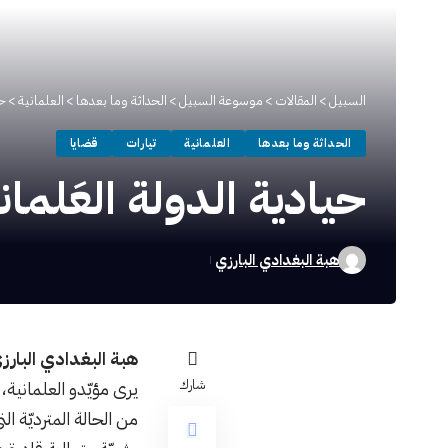
السبيل
>
المقالات
>
موسوعة السبيل
>
الحداثة وما بعدها
>
العلمانية
>
حي
الحداثة وما بعدها
العلمانية
تيارات
قضايا
حيادية الدولة العَلماني
هبة البغدادي البارزي
هبة البغدادي البارز
شارك
يرى مؤيّدو العلمانية، 
من الحالة المترديّة ال