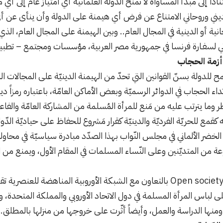
اداً إلى مبدأ المساواة لا تمنح الدولة العلمانية أي امتياز عام إلى أي 
ني وروحاني الامتناع عن فرض أي هيمنة على الدولة وأن ينأى عن أي
انية أو الدينية في المجال العام.. وبين الهيمنة على المجال العام، الذي
وني لسفـارة فرنسا في جمهورية مصر العربية، مؤسسات ومجتمع – تطبيق
 وأزمة الحجاب
 للدولة بسنّ القوانين التي تحدّ من الهيمنة الدينيّة على المجالات ال
داء الحجاب في الدوائر الرسميّة وبعض الأماكن العامّة، باعتباره رمزاً د
ا يترتب عليه من مَنع للمرأة المُسلمة من المشاركة العامّة والفاعلة
ه كقمع للحريّة الفرديّة والدينيّة كقرار مَشروع للحفاظ على حياديّة الدّو
خضر الألماني في مجلس النّواب بهذا الصدّد مبادرة سياسيّة في محاولة ل
وعة من المتديّنين وعلى النّساء المسلمات في المقام الأول، ويمنع من ا
وقد قدمت مؤسسة Open society بالتعاون مع الشبكة الأوروبية المناهضة للع
لى لباس المرأة المسلمة في دول الاتحاد الأوروبي والمملكة المتحدة،
]
ومنها الدراسة والعمل، وأيضاً أثّرت على خروجها من منزلها بالمطلق.