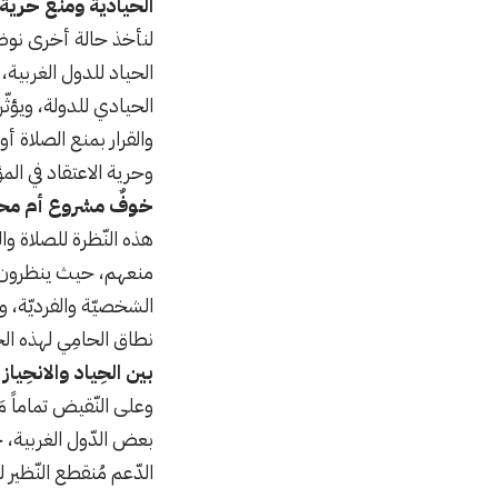
الحيادية ومنع حرية 
لنأخذ حالة أخرى نوضح 
الحياد للدول الغربية،
الحيادي للدولة، ويؤثّ
والقرار بمنع الصلاة أ
وحرية الاعتقاد في ا
خوفٌ مشروع أم مح
هذه النّظرة للصلاة وال
منعهم، حيث ينظرون له
الشخصيّة والفرديّة، و
نطاق الحامِي لهذه الح
بين الحِياد والانحِياز
وعلى النّقيض تماماً مَن
بعض الدّول الغربية، حي
الدّعم مُنقطع النّظير