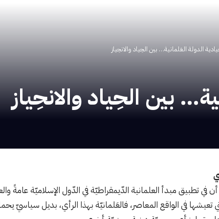
ادية الدولة العَلمانية… بين الحِياد والانحِياز
ة… بين الحِياد والانحِياز
ي
أن في تطبيق مبدأ العلمانية الدّيمقراطيّة في الدّول الإسلاميّة عامةً والع
تي تعيشها في الواقع المعاصر، فالعَلمانيّة بهذا الرأي، بديل سياسيّ يحم