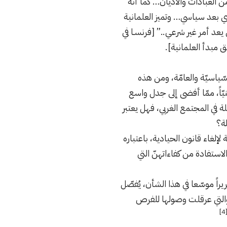
من العبادات والأديان… كما أنه
 بعد سياسي… وتميز العلمانية
 يعد أمر غير شرعي..” [فرنسـا في
 مبدأ العلمانية].
سّياسيّة والعامّة، ومن هذه
ينيّاً، ممّا أفضى إلى جدل واسع
 في المجتمع الغربي، فهل يعتبر
لة؟
إلغاء قانون الحيادية، باعتباره
لاستفادة من كفاءاتهنّ التي
نصرية تقريراً موسّعا في هذا الشأن، يُفصّل
 والتي عرقلت وصولها للفرص
[4