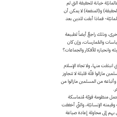
المانيّة خيانة للحقيقة التي لم
الحقيقة) و(المنفعة) لا يمكن أن
مانيّة- فماذا أبقت للدين بعد
 أخرى، وذلك راجعٌ أيضاً لطبيعة
لسياسات والمُمارسات، وإن كان
يله وانحيازه للأفكار والجماعات؟
تي انبثقت منها، ولا تجاهَ الإسلام
مين مازالوا قلّة قليلة لا تتجاوز
 وأتباعه من المسلمين مازالوا من
ر.
ي يحمل منظومة قويّة مُتماسكة
وقيمته الإنسانيّة، والتّي أخفقت
دّى بهم إلى محاولة إعادة صياغة