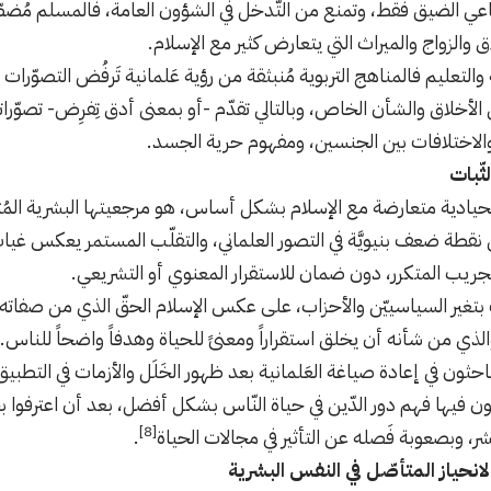
ي الضيق فقط، وتمنع من التَّدخل في الشؤون العامة، فالمسلم مُضطّرٌّ 
ق والزواج والميراث التي يتعارض كثير مع الإسلام.
والتعليم فالمناهج التربوية مُنبثقة من رؤية عَلمانية تَرفُض التصوّرات ا
الأخلاق والشأن الخاص، وبالتالي تقدّم -أو بمعنى أدق تِفرِض- تصوّر
والاختلافات بين الجنسين، ومفهوم حرية الجسد.
ثّبات
الحيادية متعارضة مع الإسلام بشكل أساس، هو مرجعيتها البشرية المُتقلّ
نقطة ضعف بنيويَّة في التصور العلماني، والتقلّب المستمر يعكس غيا
ريب المتكرر، دون ضمان للاستقرار المعنوي أو التشريعي.
تغير السياسييّن والأحزاب، على عكس الإسلام الحقّ الذي من صفاته ال
الذي من شأنه أن يخلق استقراراً ومعنىً للحياة وهدفاً واضحاً للناس.
احثون في إعادة صياغة العَلمانية بعد ظهور الخَلَل والأزمات في التطبي
اولون فيها فهم دور الدّين في حياة النّاس بشكل أفضل، بعد أن اعترفوا
[8]
لبشر، وبصعوبة فَصله عن التأثير في مجالات الحياة
.
لانحياز المتأصّل في النفس البشرية