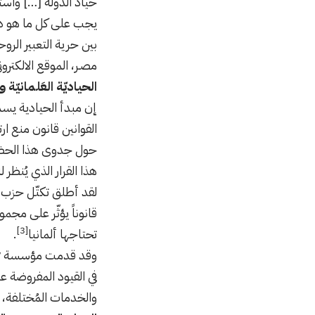
حياد الدولة […] واستن
يجب على كل ما هو دي
بين حرية التعبير الروح
مصـر، الموقع الالكتر
الحياديّة العَلمانيّة
إن مبدأ الحيادية يسمح
القوانين قانون منع ارت
حول جدوى هذا الحظر وم
هذا القرار الذي يُنظر ل
لقد أطلق تكتّل حزب ال
قانوناً يؤثّر على مجم
[3]
تحتاجها ألمانيا
.
في القيود المفروضة ع
والخدمات المُختلفة، 