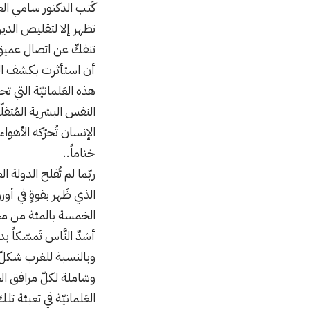
كَتب الدكتور سامي العا
تظهر إلا لتقليص الدين
تنفكّ عن اتصال عميق 
أن استأثرت بكشف الح
هذه العَلمانيّة التي 
النفس البشرية المُتقل
الإنسان تُحرّكه الأهو
ختاماً..
ربّما لم تُفلح الدولة ا
الذي ظَهر بقوةٍ في أور
الخمسة بالمئة من مجمو
أشدّ النَّاس تَمسّكاً ب
وبالنسبة للغرب شكلّ ال
وشاملة لكلّ مرافق الح
العَلمانيّة في تعبئة ت