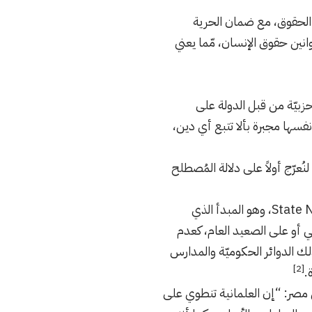
 الحقوق، مع ضمان الحرية
قوانين حقوق الإنسان، مّما يعني
حزبيّة من قبل الدولة على
ها مجبرة بألا تتبع أي دين،
ُعرّج أولاً على دلالة المُصطلح
إنّ مصطلح حيادية الدولة العلمانية أو الدولة الحيادية ويطلق عليها بالإنكليزية State Neutrality، وهو المبدأ الذي
عي أو على الصعيد العام، كعدم
لك الدوائر الحكوميّة والمدارس
[2]
.
ي مصر: “إن العلمانية تنطوي على