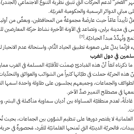
الفخر” لدعم الحركات التي تتبنّى نظرية التنوع الاجتماعي (الجندر)، فَقَ
ى مباني الدوائر الرسمية والحكومية الغربيّة.
علُ تأييداً عامّاً حيث عارضَهُ مجموعَةٌ من المحافظين، وبعضٌ من أوليا
ارس في مدينة برلين، وتصاعد في الآونة الأخيرة نشاط حركة المعارضين للج
[7]
 وتُهدِّدُ مبدأ الحياديّة.
فإنّما يدلّ على صعوبة تطبيق الحياد التَّام، واستحالة عدم الانحياز
سلمين في دول الغرب
ا ذكرناه آنفاً أنّ هذه المَبادئ ضِمنَت للأقليّة المسلمة في الغرب مما
نّ هذه الحريّة حملت في طيّاتها كثيراً من الشوائب والعوائق والتحدّيات
الطوائف والجماعات، وجميعهم يجلسون على طاولة واحدة اسمها التعدُ
معها في مصطلح التمييز ضدَّ الآخر.
عَادلَةً، لعدم منطقيّة المساواة بين أديان سماوية متأصّلة في البشر، و
ت.
لعلمانية لا يقتصر دورها على تنظيم الشؤون بين الجماعات، بحيث تُحقِ
ييدات، فالحريّة الدينيّة التي تَمنحها العَلمانيّة للفَرد، مَحصورةٌ في ح