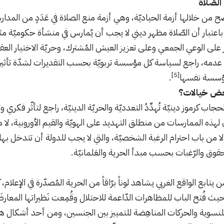
الصّلاة
من خلالها أزمة الحياديّة، وهي أزمة منع الصلاة في عَدَدٍ من المدارس
 باعتبار أن الصّلاة مظهر ديني لا يجب أن يُمارس في منشأة حكوميّة مثل
ر على الوعي الجمعي وعلى تعزيز العيش المُشترك، وحريّة الاختيار الع
و عدمه، راجع لسياسة كل مؤسسة تربويّة بحسب التقديرات لشدّة تأثير ا
[5]
لمؤسسة نفسها
.
ض خيالات؟
حجاب كرموز دينيّة تُهدِّدُ التعدديّة والحريّة الدينيّة، راجع لتأثّر فكر
ذه الممارسات من منطلق التهديد على الهويّة والقيم الأوروبية، لا م
لا من باب احترام الرغبة الشخصيّة، والتي لا يجب للدولة أن تتدخل بها
قوق والرّغبات بحسب مبدأ الحرية والعَلمانيّة.
 يتابع الواقع الغربي يشاهد لوناً برّاقاً من الحرية المُصدّرة في الإعلام، 
ث فُتح الباب للمظاهرات الدّاعمة للاحتلال وقُمِعت نَظيراتها المعارضَة
 للنسوية والحركات المناهِضة للتمييز بين الجنسين، ومن أحد أشكال ه