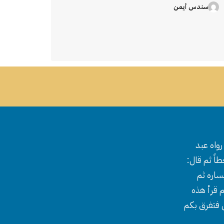
سندس أيمن
واه عبد
اً ثم قال:
ساره ثم
 قرأ هذه
ل فتفرق بكم