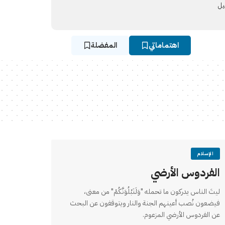
يل
اهتماماتي
المفضلة
الإسلام
الفردوس الأرضي
ليتَ الناس يدركون ما تحمله "وَلَنَبْلُوَنَّكُمْ" من معنى،
فيضعون نُصب أعينهم الجنة والنار ويتوقفون عن البحث
عن الفردوس الأرضي المزعوم.