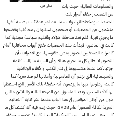
والمعلومات الحالية، حيث بات
مانلي هول
من الصعب إخفاء أسرار تلك
الجمعيات ومخططاتها، ولا سيما بعد نشر عدة كتب رصينة ألفها
منشقون عن الجمعيات أو صحفيون تسللوا إلى محافلها وفضحوا
ما يجري فيها، فلم تعد ملاحقة هؤلاء وقتلهم سياسة مجدية كما
كانت في الماضي، فبدأت تلك الجمعيات بفتح أبواب محافلها أمام
كاميرات الصحفيين لتصوير بعض طقوسها، مع الاعتراف بأن
التصوير لا يطال كل ما يجري هناك وأن السرية ما زالت قائمة
جزئيا، كما نشط منتسبوها في نشر الكتب والأفلام الوثائقية
والسينمائية التي تزعم أن الماسونية وأمثالها لم تعد سرية كما
كانت، وطرحوا فيها ما يزعمون أنه حقيقة تلك الأسرار التي احتفظوا
بها آلاف السنين. ويعد الماسوني من الدرجة الثالثة والثلاثين مانلي
هول من أوائل المؤلفين في هذا الباب عندما نشر كتابه “التعاليم
السرية لكافة العصور” عام 1928، حيث زعم فيه أنه كشف كل ما
كان يخفى عن الناس من “الحكمة” المتوارثة منذ عصور سحيقة،