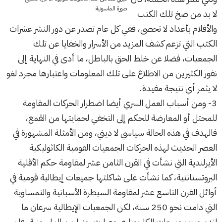
صورة الماسونية
لا بد من ضخ تلك الكتب
والأفلام بأعداد لا تحصى، ففي كل عام تصدر عن دور النشر عشرات
الكتب التي تزعم كشف المزيد من الأسرار والخفايا عن تلك
الجمعيات، فضلا عن خلط الحق بالباطل، ما أدى في النهاية إلى
نفور الكثيرين من الاطلاع على تلك المعلومات واعتبارها مجرد لغو
لا يثمر أي نتيجة مفيدة.
3- ومن أسباب العمل السري أيضا اضطرار الحركات المقاومة
للمحتل أو المعارضة للحكم إلى التخفي لحمايتها من القمع،
فالهدف في هذه الحالة سياسي لا ديني، ومن الأمثلة المشهورة في
العصر الحديث لهذه الحركات الجمعيات القومية الكاثوليكية
الأيرلندية التي نشأت في القرن الثامن عشر لمقاومة حكم الأقلية
البروتستانتية، كما نشأت على شاكلتها جميعات إيطالية قومية في
أوائل القرن التاسع عشر لمقاومة السيطرة الأسبانية والنمساوية
التي دامت نحو 250 سنة، لكن الجمعيات الإيطالية سرعان ما
اندمجت بجميعات الكاربوناري وصارت جزءا من الماسونية، فلم