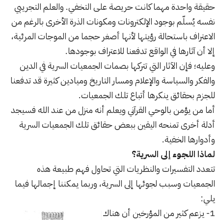
حقيقة واحدة مهما كانت حريصة على التخفي. والعلم التجريبي
نفسه يُسلّم بوجود الإلكترونات ومكونات الذرة الأخرى بالرغم من
الاعتراف باستحالة رؤيتها لأنها أصغر حجما من الموجات المرئية،
إلا أن آثارها في الواقع تدفعنا للاعتراف بوجودها.
وعليه؛ فإن الآثار التي تتركها بصمات الجمعيات السرية في الدين
والفكر والسياسة والإعلام ومسار التاريخ وميادين كثيرة قد تدفعنا
للجزم بحقائق ينكرها أتباع تلك الجمعيات.
أما من يؤمن
بالوحي القرآني
ويعلم أنه منزل من عند الله فسيجد
أدلة أخرى تمنحه اليقين ببعض حقائق تلك الجمعيات السرية
وأدوارها الخفية.
لماذا اللجوء إلى السرية؟
تتعدد التفسيرات والنظريات التي تحاول فهم طبيعة هذه
الجمعيات وسبب لجوئها إلى السرية، وربما يمكننا إجمالها فيما
يلي:
1- يزعم كثير من المؤرخين أن هناك