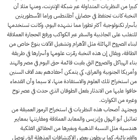
كبيرا من النظريات المتداولة عبر شبكة الإنترنت، ومنها مثلا أن
النخبة كانت تحتفظ في حضارتي أطلنطس وراما الأسطوريتين
بأسرار تكنولوجية أكثر تطورا مما نشهده اليوم، وكانت تستخدمها
للتغلب على الجاذبية والسفر عبر الكواكب ورفع الحجارة العملاقة
لبناء الصروح الهائلة مثل الأهرام وتشغيل الآلات بنوع خاص من
الطاقة، ويقال إن هذه النخبة رمّزت علومها وأسرارها في طريقة
بناء الهياكل والصروح التي بقيت قائمة حتى اليوم في مصر والهند
وأمريكا الجنوبية والعراق، كي يتمكن أحفادهم بعد آلاف السنين
من استخراج تلك العلوم والاستفادة منها، لا سيما وأن القدماء
خافوا عليها من الاندثار بفعل الطوفان الذي حدث في عصر نوح
وغيره من الكوارث.
ويجتهد أصحاب هذه النظريات في استخراج الرموز العميقة من
تماثيل أبو الهول وإيزيس والمعابد العملاقة ومقارنتها بمعايير
هندسية مثل النسبة الذهبية وبغيرها من الحقائق الفلكية
والفيزيائية، كما يربطون بعض الاكتشافات المذهلة التي توصل