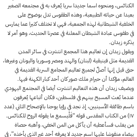
الكنائس، ومنحوه اسما جديدا سريا يُعرف به في مجتمعه الصغير
بعيدا عن حياته الطبيعية، وهذه الطقوس تدل بوضوح على
الخلفية الشيطانية لهذه الجمعية، فهي لا تختلف كثيرا عما يمارس
في طقوس عبادة الشيطان المعلنة في عصرنا الحديث، وهو أمر لا
يذكره زيدان.
ويقول زيدان إن تعاليم هذا المجمع انتشرت في سائر المدن
القديمة مثل فينيقية (لبنان) والهند ومصر وسوريا واليونان وغيرها،
حتى قيل إنها أصلٌ لجميع تعاليم المجامع السرية القديمة في
العالم، مؤكدا أن حيرام ملك صور كان أحد كبار الكهنة فيها.
ويضيف زيدان أن هذه التعاليم انتشرت أيضا في المجتمع اليهودي
عندما بُعث المسيح بينهم في فلسطين، فكان أتباعها يُعرفون
باسم طائفة الأسينيين، إذ نجد في رؤيا يوحنا بالإصحاح الثاني (عدد
١٧) من الكتاب المقدس قوله “فَلْيسمع ما يقوله الروح للكنائس.
من يغلب فسأعطيه أن يأكل من المن الخفي، وأهبه حصاة
بيضاء منقوشا عليها اسم جديد لا يعرفه أحد غير الذي يأخذه”، في