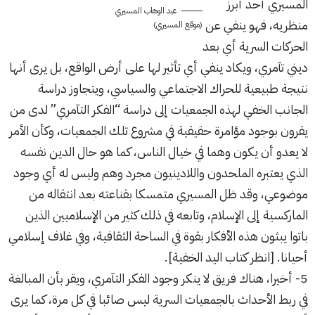
المسيري أحد أبرز
عبد الوهاب المسيري
منظريه، فهو ينفي عن
(موقع المسيري)
الحركات السرية أي بعد
ديني تآمري، ويكاد ينفي أي تأثير لها على أرض الواقع، بل يرى أنها
نتيجة طبيعية للحراك الاجتماعي والسياسي، ويتجاوز دراسة
الجانب الخفي لهذه الجمعيات إلى دراسة “الفكر التآمري” لدى من
يقرون بوجود مؤامرة حقيقية في مشروع تلك الجمعيات، وكأن الأمر
لا يعدو أن يكون وهما في خيال الناس، كما هو حال الدين نفسه
الذي يعتبره الملحدون واللادينيون مجرد وهم وليس له أي وجود
موضوعي، وقد ظل المسيري متمسكا بقناعته بعد انتقاله من
الماركسية إلى الإسلام، وتابعه في ذلك كثير من الإسلاميين الذين
باتوا يبثون هذه الأفكار بقوة في الساحة الثقافية، وفي غلاف إسلامي
أحيانا. [انظر كتاب اليد الخفية].
5- أخيرا، هناك فريق لا ينكر وجود الفكر التآمري، ويقر بأن المبالغة
في ربط الأحداث بالجمعيات السرية ليس صائبا في كل مرة، كما يرى