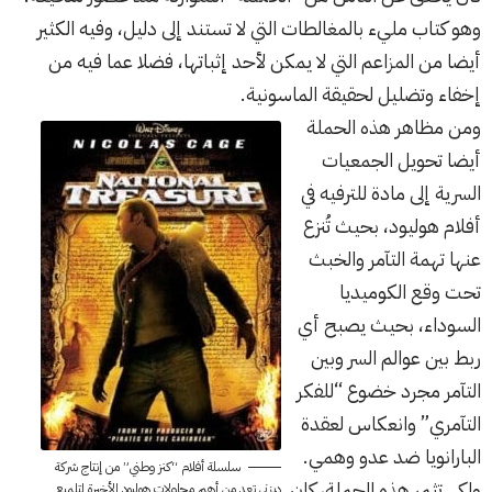
وهو كتاب مليء بالمغالطات التي لا تستند إلى دليل، وفيه الكثير
أيضا من المزاعم التي لا يمكن لأحد إثباتها، فضلا عما فيه من
إخفاء وتضليل لحقيقة الماسونية.
ومن مظاهر هذه الحملة
أيضا تحويل الجمعيات
السرية إلى مادة للترفيه في
أفلام هوليود، بحيث تُنزع
عنها تهمة التآمر والخبث
تحت وقع الكوميديا
السوداء، بحيث يصبح أي
ربط بين عوالم السر وبين
التآمر مجرد خضوع “للفكر
التآمري” وانعكاس لعقدة
البارانويا ضد عدو وهمي.
سلسلة أفلام “كنز وطني” من إنتاج شركة
ولكي تثمر هذه الحملة، كان
ديزني تعد من أهم محاولات هوليود الأخيرة لتلميع