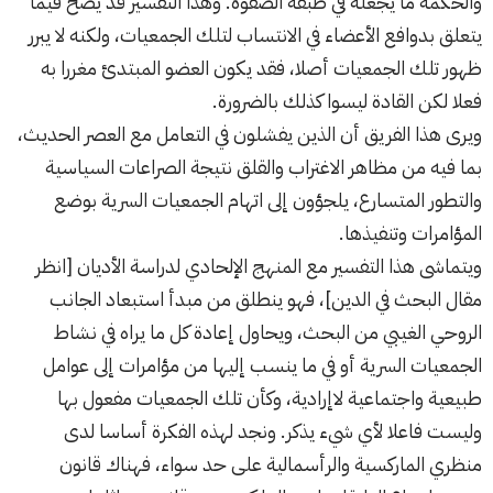
والحكمة ما يجعله في طبقة الصفوة. وهذا التفسير قد يصح فيما
يتعلق بدوافع الأعضاء في الانتساب لتلك الجمعيات، ولكنه لا يبرر
ظهور تلك الجمعيات أصلا، فقد يكون العضو المبتدئ مغررا به
فعلا لكن القادة ليسوا كذلك بالضرورة.
ويرى هذا الفريق أن الذين يفشلون في التعامل مع العصر الحديث،
بما فيه من مظاهر الاغتراب والقلق نتيجة الصراعات السياسية
والتطور المتسارع، يلجؤون إلى اتهام الجمعيات السرية بوضع
المؤامرات وتنفيذها.
ويتماشى هذا التفسير مع المنهج الإلحادي لدراسة الأديان [انظر
مقال
البحث في الدين
]، فهو ينطلق من مبدأ استبعاد الجانب
الروحي الغيبي من البحث، ويحاول إعادة كل ما يراه في نشاط
الجمعيات السرية أو في ما ينسب إليها من مؤامرات إلى عوامل
طبيعية واجتماعية لاإرادية، وكأن تلك الجمعيات مفعول بها
وليست فاعلا لأي شيء يذكر. ونجد لهذه الفكرة أساسا لدى
منظري الماركسية والرأسمالية على حد سواء، فهناك قانون