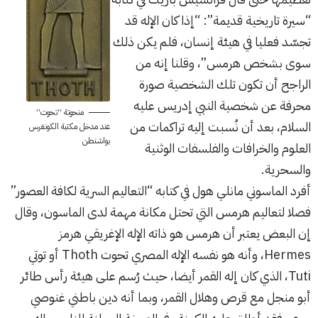
“سيرة تاريخية قديمة”: “إذا كان الإله قد
تجسّد فعليا في هيئة إنسان، فلم يكن ذلك
سوى بشخص هرمس”، وقلنا إنه من
الراجح أن تكون تلك الشخصية صورة
محرفة عن شخصية النبي إدريس عليه
منحوتة “تحوت”
السلام، بعد أن نُسبت إليه تراكمات من
عند مدخل مكتبة الكونغرس
بواشنطن
العلوم والخرافات والفلسفات الوثنية
والسحرية.
أفرد الماسوني مانلي هول في كتابه “التعاليم السرية لكافة العصور”
فصلا لتعاليم هرمس التي تحتل مكانة مهمة لدى الماسون، وقال
إن البعض يعتبر أن هرمس هو ذاته الإله الإغريقي هرمز
Hermes، وأنه هو نفسه الإله المصري تحوت Thoth أو توتي
Tuti، الذي كان إله القمر أيضا، حيث رُسم على هيئة رأس طائر
أبو منجل مع قرص وهلال القمر، وبما أنه دين باطني غنوصي