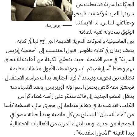
الحركات السرية قد تخلت عن
سريتها المريبة وكشفت تاريخها
وحقائقها للناس. لذا لا يمكننا
جرجي زيدان
الوثوق بمحاولة نفيه للعلاقة
بين الماسونية والحركات السرية القديمة التي أرّخ لها في كتابه.
يصف زيدان في كتابه طقوس قبول المنتسب إلى “جمعية إيزيس
السرية” في مصر القديمة، حيث يتحقق الكهنة من أهليته للالتحاق
بهم وحفظ أسرارهم، ثم “يسومونه عند القَبول مشقات عظيمة
تختلف بين تخويف وتهديد”، فإذا اجتازها بدأت مراسم الاستقبال،
فيحقق معه كاهن يحمل اسم الإله أوزيريس، وبعد الانتهاء منه
ينتقل العضو الجديد إلى قائد متنكر على رأسه غطاء كرأس
الكلب، فيذهب به في دهاليز مظلمة إلى مجرى مائي، فيسقيه كأسا
من “ماء النسيان” لينسلخ عن كل ماضيه ويبدأ حياته عضوا في
الجمعية من جديد. وبعد انتهاء المزيد من الفعاليات الاحتفالية
يبدأ تلقينه “الأسرار المقدسة”.