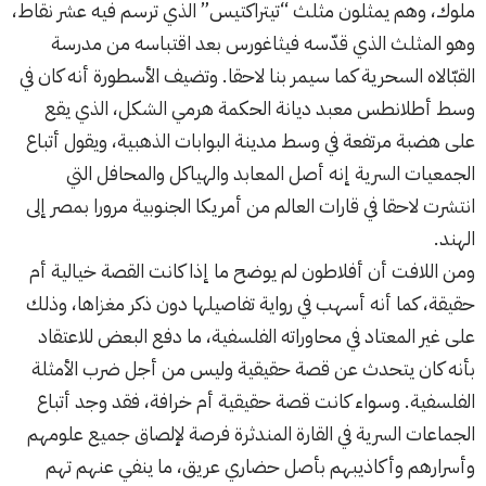
ملوك، وهم يمثلون مثلث “تيتراكتيس” الذي ترسم فيه عشر نقاط،
وهو المثلث الذي قدّسه فيثاغورس بعد اقتباسه من مدرسة
القبّالاه السحرية كما سيمر بنا لاحقا. وتضيف الأسطورة أنه كان في
وسط أطلانطس معبد ديانة الحكمة هرمي الشكل، الذي يقع
على هضبة مرتفعة في وسط مدينة البوابات الذهبية، ويقول أتباع
الجمعيات السرية إنه أصل المعابد والهياكل والمحافل التي
انتشرت لاحقا في قارات العالم من أمريكا الجنوبية مرورا بمصر إلى
الهند.
ومن اللافت أن أفلاطون لم يوضح ما إذا كانت القصة خيالية أم
حقيقة، كما أنه أسهب في رواية تفاصيلها دون ذكر مغزاها، وذلك
على غير المعتاد في محاوراته الفلسفية، ما دفع البعض للاعتقاد
بأنه كان يتحدث عن قصة حقيقية وليس من أجل ضرب الأمثلة
الفلسفية. وسواء كانت قصة حقيقية أم خرافة، فقد وجد أتباع
الجماعات السرية في القارة المندثرة فرصة لإلصاق جميع علومهم
وأسرارهم وأكاذيبهم بأصل حضاري عريق، ما ينفي عنهم تهم