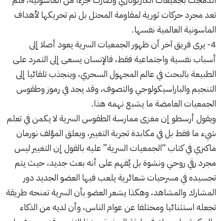
تعد مجرد حركات ثورية لمقاومة المحتل بل تم تحريكها لأهداف
الماسونية العالمية نفسها.
4- يرى فريق آخر أن ظهور الجمعيات السرية يعود أصلا إلى
أسباب نفسية واجتماعية فقط، فالإنسان يسعى إلى التمرد على
الطبيعة بالبحث في عالم المجهول السحري، وينجذب تلقائيا إلى
التنجيم والباراسيكولوجي والتصوف، وقد يجد في رموز وطقوس
الجمعيات الغامضة ما يشبع نهمه هذا.
ويقول أرسطو إن مغزى ممارسة الطقوس السرية لا يكمن في تعلم
شيء ما فقط بل في مكابدة تجربة التغيير، ويعلق المؤلف نورمان
ماكنزي في كتاب “الجمعيات السرية” عليه بالقول إن التغيير ليس
مجرد رقي روحي ونشوة بل يُفهم على أنه بعث جديد، حيث يتم
تجسيده في مسرحيات شعائرية يلعب فيها العضو الجديد دور
المشارك والمشاهد، وهكذا يشعر العضو بأن السرية تمنحه طريقة
تجعله استثنائيا ومختلفا عن عوام الناس، وأن لديه من الذكاء