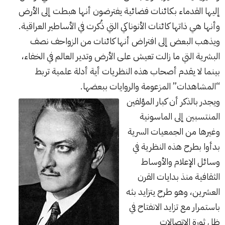
إليها القدماء بكائنات فضائية يفترضون أنها هبطت إلى الأرض
وأنها هي ذاتها كائنات الأنوناكي التي ذُكرت في الأساطير العراقية.
ويذهب البعض إلى افتراض أنها كائنات من الزواحف نصف
البشرية التي ما زالت تعيش على الأرض وتدير العالم في الخفاء،
بينما لا يقدم أصحاب هذه النظريات أية أدلة علمية تربط
“المشاهدات” المزعومة والروايات ببعضها.
ويجدر بالذكر أن كبار المؤلفين
المنتسبين إلى الماسونية
وغيرها من الجمعيات السرية
بدأوا بطرح هذه النظرية في
وسائل الإعلام والأوساط
الثقافية منذ بدايات القرن
العشرين، وهو طرح يتزايد بثه
باستمرار مع تزايد الانفتاح في
ظل ثورة الاتصالات