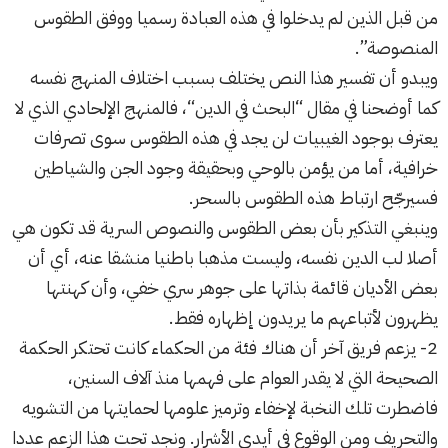
من قبل الذين لم يدخلوا في هذه العبادة رسميا ووفق الطقوس
المنصوصة”.
ويبدو أن تفسير هذا النص يختلف بسبب اختلاف المنهج نفسه
كما أوضحنا في مقال “
البحث في الدين
“، فالمنهج الإلحادي الذي لا
يعترف بوجود الغيبيات لن يجد في هذه الطقوس سوى تصرفات
خرافية، أما من يؤمن بالوحي وبحقيقة وجود الجن والشياطين
فسيرجّح ارتباط هذه الطقوس بالسحر.
وينبغي التذكير بأن بعض الطقوس والنصوص السرية قد تكون هي
أصلا لب الدين نفسه، وليست مذهبا باطنيا منشقا عنه، أي أن
بعض الأديان قائمة بذاتها على جوهر سري خفي، وأن كهنتها
يظهرون لأتباعهم ما يريدون إظهاره فقط.
2- يزعم فريق آخر أن هناك فئة من الحكماء كانت تحتكر الحكمة
الصحيحة التي لا يقدر العوام على فهمها منذ آلاف السنين،
فاضطرت تلك النخبة لإخفاء وترميز علومها لحمايتها من التشويه
والتحريف ومن الوقوع في أيدي الأشرار. ونجد تحت هذا الزعم عددا