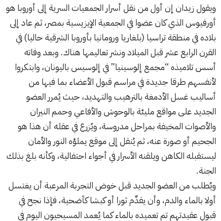
ويقول زيدان إن أول من نقل أسرار الجمعيات السرية إلى أوروبا هو
أورفيوس الذي كان عضوا في الجمعية الإيزيسية بمصر، ثم عاد إلى
بلاده في منطقة تراسيا (بلغاريا ورومانيا بأوروبا الشرقية حاليا) في
القرن الرابع عشر قبل الميلاد ونشر تعاليمها هناك. وبعد وفاته
أسس تلاميذه “مجمع إلوسينيا” في إلوسيس باليونان، وابتكروا
لأنفسهم طرقا جديدة في مراسم قبول الأعضاء بما فيها من
أساليب غسل الأدمغة بالترهيب والتهديد، حيث يُمرر العضو
الجديد على مواقع مليئة بالوحوش والأفاعي وحمم النيران
والأصوات المخيفة بمراحل مدروسة، ويُزرع في عقله أن هذا هو
الجحيم أو صورة عنه، ثم يُنقل إلى موقع يملؤه النور والأمان
ليستقبله الكاهن ويلقنه الأسرار في أجواء احتفالية، وكأنه بلغ بذلك
الجنة.
ويُطلب من العضو الجديد قبل خوض التجربة المرعبة أن يغتسل
أولا بالماء والدم، وأن يقدِّم ثورا أو كبشا كأضحية، فإذا نجح في
قبول عقيدتهم تم تعميده بالماء كما يُعمد المسيحيون اليوم في