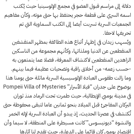
دلالة إلى مراسم قبول العضو في مجمع الإلوسينيا حيث يُكتب
اسمه السري على قطعة حجر يحتفظ بها حتى موته، وكأن مفاهيم
الجمعيات السرية تسربت أيضا إلى الكتب السماوية التي تم
تحريفها لاحقا.
ويُسهب زيدان في إظهار أتباع هذه الطائفة بمظهر المتقشفين
المنقطعين عن الدنيا وملذاتها، وكأنهم مجموعة من الناسكين
الزاهدين المنقطعين لاكتشاف المعرفة، فضلا عما يتمتعون به
-حسب زعمه- من أخلاق راقية وتضحيات عظيمة فيما بينهم.
وما زالت طقوس العبادة الإلوسيسية السرية ماثلة حتى يومنا هذا
بوضوح على جدران “فيلا الأسرار” Pompeii Villa of Mysteries
في مدينة بومبي الإيطالية، حيث طمرت تحت الرماد منذ ثوران
البركان المفاجئ قبل الميلاد بنحو ثمانين عاما لتبقى محفوظة حتى
تُكتشف في عصرنا الحديث، إذ يبدو أن العبادة السرية لإله الخمر
والنشوة “ديونيسوس” كانت مسيطرة على المنطقة، لا سيما وأن
اقتصاد بومبي كان قائما على الدعارة، حيث تقدم لنا آثارها