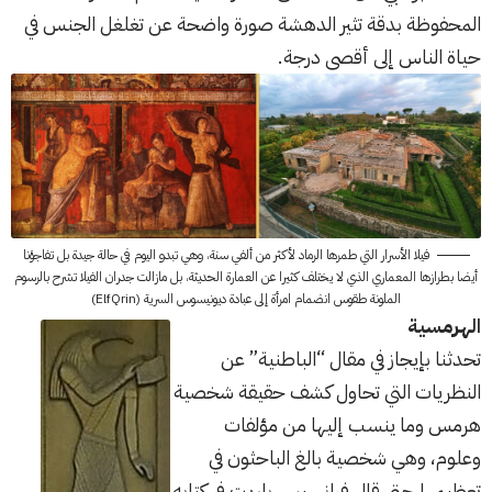
المحفوظة بدقة تثير الدهشة صورة واضحة عن تغلغل الجنس في
حياة الناس إلى أقصى درجة.
فيلا الأسرار التي طمرها الرماد لأكثر من ألفي سنة، وهي تبدو اليوم في حالة جيدة بل تفاجؤنا
أيضا بطرازها المعماري الذي لا يختلف كثيرا عن العمارة الحديثة، بل مازالت جدران الفيلا تشرح بالرسوم
الملونة طقوس انضمام امرأة إلى عبادة ديونيسوس السرية (ElfQrin)
الهرمسية
تحدثنا بإيجاز في مقال “
الباطنية
” عن
النظريات التي تحاول كشف حقيقة شخصية
هرمس وما ينسب إليها من مؤلفات
وعلوم، وهي شخصية بالغ الباحثون في
تعظيمها حتى قال فرانسيس باريت في كتابه