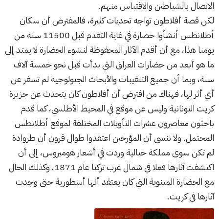
الاتصال بالشياطين والاقتباس منهم.
لكن قصة أفلاطون تواجه تحديات كثيرة، فالمفترض أن سكان
أطلانطس أنشأوا حضارة في غاية التقدم قبل 11500 سنة من
يومنا هذا، مع أن أقدم الآثار المحفوظة لنشوء الحضارة لا يمتد إلى
ما هو أبعد من حضارات العراق التي بدأت قبل نحو خمسة آلاف
سنة، وبما أن جميع التنقيبات والأبحاث الجيولوجية لم تسفر عن
أي أثر لها، فهناك من افترض أن أفلاطون كان يتحدث عن جزيرة
كريت اليونانية وليس عن موقع في المحيط الأطلسي، كما قدم
باحثون معاصرون عشرات التأويلات المختلفة لموقع أطلانطس
المحتمل. ولا ننسى أن المؤرخين اعتقدوا طوال قرون أن طروادة
لم تكن سوى مملكة خيالية وردت في أشعار هوميروس، إلى أن
اكتشفت آثارها فعلا في شمال غرب تركيا عام 1871، وكذلك الحال
مع الحضارة المينوية التي كان يعتقد أنها أسطورية حتى وجدت
آثارها في كريت.