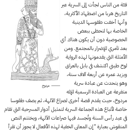
فئة من الناس لجأت إلى السرية عبر
التاريخ هربا من اضطهاد الأكثرية،
وأنها أخفت طقوسها الدينية
الخاصة بها لتحظى ببعض
الخصوصية دون أن يكون هناك أي
بعد تآمري للإضرار بالمجتمع. ومن
الأمثلة التي يقدمونها لهذه الرواية
لوح طيني اكتشف في بابل بالعراق
ويزيد عمره عن أربعة آلاف سنة،
وهو يتحدث عن عبادة سرية
مردوخ
متفرعة عن العبادة الرسمية للإله
مردوخ، حيث يقدم قصة أخرى لصراع الآلهة، ثم يصف طقوسا
خاصة لأتباع هذه الجماعة السرية لتمثيل أدوار المسرحية التي تقام
في عيد رأس السنة وتُجسد فيها صراعات الآلهة، ويختتم النص
المنقوش بعبارة “إن المعاني الخفية لهذه الأفعال لا يجوز أن تقرأ