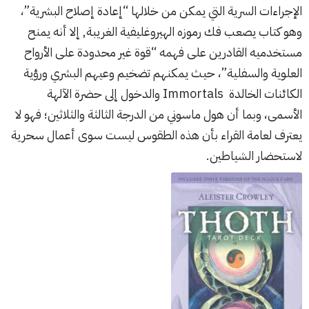
الإجراءات السرية التي يمكن من خلالها “إعادة إصلاح البشرية”،
وهو كتاب يصعب فك رموزه الهيروغليفية الغريبة, إلا أنه يمنح
مستخدميه القادرين على فهمه “قوة غير محدودة على الأرواح
العلوية والسفلية”، حيث يمكنهم تضخيم وعيهم البشري ورؤية
الكائنات الخالدة Immortals والدخول إلى حضرة الآلهة
الأسمى، وبما أن هول ماسوني من الدرجة الثالثة والثلاثين؛ فهو لا
يعترف لعامة القراء بأن هذه الطقوس ليست سوى أعمال سحرية
لاستحضار الشياطين.