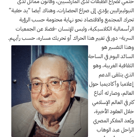
حتمي لصراع الطبقات لدى الماركسيين، وقانون مماثل لدى
النيوليبراليين يؤدي إلى صراع الحضارات، وهناك أيضا “يد خفية”
تحرك المجتمع والاقتصاد نحو نهاية محتومة حسب الرؤية
الرأسمالية الكلاسيكية، وليس للإنسان -فضلا عن الجمعيات
السرية- دور في تغيير هذا الحراك أو تحريك مساره، حسب رأيهم.
وهذا التفسير هو
السائد اليوم في الساحة
الثقافية الغربية، وهو
الذي يتلقى الدعم
إعلاميا وأكاديميا حول
العالم، وصار له أتباع
كثر في العالم الإسلامي
خلال العقود الأخيرة،
ويُعد المفكر المصري
الراحل عبد الوهاب