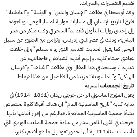
تقديم التفسيرات والمبررات.
وقد أوضحنا في مقالات “
الإنسان والدين
” و”
الوثنية
” و”
الباطنية
”
تفرع التاريخ الإنساني إلى مسارات موازية لمسار الوحي. وبالعودة
إلى إحدى روايات التأويل فقد بدأ السحر في وقت مبكر من عمر
البشرية، وذلك في عصر النبي إدريس، وتزامن مع الجنوح عن سبيل
الوحي كما يقول الحديث القدسي الذي رواه مسلم “وإني خلقت
عبادي حنفاء كلهم، وإنهم أتتهم الشياطين فاجتالتهم عن
دينهم”، وسنجد في هذا المقال وفي مقالات “
القبالاه
” و”
فرسان
الهيكل
” و”
الماسونية
” مزيدا من التفاصيل عن هذا الارتباط.
تاريخ الجمعيات السرية
يقول المؤرخ الماسوني الراحل جرجي زيدان (1861- 1914) في
بداية كتابه “تاريخ الماسونية العام” إن هناك أقوالا كثيرة بخصوص
نشأة جمعية الماسونية المعاصرة، فبالرغم من إقرار أتباعها بأنها
خرجت في القرن الثامن عشر من عباءة جمعية الصليب الوردي التي
تأسست سنة ١٦١٦، إلا أن الجذور تعود إلى ما هو أقدم بكثير،