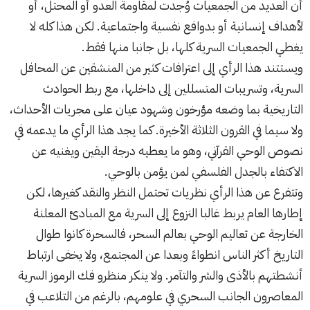
أن العديد من الجمعيات وُجدت لمقاومة العدو أو المحتل، أو
لأهداف إنسانية أو بدوافع نفسية واجتماعية. لكن هذا كله لا
يغطي الجمعيات السرية كلها، بل جانبا منها فقط.
ويستتند هذا الرأي إلى اعترافات كثير من المنشقين عن المحافل
السرية، وتسريبات المتسللين إلى داخلها، مع ربط الحوادث
التاريخية بما وضعه مؤرخون وشهود عيان على مجريات الأحداث،
ولا سيما في القرون الثلاثة الأخيرة. كما يجد هذا الرأي ما يدعمه في
نصوص الوحي القرآني، وهو ما يعطيه درجة اليقين ويغنيه عن
الاكتفاء بالجدل الفلسفي لمن يؤمن بالوحي.
وتتفرع عن هذا الرأي نظريات تحتمل النظر والنقد كغيرها، لكن
إطارها العام يربط غالبا النزوع إلى السرية مع المبادئ المعلنة
الخارجة عن تعاليم الوحي بعالم السحر، فالسحرة كانوا طوال
التاريخ أكثر الناس انطواءً وبعدا عن المجتمع، ولا يخفى ارتباط
أنشطتهم بالأذى والشر والتآمر. ولا ينكر منظرو فك الرموز السرية
المعاصرون الجانب السحري في علومهم، بالرغم من التلاعب في