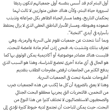
أول البشر آدم قد أسس بنفسه أولى جمعياتهم لتكون رديفا
لسيرورة حياة البشر، وكأن هناك خطين متوازيين لا ثالث لهما
يحكمان التاريخ، وهما مسار الحياة الظاهر بكل صراعاته وتذبذب
صعوده وهبوطه، ومسار الأسرار الباطني الخفي الذي لا يزال يحتفظ
بأسراره في أيدي “النخبة”.
وبما أننا نتحدث عن جمعيات تقوم على السرية والرمزية، وهي
تعترف بذلك وتتشبث به، فنحن إذن أمام مادة غامضة للبحث،
فليست هناك مصادر موضوعية أو أكاديمية يمكن الوثوق بها كما
هو الحال في أي مادة أخرى تخضع للدراسة، وهذا هو السبب الذي
يدفع الكثير من الجامعات لرفض مقترحات الطلاب بتقديم
أطروحات علمية تبحث في الجمعيات السرية.
وهذا لا يعني بالضرورة أن كل ما يُكتب عن هذه الجمعيات ضرب
من التخمين، فالتحريات التي يجريها محققو البحث الجنائي
والصحفيون الاستقصائيون لا تختلف كثيرا عن هذا النوع من
البحث، حيث يمكن للباحث أن تجتمع لديه خيوط كثيرة تؤدي إلى