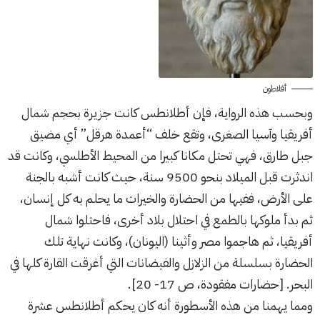
أفلاطون
وبحسب هذه الرواية، فإن أطلانطس كانت جزيرة بحجم شمال
أفريقيا وآسيا الصغرى، وتقع خلف “أعمدة هرقل” أي مضيق
جبل طارق، فهي تحتل مكانا كبيرا من المحيط الأطلسي، وكانت قد
اندثرت قبل الميلاد بنحو 9500 سنة، حيث كانت أشبه بالجنة
على الأرض، ففيها من الحضارة والخيرات ما يحلم به كل إنسان،
ثم بدأ ملوكها بالطمع في احتلال بلاد أخرى، فاحتلوا شمال
أفريقيا، ثم هاجموا مصر وأثينا (اليونان)، وكانت نهاية تلك
الحضارة بسلسلة من الزلازل والفيضانات التي أغرقت القارة كلها في
البحر. [حضارات مفقودة، ص 17- 20].
ومما يهمنا من هذه الأسطورة أنه كان يحكم أطلانطس عشرة