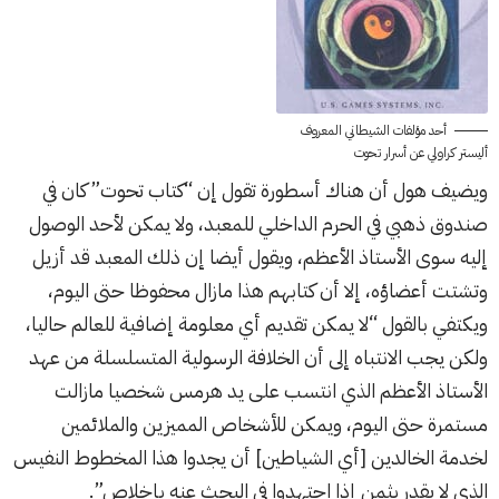
أحد مؤلفات الشيطاني المعروف
أليستر كراولي عن أسرار تحوت
ويضيف هول أن هناك أسطورة تقول إن “كتاب تحوت” كان في
صندوق ذهبي في الحرم الداخلي للمعبد، ولا يمكن لأحد الوصول
إليه سوى الأستاذ الأعظم، ويقول أيضا إن ذلك المعبد قد أزيل
وتشتت أعضاؤه، إلا أن كتابهم هذا مازال محفوظا حتى اليوم،
ويكتفي بالقول “لا يمكن تقديم أي معلومة إضافية للعالم حاليا،
ولكن يجب الانتباه إلى أن الخلافة الرسولية المتسلسلة من عهد
الأستاذ الأعظم الذي انتسب على يد هرمس شخصيا مازالت
مستمرة حتى اليوم، ويمكن للأشخاص المميزين والملائمين
لخدمة الخالدين [أي الشياطين] أن يجدوا هذا المخطوط النفيس
الذي لا يقدر بثمن إذا اجتهدوا في البحث عنه بإخلاص”.