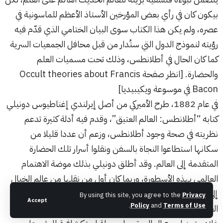
بيكون كان في رأي بعض المؤرخين الأستاذ الأعظم للماسونية في
عصره، ولم يكن هذا الكتاب سوى البيان الختامي الذي قدّم فيه
رؤيته لنموذج الدول التي ستُدار من قبل محافل الجمعيات السرية
كما كان الحال في أطلانطس، وذلك تحت مسميات العلم
والحضارة. [انظر صفحة Occult theories about Francis
Bacon في موسوعة ويكيبيديا]
في عام 1882، طرح الأميركي من أصل إيرلندي إغناطيوس دونيلي
كتابه “أطلانطس: العالم العتيق”، وقدم فيه أدلة كثيرة تدعم
نظريته في صحة وجود أطلانطس، وزعم أن عددا قليلا من
سكانها استطاعوا النجاة بالسفن ونقلوا أسرار تلك الحضارة
المتقدمة إلى العالم. وقد أطلق دونيلي بذلك موضة الاهتمام
العالمي بهذه الأسطورة، وربما كان أول من نقلها من عالم الخيال
إلى الأوساط الجادة لتداعب أحلام الكثيرين، كما تأثر بالكتاب
By using this site, you agree to the
Privacy
Accept
.
Policy
and
Terms of Use
العديد من السياسيين، حتى تحمس رئيس وزراء بريطانيا ويليام