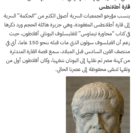
قارة أطلانطس
ينسب مؤرخو الجمعيات السرية أصول الكثير من “الحكمة” السرية
إلى قارة أطلانطس المفقودة، وهي جزيرة هائلة الحجم ورد ذكرها
في كتاب “محاورة تيماوس” للفليسلوف اليوناني أفلاطون، حيث
زعم أن الفيلسوف سولون الذي مات قبله بنحو 150 عاما، أي في
منتصف القرن السادس قبل الميلاد، سمع قصة القارة المندثرة
من كهنة مصر ثم نقلها إلى اليونان شفهيا، وكان أفلاطون أول من
وثقها لتبقى محفوظة إلى عصرنا الحالي.