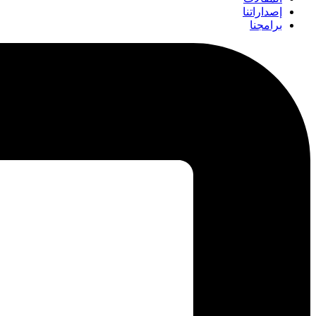
إصداراتنا
برامجنا