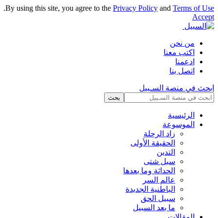
.
By using this site, you agree to the
Privacy Policy
and
Terms of Use
Accept
من نحن
اكتب معنا
ادعمنا
اتصل بنا
ابحث في منصة السـبيل
الرئيسية
الموسوعة
زاد الرحلة
الحقيقة الأولى
التدين
سبل شتى
الحداثة وما بعدها
عالم السر
الباطنية الجديدة
سبيل الحق
ما بعد السبيل
المقالات