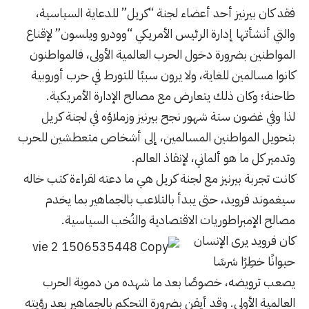
فقد كان بيرنيز أحد أعضاء لجنة “كريل” للدعاية السياسية،
والتي أنشأتها إدارة الرئيس الأمريكي “وودرو ويلسون” لإقناع
المواطنين بضرورة دخول الحرب العالمية الأولى، فالمواطنون
كانوا مسالمين للغاية، ولا يرون سببًا للتورط في حرب أوروبية
طاحنة؛ وكان ذلك يتعارض مع مصالح الإدارة الأمريكية.
لذا وفي غضون ستة شهور نجح بيرنيز وزملاؤه في لجنة كريل
بتحويل المواطنين المسالمين، إلى أشخاص متعطشين للحرب
وتدمير كل ما هو ألماني، لإنقاذ العالم.
كانت تجربة بيرنيز مع لجنة كريل هي ما دعته لقراءة كتب خاله
سيغموند فرويد، حتى يبدأ بالتلاعب بالجماهير بما يخدم
مصالح الإمبراطوريات الاقتصادية والنُخب السياسية.
كان فرويد يرى الإنسان
حيوانًا خطِرًا شرسًا
يصعب ترويضه، خصوصًا بعد ما شهده من دموية الحرب
العالمية الأولى. وقد أيقن بضرورة التحكم بالجماهير بعد رؤيته