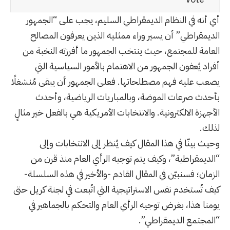
أي أنه في النظام الديمقراطي السليم، يجب على “الجمهور
الديمقراطي” أن يسير وراء ممثليه الذين يعرفون المصالح
العامة للمجتمع، حيث ينتخب الجمهور ما أفرزته النخبة من
أفراد يُعفون الجمهور من الاهتمام بالأمور السياسية التي
يصعب عليه فهم مصطلحاتها. فعلى الجمهور أن يبقى مُنشغلًا
بأحدث صرعات الموضة، وبالمباريات الرياضية، وأحدث
الأجهزة الالكترونية. والانتخابات الأمريكية هي بالفعل خير مثالٍ
لذلك.
وحيث بينّا في هذا المقال كيف يُنظر إلى الانتخابات وإلى
“الديمقراطية”، وكيف يتم توجيه الرأي العام منذ قرن من
الزمان؛ فسنبيّن في المقال القادم -والأخير في هذه السلسلة-
كيف تُستخدم نفس الاستراتيجية التي اتُبعت في لجنة كريل حتى
يومنا هذا، بغرض توجيه الرأي العام والتحكم بالجماهير في
“المجتمع الديمقراطي”.