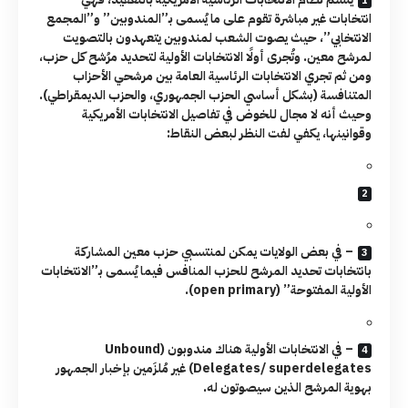
انتخابات غير مباشرة تقوم على ما يُسمى بـ”المندوبين” و”المجمع
الانتخابي”، حيث يصوت الشعب لمندوبين يتعهدون بالتصويت
لمرشح معين. وتُجرى أولًا الانتخابات الأولية لتحديد مرُشح كل حزب،
ومن ثم تجري الانتخابات الرئاسية العامة بين مرشحي الأحزاب
المتنافسة (بشكل أساسي الحزب الجمهوري، والحزب الديمقراطي).
وحيث أنه لا مجال للخوض في تفاصيل الانتخابات الأمريكية
وقوانينها، يكفي لفت النظر لبعض النقاط:
– في بعض الولايات يمكن لمنتسبي حزب معين المشاركة
بانتخابات تحديد المرشح للحزب المنافس فيما يُسمى بـ”الانتخابات
الأولية المفتوحة” (open primary).
– في الانتخابات الأولية هناك مندوبون (Unbound
Delegates/ superdelegates) غير مُلزَمين بإخبار الجمهور
بهوية المرشح الذين سيصوتون له.