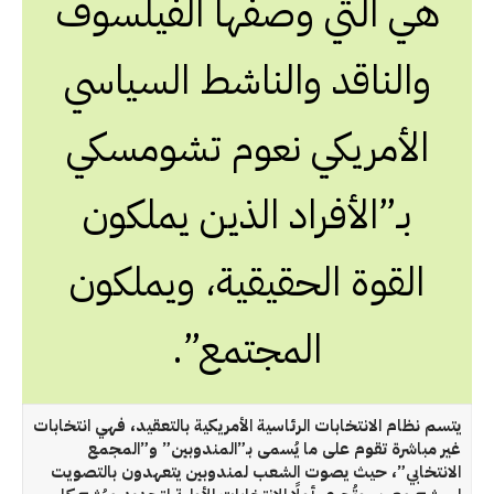
هي التي وصفها الفيلسوف
والناقد والناشط السياسي
الأمريكي نعوم تشومسكي
بـ”الأفراد الذين يملكون
القوة الحقيقية، ويملكون
المجتمع”.
يتسم نظام الانتخابات الرئاسية الأمريكية بالتعقيد، فهي انتخابات
غير مباشرة تقوم على ما يُسمى بـ”المندوبين” و”المجمع
الانتخابي”، حيث يصوت الشعب لمندوبين يتعهدون بالتصويت