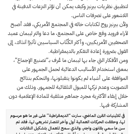
لتطبيق نظريات بيرنيز وكيف يمكن أن تؤثر النزعات الدفينة في
اللاشعور على تصرفات الناس.
ولأن بيرنيز روج لكتابات خاله في المجتمع الأمريكي، فقد أصبح
لآراء فرويد وقع خاص على المجتمع، ما دعا والتر ليبمان عميد
الصحفيين الأمريكيين، وأكثر الكُتّاب السياسيين تأثيرًا آنذاك، إلى
القول بضرورة إعادة التفكير بالديمقراطية.
ومن الأفكار التي جاء بها ليبمان ما عُرف بـ”تصنيع الإجماع”،
بمعنى استخدام الأساليب الدعائية لحمل الجمهور على
الموافقة على أشياء لم يكونوا يتقبلونها، والتحكم بنتائج
التصويت وعدم تركها للميول التلقائية للجمهور. وذلك من
خلال إبقاء الأكثرية مجرد جماهير متلقية للمادة الإعلامية دون
المشاركة فيها.
في ثلاثينيات القرن الماضي، سارت “الديمقراطية” على غير ما هو مرسوم
لها، وحققت الحركات العمالية أول وآخر انتصار تشريعي لها، فقد تم
سن ما سمي بقانون واجنر، والذي سمح للعمال بتشكيل النقابات