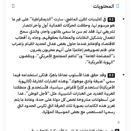
المحتويات
في ثلاثينيات القرن الماضي، سارت “الديمقراطية” على غير ما
هو مرسوم لها، وحققت الحركات العمالية أول وآخر انتصار
تشريعي لها، فقد تم سن ما سمي بقانون واجنر، والذي سمح
للعمال بتشكيل النقابات والمطالبة بحقوقهم. وجاء رد أقطاب
الاقتصاد والإعلام عندما حاول بعض عمال الحديد القيام بإضراب
عام، فتم تصويرهم إعلاميًا على أنهم مخربون يضرون
بـ”المصلحة العامة” وبـ”تناغم المجتمع الأمريكي”، وينقضون
“الهوية الأمريكية”.
وقد حقق هذا الأسلوب نجاحًا باهرًا، فتكرر استخدامه فيما
سمي “صيغة وادي موهوك”.وهذه العبارات الفارغة (كالهوية
الأمريكية) تستخدم كثيرًا لأغراض سياسية، فتُستخدم في منطقتنا
العربية العديد من العبارات الشبيهة، مثل “لأجل الوطن”، عدا
عن أسطوانات مشروخة تخص كل دولة على حدة، وعادة ما يتم
تعزيز هذه الكلمات بصورة تلك الخرقة التي تكرس الحدود التي
رسمها المستعمر، مع بعض الموسيقا المؤثرة.
يتسم نظام الانتخابات الرئاسية الأمريكية بالتعقيد، فهي