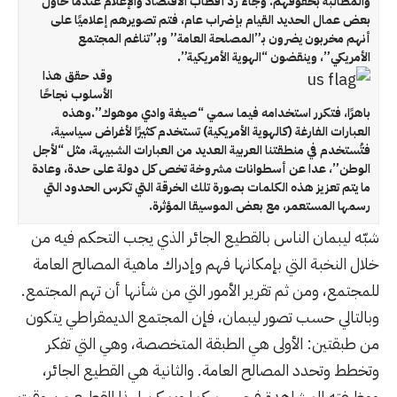
والمطالبة بحقوقهم. وجاء رد أقطاب الاقتصاد والإعلام عندما حاول
بعض عمال الحديد القيام بإضراب عام، فتم تصويرهم إعلاميًا على
أنهم مخربون يضرون بـ”المصلحة العامة” وبـ”تناغم المجتمع
الأمريكي”، وينقضون “الهوية الأمريكية”.
وقد حقق هذا
الأسلوب نجاحًا
باهرًا، فتكرر استخدامه فيما سمي “صيغة وادي موهوك”.وهذه
العبارات الفارغة (كالهوية الأمريكية) تستخدم كثيرًا لأغراض سياسية،
فتُستخدم في منطقتنا العربية العديد من العبارات الشبيهة، مثل “لأجل
الوطن”، عدا عن أسطوانات مشروخة تخص كل دولة على حدة، وعادة
ما يتم تعزيز هذه الكلمات بصورة تلك الخرقة التي تكرس الحدود التي
رسمها المستعمر، مع بعض الموسيقا المؤثرة.
شبّه ليبمان الناس بالقطيع الجائر الذي يجب التحكم فيه من
خلال النخبة التي بإمكانها فهم وإدراك ماهية المصالح العامة
للمجتمع، ومن ثم تقرير الأمور التي من شأنها أن تهم المجتمع.
وبالتالي حسب تصور ليبمان، فإن المجتمع الديمقراطي يتكون
من طبقتين: الأولى هي الطبقة المتخصصة، وهي التي تفكر
وتخطط وتحدد المصالح العامة. والثانية هي القطيع الجائر،
ووظيفته المشاهدة فحسب، كما ويمكن لهذا القطيع من وقت