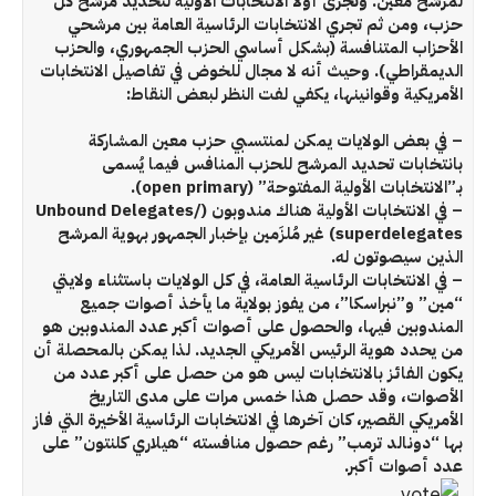
لمرشح معين. وتُجرى أولًا الانتخابات الأولية لتحديد مرُشح كل
حزب، ومن ثم تجري الانتخابات الرئاسية العامة بين مرشحي
الأحزاب المتنافسة (بشكل أساسي الحزب الجمهوري، والحزب
الديمقراطي). وحيث أنه لا مجال للخوض في تفاصيل الانتخابات
الأمريكية وقوانينها، يكفي لفت النظر لبعض النقاط:
– في بعض الولايات يمكن لمنتسبي حزب معين المشاركة
بانتخابات تحديد المرشح للحزب المنافس فيما يُسمى
بـ”الانتخابات الأولية المفتوحة” (open primary).
– في الانتخابات الأولية هناك مندوبون (Unbound Delegates/
superdelegates) غير مُلزَمين بإخبار الجمهور بهوية المرشح
الذين سيصوتون له.
– في الانتخابات الرئاسية العامة، في كل الولايات باستثناء ولايتي
“مين” و”نبراسكا”، من يفوز بولاية ما يأخذ أصوات جميع
المندوبين فيها، والحصول على أصوات أكبر عدد المندوبين هو
من يحدد هوية الرئيس الأمريكي الجديد. لذا يمكن بالمحصلة أن
يكون الفائز بالانتخابات ليس هو من حصل على أكبر عدد من
الأصوات، وقد حصل هذا خمس مرات على مدى التاريخ
الأمريكي القصير، كان آخرها في الانتخابات الرئاسية الأخيرة التي فاز
بها “دونالد ترمب” رغم حصول منافسته “هيلاري كلنتون” على
عدد أصوات أكبر.