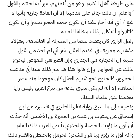
على طريقة أهل الكلام، وهو من أئمتهم، غير أنه اختتم بالقول
“واعلم أن ذلك جائز على مذهبنا إلا أن العادة جارية بأنها لا
تقع”، أي أنه أجاز عقلا أن يكون حجم الحجر صغيرا وأن يكون
قاتلا ولو أنه كان بذلك مخالفا للعادة.
ولعل الرازي كان يقصد بعضا من المعتزلة أو الفلاسفة، وهؤلاء
مذهبهم معروف في تقديم العقل، غير أني لم أجد من يقول
منهم إن الحجارة هي الجدري وإن الطير هي البعوض ليخرج
بذلك عن الخوارق، وإن قالوا هذا فلا يغير ذلك شيئا في مذهب
الجمهور، فالجنوح نحو تقديم العقل كان موجودا منذ عصر
السلف، إلا أنه لم يكن سوى بدعة من بدع الفرق وليس رأيا
معتمدا لدى علماء السنة.
ونضيف إلى ما سبق رواية نقلها الطبري في تفسيره عن ابن
إسحاق عن يعقوب بن عتبة بن المغيرة بن الأخنس أنه حدّث
أن أول ما رُؤيت الحصبة والجدري بأرض العرب ذلك العام،
وأنه أول ما رؤي بها مُرار الشجر: الحرمل والحنظل والعُشر ذلك