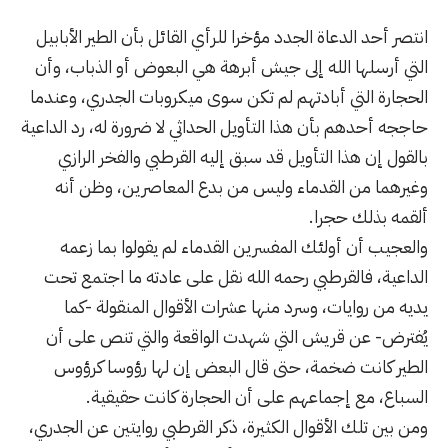
انتصر أحد الدعاة الجدد مؤخرا للرأي القائل بأن الطير الأبابيل
التي أرسلها الله إلى جيش أبرهة هي البعوض أو الذباب، وأن
الحجارة التي أبادتهم لم تكن سوى ميكروبات الجدري، وعندما
حاججه أحدهم بأن هذا التأويل الحداثي لا ضرورة له، رد الداعية
بالقول إن هذا التأويل قد سبق إليه القرطبي والفخر الرازي
وغيرهما من القدماء وليس من بدع المعاصرين، وظن أنه
ألقمه بذلك حجرا.
والعجيب أن أولئك المفسرين القدماء لم يقولوا بما زعمه
الداعية، فالقرطبي رحمه الله نقل على عادته ما اجتمع تحت
يديه من روايات، وسرد منها عشرات الأقوال المنقولة -كما
يُفترض- عن قريش التي شهدت الواقعة والتي تنص على أن
الطير كانت ضخمة، حتى قال البعض إن لها رؤوسا كرؤوس
السباع، مع إجماعهم على أن الحجارة كانت حقيقية.
ومن بين تلك الأقوال الكثيرة، ذكر القرطبي روايتين عن الجدري،