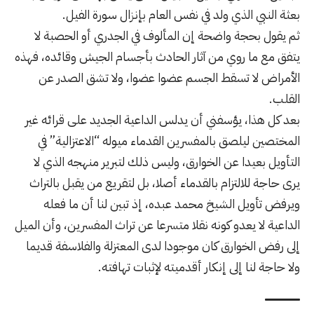
بعثة النبي الذي ولد في نفس العام بإنزال سورة الفيل.
ثم يقول بحجة واضحة إن المألوف في الجدري أو الحصبة لا
يتفق مع ما روي من آثار الحادث بأجسام الجيش وقائده، فهذه
الأمراض لا تسقط الجسم عضوا عضوا، ولا تشق الصدر عن
القلب.
بعد كل هذا، يؤسفني أن يدلس الداعية الجديد على قرائه غير
المختصين ليلصق بالمفسرين القدماء ميوله “الاعتزالية” في
التأويل بعيدا عن الخوارق، وليس ذلك لتبرير منهجه الذي لا
يرى حاجة للالتزام بالقدماء أصلا، بل لتقريع من يقبل بالتراث
ويرفض تأويل الشيخ محمد عبده، إذ تبين لنا أن ما فعله
الداعية لا يعدو كونه نقلا متسرعا عن تراث المفسرين، وأن الميل
إلى رفض الخوارق كان موجودا لدى المعتزلة والفلاسفة قديما
ولا حاجة لنا إلى إنكار أقدميته لإثبات تهافته.