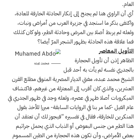
العام.
أي أن الراوي هنا لم يجنح إلى إنكار الحادثة الخارقة للعادة،
واكتفى بذكر ما استجد في جزيرة العرب من أمراض ونبات،
ولعله لم يربط أصلا بين المرض وحادثة الطير، ولو كان كذلك
فما علاقة هذه الحادثة بظهور الشجر المرّ أيضا؟
التأويل المعاصر
الظاهر إذن أن تأويل الحجارة
محمد عبده
بالجدري نفسه لم يأت به أحد قبل
الشيخ محمد عبده، مفتي الديار المصرية المتوفى مطلع القرن
العشرين، والذي كان أقرب إلى المعتزلة من غيرهم، فاكتشاف
الميكروبات أصلا ظهر في عصره، ولعله وجد في ظهور الجدري في
عام الفيل -كما مر بنا في الروايات السابقة- مبررا للأخذ بقول
المنكرين للخارقة، فقال في تفسيره “فيجوز لك أن تعتقد أن
هذا الطير من جنس البعوض أو الذباب الذي يحمل جراثيم
بعض الأمراض، وأن تكون هذه الحجارة من الطين المسموم