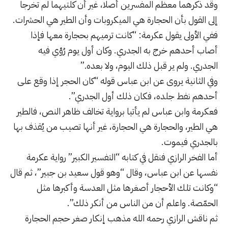
وقد ذكرهما معظم المفسرين أصلا، غير أن كلتيهما لم تخرجا
إلى القول بأن الحجارة هي الميكروبات وأن الطير هي الحشرات.
ففي الأولى يقول عكرمة: “كانت ترميهم بحجارة معها فإذا
أصاب أحدهم خرج به الجدري. وكان أول يوم رُؤي فيه
الجدري. ولم ير قبل ذلك اليوم، ولا بعده.”
وفي الثانية يروى عن ابن عباس قوله “كان الحجر إذا وقع على
أحدهم نفط جلده، فكان ذلك أول الجدري”.
فعكرمة وابن عباس لم يأتيا برواية تخالف ظاهر النص، فالطير
هي الطير، والحجارة هي الحجارة، غير أنها تصيب من يُقذف بها
بالجدري فيموت.
أما الفخر الرازي فنقل في كتابه “التفسير الكبير” رواية عكرمة
نفسها عن ابن عباس، وقال “وهو قول سعيد بن جبير”، ثم قال
“وكانت تلك الأحجار أصغرها مثل العدسة وأكبرها مثل
الحمّصة. واعلم أن من الناس من أنكر ذلك”.
ثم ناقش الرازي رحمه الله مذهب إنكار صغر حجم الحجارة