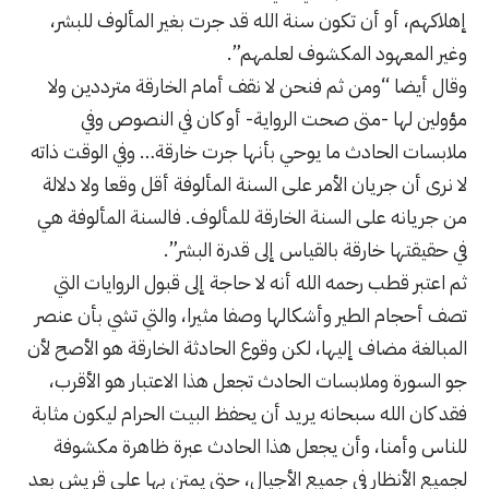
إهلاكهم، أو أن تكون سنة الله قد جرت بغير المألوف للبشر،
وغير المعهود المكشوف لعلمهم”.
وقال أيضا “ومن ثم فنحن لا نقف أمام الخارقة مترددين ولا
مؤولين لها -متى صحت الرواية- أو كان في النصوص وفي
ملابسات الحادث ما يوحي بأنها جرت خارقة… وفي الوقت ذاته
لا نرى أن جريان الأمر على السنة المألوفة أقل وقعا ولا دلالة
من جريانه على السنة الخارقة للمألوف. فالسنة المألوفة هي
في حقيقتها خارقة بالقياس إلى قدرة البشر”.
ثم اعتبر قطب رحمه الله أنه لا حاجة إلى قبول الروايات التي
تصف أحجام الطير وأشكالها وصفا مثيرا، والتي تشي بأن عنصر
المبالغة مضاف إليها، لكن وقوع الحادثة الخارقة هو الأصح لأن
جو السورة وملابسات الحادث تجعل هذا الاعتبار هو الأقرب،
فقد كان الله سبحانه يريد أن يحفظ البيت الحرام ليكون مثابة
للناس وأمنا، وأن يجعل هذا الحادث عبرة ظاهرة مكشوفة
لجميع الأنظار في جميع الأجيال، حتى يمتن بها على قريش بعد