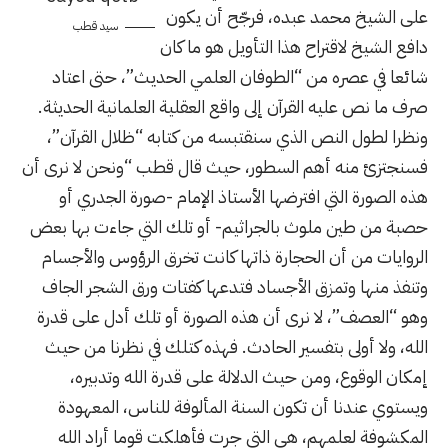
على الشيخ محمد عبده، فرجّح أن يكون
سيد قطب
دافع الشيخ لاقتراح هذا التأويل هو ما كان
شائعا في عصره من “الطوفان العلمي الحديث”، حتى اعتاد
صرف ما نص عليه القرآن إلى واقع العقلية العلمانية الحديثة.
ونظرا لطول النص الذي سنقتبسه من كتابه “ظلال القرآن”،
فسنجتزئ منه أهم السطور، حيث قال قطب “ونحن لا نرى أن
هذه الصورة التي افترضها الأستاذ الإمام -صورة الجدري أو
حصبة من طين ملوث بالجراثيم- أو تلك التي جاءت بها بعض
الروايات من أن الحجارة ذاتها كانت تخرق الرؤوس والأجسام
وتنفذ منها وتمزق الأجساد فتدعها كفتات ورق الشجر الجاف
وهو “العصف”، لا نرى أن هذه الصورة أو تلك أدل على قدرة
الله، ولا أولى بتفسير الحادث. فهذه كتلك في نظرنا من حيث
إمكان الوقوع، ومن حيث الدلالة على قدرة الله وتدبيره،
ويستوي عندنا أن تكون السنة المألوفة للناس، المعهودة
المكشوفة لعلمهم، هي التي جرت فأهلكت قوما أراد الله