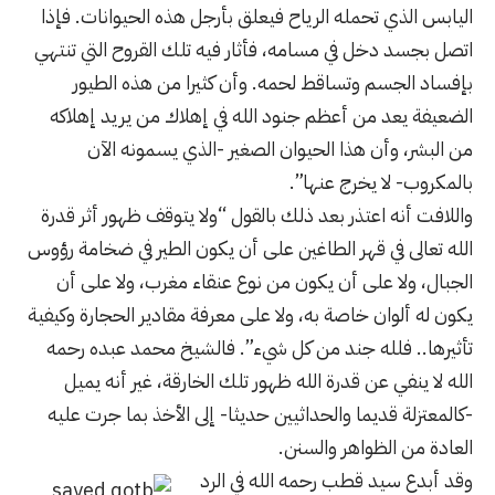
اليابس الذي تحمله الرياح فيعلق بأرجل هذه الحيوانات. فإذا
اتصل بجسد دخل في مسامه، فأثار فيه تلك القروح التي تنتهي
بإفساد الجسم وتساقط لحمه. وأن كثيرا من هذه الطيور
الضعيفة يعد من أعظم جنود الله في إهلاك من يريد إهلاكه
من البشر، وأن هذا الحيوان الصغير -الذي يسمونه الآن
بالمكروب- لا يخرج عنها”.
واللافت أنه اعتذر بعد ذلك بالقول “ولا يتوقف ظهور أثر قدرة
الله تعالى في قهر الطاغين على أن يكون الطير في ضخامة رؤوس
الجبال، ولا على أن يكون من نوع عنقاء مغرب، ولا على أن
يكون له ألوان خاصة به، ولا على معرفة مقادير الحجارة وكيفية
تأثيرها.. فلله جند من كل شيء”. فالشيخ محمد عبده رحمه
الله لا ينفي عن قدرة الله ظهور تلك الخارقة، غير أنه يميل
-كالمعتزلة قديما والحداثيين حديثا- إلى الأخذ بما جرت عليه
العادة من الظواهر والسنن.
وقد أبدع سيد قطب رحمه الله في الرد