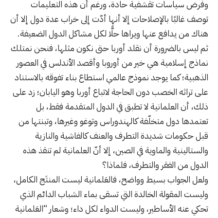
وفرض سياسات تقشفية حادة، ورغم أن هذه التعليمات
توصف غالبًا بالإصلاحات إلا أنها أدّت إلى خراب عدة دول إلا أن
هناك من يدافع عنها ويراها حلًّا لكل مشاكل الدول الضعيفة.
ثم ليس بالضرورة أن نقلد أوربا حتى نكون مثلها، فنحن نمتلك
نماذج إسلامية هي خير من أوروبا وأقصد الأندلس في العصور
الذهبية؛ كما يوجد نموذج عالمي استطاع بناء تفوقه بالاستناد
على تراثه الخصب دون الحاجة لاتباع أوربا وهو اليابان؛ زد على
ذلك، أن العلمانية لا تطبق في الدول المتقدمة فقط، بل
تعتمدها دول متخلّفة كالهندوراس وتوغو وغيرها، وتبنتها من
قبل حكومات شديدة التطرف والعنف كالفاشية والنازية
والستالينية والماوية في الصين، إلا أنّ
العلمانية
لم تنقذ هذه
الدول من الفقر والتطرف، فلماذا؟
ولعل الجواب بسيط وواضح، فالعَلمانية ليست المنتَج الكامل،
وليست المقولة الخالدة التي تسقى بماء الشباب الدائم الذي
تحكي عنه الأساطير، وليست الدواء لكل داء؛ وشعار “العَلمانية