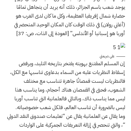
يوجد شعب باسم الجزائر، ذلك أنه يريد أن يتجاهل تمامًا
حضارة شمال إفريقيا العظيمة، وكل ما كان لدى الغرب هو
(أغاني رولان) في ذلك الوقت كان المكان الوحيد المتحضر في
أوربا هو إسبانيا أو الأندلس” [العودة إلى الذات، ص: 37]
علي شريعتي
إن المسلم المقتنع بهويته يفتخر بتاريخه التليد، ويرفض
إسقاط النظريات عليه من السماء بدعاوى تناسبها مع الكل،
فالنظريات ليست قمصانًا جاهزة تتناسب مع مختلف
الشعوب، فحتى في القمصان هناك أحجام، وما يناسب هذا
ليس مما يناسب ذاك، وبالتالي فالعلمانية التي تناسب أوربا
ليس بالضرورة أن تناسب العالم، فلكل شعب خصوصياته.
وما يقال عن
العلمانية
يقال عن “تعليمات صندوق النقد الدولي
“، والتي تنحصر في إزالة التعريفات الجمركية على الواردات