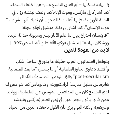
في نهاية تشكلها –أي القرن التاسع عشر- عن اختفاء السماء،
كما أشار كارل ماركس، وموت الإله، كما وصّف نيتشه رؤاه في
الحالة الأوروبية، فإنها أعلنت ذلك دون أن تدرك أنها بشّرت بـ”
موت الإنسان”، كما أشار إلى ذلك ميشيل فوكو بقوله:
“فالإنسان اختراع يبين لنا علم الآثار بيسر وسهولة حداثة عهده
ووشكان نهايته” [ميشيل فوكو، الألفاظ والأشياء، ص397 :]
لا بد من العودة للدين
يتجاهل العلمانيون العرب حقيقة ما يدور في ساحة الفكر،
وأقصد دعاوى تجاوز
العلمانية
أو ما يسمى “ما بعد العلمانية
post-secularism” والتي يتزعمها الفيلسوف الألماني
هابرماس سليل مدرسة فرانكفورت، وهابرماس كما هو معروف
لدى الجميع كان من المدافعين الشرسين عن العلمانية، وواحد
ممن قالوا بأفول نجم الدين في زمن العلم (ماركس ونيتشه
وغيرهم)، ولكنه اليوم يرى بأن القول باختفاء الدين من الحياة