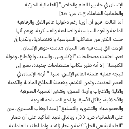
الإنسان في جانبيها العام والخاص” [العلمانية الجزئية
والعلمانية الشاملة، ج1، ص: 16]
أما الثالث: فهو أن أوربا رغم دخولها عالم الغنى والرفاهية
المادية والقوة السياسية والصناعية والعسكرية، ورغم أنها
حلت الكثير من مشاكلها السياسية والاقتصادية، ولكنها في
الوقت التي بنت فيه هذا البنيان هدمت جوهر الإنسان.
نعم، اختفت مصطلحات “الإكليروس، والسيد، والإقطاع، ودولة
الكنيسة” إلا أنه ظهر مكانها مصطلحات جديدة، تشير إلى
نتيجة عملية علمنة العالم الإنسي، منها:” أزمة الإنسان في
العصر الحديث، وثمن التقدم، وهيمنة النماذج المادية والكمية
والآلية والاغتراب وأزمة المعنى، وتفشي النسبية المعرفية
والأخلاقية، وتآكل الأسرة، وتراجع المساحة الفردية
والخصوصية، والتشييء والتسليع” [عبد الوهاب المسيري، عين
على العلمانية، ص: 33]، وبالتالي نعيد التأكيد على أن شعار
“العلمانية هي الحل” كذبة وشعار زائف، ولما أعلنت العلمانية