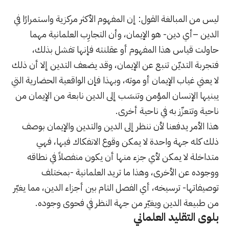
ليس من المبالغة القول: إن المفهوم الأكثر مركزية واستمرارًا في
الدين
–أي دين- هو الإيمان، وأن التجارِب
العلمانية
مهما
حاولت قياس هذا المفهوم أو عقلنته فإنها تفشل بذلك،
فتجربة التديّن تنبع عن الإيمان، وقد يضعف التدين إلا أن ذلك
لا يعني غياب الإيمان أو موته، وبهذا فإن الواقعية الحضارية التي
يبنيها الإنسان المؤمن وتنسَب إلى الدين نابعة من الإيمان من
ناحية وتتعزّز به في ناحية أخرى.
هذا الأمر يدفعنا لأن ننظر إلى الدين والتدين والإيمان بوصف
ذلك كله جهة واحدة لا يمكن وقوع الانفكاك فيها، فهي
متداخلة لا يمكن لأي جزء منها أن يكون منفصلاً في نطاقه
ووجوده عن الأخرى، وهذا ما تريد
العلمانية
-بمختلف
توصيفاتها- ترسيخه، أي الفصل التام بين أجزاء الدين، مما يغيّر
من طبيعة الدين ويغيّر من جهة النظر في فحوى وجوده.
بلوى التقليد
العلماني