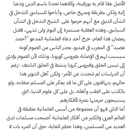
الأصل عمّا قام به بورقيبة، وكلاهما تحدثا باسم الدين ودعيا
إليه ولكن بطريقة ومنهج خاص، وأباحوا للسياسي التدخل في
الشأن الديني مع أنهم حرموا على الشيخ التدخل في الشأن
السياسي، وهذه العقلية مستمرة إلى اليوم ولن تنتهي، فقبل
رمضان هذا العام، خرج أحد دعاة العلمانية المدعو “أحمد
عصيد” في المغرب في فيديو، يحذر الناس من الصوم كونه
سيسبب لهم في الإصابة بفيروس كورونا، وذلك لأن الصوم يؤدي
إلى تيبس الحلق وفيروس كرونا ينشط في الحلق الناشف -رغم
أن الدراسات لم تتحدث عن الأمر- ولكن أهل التنوير هذا
حالهم، يتهافتون على كل ما قد يعكر على المسلم صفاءه، ولو
بالكذب على الطب وأهله، بل على كل علوم الدنيا، التي
يستبيحون حرمتها نصرة لأفكارهم.
أما الثاني فهو أن مجموعة من أسس
العلمانية
مطبقة في
العالم العربي والكثير من أفكار العلمانية أصبحت مسلمات لدى
العديد من المسلمين، وهذا خطير للغاية، حتى أن المرء بات لا