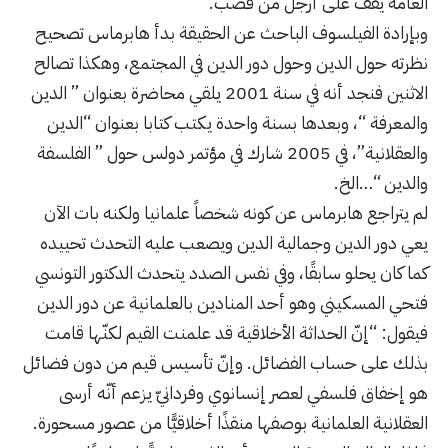
العامة يقف على أرجل من قصب.
وبإرادة الفيلسوف الباحث عن الحقيقة بدأ هابرماس تصحيح
نظرته حول الدين وحول دور الدين في المجتمع، وهكذا تصالح
الاثنين فنجد أنه في سنة 2001 يلقي محاضرة بعنوان ” الدين
والمعرفة “، وبعدها بسنة واحدة يكتب كتابا بعنوان “الدين
والعقلانية”، في 2005 شارك في مؤتمر دولس حول ” الفلسفة
والدين “…الخ.
لم يتراجع هابرماس عن كونه شخصاً علمانيا ولكنه بات الآن
يعي دور الدين وجمالية الدين ويصعب عليه التحدث تحييده
كما كان يحلو سابقًا، وفي نفس الصدد يتحدث الدكتور التونسي
فتحي المسكيني وهو أحد المنادين بالعلمانية عن دور الدين
فيقول: “إنّ الحداثة الأخلاقية قد علمنت القيم لكنّها قامت
بذلك على حساب الفضائل. وإنّ تأسيس قيم من دون فضائل
هو إخفاق فلسفي لعصر إنسانوي وفردانيّ يزعم أنّه أرسى
العقلانية العلمانية بوصفها منقذًا أخلاقيًّا من عصور مسحورة.