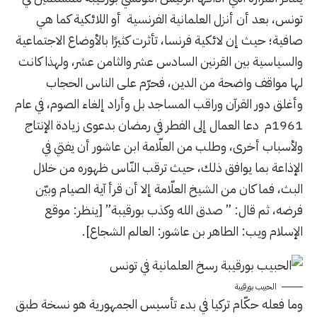
تونس، بعد أن أنزل
العلمانية
الفرنسية أو اللائكية كما هي
صافية؛ حيث إن لائكية فرنسا، تأثرت كثيرًا بالأوضاع الاجتماعية
والسياسية بين القرنين السادس عشر والثامن عشر، ولهذا كانت
لها مواقف واضحة من الدين، فحرّم على الناس الحجاب
وأغلق دور القرآن وراقب المساجد بل وأراد إلغاء الصوم، في عام
1961م دعا العمال إلى الفطر في رمضان بدعوى زيادة الإنتاج
ولأسباب أخرى، وطلب من العلّامة ابن عاشور أن يفتي في
الإذاعة بما يوافق ذلك، حيث ترقب النّاس ظهوره من خلال
البث، فما كان من الشيخ العلّامة إلا أن قرأ آية الصيام وبيّن
فرضه، ثم قال: ” صدق الله وكذب بورقيبة” [ينظر: موقع
الإسلام ويب: الطاهر بن عاشور: العالم الشجاع].
الحبيب بورقيبة
وما فعله حكّام تركيا في بدء تأسيس الجمهورية هو نسخة طبق