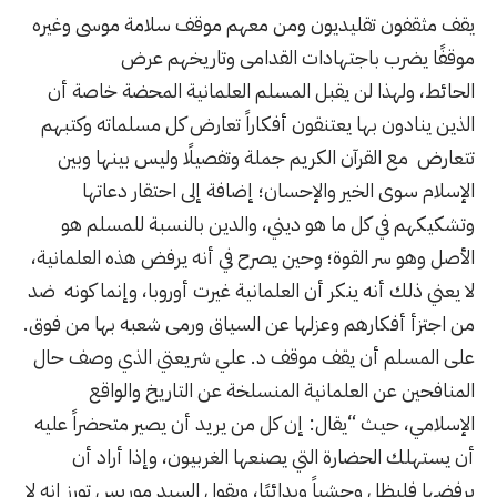
يقف مثقفون تقليديون ومن معهم
موقف سلامة موسى
وغيره
موقفًا يضرب باجتهادات القدامى وتاريخهم عرض
الحائط، ولهذا لن يقبل المسلم
العلمانية
المحضة خاصة أن
الذين ينادون بها يعتنقون أفكاراً تعارض كل مسلماته وكتبهم
تتعارض مع القرآن الكريم جملة وتفصيلًا وليس بينها وبين
الإسلام سوى الخير والإحسان؛ إضافة إلى احتقار دعاتها
وتشكيكهم في كل ما هو ديني، والدين بالنسبة للمسلم هو
الأصل وهو سر القوة؛ وحين يصرح في أنه يرفض هذه العلمانية،
لا يعني ذلك أنه ينكر أن العلمانية غيرت أوروبا، وإنما كونه ضد
من اجتزأ أفكارهم وعزلها عن السياق ورمى شعبه بها من فوق.
على المسلم أن يقف موقف د. علي شريعتي الذي وصف حال
المنافحين عن
العلمانية
المنسلخة عن التاريخ والواقع
الإسلامي، حيث “يقال: إن كل من يريد أن يصير متحضراً عليه
أن يستهلك الحضارة التي يصنعها الغربيون، وإذا أراد أن
يرفضها فليظل وحشياً وبدائيًا، ويقول السيد موريس تورز إنه لا