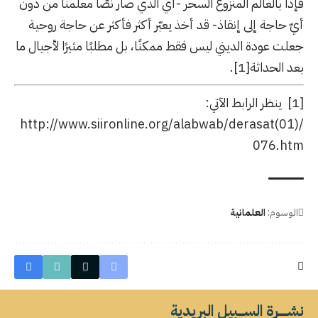
فإذا بالعالم المنزوع السحر -أي الذي صار نصًّا معلمنًا من دون
أيّ حاجة إلى إنقاذ- قد أخذ يعبّر أكثر فأكثر عن حاجة روحية
جعلت عودة الديني ليس فقط ممكنًا، بل مطلبًا مثيرًا لأجيال ما
بعد الحداثة
[1]
.
[1]
ينظر الرابط الآتي:
http://www.siironline.org/alabwab/derasat(01)/
076.htm
الوسوم:
العلمانية
نشــــــرة الســــبيل البريدية