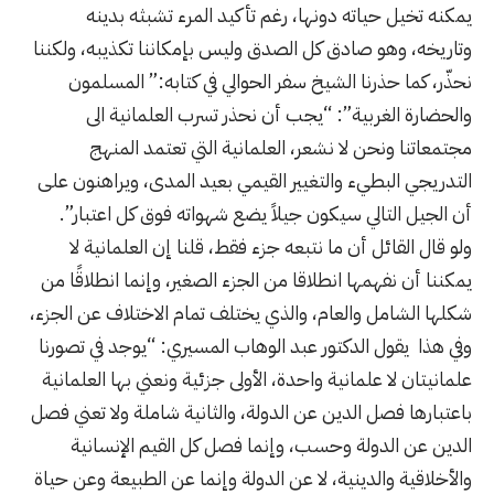
يمكنه تخيل حياته دونها، رغم تأكيد المرء تشبثه بدينه
وتاريخه، وهو صادق كل الصدق وليس بإمكاننا تكذيبه، ولكننا
نحذّر، كما حذرنا الشيخ سفر الحوالي في كتابه:” المسلمون
والحضارة الغربية”: “يجب أن نحذر تسرب العلمانية الى
مجتمعاتنا ونحن لا نشعر، العلمانية التي تعتمد المنهج
التدريجي البطيء والتغيير القيمي بعيد المدى، ويراهنون على
أن الجيل التالي سيكون جيلاً يضع شهواته فوق كل اعتبار”.
ولو قال القائل أن ما نتبعه جزء فقط، قلنا إن العلمانية لا
يمكننا أن نفهمها انطلاقا من الجزء الصغير، وإنما انطلاقًا من
شكلها الشامل والعام، والذي يختلف تمام الاختلاف عن الجزء،
وفي هذا يقول الدكتور عبد الوهاب المسيري: “يوجد في تصورنا
علمانيتان لا علمانية واحدة، الأولى جزئية ونعني بها العلمانية
باعتبارها فصل الدين عن الدولة، والثانية شاملة ولا تعني فصل
الدين عن الدولة وحسب، وإنما فصل كل القيم الإنسانية
والأخلاقية والدينية، لا عن الدولة وإنما عن الطبيعة وعن حياة