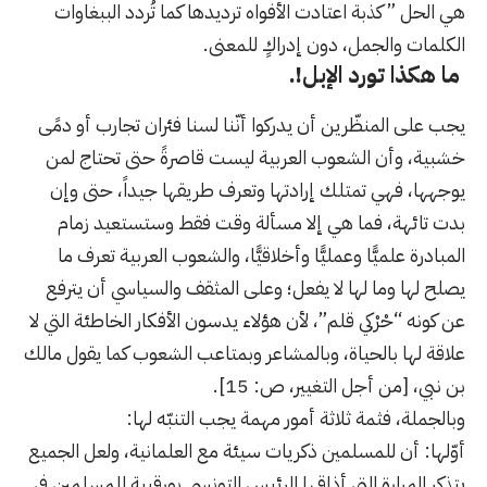
هي الحل ” كذبة اعتادت الأفواه ترديدها كما تُردد الببغاوات
الكلمات والجمل، دون إدراكٍ للمعنى.
ما
هكذا
تورد
الإبل!.
يجب على المنظّرين أن يدركوا أنّنا لسنا فئران تجارب أو دمًى
خشبية، وأن الشعوب العربية ليست قاصرةً حتى تحتاج لمن
يوجهها، فهي تمتلك إرادتها وتعرف طريقها جيداً، حتى وإن
بدت تائهة، فما هي إلا مسألة وقت فقط وستستعيد زمام
المبادرة علميًّا وعمليًّا وأخلاقيًّا، والشعوب العربية تعرف ما
يصلح لها وما لها لا يفعل؛ وعلى المثقف والسياسي أن يترفع
عن كونه “حْرْكي قلم”، لأن هؤلاء يدسون الأفكار الخاطئة التي لا
علاقة لها بالحياة، وبالمشاعر وبمتاعب الشعوب كما يقول مالك
بن نبي، [من أجل التغيير، ص: 15].
وبالجملة، فثمة ثلاثة أمور مهمة يجب التنبّه لها:
أوّلها: أن للمسلمين ذكريات سيئة مع
العلمانية
، ولعل الجميع
يتذكر المرارة التي أذاقها الرئيس التونسي بورقيبة للمسلمين في