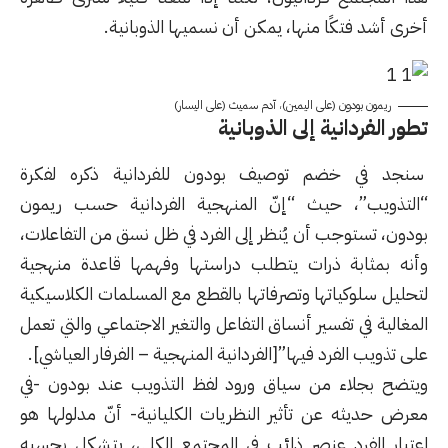
أخرى أشد فتكًا منها، يمكن أن نسميها الذوبانية.
ريمون بودون (على اليمين)، آدم سميث (على اليسار)
تطور الفردانية إلى الذوبانية
سنجد في خضم توصيف بودون للفردانية ذكره لفكرة
“التذويب”، حيث “إنّ المنهجية الفردانية حسب ريمون
بودون، تستوجب أن يُنظر إلى الفرد في ظل نسق من التفاعلات،
وأنه بمثابة ذرات يتطلب دراستها وفهمها قاعدة منهجية
لتحليل سلوكياتها وتصرفاتها بالقطع مع المسلمات الكلاسيكية
المغالية في تفسير أنساق التفاعل والتغير الاجتماعي والتي تعمل
على تذويب الفرد فيها”[الفردانية المنهجية – الفرفار العياشي].
ويتضح بجلاء من سياق ورود لفظ التذويب عند بودون -في
معرض حديثه عن تأثير النظريات الكليانية- أنّ مدلولها هو
اعتبار الفرد عنصر ذائب في المجتمع الكلي، يتشكل بحسبه