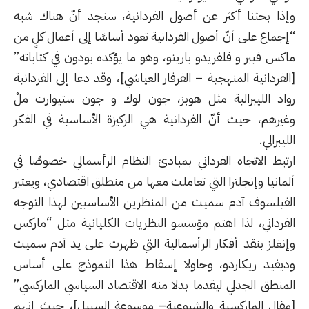
وإذا بحثنا أكثر عن أصول الفردانية، سنجد أنّ هناك شبه
“إجماع على أنّ أصول الفردانية تعود أساسًا إلى أعمال كلٍ من
ماكس فيبر و فلفريدو باريتو، وهو ما يؤكده بودون في كتاباته”
[الفردانية المنهجية – الفرفار العياشي]، وقد دعا إلى الفردانية
رواد
الليبرالية
مثل هوبز، جون لوك و جون ستيوارت ملْ
وغيرهم، حيث أنّ الفردانية هي الركيزة الأساسية في
الفكر
الليبرالي
.
ارتبط الاتجاه الفرداني بمبادئ
النظام الرأسمالي
خصوصًا في
ألمانيا وإنجلترا التي تعاملت معها من منطلق اقتصادي، ويعتبر
الفيلسوف آدم سميث من المنظرين الأساسيين لهذا التوجه
الفرداني، لذا اهتم مؤسسو النظريات الكليانية مثل “ماركس
وإنغلز بنقد أفكار
الرأسمالية
التي ظهرت على يد آدم سميث
وديفيد ريكاردو، وحاولا إسقاط هذا النموذج على أساس
المنطق الجدلي ليقدما بدلا منه الاقتصاد السياسي الماركسي”
[
مقال الماركسية والشيوعية
– موسوعة السبيل]، حيث إنهم