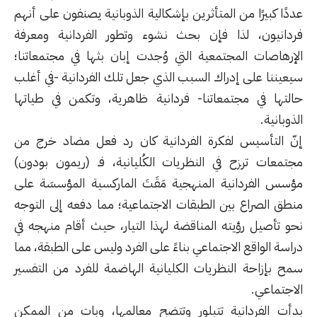
عددًا كبيرًا من المتأثرين بإشكالية الذوبانية يصنفون على أنهم
فردانيون، لذا فإن بحث نشوء وتطور الفردانية ومعرفة
الإرهاصات المجتمعية التي وُجدت إبان بثها في مجتمعاتنا؛
سيعيننا على إدراك السبب الذي جعل تلك الفردانية -في أغلب
حالتها في مجتمعاتنا- فردانية ظاهرية، وتكمن في طياتها
الذوبانية.
إنّ التأسيس لفكرة الفردانية كان رد فعل مضاد خرج من
مجتمعات ترزح في النظريات الكُليانية، فـ (ريمون بودون)
مؤسس الفردانية المنهجية مَقَتَ الماركسية المؤسسَة على
منطق الصراع بين الطبقات الاجتماعية؛ مما دفعه إلى التوجه
نحو تأصيل رؤيته المناقضة لهذا التيار، حيث أقام منهجه في
دراسة الواقع الاجتماعي بناءً على الفرد وليس على الطبقة، مما
سمح بإزاحة النظريات الكليانية الهاضمة للفرد من التفسير
الاجتماعي.
بدأت الفردانية تتبلور وتتضح معالمها، وبات من الممكن