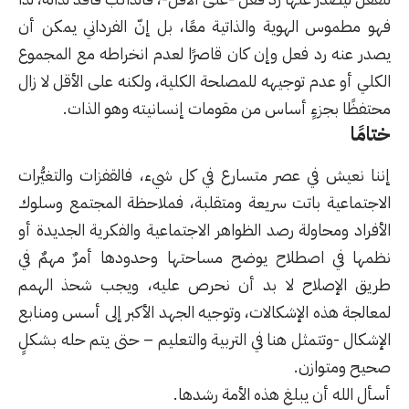
فهو مطموس الهوية والذاتية معًا، بل إنّ الفرداني يمكن أن
يصدر عنه رد فعل وإن كان قاصرًا لعدم انخراطه مع المجموع
الكلي أو عدم توجيهه للمصلحة الكلية، ولكنه على الأقل لا زال
محتفظًا بجزءٍ أساس من مقومات إنسانيته وهو الذات.
ختامًا
إننا نعيش في عصر متسارع في كل شيء، فالقفزات والتغيُّرات
الاجتماعية باتت سريعة ومتقلبة، فملاحظة المجتمع وسلوك
الأفراد ومحاولة رصد الظواهر الاجتماعية والفكرية الجديدة أو
نظمها في اصطلاح يوضح مساحتها وحدودها أمرٌ مهمٌ في
طريق الإصلاح لا بد أن نحرص عليه، ويجب شحذ الهمم
لمعالجة هذه الإشكالات، وتوجيه الجهد الأكبر إلى أسس ومنابع
الإشكال -وتتمثل هنا في التربية والتعليم – حتى يتم حله بشكلٍ
صحيح ومتوازن.
أسأل الله أن يبلغ هذه الأمة رشدها.