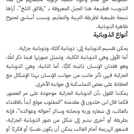
التذويب؛ فطبيعة هذا الجيل المعروفة بـ “رقائق الثلج”، أراها
نتيجة طبيعية لطريقة التربية والتعليم، وسبب أساسي لجنوح
ظاهرة الذوبانية.
أنواع الذوبانية
يمكن تقسيم الذوبانية إلى: ذوبانية كليّة، وذوبانية جزئية.
أما الأولى وهي الذوبانية الكلية، وتتمثل صورتها فيما ذكر آنفًا،
وهو فقدان الإنسان ذاتيته كليًّا، أما الثانية، وهي الذوبانية
الجزئية فهي تأثر جانب من جوانب الإنسان بهذا الإشكال مع
الحفاظ على بعض التماسكية في جوانبه الأخرى.
يمكننا القول بأن الذوبانية الجزئية موجودة على مر العصور،
فكما قال ابن خلدون في مقدمته “المغلوب مولع أبداً بالاقتداء
بالغالب، في شعاره وزيه ونحلته وسائر أحواله وعوائده”، فإنه
بطريقة أو أخرى يشير إلى شكل من صور الذوبانية الجزئية،
فشعور الهزيمة أمام الغالب يمكن أن يكون نفسيًا أو فكريًا أو