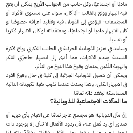
ماديًا أو اجتماعيًا، وكل جانب من الجوانب الأربع يمكن أن يقع
فيه انبهار وولع بالغالب -أيًا كان، سواء على مستوى الأفراد أو
المجتمعات- فيؤدي إلى الذوبان فيه وتقليد أعرافه خصوصًا لو
كان الانبهار ماديا أو اجتماعيًا، ومعتقداته لو كان الانبهار فكريا
أو نفسيا.
وساعد في تعزيز الذوبانية الجزئية في الجانب الفكري رواج فكرة
النسبية وعدم الاكتراث، مما أدى إلى انصهار حاجزَي الفكر
والهوية اللَذين يمنعان وقوع هذا النوع من التأثر.
ويمكن أن تتحول الذوبانية الجزئية إلى كلية في حال وقوع الفرد
في الانبهار الكلي، وهذا يحدث عندما تذوب بقية تكويناته الذاتية
المتماسكة ليفقد ذاته تمامًا.
ما المآلات الاجتماعية للذوبانية؟
إنّ مآل الذوبانية هو مجتمع عاجز تمامًا عن القيام بأي شيء أو
صدور أي رد فعل عنه، لأن ردود الأفعال لا تتأتى إلا بوجود ذات
تنفعل ليصدر عنها رد فعل -على الأقل-، فالذائب فاقدٌ لذاته، لذا