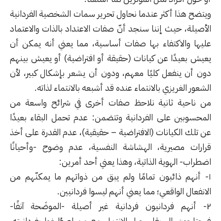
ويتضح هذا أكثر عندما نحاول تحرير سمات الشخصية الفردانية
الأصيلة، حيث إننا سنجد أنّ صفات الاعتداد بالذات والاعتماد
عليها والاكتفاء بها صفات أساسية، مما يعني أنه يمكن أن
يعيش بعيدًا عن كيانات (حقيقة أو افتراضية) أو يعيش بينهم
دون أن ينفعل كليًا معهم، ودون أن يشعر بإشكال كبير، لأن
الشعور الغريزي بالانتماء عنده قد أشبعه بالانتماء لذاته.
من ناحية ثانية نلاحظ صفات أخرى في شرائح واسعة من
المحسوبين على الفردانية وتتضمن: عدم تحمل البقاء بعيدًا
عن تلك الكيانات (الافتراضية – حقيقية)، عدم القدرة على أخذ
قرارات مصيرية، الهشاشة النفسية، عدم وضوح -وأحيانًا
اضطراب- الهوية الذاتية، وهذا يعني أحد أمرين:
١- أنهم ذائبون تمامًا ولم يبق من ذواتهم ما يمكنّهم من
الانفعال الواقعي؛ مما يعني أنهم ليسوا فردانيين.
٢- أنهم فردانيون فردانية غير أصيلة -الموضَحة آنفًا-
فيحتاجون إلى بقاء حبل الانتماء مع من اصطُبِغوا بفردانيته،