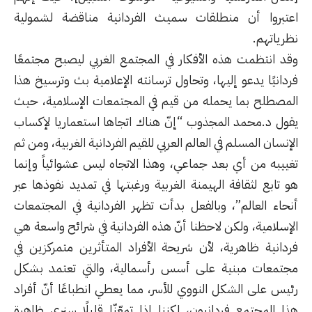
اعتبروا أن منطلقات سميث الفردانية مناقضة لشمولية
نظرياتهم.
وقد انتظمت هذه الأفكار في المجتمع الغربي ليصبح مجتمعًا
فردانيًا يدعو إليها، وتحاول ترسانته الإعلامية بث وترسيخ هذا
المصطلح بما يحمله من قيم في المجتمعات الإسلامية، حيث
يقول د.محمد المجذوب “إنّ هناك اتجاها استعماريا لإكساب
الإنسان المسلم في العالم العربي للقيم الفردانية الغربية، ومن ثم
تغييبه من أي بعد جماعي، وهذا الاتجاه ليس عشوائياً وإنما
هو تابع لثقافة الهيمنة الغربية ورغبتها في تمديد نفوذها عبر
أنحاء العالم”، وبالفعل بدأت تظهر الفردانية في المجتمعات
الإسلامية، ولكن لاحظنا أنّ هذه الفردانية في شرائح واسعة هي
فردانية ظاهرية، لأن شريحة الأفراد المتأثرين متمركزين في
مجتمعات مبنية على أسس
رأسمالية
، والتي تعتمد بشكل
رئيس على الشكل النووي للأسر، مما يعطي انطباعًا أنّ أفراد
هذا المجتمع فردانيون، لكننا إذا تمعّنّا قليلًا سنرى ظاهرة