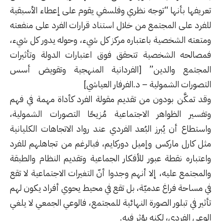
تعريفها بأنها “توجه نظري وفلسفي يقوم على إعطاء الأسبقية
للفرد على المجتمع من خلال استناد قرارات الفرد على منفعته
ومتعته الشخصية باعتباره مركز كل شيء، وحوله يدور كل شيء،
فمصالحه الشخصية تتحقق فوق اعتبارات الدولة وتأثيرات
المجتمع والدين” [الفردانية المنهجية وتقويض أسس
التصورات الشمولية – د.الفرفار العياشي]
وقد تمكَّن بودون من تقديم مقولة الفرد كأداة مهمة في فهم
وتفسير الظواهر الاجتماعية مُزيحًا التصورات الشمولية،
واستطاع أن يُبرز البُعد الفردي عند رواد الاتجاهات الكليانية
مثل كارل ماركس وإميل دوركايم، فبالرغم من تجاهلهم للفرد
واعتباره نقطة عبور للأفكار الجماعية وتقديم النظام والطبقة
والمجتمع عليه، إلا أنهم وجدوا أنّ التغيرات الاجتماعية لا تقع
في مساحة فراغ عدميّة، بل تقع في محيط يحوي أفراد يكون لهم
تأثير في تبلور الصورة النهائية للمجتمع، فالوعي الجمعي لا يلغي
الوعي الفردي، لكنه يؤثر فيه.