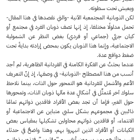
ويعيش تحت سطوته.
لكن الذوبانية المجتمعية الآنية -والتي نقصدها في هذا المقال-
تحمل مدلولًا مختلفا، إذ إنها تصف ذوبان الفرد في مجتمع أو
كيان جزئي (جماعي أو فردي) بغض النظر عن الشمولية
الاجتماعية، وإنما هذا الذوبان يكون بمحض إرادته بدايةً تحت
ضغط دوافع عدة.
عندما بحثتُ عن الفكرة الكامنة في الفردانية الظاهرية، لم أجد
أنسب من هذا المصطلح -الذوبانية- في وصفها، إذ إنّ التعريف
الأعم والأشمل للفردانية هو التمحور حول الذات، بينما نلاحظ
سلوك آخر مُتمثِّل في أشكالٍ عدة مآلها ذوبان الذات، وتمحورها
حول الغير، فإما أن تجد بعض الأفراد فاقدين ذواتهم تمامًا
ذائبين في مجموعهم بشكل سلبي متباين عن الاجتماعية أو
الانتماء، أو فاقدين ذواتهم محاولين تشكيلها بمقياس بعض
الكيانات أو الأفراد الذين انبهروا بهم، وهذا واضحٌ في حدثاء
السن وتأثرهم بمن يسمون أنفسهم “مؤثرين”، فتذوب ذواتهم