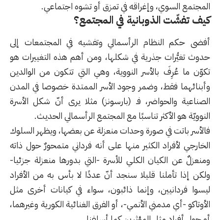
المجتمع السوي، وإغراقه في تمزق أو تشوه اجتماعي.
كيف تفشّت الذوبانية في المجتمع؟
أفضى حكم
النظام الرأسمالي
وتفشيه في المجتمعات إلى
حدوث تغيُّرات جذرية في شكلها، ومن أهم هذه التغييرات هو
تكوّن ما عُرِفَ بالأسر النووية، وهي التي تتكون من الوالدين
وأبنائهما فقط، وضمر وجود الأسر الممتدة خصوصا في المدن
الصناعية والحواضر، فـ (بارسونز) مثلا يرى أنّ شكل الأسرة
النوويّة هو الأكثر تناسبًا مع المجتمع الرأسمالي الحديث.
فالأسر باتت في صورة وحدات منعزلة عن بعضها، ويظهر السلوك
الخارجي لأفراد الكثير منها على أنه فرداني متمحورٌ حول ذاته
ومنعزلٌ عن الكيان الكلي للأسرة -التي بدورها منعزلة جزئيا-
ولكن إذا تأملنا قليلا سنجد أنّ عددًا لا بأس به من الأفراد
ليسوا فردانيين، وإنما ذائبون، سواء في كيانات أخرى مثل
الأوتاكو -أي مدمني الأنمي-، أو الفرق الغنائية الكورية وغيرهما،
أو حول أفراد مثل المؤثرين كما أسلفنا.