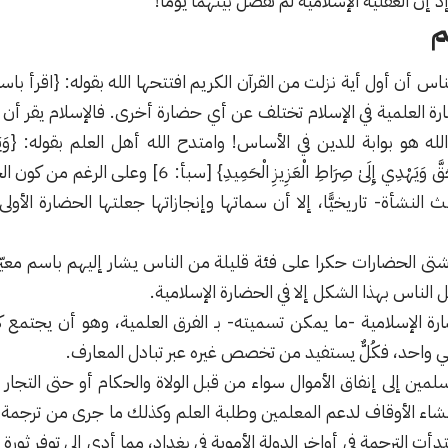
 إن العقلية الإسلامية لم تفصل بينهما يوما!
م
 العلمية في الإسلام تختلف عن أي حضارة أخرى. فالإسلام يقر أن ال
 بوابة للدين في الأساس! وامتدح الله أهل العلم بقوله: {وَيَرَى الَّذِينَ
إِلَيْكَ مِن رَّبِّكَ هُوَ الْحَقَّ وَيَهْدِي إِلَىٰ صِرَاطِ 
نشأة- تاريخيًّا، إلا أن سماتها وإنجازاتها جعلتها الحضارة الأول
 شتى الحضارات حكرا على فئة قليلة من الناس يشار إليهم باسم معيّن 
 الناس بهذا الشكل إلا في الحضارة الإسلامية.
رة الإسلامية -ما يمكن تسميته- بـ الفرق العلمية، وهو أن يجتمع ك
 واحد، فكُلٌّ يستفيد من تخصص غيره عبر تبادل المعارف.
مسلمين إلى إنفاق الأموال سواء من قبل الولاة والحكام أو حتى التجا
شاء الأوقاف لدعم المعلمين وطلبة العلم وكذلك ما جرى من ترجمة كت
تدأت الترجمة في أواخر الدولة الأموية في بغداد، مما أدى إلى توفر ثور