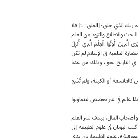
من المعلوم لجميع الناس أن أول أية نزلت من القرآن الكريم افتتحها الله بقوله: {اقرأ باسم ربك الذي خلق} [العلق: 1] فلا
بحث والاطلاع والتزود من العلم
 أُوتُوا الْعِلْمَ الَّذِي أُنزِلَ
الْعَزِيزِ الْحَمِيدِ} [سبأ: 6] وعلى الرغم من كون الحضارة العلمية في الإسلام لم تكن
ى في التاريخ بحق، وذلك من عدة
كالفلاسفة أو الكهنة، ولم تُشَع
ذا عالم في غير تخصص ليتعاونوا
ر وأصحاب المال، بهدف نشر العلم
ب اليونان في علوم الطبيعة إلى
ة معرفية في علوم الطبيعة بين يدي