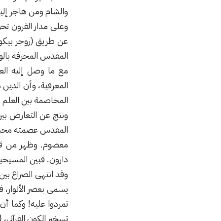
والشام ومن هاجر إلي
وعلى مدار القرون تح
عن طريق (روجر بيكون
المقدس المحرفة بالو
مع ما وصل إليه الع
المعرفية، وأن الدين 
المخاصمة بين العلم و
ونتج عن التعارض بين
المقدس عصمته محدودة
معصوم. وظهر من قرر 
دارون. فبين المسيحية 
وقد انتهى الصراع بين
يسمى بعصر الأنوار، 
تمردوا عليه! وكما أن
تسخير الكون القرآني، {وَسَ