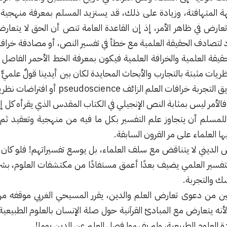
 المتهافتة، وزيادة على ذلك، قد يستزيد المسلم بمعرفة منهجية ا
تعارض في ظاهر الأمر، إذ إن القاعدة العامة تنص أن الحق لا يتعا
د لتصادف الحقيقة العلمية مع خطأ في تفسير النص، أو مصادفة خرافة
لحقيقة العلمية والخرافة العلمية فيكون بمعرفة الخط الأحمر الفاصل ب
ريات مثبتة بالتجارب والأبحاث المحايدة لكان بين أيدينا قولٌ علميٌّ
لم الزائف pseudoscience أو افتراضات نظرية على أبعد تقدير.
 فالأمر ليس بمثابة النص الإنجيلي في الكتاب المقدس الذي يقرأه 
 للمسلم أن يتجاوز علم التفسير بكل ما فيه من منهجية وتعقيد ثم
ها العلماء على مر القرون السابقة.
ص الديني لا يتناقض مع سلف العلماء، بل يوسع تفسيراتهم! فلو كان 
التفسير العلمي يضيف بعدًا أعمق مستفادًا من مكتشفات العلوم، بشر
ك والتجربة.
 من دعوى تعارض العلم والدين، يقرر المسيحي الغربي موقفه من 
أنه يتعارض مع المبادئ القرآنية حول صلة الإنسان بالعلوم الطبيعية
 العلوم الطبيعية، ولم يفهموا فصل العلم عن الدين يوما!