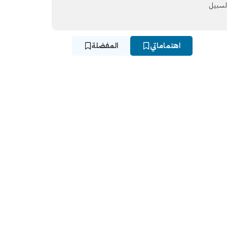
لسـبيل
اهتماماتي
المفضلة