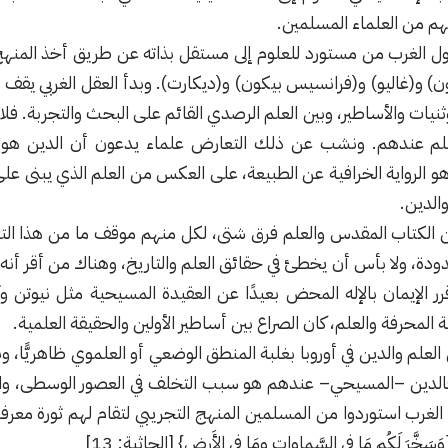
هم من العلماء المسلمين.
ول الغرب من مستورد للعلوم إلى مستقل بذاته عن طريق أخذ المنهج
) و(غاليو) و(فرانسيس بيكون) و(ديكارت). وبدأ العقل الغربي يقف
ثنيات والأساطير، وبين العلم الرصدي القائم على البحث والتجربة.
لم عندهم. ونشب عن ذلك التعارض علماء يدعون أن الدين هو إق
هو الرواية الخرافية عن الطبيعة، على العكس من العلم الذي يبنى على 
الدين.
 الكتاب المقدس والعلم فرق شتى، لكل منهم موقف ما من هذا الت
، ولا بأس أن يخطئ في حقائق العلم والتاريخ، وهناك من أقر أنه و
الإيمان بالإله المحض بعيدًا عن العقيدة
المسيحية
مثل نيوتن وآي
المحرفة والعلم، كان الصراع بين أساطير الأولين والحقيقة العلمية.
 العلم والدين في أوروبا بغلبة المنطق الوضعي أو العلموي ظاهريًّا، 
فالدين –المسيحي– عندهم هو سبب التخلف في العصور الوسطى، وال
 الغرب استوردوا من المسلمين المنهج التجريبي لتقام لهم ثورة معر
خَّرَ لَكُم مَا في السَّماواتِ ومَا في الأَرضِ} [الجاثية: 13]