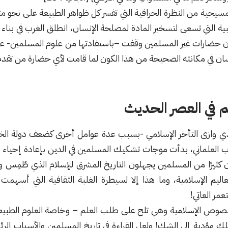
لمسيحية من النظرة الخرافية التي تفسر كل ظواهر الطبيعة على نحو متناقض
يبية التي تسعى لتسخير المادة لمصلحة الإنسان، انطلق الغرب في بناء 
ن حضارات غير المسلمين وقفت –باستفادتها من علوم المسلمين- على 
نسان في مكانته الصحيحة من هذا الكون لما قامت لأي حضارة من تقدم
م في العصر الحديث
الذي وازى التأخر الإسلامي -بسبب عدة عوامل أخرى كضعف دولة الخلا
رب
العلماني
، بدأت موجات تشكيك المسلمين في الدين بإعادة إحياء ص
ن كثيرًا من المسلمين يجهلون التاريخ المشرق للإسلام الذي طُمِس 
عاليم الإسلامية، وما هذا إلا لسيطرة الغلبة الثقافية التي أسه
مر العاتي!
النصوص الإسلامية وهي تلح على طلب العلم – وخاصة العلوم الطبيع
 تلك مؤدية إلى الشك! ولعل القراءة في تاريخ المسلمين والأسباب الر