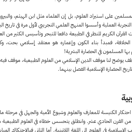
المسلمين على استيراد العلوم، بل إن العلماء مثل ابن الهيثم، والبير
التجربة العملية وأسسوا المنهج العلمي التجريبي لأول مرة في تاريخ الب
القرآن الكريم للنظر في الطبيعة دافعا للتبحر وتأسيس الكثير من العل
 الخلافة، فمبدأ بناء الكون وإعماره هو معتقد إسلامي بحت، وكا
 بها المسلمون في الحضارة البشرية!
طف يوضح لنا موقف الدين الإسلامي من العلوم الطبيعية، موقف فيه ت
 تاريخ الحضارة الإسلامية الفصل بينهما.
بية
حتكار الكنيسة للمعارف والعلوم وشيوع الأمية والجهل في مرحلة ما
ءا من القرن الحادي عشر. وانطلق يتحسس خطاه في العلوم الطبيعية 
ب الإسلامية في العلوم إلى اللغة اللاتينية. أما الثاني فبالاحتكاك الم