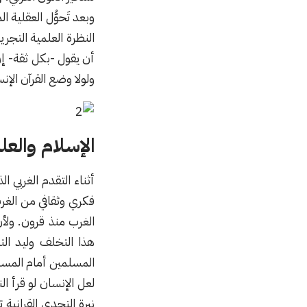
وبعد تَحوُّل العقلية ا
النظرة العلمية التجر
أن يقول -بكل ثقة- إ
ولولا وضع القرآن الإ
الإسلام والعل
أثناء التقدم الغربي 
فكري وثقافي من الغ
الغرب منذ قرون. ولأ
هذا التخلف وليد الت
المسلمين أمام المستع
لعل الإنسان لو قرأ 
نبرة التحدي القرانية