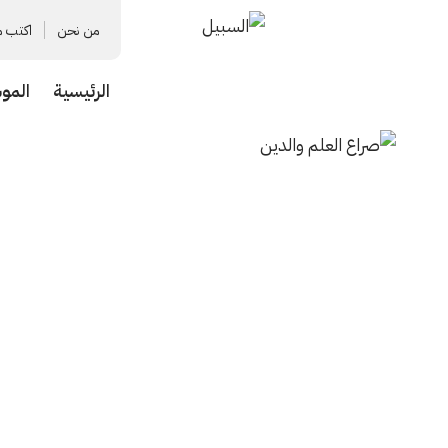
من نحن
اكتب م
الرئيسية
المو