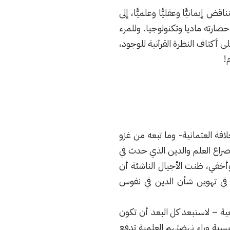
 إيمانيًّا وعقليًّا وعلميًّا، إلى
حضارته ماديا وتكنولوجيا. وللمرء
أكتاف النظرة القرآنية للوجود،
!
فة العثمانية- وما تبعه من غزو
راع العلم والدين الذي حدث في
وأخفي، ظنت الأجيال الناشئة أن
مت في تهوين شأن الدين في نفوس
ية – لاستبعد كل البعد أن تكون
ئيسية وراء نهضتهم العلمية تدفع