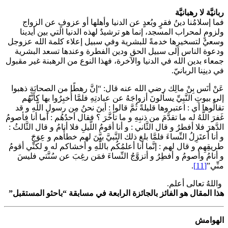
ربانيَّة لا رهبانيَّة
فما إسلامُنا دينُ فقرٍ وبُعدٍ عن الدنيا وأهلها أو عزوفٍ عن الزواج
ولزومٍ لمحراب المسجد، إنما هو ترشيدٌ لهذه الدنيا التي بين أيدينا
وسعيٌ لتسخيرِها خدمةً للبشرية وفي سبيل إعلاء كلمة الله عزوجل
ودعوة الناس إلى سبيل الحق ودين الفطرة وعندها تسعد البشرية
جمعاء بدين الله في الدنيا والآخرة، فهذا النوع من الرهبنة غير مقبول
في دينِنا الربانيّ.
عَنْ أنَس بِنْ مالِك رضي الله عنه قال: “إنَّ رهطًا من الصحابَةِ ذهبوا
إلى بيوتِ النَّبِيِّ يسألونَ أزواجَهُ عن عبادتِهِ فلمَّا أُخبِرُوا بها كأنَّهُم
تقالُّوها أي : اعتبروها قليلةً ثُمَّ قالوا : أينَ نحنُ مِن رسولِ اللَّهِ و قد
غَفرَ اللَّهُ له ما تقدَّمَ من ذنبِهِ و ما تأخَّرَ ؟ فقال أحدُهُم : أما أنا فأصومُ
الدَّهرَ فلا أفطرُ و قال الثَّاني : و أنا أقومُ اللَّيلِ فلا أنامُ و قال الثَّالثُ :
و أنا أعتَزِلُ النِّساءَ فلمَّا بلغ ذلك النَّبيَّ بيَّنَ لهم خطأَهم و عِوَجَ
طريقِهِم و قال لهم : إنَّما أنا أعلمُكُم باللَّهِ و أخشاكم له و لكنِّي أقومُ
و أنامُ وأصومُ و أفطِرُ و أتزوَّجُ النِّساءَ فمَن رغِبَ عن سُنَّتي فليسَ
منِّي”
[11]
.
واللهُ تعالى أعلم.
هذا المقال هو الفائز بالجائزة الرابعة في مسابقة “باحثو المستقبل”
الهوامش