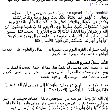
ضاحكاً؟
[7]
ففي حين تقرأ قوله سبحانه
وتعالى: {اعْلَمُوا أَنَّمَا الْحَيَاةُ الدُّنْيَا لَعِبٌ وَلَهْوٌ وَزِينَةٌ وَتَفَاخُرٌ بَيْنَكُمْ
وَتَكَاثُرٌ فِي الْأَمْوَالِ وَالْأَوْلَادِ ۖ كَمَثَلِ غَيْثٍ أَعْجَبَ الْكُفَّارَ نَبَاتُهُ ثُمَّ يَهِيجُ
فَتَرَاهُ مُصْفَرًّا ثُمَّ يَكُونُ حُطَامًا ۖ وَفِي الْآخِرَةِ عَذَابٌ شَدِيدٌ وَمَغْفِرَةٌ مِّنَ
اللَّهِ وَرِضْوَانٌ ۚ وَمَا الْحَيَاةُ الدُّنْيَا إِلَّا مَتَاعُ الْغُرُور} ]الحديد: 20[، تسمع
أمرَه لعباده بأخذ الأسباب الدنيوية من علوم ومال وقوة عسكرية:
{وَأَعِدُّوا لَهُم مَّا اسْتَطَعْتُم مِّن قُوَّةٍ} ]الأنفال: 60[.
وأنت خبيرٌ أن القوة اليوم في عصرنا هي: المال والعلوم على اختلاف
أنواعها (اقتصادية، طبيعية، عسكرية).
الدُّنيا سبيلٌ لنصرةِ المسلم
ثم إن قصة عصا موسى لم تقِفْ هنا، فما إن جُمِعَ السحرةُ لميقاتِ
يومٍ معلوم ووقعت المعركة التاريخية بين السحرة وبين النبي الكريم
حتى عادت “عصا” موسى إلى واجهة القصة!
فجاء الأمرُ من البارئ عز وجل: {وَأَوْحَيْنَا إِلَىٰ مُوسَىٰ أَنْ أَلْقِ عَصَاكَ ۖ
فَإِذَا هِيَ تَلْقَفُ مَا يَأْفِكُون} ]الأعراف: 117[
إنَّ اللهَ عزّ وجل أمر نبيه في الموقفين بإلقاء عصاه، فحينما كان غير
مدرك لحقيقة دنياه التي بين يديه خشي منها وولى هارباً، {فَلَمَّا رَآهَا
تَهْتَزُّ كَأَنَّهَا جَانٌّ وَلَّىٰ مُدْبِرًا وَلَمْ يُعَقِّبْ} ]النمل: 10[، ثمّ ما إن فهم