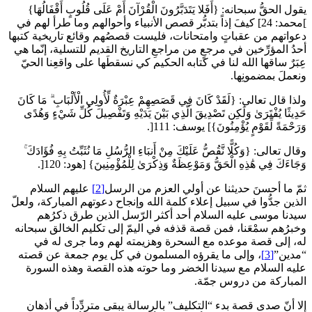
يقول الحقُّ سبحانه: {أَفَلا يَتَدَبَّرُونَ الْقُرْآنَ أَمْ عَلَى قُلُوبٍ أَقْفَالُهَا}
]محمد: 24] كيفَ إذاً بتدبُّر قصص الأنبياء وأحوالهم وما طرأ لهم في
دعواتهم من عقباتٍ وامتحانات، فليست قصصُهم وقائع تاريخية كتبها
أحدُ المؤرِّخين في مرجعٍ من مراجعِ التاريخ القديم للتسلية، إنّما هي
عِبَرٌ ساقها الله لنا في كتابه الحكيم كي نسقطَها على واقعِنا الحيّ
ونعملَ بمضمونِها.
ولذا قال تعالى: {لَقَدْ كَانَ فِي قَصَصِهِمْ عِبْرَةٌ لِّأُولِي الْأَلْبَابِ ۗ مَا كَانَ
حَدِيثًا يُفْتَرَىٰ وَلَٰكِن تَصْدِيقَ الَّذِي بَيْنَ يَدَيْهِ وَتَفْصِيلَ كُلِّ شَيْءٍ وَهُدًى
وَرَحْمَةً لِّقَوْمٍ يُؤْمِنُونَ}] يوسف: 111[.
وقال تعالى: {وَكُلًّا نَّقُصُّ عَلَيْكَ مِنْ أَنبَاءِ الرُّسُلِ مَا نُثَبِّتُ بِهِ فُؤَادَكَ ۚ
وَجَاءَكَ فِي هَٰذِهِ الْحَقُّ وَمَوْعِظَةٌ وَذِكْرَىٰ لِلْمُؤْمِنِينَ} [هود: 120[.
ثمّ ما أحسنَ حديثنا عن أولي العزم من الرسل
[2]
عليهم السلام
الذين جدُّوا في سبيل إعلاء كلمة الله وإنجاح دعوتهم المباركة، ولعلّ
سيدنا موسى عليه السلام أحد أكثر الرّسل الذين طرق ذكرُهم
وخبرُهم سمْعَنا، فمن قصة قذفه في اليمّ إلى تكليم الخالق سبحانه
له، إلى قصة موعده مع السحرة وهزيمته لهم وما جرى له في
“مدين”
[3]
، وإلى ما يقرؤه المسلمون في كل يوم جمعة عن قصته
عليه السلام مع سيدنا الخضر وما حوته هذه القصة وهذه السورة
المباركة من دروس جمّة.
إلا أنّ صدى قصة بدء “التكليف” بالرسالة يبقى متردِّداً في أذهان