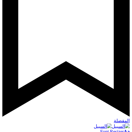
المفضلة
Font Resizer
Aa