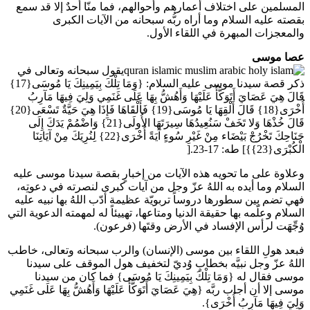
المسلمين على اختلاف أعمارهم وأحوالهم، فما منّا أحدٌ إلا قد سمع
بقصته عليه السلام وما أراه ربُّه سبحانه من الآيات الكبرى
والمعجزات المبهرة في اللقاء الأول.
عصا موسى
يقول سبحانه وتعالى في
ذكر قصة سيدنا موسى عليه السلام: {وَمَا تِلْكَ بِيَمِينِكَ يَا مُوسَى{17}
قَالَ هِيَ عَصَايَ أَتَوَكَّأُ عَلَيْهَا وَأَهُشُّ بِهَا عَلَى غَنَمِي وَلِيَ فِيهَا مَآرِبُ
أُخْرَى{18} قَالَ أَلْقِهَا يَا مُوسَى{19} فَأَلْقَاهَا فَإِذَا هِيَ حَيَّةٌ تَسْعَى{20}
قَالَ خُذْهَا وَلا تَخَفْ سَنُعِيدُهَا سِيرَتَهَا الأُولَى{21} وَاضْمُمْ يَدَكَ إِلَى
جَنَاحِكَ تَخْرُجْ بَيْضَاء مِنْ غَيْرِ سُوءٍ آيَةً أُخْرَى{22} لِنُرِيَكَ مِنْ آيَاتِنَا
الْكُبْرَى{23}}] طه: 17-23.[
وعلاوة على ما تحويه هذه الآيات من إخبارٍ بقصة سيدنا موسى عليه
السلام وما أيده به اللهُ عزّ وجل من آيات كبرى لنصرته في دعوتِه،
فهي تضم بين سطورها دروساً تربويّة عظيمة أدّب اللهُ بها نبيه عليه
السلام وعلّمه بها حقيقة الدنيا ومتاعها، تهييئاً له لمهمته الدعوية التي
وُجِّهَت لرأس الإفساد في الأرض وقتَها (فرعون).
فبعد هولِ اللقاء بين موسى (الإنسان) والرب سبحانه وتعالى، خاطب
اللهُ عزّ وجل نبيَّه بخطابٍ وُديّ لتخفيف هول الموقف على سيدنا
موسى فقال له {وَمَا تِلْكَ بِيَمِينِكَ يَا مُوسَى} فما كان من سيدنا
موسى إلا أن أجاب ربَّه {هِيَ عَصَايَ أَتَوَكَّأُ عَلَيْهَا وَأَهُشُّ بِهَا عَلَى غَنَمِي
وَلِيَ فِيهَا مَآرِبُ أُخْرَى}.