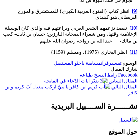
نجوم في فلك النبوة ص 82
[9]
انظر كتاب {الفتوح العربية الكبرى} للمستشرق والمؤرخ
البريطاني هيو كينيدي
[10]
نقصد تزعمهم الشعر العربي وبراعتهم فيه والذي كان الوسيلة
الإعلامية وقتها، ومن شعراء الصحابة البارزين: حسان بن ثابت- كعب
بن مالك- عبد الله بن رواحة رضوان الله عليهم
[11]
انظر البخاري {1975}، ومسلم {1159}
الوسوم:
تفسير
قرآن
مسابقة باحثو المستقبل
شارك المقال
Facebook
رابط النسخ
طباعة
المقال السابق
تدبّر آيات الدّعاء في الفاتحة
المقال التالي
يا بنيّ اركب معنا.. أبٌ كريم وابن
كافر
نشــــــرة الســــبيل البريدية
حول الموقع