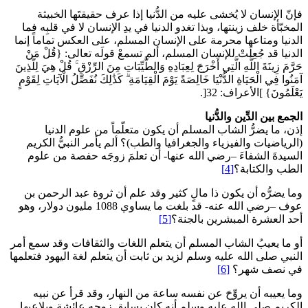
فإنّ الإنسان لا يُخشى عليه من الدُّنيا إذا عرف حقيقتَها الخبيثة
المخبّأة خلف زينتها، وبذا تغدو الدنيا في يدِ الإنسان لا في قلبِه فما
الدنيا ومتاعها محرمة على الإنسان المسلم، على العكس تماماً إنما
الدنيا قد جُعِلَتْ للإنسان المسلم، ألم تسمعْ قولَه تعالى: {قُلْ مَنْ
حَرَّمَ زِينَةَ اللَّهِ الَّتِي أَخْرَجَ لِعِبَادِهِ وَالطَّيِّبَاتِ مِنَ الرِّزْقِ ۚ قُلْ هِيَ لِلَّذِينَ
آمَنُوا فِي الْحَيَاةِ الدُّنْيَا خَالِصَةً يَوْمَ الْقِيَامَةِ ۗ كَذَٰلِكَ نُفَصِّلُ الْآيَاتِ لِقَوْمٍ
يَعْلَمُونَ} ]الأعراف: 32[.
الجمع بين الدِّين والدُّنيا
إذن، ما يضرُّ الشاب المسلم أن يكون متعلّماً من علوم الدنيا
(الرياضيات والفيزياء والجغرافيا والطب)؟ ألم يأمر النبيُّ الكريم
السيدةَ الشفاءَ –رضي الله عنها- أن تعلمَ زوجَه حفصة من علوم
الطب والكتابة؟
[4]
وما يضرُّه أن يكون ذا مالٍ كثير وقد علم أن ثروة عبد الرحمن بن
عوف –رضي الله عنه- قد بلغت ما يساوي 1088 مليون دولار، وهو
أحد العشرة المبشرين بالجنة؟
[5]
أو ما يعيبُ الشاب المسلم أن يتعلم اللغات والثقافات وقد سمع أمر
النبي صلى الله عليه وسلم لزيد بن ثابت أن يتعلم لغة اليهود فتعلمها
في نصف شهر؟
[6]
وما يعيبه أن يروِّحَ عن نفسه ساعة من النهار، وقد قرأ عن نبيه
الكريم صلى الله عليه وسلم أنه كان يسابق زوجه عائشة ويلاعبها