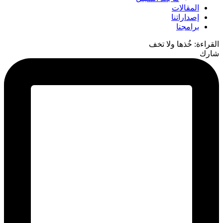
المقالات
إصداراتنا
برامجنا
القراءة:
خُذها ولا تخف
شارك