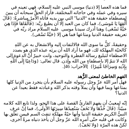
فما هذه العصا إلا (دنيا) موسى النبي عليه السلام، فهي تعينه في
سيره وفي عمله وفي حاجاته المختلفة، فأراد الحقُّ سبحانه أن يبينَ
لمصطفاه حقيقة هذه “الدنيا” التي بين يديه فأتاه الأمرُ مباشرةً: {قَالَ
أَلْقِهَا يَا مُوسَى}، فما كان من العبد إلّا أن يطيعَ ربَّه: {فَأَلْقَاهَا فَإِذَا هِيَ
حَيَّةٌ تَسْعَى} وهنا أدرك سيدنا موسى عليه السلام مراد ربِّه في
تعريفه حقيقة الدنيا ومتاعها فما هي إلا {حَيَّةٌ تَسْعَى}.
وحقيقةً، كلُّ ما سوى الله فالالتفات إليه والانشغال به عن اللهِ
كالحيّة المهلكة لك، فهو ما أراد الله أن يريَه عبدَه الذي هو بصدد
الاصطفاء لتبليغ رسالة الفطرة والتوحيد، وانت خبيرٌ أنَّ الدعوة إلى
الله لا تتمّ إلا باصطفاءٍ من الله وإذن. قال تعالى: {وَدَاعِيًا إِلَى اللَّهِ
بِإِذْنِهِ وَسِرَاجًا مُّنِيرًا} ]الأحزاب: 46[.
الفهم الخاطئ لمعنى الزُّهد
فهل أمر اللهَ عزّ وجل رسوله عليه السلام بأن يتجرد من الدنيا كلها
بمتاعها وبما فيها وأن يملأ وقته بذكر الله وعبادته فقط بعيداً عن
الدنيا؟
إنّه لمعيبٌ أن يفهمَ القارئُ القصةَ على هذا النحو، ولذا تابع الله كلامه
مبيّناً: {قَالَ خُذْهَا وَلا تَخَفْ سَنُعِيدُهَا سِيرَتَهَا الأُولَى}، فما إنْ عرِف
النبيُّ الكريم حقيقة الدنيا وأنها حيّةٌ مهلكة تنفث السم فيمن تعلّق بها
وكانت في قلبه حتّى أمره الله عزّ وجل أن يأخذ دنياه مرةً أخرى،
لكنْ هذه المرّة {وَلا تَخَفْ}.