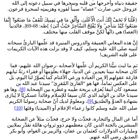
حقيقة دنياه وأخرجها من قلبه وسخرها في سبيل دعوته إلى الله
عزوجل حتى صارت “عصاه” سبباً لفوزه وهزيمتِه لسحرةِ فرعون.
{قُلْنَا لَا تَخَفْ إِنَّكَ أَنتَ الْأَعْلَىٰ، وَأَلْقِ مَا فِي يَمِينِكَ تَلْقَفْ مَا صَنَعُوا ۖ إِنَّمَا
صَنَعُوا كَيْدُ سَاحِرٍ ۖ وَلَا يُفْلِحُ السَّاحِرُ حَيْثُ أَتَىٰ} ]طه: 68-69[، فالدنيا
(العصا) هي ذاتُها لكنَّ موقف القلب منها مختلف.
إنَّ هذه المعاني العميقة والدروس المنيرة قد علّمها البارئُ سبحانه
لنبيه صلى الله عليه وسلم، كيف لا وقد نزلت هذه الآيات الكريمات
على قلبه الشريف!
ثم ما لبث نبيُّنا الكريم أن علّمها لأصحابه -رضوان الله عليهم- فما
كان صحابة نبينا بعيدين عن الدنيا، جهلاء بعلومها أو فقراء رثةً ثيابهم
فارغة عقولهم إلا من العبادة ورعي الأغنام كما يُصوَّرُ لنا اليوم، بل
على العكس تماماً، فها هو “القارئ المُقرِئ” سيدنا عبد الله بن
مسعود كان أنيقا يُعرَف بريحة طيبه وعطره بين الصحابة
[8]
، وها هو
سيدنا خالد بن الوليد الذي كان سيفا للإسلام وقائداً عسكريّاً لا يُبارَى
بشهادةِ العدوِّ والصّديق
[9]
، ومعلومٌ لديك أنّ صحابة رسولنا الكريم
.
صلى الله عليه وسلم كانوا زعماء الإعلام أو (الميديا) وقتَها
[10]
أما عن المال والتجارة، فحدِّث ولا حرج، فحدِّث مثلاً عن الصحابة
المبشرين بالجنة الذين كان معظمهم ذوو ثرواتٍ هائلة تقدَّر بملايين
ومليارات الدولارات كعثمان بن عفان، والزبير بن العوام، وأبو بكر
الصديق رضي الله عنهم.