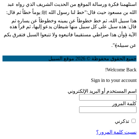
استلهمنا فكرة ورسالة الموقع من الحديث الشريف الذي رواه عبد
الله بن مسعود حيث قال:”خط لنا رسول الله ﷺ يوماً خطاً ثم قال:
هذا سبيل الله، ثم خط خطوطاً عن يمينه وخطوطاً عن يساره ثم
قال: هذه سبل على كل سبيل منها شيطان يدعو إليها، ثم قرأ هذه
الآية ﴿وأن هذا صراطي مستقيما فاتبعوه ولا تتبعوا السبل فتفرق بكم
عن سبيله﴾”.
جميع الحقوق محفوظة © 2026 موقع السبيل
Welcome Back!
Sign in to your account
اسم المستخدم أو البريد الإلكتروني
كلمة المرور
تذكرني
نسيت كلمة المرور؟