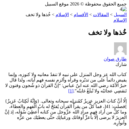
جميع الحقوق محفوظة © 2026 موقع السبيل
السبيل
>
المقالات
>
الأقسام
>
الإسلام
>
خُذها ولا تخف
الإسلام
خُذها ولا تخف
طارق صوان
شارك
كتاب الله عز وجل المنزل على نبيه لا تنفدُ معانيه ولا كنوزه، وإنما
يفيض دائماً على من تدبّره وقرأه وألزم نفسه فهم آياته، ولذا قال
حبرُ الأمّة رضي الله عنه ابنُ عباس: “إنَّ القرآنَ ذو شُجون وفنون لا
تَنقضِي عجائبُه ولا تُبلَغُ غايتُه”.
[1]
إلّا أنَّ كتابَ العزيزِ عزيزٌ كمُنزلِه سبحانه وتعالى. {وَإِنَّهُ لَكِتَابٌ عَزِيزٌ}
]فصلت: 41[، فما كلُّ من يقرأُ القرآن يُفتَحُ له بابُ الفهمِ والعطاء،
وما كلُّ من أراد فهم مرادِ الله عزَّوجل من كتابه أُعطِيَ سُؤلَه، إذ إنَّ
العزيزَ لا يرضى إلّا بأعزِّ أوقاتك ورغباتِك حتّى يعطيَك من عزِّه
وأنوارِه.