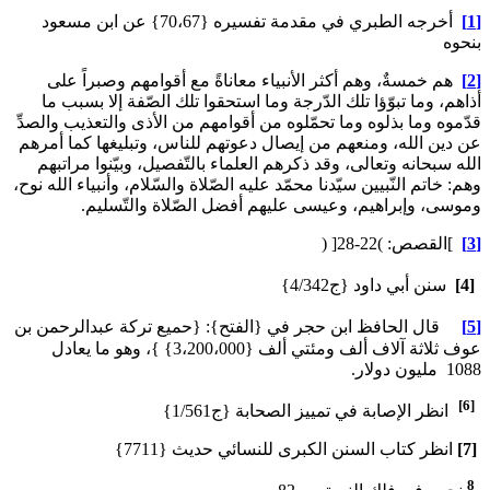
[1]
أخرجه الطبري في مقدمة تفسيره {70،67} عن ابن مسعود
بنحوه
[2]
هم خمسةٌ، وهم أكثر الأنبياء معاناةً مع أقوامهم وصبراً على
أذاهم، وما تبوّؤا تلك الدّرجة وما استحقوا تلك الصّفة إلا بسبب ما
قدّموه وما بذلوه وما تحمّلوه من أقوامهم من الأذى والتعذيب والصدِّ
عن دين الله، ومنعهم من إيصال دعوتهم للناس، وتبليغها كما أمرهم
الله سبحانه وتعالى، وقد ذكرهم العلماء بالتّفصيل، وبيّنوا مراتبهم
وهم: خاتم النّبيين سيّدنا محمّد عليه الصّلاة والسّلام، وأنبياء الله نوح،
وموسى، وإبراهيم، وعيسى عليهم أفضل الصّلاة والتّسليم.
[3]
]القصص: )22-28[ (
[4]
سنن أبي داود {ج4/342}
[5]
قال الحافظ ابن حجر في {الفتح}: {حميع تركة عبدالرحمن بن
عوف ثلاثة آلاف ألف ومئتي ألف {3،200،000} }، وهو ما يعادل
1088 مليون دولار.
[6]
انظر الإصابة في تمييز الصحابة {ج1/561}
[7]
انظر كتاب السنن الكبرى للنسائي حديث {7711}
8