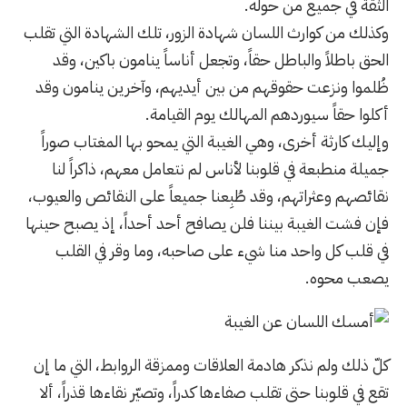
الثقة في جميع من حوله.
وكذلك من كوارث اللسان شهادة الزور، تلك الشهادة التي تقلب
الحق باطلاً والباطل حقاً، وتجعل أناساً ينامون باكين، وقد
ظُلموا ونزعت حقوقهم من بين أيديهم، وآخرين ينامون وقد
أكلوا حقاً سيوردهم المهالك يوم القيامة.
وإليك كارثة أخرى، وهي الغيبة التي يمحو بها المغتاب صوراً
جميلة منطبعة في قلوبنا لأناس لم نتعامل معهم، ذاكراً لنا
نقائصهم وعثراتهم، وقد طُبِعنا جميعاً على النقائص والعيوب،
فإن فشت الغيبة بيننا فلن يصافح أحد أحداً، إذ يصبح حينها
في قلب كل واحد منا شيء على صاحبه، وما وقر في القلب
يصعب محوه.
كلّ ذلك ولم نذكر هادمة العلاقات وممزقة الروابط، التي ما إن
تقع في قلوبنا حتى تقلب صفاءها كدراً، وتصيّر نقاءها قذراً، ألا