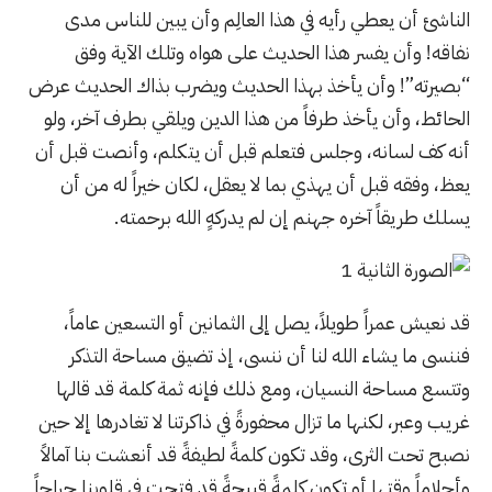
الناشئ أن يعطي رأيه في هذا العالِم وأن يبين للناس مدى
نفاقه! وأن يفسر هذا الحديث على هواه وتلك الآية وفق
“بصيرته”! وأن يأخذ بهذا الحديث ويضرب بذاك الحديث عرض
الحائط، وأن يأخذ طرفاً من هذا الدين ويلقي بطرف آخر، ولو
أنه كف لسانه، وجلس فتعلم قبل أن يتكلم، وأنصت قبل أن
يعظ، وفقه قبل أن يهذي بما لا يعقل، لكان خيراً له من أن
يسلك طريقاً آخره جهنم إن لم يدركهٍ الله برحمته.
قد نعيش عمراً طويلاً، يصل إلى الثمانين أو التسعين عاماً،
فننسى ما يشاء الله لنا أن ننسى، إذ تضيق مساحة التذكر
وتتسع مساحة النسيان، ومع ذلك فإنه ثمة كلمة قد قالها
غريب وعبر، لكنها ما تزال محفورةً في ذاكرتنا لا تغادرها إلا حين
نصبح تحت الثرى، وقد تكون كلمةً لطيفةً قد أنعشت بنا آمالاً
وأحلاماً وقتها أو تكون كلمةً قبيحةً قد فتحت في قلوبنا جراحاً