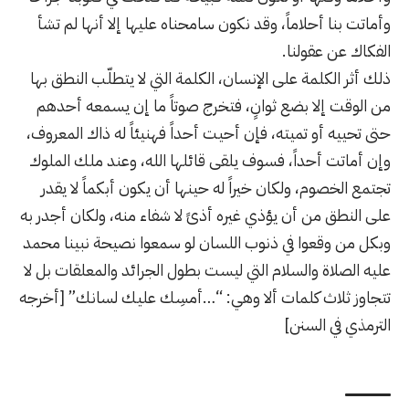
وأماتت بنا أحلاماً، وقد نكون سامحناه عليها إلا أنها لم تشأ
الفكاك عن عقولنا.
ذلك أثر الكلمة على الإنسان، الكلمة التي لا يتطلّب النطق بها
من الوقت إلا بضع ثوانٍ، فتخرج صوتاً ما إن يسمعه أحدهم
حتى تحييه أو تميته، فإن أحيت أحداً فهنيئاً له ذاك المعروف،
وإن أماتت أحداً، فسوف يلقى قائلها الله، وعند ملك الملوك
تجتمع الخصوم، ولكان خيراً له حينها أن يكون أبكماً لا يقدر
على النطق من أن يؤذي غيره أذىً لا شفاء منه، ولكان أجدر به
وبكل من وقعوا في ذنوب اللسان لو سمعوا نصيحة نبينا محمد
عليه الصلاة والسلام التي ليست بطول الجرائد والمعلقات بل لا
تتجاوز ثلاث كلمات ألا وهي: “…أمسِك عليك لسانك” [أخرجه
الترمذي في السنن]