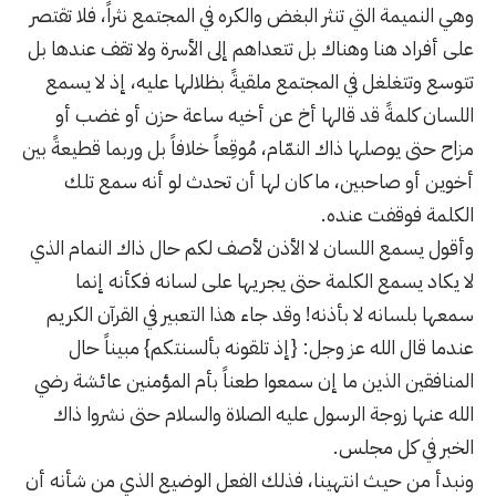
وهي النميمة التي تنثر البغض والكره في المجتمع نثراً، فلا تقتصر
على أفراد هنا وهناك بل تتعداهم إلى الأسرة ولا تقف عندها بل
تتوسع وتتغلغل في المجتمع ملقيةً بظلالها عليه، إذ لا يسمع
اللسان كلمةً قد قالها أخ عن أخيه ساعة حزن أو غضب أو
مزاح حتى يوصلها ذاك النمّام، مُوقِعاً خلافاً بل وربما قطيعةً بين
أخوين أو صاحبين، ما كان لها أن تحدث لو أنه سمع تلك
الكلمة فوقفت عنده.
وأقول يسمع اللسان لا الأذن لأصف لكم حال ذاك النمام الذي
لا يكاد يسمع الكلمة حتى يجريها على لسانه فكأنه إنما
سمعها بلسانه لا بأذنه! وقد جاء هذا التعبير في القرآن الكريم
عندما قال الله عز وجل: {إذ تلقونه بألسنتكم} مبيناً حال
المنافقين الذين ما إن سمعوا طعناً بأم المؤمنين عائشة رضي
الله عنها زوجة الرسول عليه الصلاة والسلام حتى نشروا ذاك
الخبر في كل مجلس.
ونبدأ من حيث انتهينا، فذلك الفعل الوضيع الذي من شأنه أن