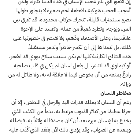
إن الأمور التي تثير عجب الإنسان في هذه الدنيا كثيرة، ولكن
أعجب العجب هو كيف لقطعة لحم صغيرة لا يتجاوز طولها
بضع سنتمترات قليلة، تتحرك حركاتٍ محدودة، قد تفرق بين
المرء وزوجه، وتطرد مُعيلاً من عمله، وتفسد على الإخوة
علاقتهما، وعلى الأصدقاء ودّهم، ولا تقتصر في خطورتها على
ذلك، بل تتعداها إلى أن تكسر خاطراً وتدمر مستقبلاً.
هذه النتائج الكارثية كلها لم تكن بسبب سلاح نووي قد انفجر،
أو كيماوي قد انتشر، بل بفعل لسان لم يكن في قلب صاحبه
رادعٌ يمنعه من أن يخوض فيما لا علاقة له به، ولا طائل له من
ورائه.
مخاطر اللسان
رغم أن اللسان لا يملك قدرات اليد والرجل في البطش، إلا أن
جزءًا عظيمًا من كبائر الذنوب مرتبط به، بدءاً من الكذب الذي
يخدع به الإنسان غيره بعد أن كان مصدقا له واثقاً به، فيضلله
ويبعده عن الصواب، وقد يؤدي ذلك لأن يفقد الذي كُذب عليه