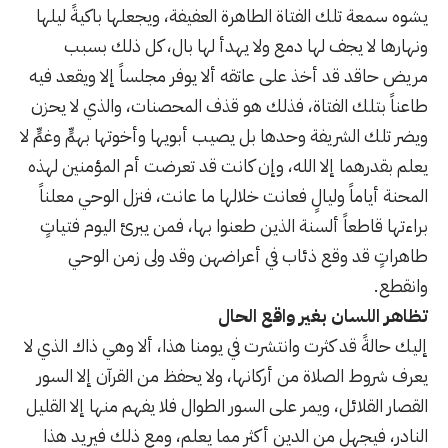
يشوه سمعة تلك الفتاة الطاهرة العفيفة، ويجعلها باكيةً ليلها
ونهارها لا يجف لها دمع ولا يهدأ لها بال، كل ذلك بسبب
مريض حاقد قد أخذ على عاتقه ألا يوفر مجلساً إلا ويقعد فيه
طاعناً بتلك الفتاة، فذلك هو قذف المحصنات، والذي لا يحزن
ويضر تلك الشريفة وحدها بل يصيب أبويها وأخوتها بهمٍّ وغمٍّ لا
يعلم بقدرهما إلا الله، وإن كانت قد تعرضت أم المؤمنين لهذه
المحنة أياماً وليالٍ فعانت خلالها ما عانت، فنزل الوحي معلناً
براءتها قاطعاً ألسنة الذين طعنوا بها، فمن يبرئ اليوم فتياتٍ
طاهراتٍ قد وقع ذئاب في أعراضهن وقد ولى زمن الوحي
وانقطع.
تظاهر اللسان بغير واقع الحال
إليك حالةً قد كثرت وانتشرت في يومنا هذا، ألا وهي ذاك الذي لا
يعرف شروط الصلاة من أركانها، ولا يحفظ من القرآن إلا السور
القصار القلائل، ويمر على السور الطوال فلا يفهم منها إلا القليل
النادر، فيجهل من الدين أكثر مما يعلم، ومع ذلك فيريد هذا