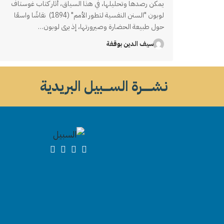
يمكن رصدها وتحليلها، في هذا السياق، أثار كتاب غوستاف
لوبون "السنن النفسية لتطور الأمم" (1894) نقاشًا واسعًا
حول طبيعة الحضارة وصيرورتها، إذ يرى لوبون…
سيف الدين بوقفة
نشــــــرة الســــبيل البريدية