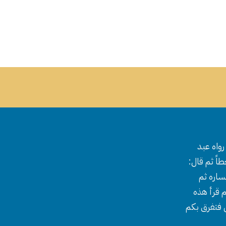
واه عبد
اً ثم قال:
ساره ثم
 قرأ هذه
ل فتفرق بكم