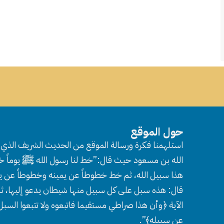
حول الموقع
استلهمنا فكرة ورسالة الموقع من الحديث الشريف الذي ر
الله بن مسعود حيث قال:”خط لنا رسول الله ﷺ يوماً خط
هذا سبيل الله، ثم خط خطوطاً عن يمينه وخطوطاً عن ي
قال: هذه سبل على كل سبيل منها شيطان يدعو إليها، ثم
الآية ﴿وأن هذا صراطي مستقيما فاتبعوه ولا تتبعوا السب
عن سبيله﴾”.