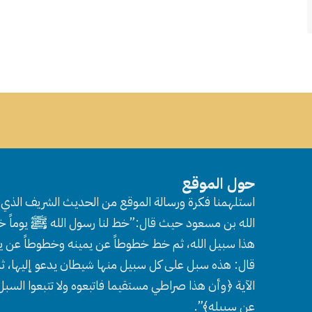
حول الموقع
استلهمنا فكرة ورسالة الموقع من الحديث الشريف الذي ر
الله بن مسعود حيث قال:”خط لنا رسول الله ﷺ يوماً خط
هذا سبيل الله، ثم خط خطوطاً عن يمينه وخطوطاً عن ي
قال: هذه سبل على كل سبيل منها شيطان يدعو إليها، ثم
الآية ﴿وأن هذا صراطي مستقيما فاتبعوه ولا تتبعوا السب
عن سبيله﴾”.