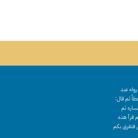
واه عبد
اً ثم قال:
ساره ثم
 قرأ هذه
ل فتفرق بكم