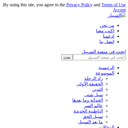
.
By using this site, you agree to the
Privacy Policy
and
Terms of Use
Accept
من نحن
اكتب معنا
ادعمنا
اتصل بنا
ابحث في منصة السـبيل
الرئيسية
الموسوعة
زاد الرحلة
الحقيقة الأولى
التدين
سبل شتى
الحداثة وما بعدها
عالم السر
الباطنية الجديدة
سبيل الحق
ما بعد السبيل
المقالات