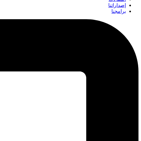
إصداراتنا
برامجنا