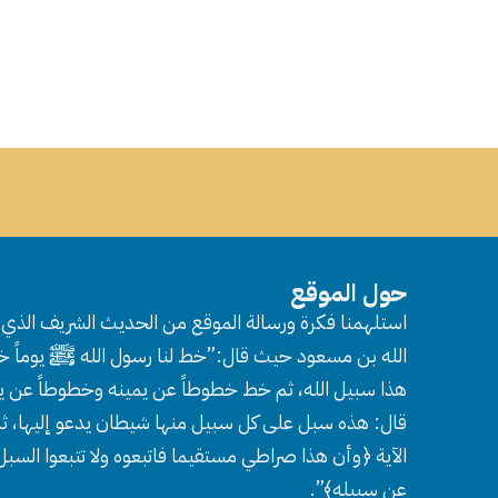
حول الموقع
استلهمنا فكرة ورسالة الموقع من الحديث الشريف الذي ر
الله بن مسعود حيث قال:”خط لنا رسول الله ﷺ يوماً خط
هذا سبيل الله، ثم خط خطوطاً عن يمينه وخطوطاً عن ي
قال: هذه سبل على كل سبيل منها شيطان يدعو إليها، ثم
الآية ﴿وأن هذا صراطي مستقيما فاتبعوه ولا تتبعوا السب
عن سبيله﴾”.