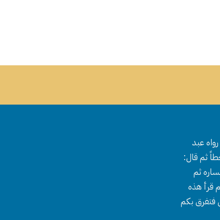
واه عبد
اً ثم قال:
ساره ثم
 قرأ هذه
ل فتفرق بكم