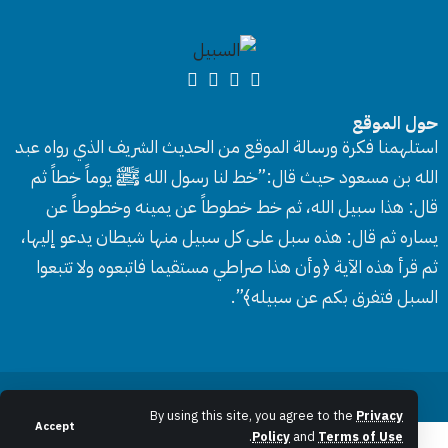
حول الموقع
استلهمنا فكرة ورسالة الموقع من الحديث الشريف الذي رواه عبد
الله بن مسعود حيث قال:”خط لنا رسول الله ﷺ يوماً خطاً ثم
قال: هذا سبيل الله، ثم خط خطوطاً عن يمينه وخطوطاً عن
يساره ثم قال: هذه سبل على كل سبيل منها شيطان يدعو إليها،
ثم قرأ هذه الآية ﴿وأن هذا صراطي مستقيما فاتبعوه ولا تتبعوا
السبل فتفرق بكم عن سبيله﴾”.
جميع الحقوق محفوظة © 2026 موقع السبيل
By using this site, you agree to the
Privacy
Accept
.
Policy
and
Terms of Use