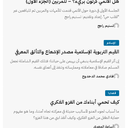
هل الأنمي كرتون بريء؟ – للمربين (الجزء الأول)
الجلسة الأولى في دورة حول الأنمي قدمت للأمهات والمربين ثم لليافعين عبر
"لقلب حي". إعداد وتقديم: تسنيم راجح
تسنيم راجح
الإسلام
القيم التربوية الإسلامية مصدر الإشعاع والتألق المعرفي
إن أثر القيم الإسلامية ينبغي أن يهيمن على حياتنا؛ فتلك القيم الشاملة تجعل
المسلم صادقا في معاملاته وممارساته وتنفذ إلى أعماق نفسه.
فادي محمد الدحدوح
قضايا
كيف تحمي أبناءك من الغزو الفكري
ما أسباب لجوء العدو لأساليب حديثة في معركته تجاه أمتنا، وما هو مفهوم
حماية الطفل من الغزو الفكري، وكيف أنقذ ابني من هذا الغزو؟
أسامة المصري