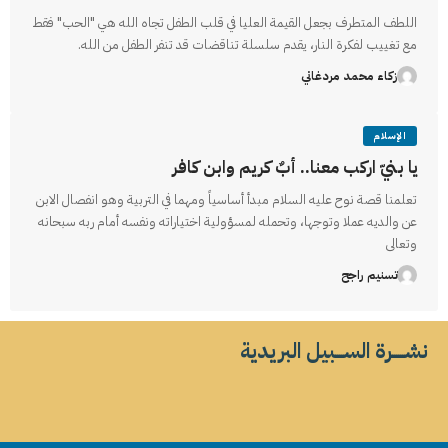
اللطف المتطرف بجعل القيمة العليا في قلب الطفل تجاه الله هي "الحب" فقط
مع تغييب لفكرة النار، يقدم سلسلة تناقضات قد تنفر الطفل من الله.
زكاء محمد مردغاني
الإسلام
يا بنيّ اركب معنا.. أبٌ كريم وابن كافر
تعلمنا قصة نوح عليه السلام مبدأ أساسياً ومهما في التربية وهو انفصال الابن
عن والديه عملا وتوجها، وتحمله لمسؤولية اختياراته ونفسه أمام ربه سبحانه
وتعالى
تسنيم راجح
نشــــــرة الســــبيل البريدية