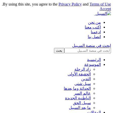
.
By using this site, you agree to the
Privacy Policy
and
Terms of Use
Accept
من نحن
اكتب معنا
ادعمنا
اتصل بنا
ابحث في منصة السـبيل
الرئيسية
الموسوعة
زاد الرحلة
الحقيقة الأولى
التدين
سبل شتى
الحداثة وما بعدها
عالم السر
الباطنية الجديدة
سبيل الحق
ما بعد السبيل
المقالات