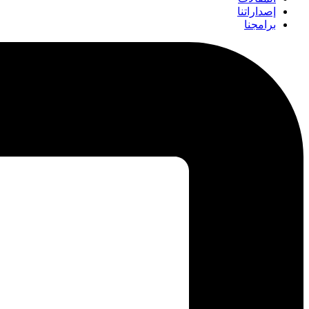
إصداراتنا
برامجنا