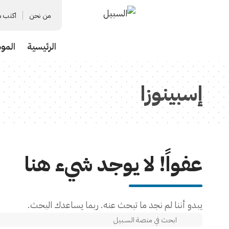
من نحن
اكتب م
الرئيسية
المو
إسبينوزا
عفواً! لا يوجد شيء هنا
يبدو أننا لم نجد ما تبحث عنه. ربما يساعدك البحث.