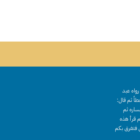
واه عبد
اً ثم قال:
ساره ثم
 قرأ هذه
ل فتفرق بكم