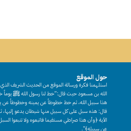
حول الموقع
استلهمنا فكرة ورسالة الموقع من الحديث الشريف الذي ر
الله بن مسعود حيث قال:”خط لنا رسول الله ﷺ يوماً خط
هذا سبيل الله، ثم خط خطوطاً عن يمينه وخطوطاً عن ي
قال: هذه سبل على كل سبيل منها شيطان يدعو إليها، ثم
الآية ﴿وأن هذا صراطي مستقيما فاتبعوه ولا تتبعوا السب
عن سبيله﴾”.