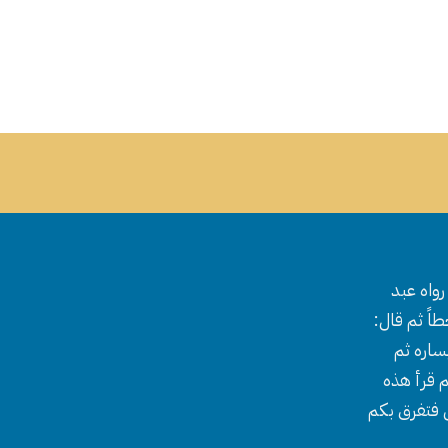
واه عبد
اً ثم قال:
ساره ثم
 قرأ هذه
ل فتفرق بكم