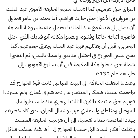
العراق حتى هزمهم، كما اشتبك معهم الخليفة الأموي عبد الملك
بن مروان في الأهواز حتى خارت قواهم. أما نجدة بن عامر فحاول
أن يصل إلى هدنة مع عبد الملك ليحصل منه على ولاية اليمامة
فاعتبره أتباعه خائنا وقتلوه، ونصبوا مكانه أبو فديك الذي احتل
البحرين، قبل أن يقاتلهم فيها عبد الملك ويفرق جموعهم. كما
نجح بعض الخوارج في احتلال مناطق واسعة باليمن، ثم انتشروا
شمالا حتى دخلوا مكة المكرمة قبل أن يسارع الأمويون إلى
طردهم عام 130هـ.
وعندما انتقلت الخلافة إلى البيت العباسي كانت قوة الخوارج قد
تراجعت نسبيا، فتمكن المنصور من دحرهم في عُمان. ولم يستردوا
قوتهم حتى منتصف القرن الثالث الهجري عندما سيطروا على
الموصل ومناطق واسعة في غرب وشمال العراق، حتى كاد خطرهم
يهدد العاصمة بغداد نفسها، إلى أن هزمهم الخليفة المعتمد.
وظلت أفكار التمرد التي حملها الخوارج إلى أفريقية تجتذب قبائل