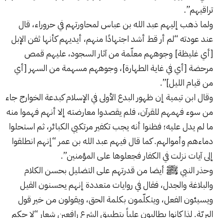
تراقيهم”.
ولما ذهب إليهم عبد الله بن عباس لمحاورتهم في حروراء، قال
عند عودته “لم أر قط أشد اجتهادًا منهم، أيديهم كأنها ثفن الإبل
[أي غليظة] وجوههم معلّمة من آثار السجود، عليهم قمص
مرحضة [أي في غاية الطهارة]، وجوههم مسهمة من السهر [أي
من قيام الليل]”.
وقال ابن تيمية إن ظهور البدع الأولى في الإسلام كبدعة الخوارج جاء
من سوء فهمهم للقرآن، فلم يقصدوا معارضته إلا أنهم فهموا منه
ما لم يدل عليه؛ فظنوا أنه يجب تكفير مرتكبي الكبائر، ثم استحلوا
دماءهم وأموالهم. كما قال فيهم عبد الله بن عمر “إنهم انطلقوا
إلى آيات ‏نزلت ‏في الكفار فجعلوها ‏على المؤمنين‎”.
وحذر النبي ﷺ أيضا من قدرتهم على التضليل بحسن الكلام
والبلاغة والجدل، فقال في روايات متعددة إنهم يحسنون القيل
ويسيئون الفعل، ويتكلّمون بكلمة الحق، ويقولون من خير قول
البريّة. لذا كانوا يطالبون علياً بتطبيق الشرع رافعين شعار “لا حكم