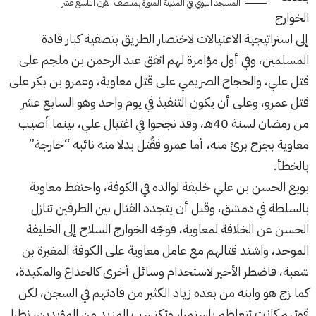
المسجد النبوي في المدينة المنورة بمنتصف القرن التاسع عشر
الخوارج
إلى استراتيجية الاغتيالات لاختصار الطريق بتصفية كبار قادة
المسلمين، وفي أول مؤامرة لهم اتفق عبد الرحمن بن ملجم على
قتل علي، والحجاج الصريمي على قتل معاوية، وعمرو بن بكر على
قتل عمرو، وعلى أن يكون التنفيذ في يوم واحد وهو السابع عشر
من رمضان لسنة 40هـ، وقد نجحوا في اغتيال علي، بينما أصيب
معاوية بجرح برئ منه، أما عمرو فقُتل بدلا منه نائبه “خارجة”
بالخطأ.
بويع الحسن بن علي خليفة لوالده في الكوفة، واحتفظ معاوية
بالسلطة في دمشق، وقبل أن يتجدد القتال بين الطرفين تنازل
الحسن عن الخلافة لمعاوية، فوجّه الخوارج السلاح إلى الخليفة
الموحد، واشتد قتالهم مع عامل معاوية على الكوفة المغيرة بن
شعبة، فاضطر الأخير لاستخدام وسائل أخرى كالخداع والمكيدة،
كما زج هو وابنه من بعده زياد الكثير من قادتهم في السجن، لكن
قوتهم كانت تتعاظم باستمرار وتكتسب المزيد من المؤيدين، نظرا