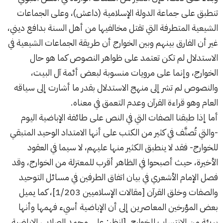
تنطبق على جماعة الدولة الإسلامية (داعش)، وعلى الجماعات
الشيعية المتطرفة التي تقتل مخالفيها من أهل السنة بدافع ديني،
غير أن الفارق بينهم وبين الخوارج أن طريقة الجماعات الشيعية في
الاستدلال لم تكن تعتمد على ظواهر النصوص كما هو حال
الخوارج، وإنما على مرويات منسوبة لبعض أئمة آل البيت،
والنصوص لم تشر إلى منهج الاستدلال بقدر ما أشارت إلى سياقه
العام وهو قراءة القرآن وعدم التعمق في معناه.
أما إذا طبقنا الصفات التي في النص على طائفة الإباضية اليوم
-والتي تُصنَّف في كثير من الكتب على أنها الامتداد الوحيد المتبقي
للخوارج- فقد لا ينطبق الكثير منها عليهم، لا سيما في العقود
الأخيرة، حيث أصبحوا في الظاهر أقرب للمعتزلة من الخوارج، وقد
فصل الإمام الأشعري في بيان اتفاق الطرفين في مسائل التوحيد
والصفات وخلق القرآن [مقالات الإسلاميين 1/203]، كما يميل
بعض المؤرخين المعاصرين إلى أن الإباضية أسيء فهمها وأنها
بريئة من الانتساب للخوارج. [انظر: علي محمد الصلابي، الإباضية