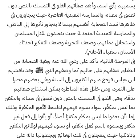
يسميهم بأي اسم، وأهم صفاتهم الغلو في التمسك بالنص دون
تعمق في معناه، والممارسة التعبدية القاصرة حيث يتجاوزون في
ظاهرها تعبد الصحابة أنفسهم بينما لا يتجاوز تأثيرها إلى الباطن،
والممارسة التعبدية المتعدية حيث يتعبدون بقتل المسلمين
واستحلال دمائهم، وضعف التجربة وضعف التفكير (حدثاء
الأسنان، سفهاء الأحلام).
في المرحلة الثانية، تأكد علي رضي الله عنه وبقية الصحابة من
انطباق صفاتهم على حالهم كما وصفهم النبي ﷺ، وقد ناقشهم
ابن عباس فرجع منهم الكثيرون إلى السنة وبقي بعضهم مصرا
على التمرد، ومن خلال هذه المناظرة يمكن استنتاج صفاتهم
بدقة، وهي الغلو في التمسك بالنص دون تعمق في معناه، والتكفير
بما ليس بمكفّر، سواء بسوء فهمهم لطبيعة الأمور المكفرة وذلك
إما بأن يعدوا ما ليس بمكفر مكفرًا أصلاً، أو يأتوا إلى فعل غير
مكفر ويسموه باسم فعل مكفر، أو بسوء فهمهم لوقائع التكفير
ودلائلها حيث يتعجلون في تلك الوقائع ويجعلونها دالة على