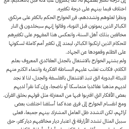
اختلاف فيما بينهم على درجة تكفيره.
ونظرا لغلوهم وتشددهم، قرر الخوارج الحكم بالكفر على مرتكبي
الكبائر الذين يموتون قبل التوبة، وقالوا إنهم سيخلدون في النار
مخالفين بذلك أهل السنة، وانعكس هذا المفهوم على تكفيرهم
للحكام الذين ارتكبوا الكبائر، ليمتد إلى تكفير أمم كاملة لسكوتها
على الظلم وقعودها عن الجهاد.
ولم يشتهر الخوارج بالاشتغال بالجدل العقائدي المعروف بعلم
الكلام، فكانت تغلب عليهم البساطة الفكرية وانتماء الكثير منهم
للبيئة البدوية التي تنبذ الاشتغال بالفلسفة والجدل، لذا لا نجد
لديهم مذهبا عقائديا متماسكا أو ناضجا، وإن كنا نقرأ لديهم
بعض الأفكار التي اقتربوا فيها من المعتزلة مثل قولهم بخلق القرآن.
ومع انقسام الخوارج إلى فرق عدة كما أسلفنا اختلفت بعض
آرائهم، لكن التشدد ظل العامل المشترك بينهم جميعا، فعلى
سبيل المثال تشدد الأزارقة في اعتبار ديار مخالفيهم ديار كفر، حتى