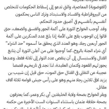
(الفوضوية) المعاصرة، والتي تدعو إلى إسقاط الحكومات للتخلص
من البيروقراطية والفساد والاستبداد وترك الناس يحكمون
أنفسهم بأنفسهم في أضيق حدود التحكم.
وقد أوجب الخوارج الثورة على أئمة الجور والفسق والضعف، حتى
قالوا إن الوجوب يقع على الأمة إذا بلغ عدد المنكرين على أئمة
الجور أربعين رجلا، وهو العدد الذي يحقق ما أسموه “حد الشراء”
أي شراء الجنة بالروح، كما أوجبوا على من أعلن الثورة أن يتابع
القتال والاستبسال إلى أن ينقص عدد الثوار إلى ثلاثة فقط، وعندها
يجوز لهم القعود وكتمان العقيدة، لذا نجد في تاريخهم قصصا
عجيبة عن التفاني في القتال حتى الموت، حتى قيل إن شبيب بن
يزيد لاقى ثلاثين رجلا منهم وهو على رأس جيش قوامه ثلاثة آلاف
مقاتل.
ويقر الخوارج بصحة ولاية الخليفتين أبي بكر وعمر، كما يعترفون
بصحة خلافة عثمان باستثناء السنوات الست الأخيرة من حكمه
إلى درجة تكفير بعضهم له، كما يكفرون علياً لأنه قبل بالتحكيم، مع