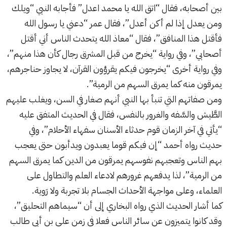
بين أصحابه، فقال “اتق الله يا محمد اعدل” فأجابه النبي “ويلك
ومن يعدل إذا لم أكن أعدل”، فقال عمر “دعني يا رسول الله
فأقتل هذا المنافق”، فقال “معاذ الله يتحدث الناس أني أقتل
أصحابي”، وفي رواية “يخرج من قبل المشرق رجال كأن هذا منهم”،
وفي رواية أخرى “يخرجون فيكم يقرؤون القرآن، لا يجاوز حناجرهم،
يمرقون منه كما يمرق السهم من الرمية”.
ومن صفاتهم التي تنبأ بها النبي أنهم صغار في السن، ويغلب عليهم
الطَّيش والسَّفه والغرور بالنفس، فقال في الحديث المتفق عليه
“يأتي في آخر الزمان قوم حدثاء الأسنان سفهاء الأحلام”، وفي
حديث رواه أحمد “إن فيكم قوما يعبدون ويدأبون حتى يعجب
بهم الناس وتعجبهم نفوسهم يمرقون من الدين كما يمرق السهم
من الرمية”، لذا يدفعهم غرورهم لادعاء العلم والتطاول على
العلماء، وعلى مواجهة الأحداث الجسام بلا تجربة ولا رَوية.
كما أشار الحديث الذي رواه البخاري إلى أن “سيماهم التحليق”،
وقد كانوا يتميزون عن سائر الناس فعلا في زمن علي بن أبي طالب