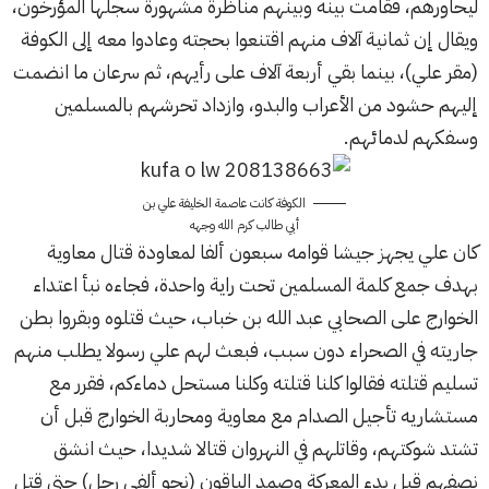
ليحاورهم، فقامت بينه وبينهم مناظرة مشهورة سجلها المؤرخون،
ويقال إن ثمانية آلاف منهم اقتنعوا بحجته وعادوا معه إلى الكوفة
(مقر علي)، بينما بقي أربعة آلاف على رأيهم، ثم سرعان ما انضمت
إليهم حشود من الأعراب والبدو، وازداد تحرشهم بالمسلمين
وسفكهم لدمائهم.
الكوفة كانت عاصمة الخليفة علي بن
أبي طالب كرم الله وجهه
كان علي يجهز جيشا قوامه سبعون ألفا لمعاودة قتال معاوية
بهدف جمع كلمة المسلمين تحت راية واحدة، فجاءه نبأ اعتداء
الخوارج على الصحابي عبد الله بن خباب، حيث قتلوه وبقروا بطن
جاريته في الصحراء دون سبب، فبعث لهم علي رسولا يطلب منهم
تسليم قتلته فقالوا كلنا قتلته وكلنا مستحل دماءكم، فقرر مع
مستشاريه تأجيل الصدام مع معاوية ومحاربة الخوارج قبل أن
تشتد شوكتهم، وقاتلهم في النهروان قتالا شديدا، حيث انشق
نصفهم قبل بدء المعركة وصمد الباقون (نحو ألفي رجل) حتى قتل