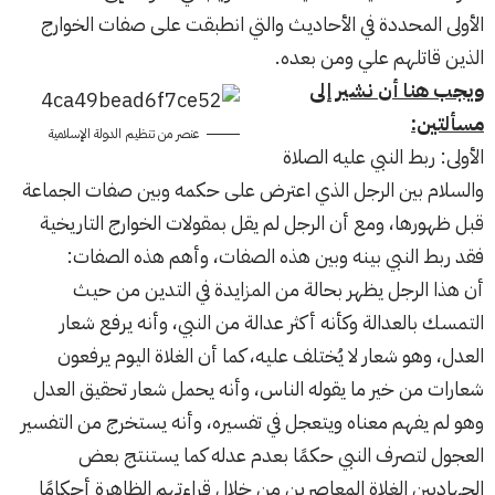
الأولى المحددة في الأحاديث والتي انطبقت على صفات الخوارج
الذين قاتلهم علي ومن بعده.
ويجب هنا أن نشير إلى
مسألتين:
عنصر من تنظيم الدولة الإسلامية
الأولى: ربط النبي عليه الصلاة
والسلام بين الرجل الذي اعترض على حكمه وبين صفات الجماعة
قبل ظهورها، ومع أن الرجل لم يقل بمقولات الخوارج التاريخية
فقد ربط النبي بينه وبين هذه الصفات، وأهم هذه الصفات:
أن هذا الرجل يظهر بحالة من المزايدة في التدين من حيث
التمسك بالعدالة وكأنه أكثر عدالة من النبي، وأنه يرفع شعار
العدل، وهو شعار لا يُختلف عليه، كما أن الغلاة اليوم يرفعون
شعارات من خير ما يقوله الناس، وأنه يحمل شعار تحقيق العدل
وهو لم يفهم معناه ويتعجل في تفسيره، وأنه يستخرج من التفسير
العجول لتصرف النبي حكمًا بعدم عدله كما يستنتج بعض
الجهاديين الغلاة المعاصرين من خلال قراءتهم الظاهرة أحكامًا