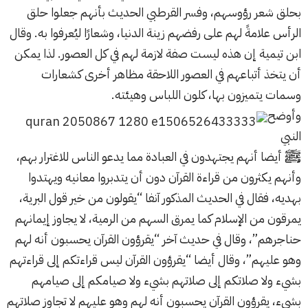
بحلق شعر رؤوسهم، وفسر القرطبي الحديث بأنهم جعلوا حلق
الرأس علامةً لهم على رفضهم زينة الدنيا، وشعارًا ليُعرفوا به. وقال
ابن تيمية إن هذه ليست صفة لازمة لهم في كل العصور. لذا يمكن
أن يتخذ أتباعهم في العصور اللاحقة مظاهر أخرى كشعارات
وسمات يتميزون بها، كلون اللباس وهيئته.
وأوضح
النبي
ﷺ أيضا أنهم يجتهدون في العبادة مما يدعو الناس للاغترار بهم،
وأنهم يكثرون من قراءة القرآن دون أن يتدبروا معانيه ويهتدوا
بهديه، فقال في الحديث المذكور آنفا “يقولون من خير قول البرية،‏
‏يمرقون ‏من الإسلام كما ‏‏يمرق ‏السهم من الرمية، لا يجاوز إيمانهم
حناجرهم”، وقال في حديث آخر “يقرؤون القرآن يحسبون أنه لهم
وهو عليهم”، وقال أيضا “يقرؤون القرآن ليس قراءتكم إلى قراءتهم
بشيء ولا صلاتكم إلى صلاتهم بشيء ولا صيامكم إلى صيامهم
بشيء، يقرؤون القرآن يحسبون أنه لهم وهو عليهم لا تجاوز صلاتهم