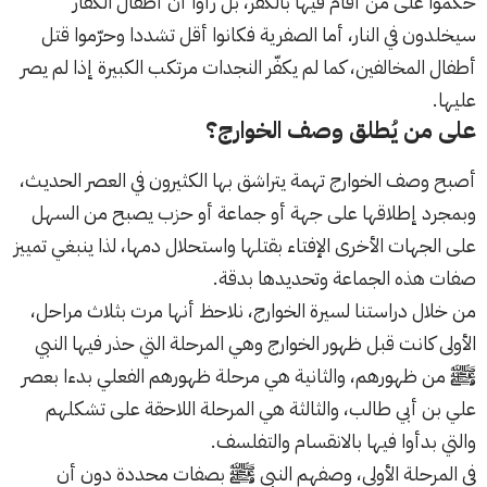
حكموا على من أقام فيها بالكفر، بل رأوا أن أطفال الكفار
سيخلدون في النار، أما الصفرية فكانوا أقل تشددا وحرّموا قتل
أطفال المخالفين، كما لم يكفّر النجدات مرتكب الكبيرة إذا لم يصر
عليها.
على من يُطلق وصف الخوارج؟
أصبح وصف الخوارج تهمة يتراشق بها الكثيرون في العصر الحديث،
وبمجرد إطلاقها على جهة أو جماعة أو حزب يصبح من السهل
على الجهات الأخرى الإفتاء بقتلها واستحلال دمها، لذا ينبغي تمييز
صفات هذه الجماعة وتحديدها بدقة.
من خلال دراستنا لسيرة الخوارج، نلاحظ أنها مرت بثلاث مراحل،
الأولى كانت قبل ظهور الخوارج وهي المرحلة التي حذر فيها النبي
ﷺ من ظهورهم، والثانية هي مرحلة ظهورهم الفعلي بدءا بعصر
علي بن أبي طالب، والثالثة هي المرحلة اللاحقة على تشكلهم
والتي بدأوا فيها بالانقسام والتفلسف.
في المرحلة الأولى، وصفهم النبي ﷺ بصفات محددة دون أن