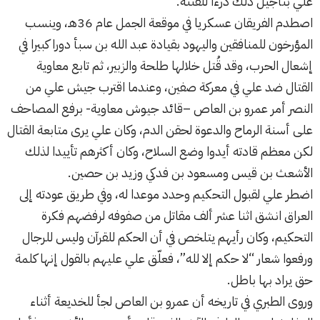
علي بتأجيل ذلك درءاً للفتنة.
اصطدم الفريقان عسكريا في موقعة الجمل عام 36هـ، وينسب
المؤرخون للمنافقين واليهود بقيادة عبد الله بن سبأ دورا كبيرا في
إشعال الحرب، وقد قُتل خلالها طلحة والزبير، ثم تابع معاوية
القتال ضد علي في معركة صفين، وعندما اقترب جيش علي من
النصر أمر عمرو بن العاص –قائد جيوش معاوية- برفع المصاحف
على أسنة الرماح والدعوة لحقن الدم، وكان علي يرى متابعة القتال
لكن معظم قادته أيدوا وضع السلاح، وكان أكثرهم تأييدا لذلك
الأشعث بن قيس ومسعود بن فدكي وزيد بن حصين.
اضطر علي لقبول التحكيم وحدد موعدا له، وفي طريق عودته إلى
العراق انشق اثنا عشر ألف مقاتل من صفوفه لرفضهم فكرة
التحكيم، وكان رأيهم يتلخص في أن الحكم للقرآن وليس للرجال
ورفعوا شعار “لا حكم إلا لله”، فعلّق علي عليهم بالقول إنها كلمة
حق يراد بها باطل.
وروى الطبري في تاريخه أن عمرو بن العاص لجأ للخديعة أثناء