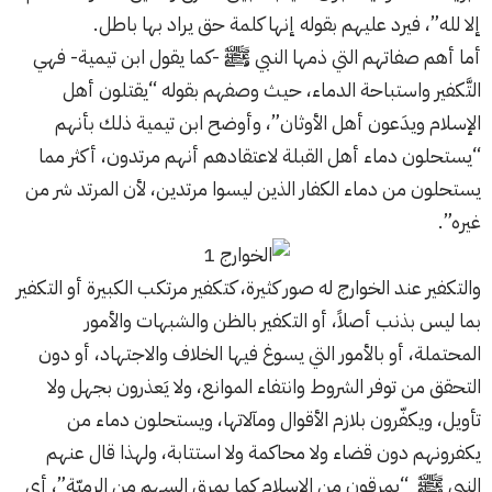
إلا لله”، فيرد عليهم بقوله إنها كلمة حق يراد بها باطل.
أما أهم صفاتهم التي ذمها النبي ﷺ -كما يقول ابن تيمية- فهي
التَّكفير واستباحة الدماء، حيث وصفهم بقوله “يقتلون أهل
الإسلام ويدَعون أهل الأوثان”، وأوضح ابن تيمية ذلك بأنهم
“يستحلون دماء أهل القبلة لاعتقادهم أنهم مرتدون، أكثر مما
يستحلون من دماء الكفار الذين ليسوا مرتدين، لأن المرتد شر من
غيره”.
والتكفير عند الخوارج له صور كثيرة، كتكفير مرتكب الكبيرة أو التكفير
بما ليس بذنب أصلاً، أو التكفير بالظن والشبهات والأمور
المحتملة، أو بالأمور التي يسوغ فيها الخلاف والاجتهاد، أو دون
التحقق من توفر الشروط وانتفاء الموانع، ولا يَعذرون بجهل ولا
تأويل، ويكفّرون بلازم الأقوال ومآلاتها، ويستحلون دماء من
يكفرونهم دون قضاء ولا محاكمة ولا استتابة، ولهذا قال عنهم
النبي ﷺ “يمرقون من الإسلام كما يمرق السهم من الرميّة”، أي