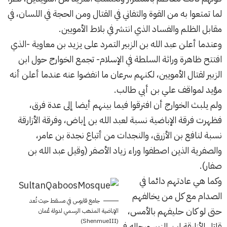
لما تمتعوا به من القوة والتفاني في القتال ومن الحجة في اللسان، في
مقابل الظلم والفساد الذي انتشر في بلاط الأمويين.
وعندما أعلن عبد الله بن الزبير التمرد على يزيد بن معاوية -الذي
افتتح ظاهرة وراثة السلطة في الإسلام- تجمع الخوارج حول ابن
الزبير لقتال الأمويين، لكنهم سرعان ما انفضوا عنه عندما أعلن أنه
مؤيد لمواقف علي بن أبي طالب.
ولم يلبث الخوارج أن افترقوا فيما بينهم أيضا إلى عدة فرق،
فظهرت فرقة الإباضية نسبة لعبد الله بن إباض، وفرقة الأزارقة
نسبة لنافع بن الأزرق، والنجدات من أتباع نجدة بن عامر،
والصفرية الذين اصطفوا وراء زياد الأصفر (وقيل عبد الله بن
صفار).
وكما هي عادتهم دائما في
الصدام مع كل من يخالفهم
جامع قابوس في مسقط حيث تُعد
حتى لو كان حليفهم بالأمس،
الإباضية المذهب الرسمي لدولة عُمان
(ShenmueIII)
قاتل الأزارقة ابن الزبير ورجاله في