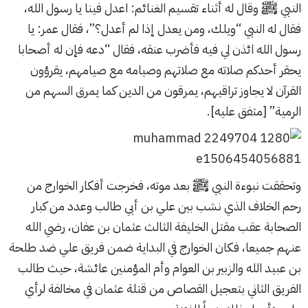
النبي ﷺ وقال له أثناء تقسيم الغنائم: اعدل فينا يا رسول الله،
فقال له النبي “ويلك، ومن يعدل إذا لم أعدل؟”، فقال عمر: يا
رسول الله ائذن لي فيه فأضرب عنقه، فقال “دعه فإن له أصحابا
يحقر أحدكم صلاته مع صلاتهم وصيامه مع صيامهم، يقرؤون
القرآن لا يجاوز تراقيهم، يمرقون من الدين كما يمرق السهم من
الرمية” [متفق عليه].
وتحققت نبوءة النبي ﷺ بعد موته، فخرجت أفكار الخوارج من
رحم الخلاف الذي نشب بين علي بن أبي طالب وعدد من كبار
الصحابة عقب مقتل الخليفة الثالث عثمان بن عفان، رضي الله
عنهم جميعا، فكان الخوارج في البداية ضمن فريق علي ضد طلحة
بن عبيد الله والزبير بن العوام وأم المؤمنين عائشة، حيث طالب
الفريق الثاني بتعجيل القصاص من قتلة عثمان في مخالفة لرأي