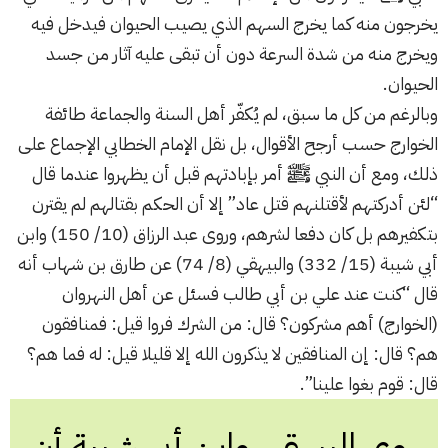
يخرجون منه كما يخرج السهم الذي يصيب الحيوان فيدخل فيه
ويخرج منه من شدة السرعة دون أن تبقى عليه آثار من جسد
الحيوان.
وبالرغم من كل ما سبق، لم يُكفّر أهل السنة والجماعة طائفة
الخوارج حسب أرجح الأقوال، بل نقل الإمام الخطابي الإجماع على
ذلك، ومع أن النبي ﷺ أمر بإبادتهم قبل أن يظهروا عندما قال
“لئن أدركتهم لأقتلنهم قتل عاد” إلا أن الحكم بقتالهم لم يقترن
بتكفيرهم بل كان دفعا لشرهم، وروى عبد الرزاق (10/ 150) وابن
أبي شيبة (15/ 332) والبيهقي (8/ 74) عن طارق بن شهاب أنه
قال “كنت عند علي بن أبي طالب فسئل عن أهل النهروان
(الخوارج) أهم مشركون؟ قال: من الشرك فروا قيل: فمنافقون
هم؟ قال: إن المنافقين لا يذكرون الله إلا قليلا قيل: له فما هم؟
قال: قوم بغوا علينا”.
روى البيهقي وابن أبي شيبة أن