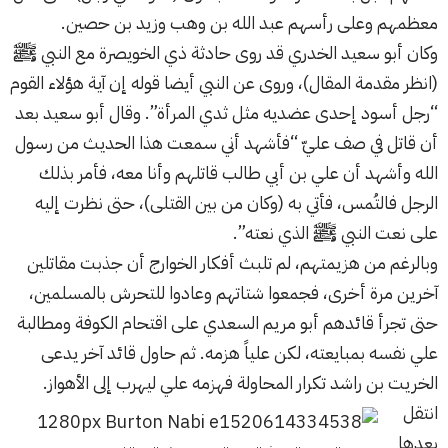
معظمهم وعلى رأسهم عبد الله بن وهب وزيد بن حصين.
وكان أبو سعيد الخدري قد روى حادثة ذي الخويصرة مع النبي ﷺ
(انظر مقدمة المقال)، وروى عن النبي أيضا قوله إن آية هؤلاء القوم
“رجل أسود إحدى عضديه مثل ثدي المرأة”. وقال أبو سعيد بعد
أن قاتل في صف عليّ “فأشهد أني سمعت هذا الحديث من رسول
الله وأشهد أن علي بن أبي طالب قاتلهم وأنا معه، فأمر بذلك
الرجل فالتُمس، فأتي به (وكان من بين القتلى)، حتى نظرت إليه
على نعت النبي ﷺ الذي نعته”.
وبالرغم من هزيمتهم، لم تلبث أفكار الخوارج أن جذبت مقاتلين
آخرين مرة أخرى، فجمعوا شتاتهم وعادوا للتحرش بالمسلمين،
حتى تجرأ قائدهم أبو مريم السعدي على اقتحام الكوفة ومطالبة
علي نفسه بمبايعته، لكن علياً هزمه. ثم حاول قائد آخر يدعى
الخريت بن راشد تكرار المحاولة فهزمه علي ليهرب إلى الأهواز.
انتقل
بعدها