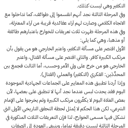
التكفير وهي ليست كذلك.
وفي المرحلة الثالثة نجد أنهم انقسموا إلى طوائف، كما تداخلوا مع
الاتجاه الكلامي وصارت لهم آراء عقائدية قريبة من آراء المعتزلة،
وفي هذه المرحلة ظهرت ثلاث تعريفات للخوارج باعتبارهم طائفة
أو مذهبا، وهي كما يلي:
الأول اقتصر على مسألة التكفير، واعتبر الخارجي هو من يقول بأن
مرتكب الكبيرة كافر. والثاني اقتصر على مسألة القتال، واعتبر
الخارجي هو من خرج على ولي الأمر وحسب، أما الثالث فجمع بين
المحدِّدَين: الفكري (التكفير) والعملي (القتال).
وإذا أردنا تطبيق هذه المعايير على الجماعات الجهادية الموجودة
اليوم فقد يحدث لبس عندما نجد أنها لا تنطبق على بعضها، لأن
بعض الغلاة اليوم لا يكفّرون مرتكب الكبيرة ولم يخرجوا على الإمام
الشرعي، لكن هذا الحكم لا يُمثل لحظة التحقق التاريخي الأولى التي
تشكل فيها مسمى الخوارج، لذا فإن التعريفات الثلاث المذكورة في
المرحلة الثالثة ليست دقيقة تماما، وينبغي العودة إلى الصفات