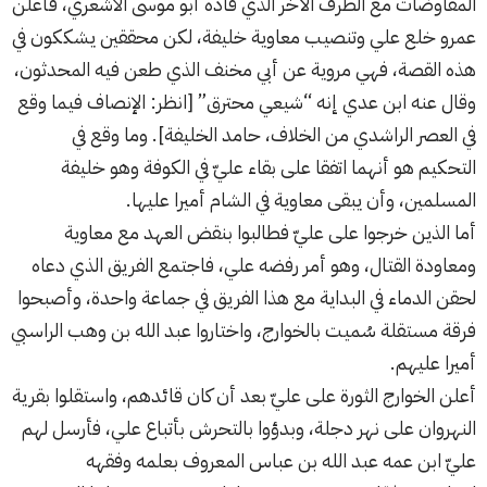
المفاوضات مع الطرف الآخر الذي قاده أبو موسى الأشعري، فأعلن
عمرو خلع علي وتنصيب معاوية خليفة، لكن محققين يشككون في
هذه القصة، فهي مروية عن أبي مخنف الذي طعن فيه المحدثون،
وقال عنه ابن عدي إنه “شيعي محترق” [انظر: الإنصاف فيما وقع
في العصر الراشدي من الخلاف،
حامد الخليفة]. وما وقع في
التحكيم
هو أنهما اتفقا على بقاء
عليّ
في الكوفة وهو خليفة
المسلمين، وأن يبقى
معاوية
في الشام أميرا عليها.
أما الذين خرجوا على عليّ فطالبوا بنقض العهد مع معاوية
ومعاودة القتال، وهو أمر رفضه علي، فاجتمع الفريق الذي دعاه
لحقن الدماء في البداية مع هذا الفريق في جماعة واحدة، وأصبحوا
فرقة مستقلة سُميت بالخوارج، واختاروا عبد الله بن وهب الراسبي
أميرا عليهم.
أعلن الخوارج الثورة على عليّ بعد أن كان قائدهم، واستقلوا بقرية
النهروان على نهر دجلة، وبدؤوا بالتحرش بأتباع علي، فأرسل لهم
عليّ ابن عمه عبد الله بن عباس المعروف بعلمه وفقهه