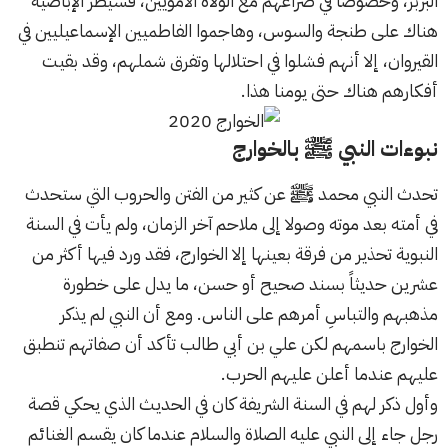
البربر، وخصوصا في صراعهم مع الولاة الأمويين، فسيطر الإباضية
هناك على طنجة والسوس، وهاجموا الفاطميين الإسماعيليين في
القيروان، إلا أنهم فشلوا في احتلالها وتفرق شملهم، وقد بقيت
أفكارهم هناك حتى يومنا هذا.
نبوءات النبي ﷺ بالخوارج
تحدث النبي محمد ﷺ عن كثير من الفتن والحروب التي ستحدث
في أمته بعد موته وصولا إلى ملاحم آخر الزمان، ولم يأت في السنة
النبوية تحذير من فرقة بعينها إلا الخوارج، فقد ورد فيها أكثر من
عشرين حديثاً بسند صحيح أو حسن، ما يدل على خطورة
مذهبهم والتباسِ أمرهم على الناس. ومع أن النبي لم يذكر
الخوارج باسمهم لكن علي بن أبي طالب تأكد أن صفاتهم تنطبق
عليهم عندما أعلن عليهم الحرب.
وأول ذكر لهم في السنة الشريفة كان في الحديث الذي يحكي قصة
رجل جاء إلى النبي عليه الصلاة والسلام عندما كان يقسم الغنائم