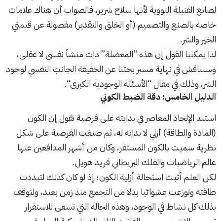
لصانع القنبلة النووية لأنها سلاح شرير، فالصواب أن هناك علامات
خاصة بالصنع والتصميم (أو الخلق والتقدير) مفصولة عن قيمتي
الخير والشر.
لذا يمكننا القول إن هذه “المعضلة” ذات منشأ نفسي لا عقلي،
وسنناقش في نهاية مسير بحثنا عن الحقيقة الجانبَ النفسي لوجود
الشر، وذلك في مقال “
الأسئلة الوجودية الكبرى
“.
الدليل الخامس: دقة الضبط الكوني
استند الإلحاد المعاصر في بدايته على فرضية تقول إن الكون
(المادة والطاقة) أزلي لا بداية له، ثم صيغت الفرضية على شكل
نظرية سميت بالكون المستقر، وكان من أشهر المدافعين عنها
عالم الرياضيات والفلك البريطاني فريد هويل.
لكن العلم أثبت استحالة أزلية الكون؛ إذ لو كان كذلك لتبددت
طاقته وتوزعت عشوائيا بدلا من التجمع منذ زمن بعيد، ولتوقف
بذلك كل نشاط في الوجود، وهذه الحالة التي تسعى للاستقرار