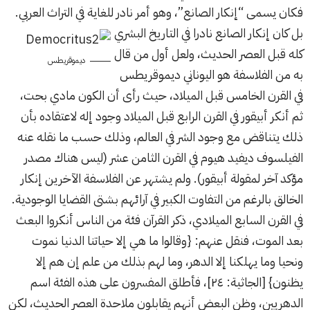
فكان يسمى “إنكار الصانع”، وهو أمر نادر للغاية في التراث العربي.
بل كان إنكار الصانع نادرا في التاريخ البشري
كله قبل العصر الحديث، ولعل أول من قال
ديموقريطس
به من الفلاسفة هو اليوناني ديموقريطس
في القرن الخامس قبل الميلاد، حيث رأى أن الكون مادي بحت،
ثم أنكر أبيقور في القرن الرابع قبل الميلاد وجود إله لاعتقاده بأن
ذلك يتناقض مع وجود الشر في العالم، وذلك حسب ما نقله عنه
الفيلسوف ديفيد هيوم في القرن الثامن عشر (ليس هناك مصدر
مؤكد آخر لمقولة أبيقور). ولم يشتهر عن الفلاسفة الآخرين إنكار
الخالق بالرغم من التفاوت الكبير في آرائهم بشتى القضايا الوجودية.
في القرن السابع الميلادي، ذكر القرآن فئة من الناس أنكروا البعث
بعد الموت، فنقل عنهم: {وقالوا ما هي إلا حياتنا الدنيا نموت
ونحيا وما يهلكنا إلا الدهر، وما لهم بذلك من علم إن هم إلا
يظنون} [الجاثية: ٢٤]، فأطلق المفسرون على هذه الفئة اسم
الدهريين، وظن البعض أنهم يقابلون ملاحدة العصر الحديث، لكن