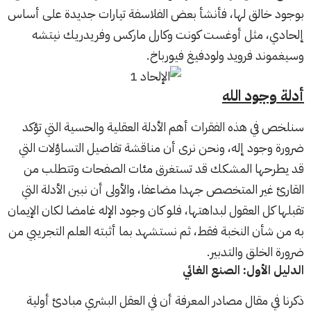
بوجود خالق لها، فأنشأ بعض الفلاسفة تيارات جديدة على أساس
إلحادي، مثل أوغست كونت وكارل ماركس وفريدريك نيتشه
وسيغموند فرويد ولودفيغ فيورباخ.
أدلة وجود الله
سنلخص في هذه الفقرات أهم الأدلة العقلية والحسية التي تؤكد
ضرورة وجود إله، ونحن نرى أن مناقشة تفاصيل التساؤلات التي
قد يطرحها المشكك قد تستغرق مئات الصفحات وتتطلب من
القارئ غير المتخصص جهدا مضاعفا، والأولى أن نبين الأدلة التي
تقبلها كل العقول لبداهتها، فلو كان وجود الإله غامضا لكان الإيمان
به من شأن النخبة فقط، ثم نستشهد بما أثبته العلم التجريبي من
ضرورة الخلق والتدبير.
الدليل الأول: الصنع الغائي
ذكرنا في مقال
مصادر المعرفة
أن في العقل البشري مبادئ أولية