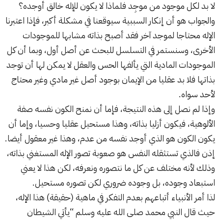
لا بد لكل موجود من موجِد فلماذا لا يكون للإله خالق أوجده؟
والجواب هو أن إنكار السببية سيوقعنا في مشكلة أكبر، فإذا اعتبرنا
الإله محتاجا لموجد آخر فقد أصبح بذاته مشابها للموجودات
الأخرى، وسنستمر في التسلسل للبحث عن أصل أول، وبما أن كل
الموجودات المادية التي يألفها الحس والعقل لا يمكن لها أن توجد
بذاتها فلا بد عقليا من الإيمان بوجود أصل غير مادي وغير محتاج
لأحد سواه.
وإذا لم نصل إلى هذه النتيجة، فإما أن نمنح الكون نفسه صفة
الألوهية، فيكون أزليا بذاته، وهذا مستحيل عقليا وحسيا، وإما أن
يكون الكون هو الذي أوجد نفسه من عدم، وهذا غير معقول أيضا.
إذن فالذي تستثقله النفس هو صعوبة تصور الإله المستغني بذاته،
وذلك لأنه مختلف عن كل ما نتصوره ونعرفه، لكن هذا لا يعني
استبعاد وجوده، بل وجوده ضروري لكن تصوره مستحيل.
لذا أمر الأنبياء أتباعهم بعدم التفكر في ماهية (حقيقة) هذا الإله،
حيث قال النبي محمد صلى الله عليه وسلم “يأتي الشيطان