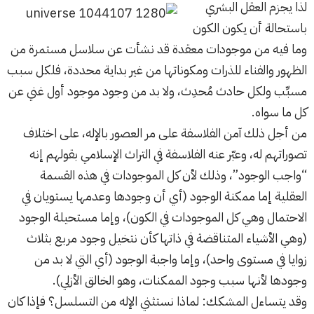
لذا يجزم العقل البشري
باستحالة أن يكون الكون
وما فيه من موجودات معقدة قد نشأت عن سلاسل مستمرة من
الظهور والفناء للذرات ومكوناتها من غير بداية محددة، فلكل سبب
مسبِّب ولكل حادث مُحدِث، ولا بد من وجود موجود أول غني عن
كل ما سواه.
من أجل ذلك آمن الفلاسفة على مر العصور بالإله، على اختلاف
تصوراتهم له، وعبّر عنه الفلاسفة في التراث الإسلامي بقولهم إنه
“واجب الوجود”، وذلك لأن كل الموجودات في هذه القسمة
العقلية إما ممكنة الوجود (أي أن وجودها وعدمها يستويان في
الاحتمال وهي كل الموجودات في الكون)، وإما مستحيلة الوجود
(وهي الأشياء المتناقضة في ذاتها كأن نتخيل وجود مربع بثلاث
زوايا في مستوى واحد)، وإما واجبة الوجود (أي التي لا بد من
وجودها لأنها سبب وجود الممكنات، وهو الخالق الأزلي).
وقد يتساءل المشكك: لماذا نستثني الإله من التسلسل؟ فإذا كان