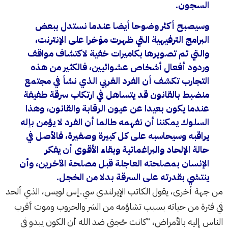
السجون.
وسيصبح أكثر وضوحا أيضا عندما نستدل ببعض
البرامج الترفيهية التي ظهرت مؤخرا على الإنترنت،
والتي تم تصويرها بكاميرات خفية لاكتشاف مواقف
وردود أفعال أشخاص عشوائيين، فالكثير من هذه
التجارب تكشف أن الفرد الغربي الذي نشأ في مجتمع
منضبط بالقانون قد يتساهل في ارتكاب سرقة طفيفة
عندما يكون بعيدا عن عيون الرقابة والقانون، وهذا
السلوك يمكننا أن نفهمه طالما أن الفرد لا يؤمن بإله
يراقبه وسيحاسبه على كل كبيرة وصغيرة، فالأصل في
حالة الإلحاد والبراغماتية وبقاء الأقوى أن يفكر
الإنسان بمصلحته العاجلة قبل مصلحة الآخرين، وأن
ينتشي بقدرته على السرقة بدلا من الخجل.
من جهة أخرى، يقول الكاتب الإيرلندي سي.إس لويس، الذي ألحد
في فترة من حياته بسبب تشاؤمه من الشر والحروب وموت أقرب
الناس إليه بالأمراض، “كانت حُجتي ضد الله أن الكون يبدو في