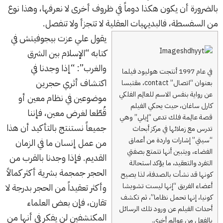
بالضرورة أن يكون هكذا دوماً في ظروف أخرى لا نعرفها، وهذا نوع
من السفسطة، فالبديهيات العقلية لا تتجزأ ولا تنفصل.
يقول علي عزت بيجوفيتش في
كتابه “الإسلام بين الشرق
والغرب”: “إذا وجدنا في
في عام 1997 أنتجت هوليود فيلما
اكتشاف أثري حجرين
بعنوان “اتصال” contact، مقتبسا
عن رواية بنفس الاسم للعالِم الفلكي
موضوعين في نظام معين أو
كارل ساغان، حيث يحكي الفيلم
قُطّعا لغرض معين، فإننا
قصة عالِمة فلك تدعى “إيلي” وهي
جميعاً نستنتج بالتأكيد أن هذا
تدرس مع زملائها في مركز أبحاث
“سيتي” إشارات واردة من أعماق
من عمل إنسان ما في الزمان
الفضاء، ويتبين أنها تتمتع بصفتي
القديم. فإذا وجدنا بالقرب من
التفرد والتعقيد، ما يؤكد استحالة
الحجر جمجمة بشرية أكثر كمالاً
كونها قد نشأت بالصدفة، لذا يصيح
أعضاء الفريق “إنها ليست تشويشا
وأكثر تعقيداً من الحجر بدرجة لا
كونيا، إنها تحمل نظاما”، ثم تكشف
تقارن، فإن بعض العلماء
أحداث الفيلم عن ورود تلك الرسائل
المكتشفين لن يفكر في أنها من
بالفعل من عوالم أخرى.