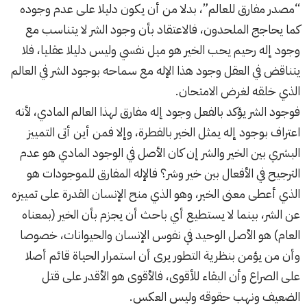
“مصدر مفارق للعالم”، بدلا من أن يكون دليلا على عدم وجوده
كما يحاجج الملحدون، فالاعتقاد بأن وجود الشر لا يتناسب مع
وجود إله رحيم يحب الخير هو ميل نفسي وليس دليلا عقليا، فلا
يتناقض في العقل وجود هذا الإله مع سماحه بوجود الشر في العالم
الذي خلقه لغرض الامتحان.
فوجود الشر يؤكد بالفعل وجود إله مفارق لهذا العالم المادي، لأنه
اعتراف بوجود إله يمثل الخير بالفطرة، وإلا فمن أين أتى التمييز
البشري بين الخير والشر إن كان الأصل في الوجود المادي هو عدم
الترجيح في الأفعال بين خير وشر؟ فالإله المفارق للموجودات هو
الذي أعطى معنى الخير، وهو الذي منح الإنسان القدرة على تمييزه
عن الشر، بينما لا يستطيع أي باحث أن يجزم بأن الخير (بمعناه
العام) هو الأصل الوحيد في نفوس الإنسان والحيوانات، خصوصا
وأن من يؤمن بنظرية التطور يرى أن استمرار الحياة قائم أصلا
على الصراع وأن البقاء للأقوى، فالأقوى هو الأقدر على قتل
الضعيف ونهب حقوقه وليس العكس.