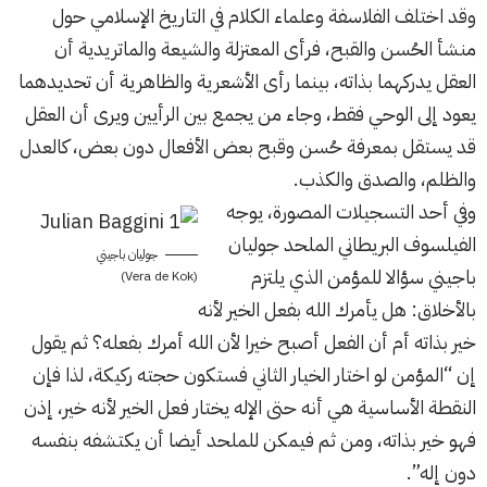
وقد اختلف الفلاسفة وعلماء الكلام في التاريخ الإسلامي حول
منشأ الحُسن والقبح، فرأى المعتزلة والشيعة والماتريدية أن
العقل يدركهما بذاته، بينما رأى الأشعرية والظاهرية أن تحديدهما
يعود إلى الوحي فقط، وجاء من يجمع بين الرأيين ويرى أن العقل
قد يستقل بمعرفة حُسن وقبح بعض الأفعال دون بعض، كالعدل
والظلم، والصدق والكذب.
وفي
أحد التسجيلات المصورة
، يوجه
الفيلسوف البريطاني الملحد جوليان
جوليان باجيني
باجيني سؤالا للمؤمن الذي يلتزم
(Vera de Kok)
بالأخلاق: هل يأمرك الله بفعل الخير لأنه
خير بذاته أم أن الفعل أصبح خيرا لأن الله أمرك بفعله؟ ثم يقول
إن “المؤمن لو اختار الخيار الثاني فستكون حجته ركيكة، لذا فإن
النقطة الأساسية هي أنه حتى الإله يختار فعل الخير لأنه خير، إذن
فهو خير بذاته، ومن ثم فيمكن للملحد أيضا أن يكتشفه بنفسه
دون إله”.