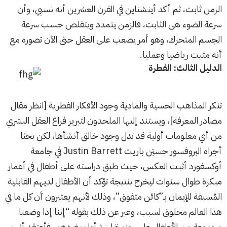
الزمن ثابت، ثم أكد أينشتاين في القرن العشرين أنه نسبي، وأن
سرعة الضوء هي الثابت، فالزمن يتمدد ويتقلص حسب سرعة
الجسم المتحرك، وهو أمر يصعب على العقل حتى الآن تصوره مع
أنه مثبت رياضيا وعمليا.
الدليل الثالث: الفطرة
تنكر المذاهب الحسية والمادية وجود الأفكار الفطرية [انظر مقال
مصادر المعرفة
]، ويستند إليها الملحدون لتبرير فراغ العقل البشري
من أي معلومات أولية قد تدل وجود خالق أنشأها، لكن بحثا
أجراه البروفسور جستِن باريت Justin Barrett في جامعة
أوكسفورد أثبت العكس، حيث طبق دراسته على أطفال في أعمار
مبكرة طوال سنوات ليخرج بنتيجة تؤكد أن الأطفال لديهم القابلية
المُسبقة للإيمان بـ”كائن متفوق”، وذلك لأنهم يعتبرون أن كل ما في
هذا العالم مخلوق لسبب، وعبر عن ذلك بقوله “إننا إذا وضعنا
مجموعة من الأطفال على جزيرة لينشأوا بمفردهم، فأعتقد أنهم