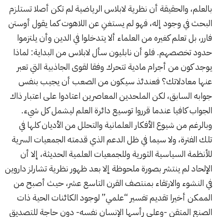
بالعلم، والحقيقة أن نظرية لابلاس الرياضية لم تكن أصلا تستلزم
البحث في وجود إله، فهو لم يستغنِ عن اللاهوت كما يقول أوستن
فارر، بل تعلم كغيره من العلماء ألا يتدخلوا في الدين وأن يلتزموا
حدود تخصصهم. فلو أن نابليون سأل لابلاس من البداية: لماذا
يوجد كون من أجرام مادية تتحرك وفقا لقوى الجاذبية التي تعبر
عنها معادلاتك؟ فعندئذ سيكون من الصعب أن يجيب بنفس
جوابه السابق، لكن الملحدين المعاصرين اعتادوا على اعتبار ذاك
الجواب كافيا عندما قرروا توسيع دائرة العلم ليشمل كل شيء.
وبالرغم من شيوع الأفكار العلمانية والتحلل من الأديان كلها في
تلك الفترة، ولا سيما في ظل الدعم الذي قدمته الجمعيات السرية
للأنظمة السياسية الثورية وللجمعيات العلمية الحديثة، إلا أن
الإلحاد لم ينتشر بصورة ملحوظة إلا بعد ظهور نظرية تشارلز داروين
في النشوء والارتقاء بمنتصف القرن التاسع عشر، حيث أصبح من
الممكن أخيرا تقديم تفسير “علمي” لوجود الكائنات الحية ذات
الصنع المتقن -وعلى رأسها الإنسان نفسه- دون حاجة للتصديق