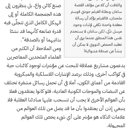
صنع كائن واع، بل ينظرون إلى
واللافت أن كلا من مؤلف القصة
ساغان وبطلة الفيلم جودي فوستر
هذه الجمجمة الكاملة أو إلى
ملحدان، فالفيلم يؤكد أن رسالة
الهيكل الكامل الذي تتجلّى فيه
معقدة واحدة تكفي لإثبات وجود
قدرة صانعه كأنهما قد نشئا
مرسل ذكي، لكن ساغان لا يستخدم
نفس هذا المنطق عندما يرى أن
بذاتيهما أو بالصدفة”.
تعقيد الحمض النووي لا يمكن أن
ومن الملاحظ أن الكثير من
ينشأ عن صدفة عشوائية!
العلماء الملحدين المعاصرين
يدعمون مشاريع عملاقة للبحث عن مؤشرات لوجود كائنات حية
في كواكب أخرى، وذلك برصد الإشارات اللاسلكية والميكروية
القادمة من أعماق الكون، أملا في أن تحمل رسائل مشفرة تختلف
عن النبضات والموجات الكونية العادية، فلو كانوا يعتقدون فعلا
بأن العوالم الأخرى لا يجب أن تنسحب عليها مبادئنا العقلية فلا
ينبغي إذن أن يعتقدوا بأن ما قد يصل من تلك العوالم من
علامات الذكاء هو مؤشر على أي شيء يخص تلك العوالم
المجهولة.