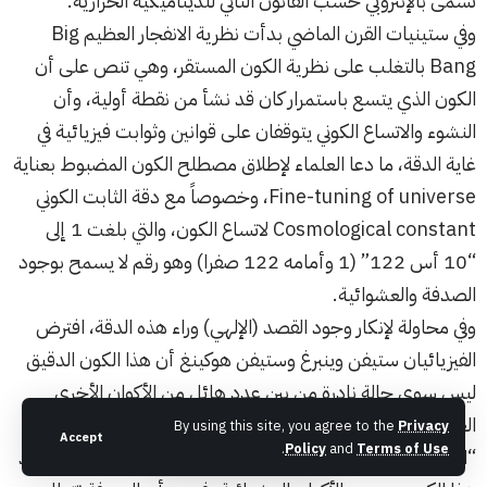
تسمى بالإنتروبي حسب القانون الثاني للديناميكية الحرارية.
وفي ستينيات القرن الماضي بدأت نظرية الانفجار العظيم Big
Bang بالتغلب على نظرية الكون المستقر، وهي تنص على أن
الكون الذي يتسع باستمرار كان قد نشأ من نقطة أولية، وأن
النشوء والاتساع الكوني يتوقفان على قوانين وثوابت فيزيائية في
غاية الدقة، ما دعا العلماء لإطلاق مصطلح الكون المضبوط بعناية
Fine-tuning of universe، وخصوصاً مع دقة الثابت الكوني
Cosmological constant لاتساع الكون، والتي بلغت 1 إلى
“10 أس 122” (1 وأمامه 122 صفرا) وهو رقم لا يسمح بوجود
الصدفة والعشوائية.
وفي محاولة لإنكار وجود القصد (الإلهي) وراء هذه الدقة، افترض
الفيزيائيان ستيفن وينبرغ وستيفن هوكينغ أن هذا الكون الدقيق
ليس سوى حالة نادرة من بين عدد هائل من الأكوان الأخرى
العشوائية التي تسبح في الوجود. وقد حاول هوكينغ في كتابه
By using this site, you agree to the
Privacy
Accept
.
Policy
and
Terms of Use
“التصميم العظيم” The Grand Design حساب احتمال وجود