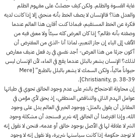
غاية القسوة والظلم. ولكن كيف حصلتُ على مفهوم الظلم
والعدل هذا؟ فالإنسان لا يصف الخط بأنه منحني إلا إذا كانت لديه
فكرة عن الخط المستقيم، فبماذا كنت أقارن هذا العالم عندما
وصفته بأنه ظالم؟ إذا كان العرض كله سيئاً ولا معنى فيه من
الألف إلى الياء إن جاز التعبير، لماذا أنا -الذي من المفترض أن
أكون جزءًا من هذا العرض- أجد نفسي في رد فعل عنيف معارض
لذلك؟ الإنسان يشعر بالبلل عندما يقع في الماء، لأن الإنسان ليس
حيواناً مائياً، ولكن السمك لا يشعر بالبلل بالطبع” [Mere
Christianity, p. 38-39].
إن محاولة الاحتجاج بالشر على عدم وجود الخالق تحوي في طياتها
عوامل الهدم الذاتي والتناقض المنطقي، إذ يحق لأي مؤمن في
المقابل أن يقول بالمثل: ووجود الخير في العالم يدل على وجود
الله، وإذا افترضنا أن الخالق إله شرير فسنجد أن مشكلة وجود
الشر لا علاقة لها في الأصل بوجود خالق أو عدمه، فنحن لا نقول إنه
لا توجد حكومة إذا كانت سياستها شريرة، ولا نقول إنه لا وجود