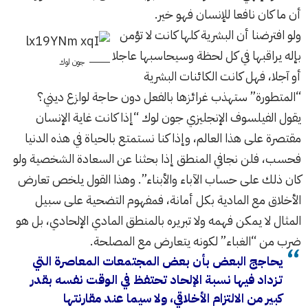
أن ما كان نافعا للإنسان فهو خير.
ولو افترضنا أن البشرية كلها كانت لا تؤمن
بإله يراقبها في كل لحظة وسيحاسبها عاجلا
جون لوك
أو آجلا، فهل كانت الكائنات البشرية
“المتطورة” ستهذب غرائزها بالفعل دون حاجة لوازع ديني؟
يقول الفيلسوف الإنجليزي جون لوك “إذا كانت غاية الإنسان
مقتصرة على هذا العالم، وإذا كنا نستمتع بالحياة في هذه الدنيا
فحسب، فلن نجافي المنطق إذا بحثنا عن السعادة الشخصية ولو
كان ذلك على حساب الآباء والأبناء”. وهذا القول يلخص تعارض
الأخلاق مع المادية بكل أمانة، فمفهوم التضحية على سبيل
المثال لا يمكن فهمه ولا تبريره بالمنطق المادي الإلحادي، بل هو
ضرب من “الغباء” لكونه يتعارض مع المصلحة.
يحاجج البعض بأن بعض المجتمعات المعاصرة التي
تزداد فيها نسبة الإلحاد تحتفظ في الوقت نفسه بقدر
كبير من الالتزام الأخلاقي، ولا سيما عند مقارنتها