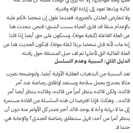
غائية وراءها تعود إلى إرادة الإله وقدرته.
ولا تتعارض العلتان بالضرورة، فعندما نقول إن شخصا حُكم عليه
بالإعدام شنقا قد فارق الحياة بسبب الشنق؛ فنحن نتحدث هنا
عن العلة الفاعلة (كيفية موته)، وسنكون على حق أيضا إذا قلنا
إنه مات لأنه قتل شخصا بريئا (علة موته)، فيكون الحديث هنا عن
العلة الغائية التي لأجلها تم لف حبل المشنقة حول رقبته.
الدليل الثاني: السببية وعدم التسلسل
تعد السببية من البدهيات العقلية الأولية أيضا، ولتوضيحه نضرب
مثالا بجنديّ يحمل سلاحه ويستعد لإطلاق رصاصة عند أمر
قائده، ولكن قائده ينتظر أمراً من قائده، وقائده ينتظر أيضا أمر
قائده… وهكذا، فإذا افترضنا ان هذه السلسلة من القادة مستمرة
إلى ما لا نهاية وأنه لا يوجد قائد أخير تصدر كل الأوامر منه دون أن
ينتظر أمرا من أحد؛ فهل ستنطلق رصاصة الجندي؟ والإجابة هي
حتما لا.