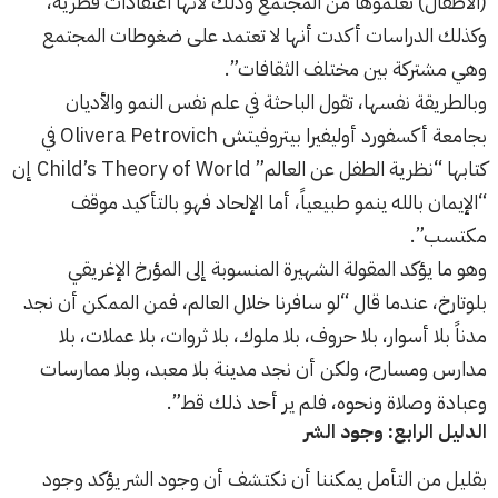
(الأطفال) تعلموها من المجتمع وذلك لأنها اعتقادات فطرية،
وكذلك الدراسات أكدت أنها لا تعتمد على ضغوطات المجتمع
وهي مشتركة بين مختلف الثقافات”.
وبالطريقة نفسها، تقول الباحثة في علم نفس النمو والأديان
بجامعة أكسفورد أوليفيرا بيتروفيتش Olivera Petrovich في
كتابها “نظرية الطفل عن العالم” Child’s Theory of World إن
“الإيمان بالله ينمو طبيعياً، أما الإلحاد فهو بالتأكيد موقف
مكتسب”.
وهو ما يؤكد المقولة الشهيرة المنسوبة إلى المؤرخ الإغريقي
بلوتارخ، عندما قال “لو سافرنا خلال العالم، فمن الممكن أن نجد
مدناً بلا أسوار، بلا حروف، بلا ملوك، بلا ثروات، بلا عملات، بلا
مدارس ومسارح، ولكن أن نجد مدينة بلا معبد، وبلا ممارسات
وعبادة وصلاة ونحوه، فلم ير أحد ذلك قط”.
الدليل الرابع: وجود الشر
بقليل من التأمل يمكننا أن نكتشف أن وجود الشر يؤكد وجود