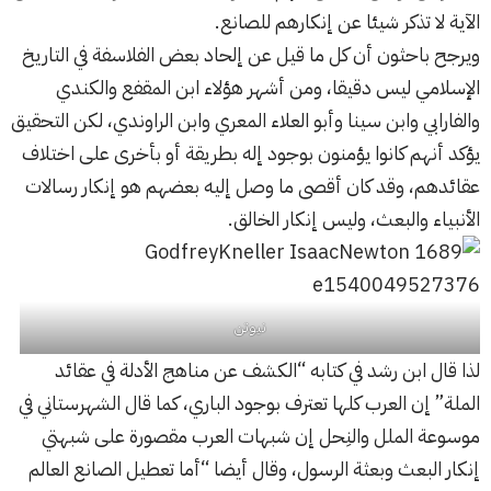
الآية لا تذكر شيئا عن إنكارهم للصانع.
ويرجح باحثون أن كل ما قيل عن إلحاد بعض الفلاسفة في التاريخ
الإسلامي ليس دقيقا، ومن أشهر هؤلاء ابن المقفع والكندي
والفارابي وابن سينا وأبو العلاء المعري وابن الراوندي، لكن التحقيق
يؤكد أنهم كانوا يؤمنون بوجود إله بطريقة أو بأخرى على اختلاف
عقائدهم، وقد كان أقصى ما وصل إليه بعضهم هو إنكار رسالات
الأنبياء والبعث، وليس إنكار الخالق.
نيوتن
لذا قال ابن رشد في كتابه “الكشف عن مناهج الأدلة في عقائد
الملة” إن العرب كلها تعترف بوجود الباري، كما قال الشهرستاني في
موسوعة الملل والنِحل إن شبهات العرب مقصورة على شبهتي
إنكار البعث وبعثة الرسول، وقال أيضا “أما تعطيل الصانع العالم