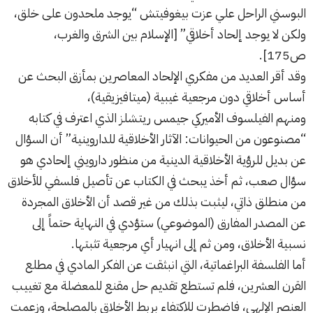
البوسني الراحل علي عزت بيغوفيتش “يوجد ملحدون على خلق،
ولكن لا يوجد إلحاد أخلاقي” [الإسلام بين الشرق والغرب،
ص175].
وقد أقر العديد من مفكري الإلحاد المعاصرين بمأزق البحث عن
أساس أخلاقي دون مرجعية غيبية (ميتافيزيقية)،
ومنهم الفيلسوف الأميركي جيمس ريتشلز الذي اعترف في كتابه
“مصنوعون من الحيوانات: الآثار الأخلاقية للداروينية” أن السؤال
عن بديل للرؤية الأخلاقية الدينية من منظور دارويني إلحادي هو
سؤال صعب، ثم أخذ يبحث في الكتاب عن تأصيل فلسفي للأخلاق
من منطلق ذاتي، ليثبت بذلك من غير قصد أن الأخلاق المجردة
عن المصدر المفارق (الموضوعي) ستؤدي في النهاية حتماً إلى
نسبية الأخلاق، ومن ثم إلى انهيار أي مرجعية تثبتها.
أما الفلسفة
البراغماتية
، التي انبثقت عن الفكر المادي في مطلع
القرن العشرين، فلم تستطع تقديم حل مقنع للمعضلة مع تغييب
العنصر الإلهي، فاضطرت للاكتفاء بربط الأخلاق بالمصلحة، وزعمت