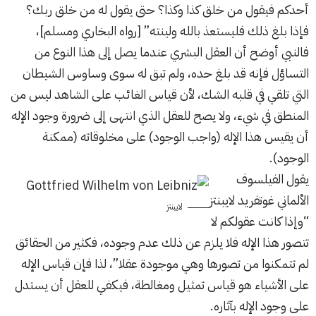
أحدكم فيقول من خلق كذا وكذا؟ حتى يقول له من خلق ربك؟
فإذا بلغ ذلك فليستعذ بالله ولينته” [رواه البخاري ومسلم]،
فالنبي أوضح أن العقل البشري عندما يصل إلى هذا النوع من
التساؤل فإنه قد بلغ حده، ولم تبق له سوى وساوس الشيطان
التي تلقي في قلبه الشك، لأن قياس الغائب على الشاهد ليس من
المنطق في شيء، ولا يصح للعقل الذي انتهى إلى ضرورة وجود الإله
أن يقيس هذا الإله (واجب الوجود) على مخلوقاته (ممكنة
الوجود).
يقول الفيلسوف
الألماني غوتفريد لايبنتز
لايبنتز
“وإذا كانت عقولكم لا
تتصور هذا الإله فلا يلزم عن ذلك عدم وجوده، فكثير من الحقائق
لم تتمكنوا من تصورها وهي موجودة عقلا”، لذا فإن قياس الإله
على الأشياء هو قياس تمثيل ومغالطة، فيكفي للعقل أن يستدل
على وجود الإله بآثاره.