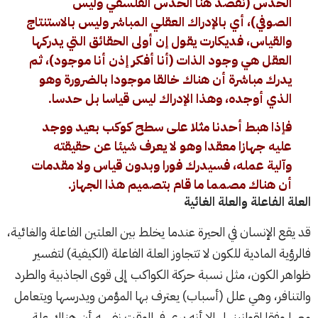
الحدس (نقصد هنا الحدس الفلسفي وليس
الصوفي)، أي بالإدراك العقلي المباشر وليس بالاستنتاج
والقياس، فديكارت يقول إن أولى الحقائق التي يدركها
العقل هي وجود الذات (أنا أفكر إذن أنا موجود)، ثم
يدرك مباشرة أن هناك خالقا موجودا بالضرورة وهو
الذي أوجده، وهذا الإدراك ليس قياسا بل حدسا.
فإذا هبط أحدنا مثلا على سطح كوكب بعيد ووجد
عليه جهازا معقدا وهو لا يعرف شيئا عن حقيقته
وآلية عمله، فسيدرك فورا وبدون قياس ولا مقدمات
أن هناك مصمما ما قام بتصميم هذا الجهاز.
العلة الفاعلة والعلة الغائية
قد يقع الإنسان في الحيرة عندما يخلط بين العلتين الفاعلة والغائية،
فالرؤية المادية للكون لا تتجاوز العلة الفاعلة (الكيفية) لتفسير
ظواهر الكون، مثل نسبة حركة الكواكب إلى قوى الجاذبية والطرد
والتنافر، وهي علل (أسباب) يعترف بها المؤمن ويدرسها ويتعامل
معها وفقا لقوانينها، إلا أنه يرى في الوقت نفسه أن هناك علة