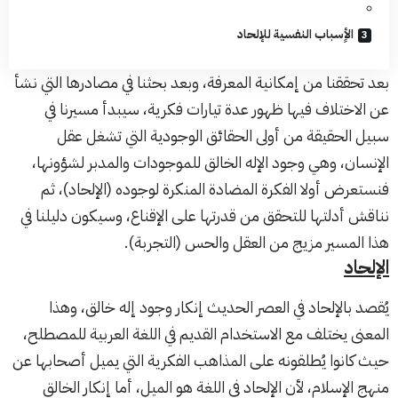
الأٍسباب النفسية للإلحاد
بعد تحققنا من إمكانية المعرفة، وبعد بحثنا في
مصادرها
التي نشأ
عن الاختلاف فيها ظهور عدة تيارات فكرية، سيبدأ مسيرنا في
سبيل الحقيقة من أولى الحقائق الوجودية التي تشغل عقل
الإنسان، وهي وجود الإله الخالق للموجودات والمدبر لشؤونها،
فنستعرض أولا الفكرة المضادة المنكرة لوجوده (الإلحاد)، ثم
نناقش أدلتها للتحقق من قدرتها على الإقناع، وسيكون دليلنا في
هذا المسير مزيج من العقل والحس (التجربة).
الإلحاد
يُقصد بالإلحاد في العصر الحديث إنكار وجود إله خالق، وهذا
المعنى يختلف مع الاستخدام القديم في اللغة العربية للمصطلح،
حيث كانوا يُطلقونه على المذاهب الفكرية التي يميل أصحابها عن
منهج الإسلام، لأن الإلحاد في اللغة هو الميل، أما إنكار الخالق