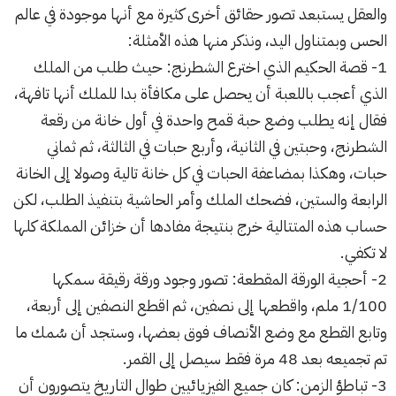
والعقل يستبعد تصور حقائق أخرى كثيرة مع أنها موجودة في عالم
الحس وبمتناول اليد، ونذكر منها هذه الأمثلة:
1- قصة الحكيم الذي اخترع الشطرنج: حيث طلب من الملك
الذي أعجب باللعبة أن يحصل على مكافأة بدا للملك أنها تافهة،
فقال إنه يطلب وضع حبة قمح واحدة في أول خانة من رقعة
الشطرنج، وحبتين في الثانية، وأربع حبات في الثالثة، ثم ثماني
حبات، وهكذا بمضاعفة الحبات في كل خانة تالية وصولا إلى الخانة
الرابعة والستين، فضحك الملك وأمر الحاشية بتنفيذ الطلب، لكن
حساب هذه المتتالية خرج بنتيجة مفادها أن خزائن المملكة كلها
لا تكفي.
2- أحجية الورقة المقطعة: تصور وجود ورقة رقيقة سمكها
1/100 ملم، واقطعها إلى نصفين، ثم اقطع النصفين إلى أربعة،
وتابع القطع مع وضع الأنصاف فوق بعضها، وستجد أن سُمك ما
تم تجميعه بعد 48 مرة فقط سيصل إلى القمر.
3- تباطؤ الزمن: كان جميع الفيزيائيين طوال التاريخ يتصورون أن