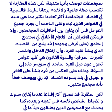
بمجتمعات توصف بأنها متدينة، لكن هذه المقارنة لا
تكتسب صفة علمية ولا تقدم برهانا سليما، فالسببية
في القضايا الاجتماعية أكثر تعقيدا بكثير مما هي عليه
في الظواهر الفيزيائية، وعلى الباحث أن يجرد جميع
العوامل قبل أن يقارن بين أخلاقيات المجتمعين، وإلا
فيمكن الافتراض أن الالتزام الأخلاقي في مجتمع
إلحادي (على فرض وجوده) قد ينبع من الانضباط
الذي ينشأ عليه الفرد، وأن ارتفاع الدخل وانتشار
كاميرات المراقبة وقسوة القانون هي كلها عوامل
تحول دون ميل الفرد الملحد في سويسرا مثلا إلى
السرقة، وذلك على العكس من فرد ينشأ على الفقر
والجهل في بلد يسوده الفساد الإداري ويوصف خطأً
بأنه مجتمع متدين.
لكن المقارنة قد تصبح أكثر إقناعا عندما يُقارَن سلوك
وانضباط الشخص نفسه قبل تدينه وبعده، كما
يحدث مع المجرمين الذين يعتنقون ديناً ما في