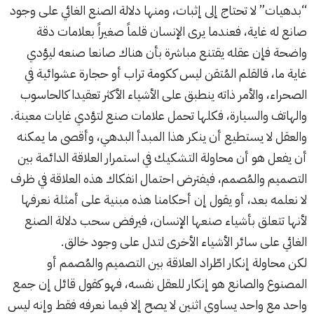
“بدهيات” لا تحتاج إلى إثبات، ومنها دلالة الصنع الغائي على وجود
صانع له غاية، فعندما يرى الإنسان قلماً صغيراً بعلامات دقة
واضحة فإن عقله يقتنع مباشرة بأن هناك صانعا صنعه ليؤدي
غاية ما، فالقلم المُتقن ليس ككومة تراب أو حجارة عشوائية في
الصحراء، والأمر ذاته ينطبق على الأشياء الأكثر تعقيدا كالحاسوب
والهاتف والسيارة، فكلها تحمل علامات صنع لتؤدي غايات معينة.
والعقل لا يستطيع أن ينكر هذا المبدأ البدهي، وأقصى ما يمكنه
أن يفعل هو أن محاولة التشكيك في استمرار العلاقة الدائمة بين
التصميم والمُصمم، فيفترض احتمال انفكاك هذه العلاقة في ظرف
لا نعلمه بعد، أو يقول إن أحكامنا هذه مبنية على أمثلة نعرفها
لأنها تتعلق بأشياء صنعها الإنسان، فيرفض سحب دلالة الصنع
الغائي على سائر الأشياء الأخرى لتدل على وجود خالق.
لكن محاولة إنكار اطّراد العلاقة بين التصميم والمُصمم أو
المصنوع والصانع هو إنكار للعقل نفسه، فهو كقول قائل إن جمع
واحد مع واحد يساوي اثنين لا يصح إلا فيما نعرفه فقط وإنه ليس