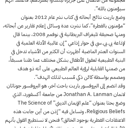
سيؤمنون بالله”.
وضع باريت نتائج أبحاثه في كتاب نشر عام 2012 بعنوان
“مؤمنون بالفطرة”، كما نشرت عدة وسائل إعلام تقارير عن أبحاثه،
ومنها صحيفة تليغراف البريطانية في نوفمبر 2008، بينما قال
لإذاعة بي.بي.سي في حوار إذاعي “إن غالبية الأدلة العلمية في
السنوات العشر الماضية أظهرت أن الكثير من الأشياء تدخل في
البنية الطبيعية لعقول الأطفال بشكل مختلف عما ظننا مسبقاً،
من ضمنها القابلية لرؤية العالم الطبيعي على أنه ذو هدف
ومصمم بواسطة كائن ذكي مُسبب لذلك الهدف”.
وقد انضم إلى البروفسور باريت باحث آخر، هو البروفسور جوناثان
لانمان Jonathan A. Lanman من جامعة أكسفورد، الذي
وضع بحثا بعنوان “علم الإيمان الديني” The Science of
Religious Beliefs، وتساءل فيه “إذن من أين جاءت هذه
الاعتقادات الفطرية بوجود الخالق؟ فنحن لا نستطيع القول بأنهم