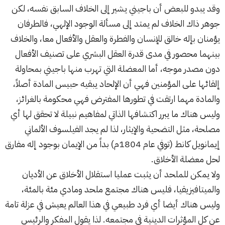
وقد يبدو للبعض أن باجيني يشير إلى الخلاف السابق نفسه، لكن
جوهر ذاك الخلاف لم يمتد إلى مسألة الوجود الإلهي، فالطرفان
يؤمنان بإله خالق للإنسان والفطرة والعقل والأفعال معا، والخلاف
بينهما محصور في مدى قدرة العقل البشري على تصنيف الأفعال
دون مصدر موجه، أما المعضلة التي تهرب منها باجيني بمحاولة
إلقائها على المؤمنين فهي أن الإلحاد يبقيه حبيس المادة أصلاً،
والمادة مهما ارتقت في تطورها المفترض فهي محكومة بالغرائز،
وليس هناك ما يبرر اكتشافها الذاتي لمفاهيم نبيلة لا تحقق لها أي
مصلحة، مثل التضحية والإيثار، لذا لم يجد الفيلسوف الألماني
إيمانويل كانط (توفي عام 1804م) بداً من الإيمان بوجود إله مفارق
لحل معضلة الأخلاق.
ولا يمكن للملحد أن يثبت عمليا استقلال الأخلاق عن الأديان
والميتافيزيقيا، فليس هناك مجتمع ملحد ومادي مئة بالمئة،
وليس هناك أيضا أي فرد طبيعي في هذا العالم يعيش في عزلة تامة
عن كل المؤثرات الدينية في مجتمعه. لذا يقول المفكر والرئيس