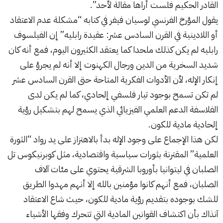
القادر الحكيم فلست أراها مقالة لأحد”.
يقول المؤرخ الفرنسي لوسيان فيفر في كتابه “مشكلة عدم الاعتقاد
أو اللادينية في القرن السادس عشر: عقيدة رابليه” إن الفيلسوف
رابليه لم يكن كذلك ملحدا كما يعتقد الكثيرون اليوم، فمع أنه كان
شديد السخرية من الدين ورجال الكهنوت إلا أنه لم يجرؤ على
إنكار الإله، لأن الأدوات الفكرية المتاحة حتى القرن السادس عشر
لم تكن تسمح بوجود تيار فلسفي إلحادي، كما لم يكن لدى
الفلاسفة الدعم العلمي الفيزيائي الذي يسمح لهم بتشكيل رؤية
إلحادية مادية للكون.
لكن هذا الإجماع على وجود الإله بدأ بالاهتزاز على يد رواد “الثورة
العلمية” المقترنة بثورات سياسية واقتصادية، مثل كوبرنيكوس تل
الصلبان في ليتوانيا بأوروبا الشرقية يحتوي على مئات آلاف
الصلبان، فمع أنهم كانوا مؤمنين بالله إلا أنهم مهدوا الطريق
للشك بوجوده بتقديم رؤية مادية للكون، حيث شاع الاعتقاد
آنذاك بأن اكتشاف القوانين المادية التي تتحرك وفقها الأشياء