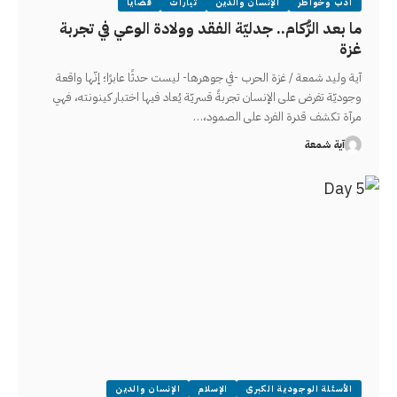
أدب وخواطر
الإنسان والدين
تيارات
قضايا
ما بعد الرُّكام.. جدليّة الفقد وولادة الوعي في تجربة
غزة
آية وليد شمعة / غزة الحرب -في جوهرها- ليست حدثًا عابرًا؛ إنّها واقعة
وجوديّة تفرض على الإنسان تجربةً قسريّة يُعاد فيها اختبار كينونته، فهي
مرآة تكشف قدرة الفرد على الصمود،…
آية شمعة
الأسئلة الوجودية الكبرى
الإسلام
الإنسان والدين