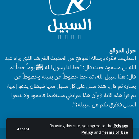
حول الموقع
استلهمنا فكرة ورسالة الموقع من الحديث الشريف الذي رواه عبد
الله بن مسعود حيث قال:”خط لنا رسول الله ﷺ يوماً خطاً ثم
قال: هذا سبيل الله، ثم خط خطوطاً عن يمينه وخطوطاً عن
يساره ثم قال: هذه سبل على كل سبيل منها شيطان يدعو إليها،
ثم قرأ هذه الآية ﴿وأن هذا صراطي مستقيما فاتبعوه ولا تتبعوا
السبل فتفرق بكم عن سبيله﴾”.
By using this site, you agree to the
Privacy
Accept
.
Policy
and
Terms of Use
جميع الحقوق محفوظة © 2026 موقع السبيل