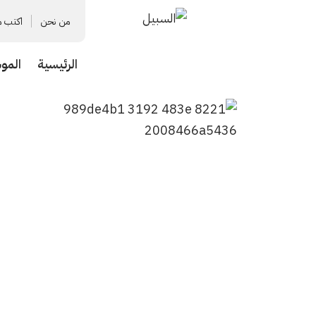
من نحن
اكتب م
الرئيسية
المو