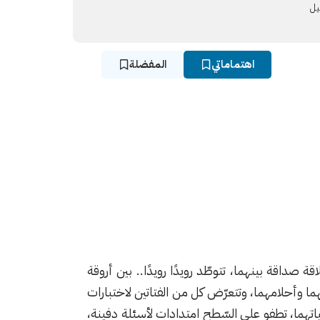
يل
اهتماماتي
المفضلة
 صداقة بينهما، تتوطّد رويدًا رويدًا.. بين أروقة
اتهما وأحلامهما، وتتعرّض كل من الفتاتين لاختبارات
اتهما، تطفو على السّطح امتدادات لأسئلة دفينة،