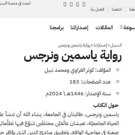
ابحث في منصة السـب
عنا
ادعمنا
اتصل بنا
سوعة
المقالات
إصداراتنا
برامجنا
السبيل
>
إصداراتنا
>
رواية ياسمين ونرجس
رواية ياسمين ونرجس
المؤلف: كوثر الفراوي ومحمد نبيل
عدد الصفحات: 183
سنة الإصدار: 1446هـ \ 2024م
حول الكتاب
ياسمين ونرجس، طالبتان في الجامعة، يشاء الله أن تنشأ علاقة
الحياة الجامعيّة، تعيشان عالَمَيْن مختلفَين تتنوّع فيها تطلّع
صعبة في مواجهة الواقع، وتطبيق مبادئ الدين الذي يؤطّر حي