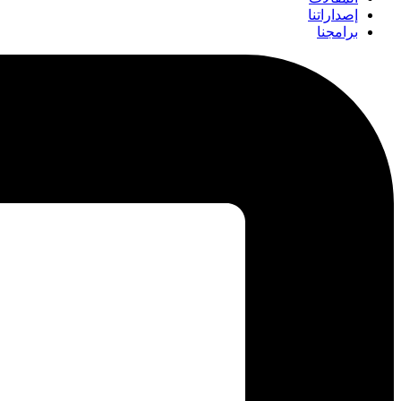
إصداراتنا
برامجنا