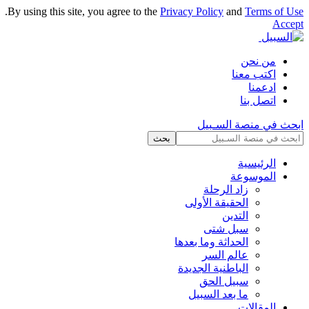
.
By using this site, you agree to the
Privacy Policy
and
Terms of Use
Accept
من نحن
اكتب معنا
ادعمنا
اتصل بنا
ابحث في منصة السـبيل
الرئيسية
الموسوعة
زاد الرحلة
الحقيقة الأولى
التدين
سبل شتى
الحداثة وما بعدها
عالم السر
الباطنية الجديدة
سبيل الحق
ما بعد السبيل
المقالات