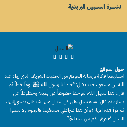
نشــــــرة الســــبيل البريدية
حول الموقع
استلهمنا فكرة ورسالة الموقع من الحديث الشريف الذي رواه عبد
الله بن مسعود حيث قال:”خط لنا رسول الله ﷺ يوماً خطاً ثم
قال: هذا سبيل الله، ثم خط خطوطاً عن يمينه وخطوطاً عن
يساره ثم قال: هذه سبل على كل سبيل منها شيطان يدعو إليها،
ثم قرأ هذه الآية ﴿وأن هذا صراطي مستقيما فاتبعوه ولا تتبعوا
السبل فتفرق بكم عن سبيله﴾”.