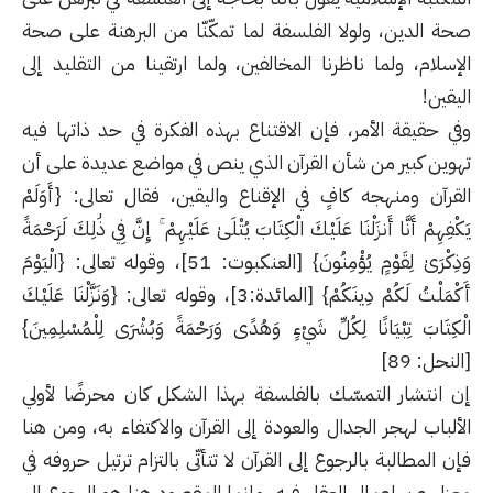
صحة الدين، ولولا الفلسفة لما تمكّنّا من البرهنة على صحة
الإسلام، ولما ناظرنا المخالفين، ولما ارتقينا من التقليد إلى
اليقين!
وفي حقيقة الأمر، فإن الاقتناع بهذه الفكرة في حد ذاتها فيه
تهوين كبير من شأن القرآن الذي ينص في مواضع عديدة على أن
القرآن ومنهجه كافٍ في الإقناع واليقين، فقال تعالى: {أَوَلَمْ
يَكْفِهِمْ أَنَّا أَنزَلْنَا عَلَيْكَ الْكِتَابَ يُتْلَىٰ عَلَيْهِمْ ۚ إِنَّ فِي ذَٰلِكَ لَرَحْمَةً
وَذِكْرَىٰ لِقَوْمٍ يُؤْمِنُونَ} [العنكبوت: 51]، وقوله تعالى: {الْيَوْمَ
أَكْمَلْتُ لَكُمْ دِينَكُمْ} [المائدة:3]، وقوله تعالى: {وَنَزَّلْنَا عَلَيْكَ
الْكِتَابَ تِبْيَانًا لِكُلِّ شَيْءٍ وَهُدًى وَرَحْمَةً وَبُشْرَى لِلْمُسْلِمِينَ}
[النحل: 89]
إن انتشار التمسّك بالفلسفة بهذا الشكل كان محرضًا لأولي
الألباب لهجر الجدال والعودة إلى القرآن والاكتفاء به، ومن هنا
فإن المطالبة بالرجوع إلى القرآن لا تتأتّى بالتزام ترتيل حروفه في
معزل عن إعمال العقل فيه، وإنما المقصود هنا هو الرجوع إلى