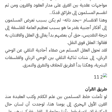
مواجهات عقدية بين الفرق على مدار العقود والقرون ومن ثم
انقسم المسلمون إلى طرائق قددًا..
وهذا الانقسام –بحد ذاته- لم يكن بسبب تعرض المسلمون
إلى أفكار أجنبية بقدر ما هو بسبب تعظيم العامة للفلسفة إلى
درجة التقديس، حتى أن بعضهم بدأ يغالي في العقل والافتتان به
فقالوا: العقل فوق النقل.
لقد تحول العقل المسلم من صفاء أحادية التلقي عن الوحي
الرباني، إلى شتات ثنائية التلقي بين الوحي الرباني والفلسفات
البشرية، وهكذا بدأ الطريق للخلاف والتفرق والتمزق.
طريق القرآن
لو تأملت خلط المسلمين بين علم الكلام وكتب العقيدة منذ
القرن الأول الهجري إلى يومنا هذا، لوجدت أن لسان حال
المكتبة الإسلامية يقول بأننا بحاجة إلى الفلسفة كي نبرهن على