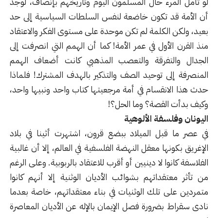
لو تأمل المرء حال المسلمون اليوم وتاريخهم بإنصاف، لوجد
أن الأمة قد تكون خاضعة لنفس السلطات السياسية إلى حد
بعيد، ولكن الكلمة لم تكن موحدة على مستوى الفكر والاعتقاد
منذ القرن الأول في عمر الأمة! كما أن الهمم التي انصرفت إلى
الجدال والتفرقة والتعصب المذهبي كانت أضعاف الهمم
المنصرفة إلى توحيد الصف والتذكير بالهدف المشترك! فلماذا
حدث هذا الانقسام في أمة مرجعيتها كتاب واحد ونبيها واحد،
وكيف بدأت القصة؟ وما الحل؟!
اليونان وفلسفة الألوهية
في عصر ما قبل الميلاد ببضع قرون، اشتهرت أثينا في بلاد
الإغريق بكونها معقل النهضة الفلسفية في العالم، إلا أن غالبية
الفلاسفة كانوا لا دينيين أو أقرب للاعتقاد بالربوبية. وعلى الرغم
من تأثر معتقداتهم بشوائب الأديان الوثنية إلا أنهم كانوا
متمردين على تلك الوثنيات في بناء معتقداتهم، خاصة بعدما
نادى سقراط بضرورة فصل الإيمان بالإله عن الأديان المعاصرة