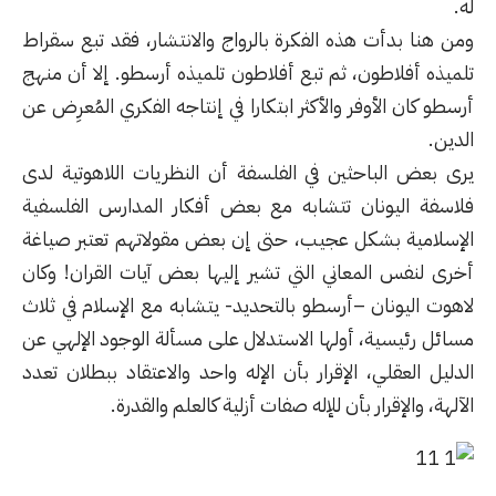
له.
ومن هنا بدأت هذه الفكرة بالرواج والانتشار، فقد تبع سقراط
تلميذه أفلاطون، ثم تبع أفلاطون تلميذه أرسطو. إلا أن منهج
أرسطو كان الأوفر والأكثر ابتكارا في إنتاجه الفكري المُعرِض عن
الدين.
يرى بعض الباحثين في الفلسفة أن النظريات اللاهوتية لدى
فلاسفة اليونان تتشابه مع بعض أفكار المدارس الفلسفية
الإسلامية بشكل عجيب، حتى إن بعض مقولاتهم تعتبر صياغة
أخرى لنفس المعاني التي تشير إليها بعض آيات القران! وكان
لاهوت اليونان –أرسطو بالتحديد- يتشابه مع الإسلام في ثلاث
مسائل رئيسية، أولها الاستدلال على مسألة الوجود الإلهي عن
الدليل العقلي، الإقرار بأن الإله واحد والاعتقاد ببطلان تعدد
الآلهة، والإقرار بأن للإله صفات أزلية كالعلم والقدرة.