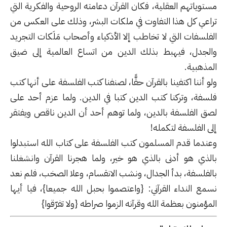
مستوياتهم العقلية، فكان القرآن دعامته الروحية والفكرية التي
تراعي كل هذا التفاوت في ملكات البشر، وذلك على العكس من
الفلسفات التي لا تخاطب إلا الأذكياء وأصحاب مَلَكات التجريد
والجدل، فيهبط بذلك الدين من اتساع العالمية إلى ضيق
المذهبية.
ولو أننا اكتفينا بالقرآن حقًّا، لصنفنا كتب الفلسفة على أنها كتب
فلسفة، وتركنا كتب الدين كتبا في الدين. ولما عزم أحد على
لصق الفلسفة بالدين، ولما توهم أحد أن الدين ناقص ويفتقر
إلى الفلسفة لتكمله!
وعندما قدم المسلمون كتب الفلسفة على كتاب الله استبدلوا
بالذي هو أدنى بالذي هو خير، ولما هجرنا القرآن وانشغلنا
بالفلسفة، بدأ الجدال، ونشب الانقسام، وعلا الصخب، فلم نعد
نسمع النداء القرآني: {واعتصموا بحبل الله جميعا}، فيا أيها
المؤمنون بعظمة الله وقرآنه الزموا صراطه {ولا تفرّقوا}