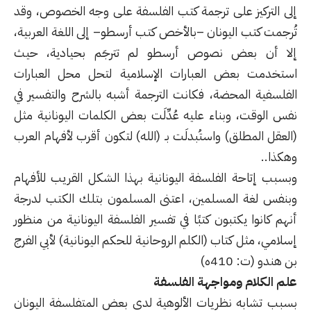
إلى التركيز على ترجمة كتب الفلسفة على وجه الخصوص، وقد
تُرجمت كتب اليونان –بالأخص كتب أرسطو– إلى اللغة العربية،
إلا أن بعض نصوص أرسطو لم تترجَم بحيادية، حيث
استخدمت بعض العبارات الإسلامية لتحل محل العبارات
الفلسفية المحضة، فكانت الترجمة أشبه بالشرح والتفسير في
نفس الوقت، وبناء عليه عُدِّلَت بعض الكلمات اليونانية مثل
(العقل المطلق) واستُبدلَت بـ (الله) لتكون أقرب لأفهام العرب
وهكذا..
وبسبب إتاحة الفلسفة اليونانية بهذا الشكل القريب للأفهام
وبنفس لغة المسلمين، اعتنى المسلمون بتلك الكتب لدرجة
أنهم كانوا يكتبون كتبًا في تفسير الفلسفة اليونانية من منظور
إسلامي، مثل كتاب (الكلم الروحانية للحكم اليونانية) لأبي الفرج
بن هندو (ت: 410ه)
علم الكلام ومواجهة الفلسفة
بسبب تشابه نظريات الألوهية لدى بعض المتفلسفة اليونان