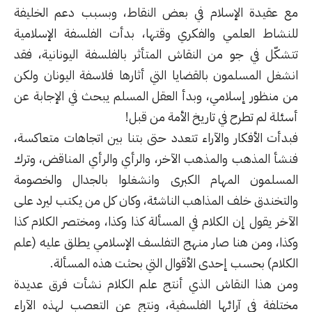
مع عقيدة الإسلام في بعض النقاط، وبسبب دعم الخليفة
للنشاط العلمي والفكري وقتها، بدأت الفلسفة الإسلامية
تتشكّل في جو من النقاش المتأثر بالفلسفة اليونانية، فقد
انشغل المسلمون بالقضايا التي أثارها فلاسفة اليونان ولكن
من منظور إسلامي، وبدأ العقل المسلم يبحث في الإجابة عن
أسئلة لم تطرح في تاريخ الأمة من قبل!
فبدأت الأفكار والآراء تتعدد حتى بتنا بين اتجاهات متعاكسة،
فنشأ المذهب والمذهب الآخر، والرأي والرأي المناقض، وترك
المسلمون المهام الكبرى وانشغلوا بالجدال والخصومة
والتخندق خلف المذاهب الناشئة، وكان كل من يكتب ليرد على
الآخر يقول إن الكلام في المسألة كذا وكذا، ومختصر الكلام كذا
وكذا، ومن هنا صار منهج التفلسف الإسلامي يطلق عليه (علم
الكلام) بحسب إحدى الأقوال التي بحثت هذه المسألة.
ومن هذا النقاش الذي أنتج علم الكلام نشأت فرق عديدة
مختلفة في آرائها الفلسفية، ونتج عن التعصب لهذه الآراء