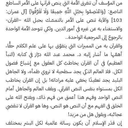
من المؤسف أن تتفرق الأمة التي ينص قرآنها على الأمر الساطع
الناصع: {وَاعْتَصِمُوا بِحَبْلِ اللَّهِ جَمِيعًا وَلَا تَفَرَّقُوا} [آل عمران:
103] والآية تنص على الأمر بالتمسّك بحبل الله –القرآن-
والاستغناء به عن غيره في أمور الدين. ولكي تتوحد الأمة الواحدة
بالرجوع إلى المرجعية الواحدة..
والقرآن به من المميزات التي يتفوّق بها على علم الكلام حقًّا،
أهمّها ما أشار إليه د. محمد عبد الله درّاز في كتابه (النبأ
العظيم) في أن القرآن يخاطبُ كل العقول مع إشباع فضول
الكل. فلا العالم الذكي يجد سطحية لا تروي ظمأه، ولا الجاهل
البليد يجد تعقيدًا يخفي عليه مراداته! بل إن القرآن يخاطب
الكل بمستواه بنفس النص القرآني. ويقف العالم والجاهل أمام
النص الواحد وفهم هذا أعمق من فهم ذاك، ويفتح الله على
الخلق في الفهم مع أن النص هو النص، وها هو القرآن لا تنقضي
عجائبه، ويقول هل من مزيد!
إن قدَر الإسلام أن يكون رسالة عالمية لكل البشر بمختلف