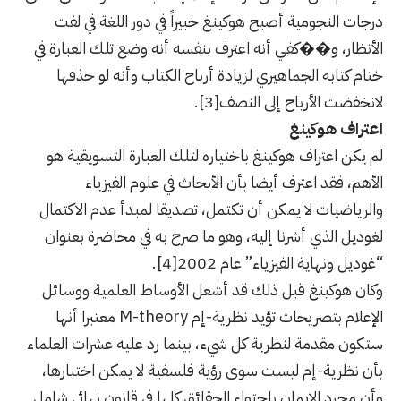
درجات النجومية أصبح هوكينغ خبيراً في دور اللغة في لفت
الأنظار، و��كفي أنه اعترف بنفسه أنه وضع تلك العبارة في
ختام كتابه الجماهيري لزيادة أرباح الكتاب وأنه لو حذفها
لانخفضت الأرباح إلى النصف
[3]
.
اعتراف هوكينغ
لم يكن اعتراف هوكينغ باختياره لتلك العبارة التسويقية هو
الأهم، فقد اعترف أيضا بأن الأبحاث في علوم الفيزياء
والرياضيات لا يمكن أن تكتمل، تصديقا لمبدأ عدم الاكتمال
لغوديل الذي أشرنا إليه، وهو ما صرح به في محاضرة بعنوان
“غوديل ونهاية الفيزياء” عام 2002
[4]
.
وكان هوكينغ قبل ذلك قد أشعل الأوساط العلمية ووسائل
الإعلام بتصريحات تؤيد نظرية-إم M-theory معتبرا أنها
ستكون مقدمة لنظرية كل شيء، بينما رد عليه عشرات العلماء
بأن نظرية-إم ليست سوى رؤية فلسفية لا يمكن اختبارها،
وأن مجرد الإيمان باحتواء الحقائق كلها في قانون نهائي شامل