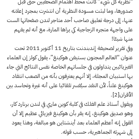
“نظرية كل شيء” كانت محط اهتمام الصحفيين حتى قبل
صدورها، وما لبثت مسودة النظرية أن انتشرت بمجرد إعلانه
عنها، إلى درجة تعليق صاحب أحد متاجر لندن صفحاتها الست
على واجهة متجره الزجاجية كي يراها المارة، مع أنه لم يفهم
منها شيئا!
وفي تقرير لصحيفة إندبندنت بتاريخ 11 أكتوبر 2011 تحت
عنوان “العالم المجنون بستيفن هوكينغ”، يقول كولز إن العلماء
الفيزيائيين يتداولون في جلساتهم الخاصة نفس النتائج التي جاء
بها استبيان المجلة، إلا أنهم يعترفون بأنه من الصعب انتقاد
هوكينغ علناً، لأن النقد سيُفسر تلقائيا على أنه غيرة وتحاسد بين
الأقران
[2]
.
ويقول أستاذ علم الفلك في كلية كوين ماري في لندن برنارد كار،
وهو صديق هوكينغ، إنه يقر بأن هوكينغ فيزيائي عظيم إلا أن
القول إنه أعظم العلماء بعد أينشتاين هو مبالغة، وهذا يعود
إلى شهرته الجماهيرية، حسب قوله.