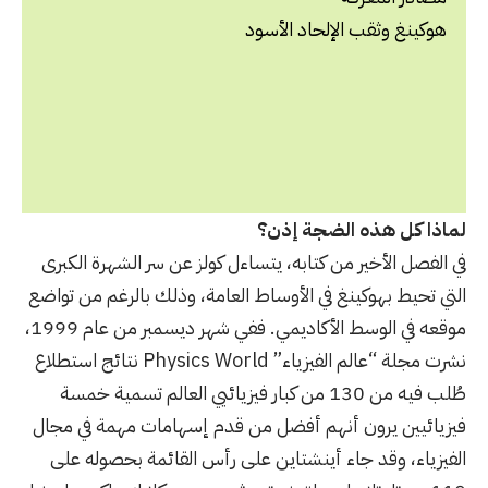
هوكينغ وثقب الإلحاد الأسود
لماذا كل هذه الضجة إذن؟
في الفصل الأخير من كتابه، يتساءل كولز عن سر الشهرة الكبرى
التي تحيط بهوكينغ في الأوساط العامة، وذلك بالرغم من تواضع
موقعه في الوسط الأكاديمي. ففي شهر ديسمبر من عام 1999،
نشرت مجلة “عالم الفيزياء” Physics World نتائج استطلاع
طُلب فيه من 130 من كبار فيزيائيي العالم تسمية خمسة
فيزيائيين يرون أنهم أفضل من قدم إسهامات مهمة في مجال
الفيزياء، وقد جاء أينشتاين على رأس القائمة بحصوله على