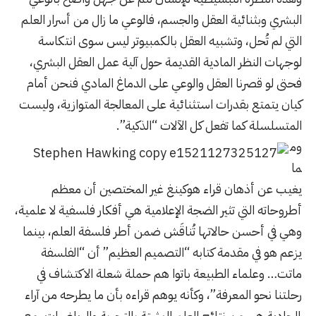
البشري وبثنائية العقل والجسم، فالوعي ما زال من أسرار العلم
التي لم تُحل، وتشبيه العقل بالكمبيوتر ليس سوى انتكاسة
لوجهات النظر المادية القديمة حول آلية عمل العقل البشري،
فحتى لو قصرنا العقل والوعي على الدماغ المادي فنحن أمام
كيان يتمتع بقدرات استثنائية على المعالجة المتوازية، وليست
المتسلسلة كما تفعل كل الآلات “الذكية”.
وم
ما
يغيب عن أذهان قراء هوكينغ غير المختصين أن معظم
أطروحاته التي تثير الضجة الإعلامية هي أفكار فلسفية لا علمية،
وهي في أحسن حالاتها تُناقَش ضمن أطر فلسفة العلم، بينما
يزعم هو في مقدمة كتابه “التصميم العظيم” أن “الفلسفة
ماتت… وعلماء الطبيعة باتوا هم حملة شعلة الاكتشاف في
رحلتنا نحو المعرفة”، وكأنه يوهم قراءه بأن ما يطرحه من آراء
إلحادية هي من نتائج العلم المثبتة بالتجربة والرياضيات، مع