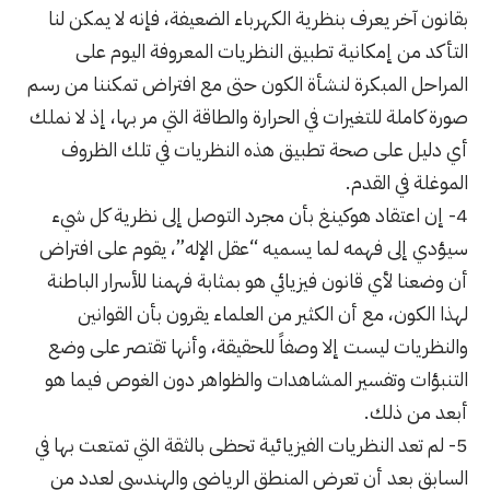
بقانون آخر يعرف بنظرية الكهرباء الضعيفة، فإنه لا يمكن لنا
التأكد من إمكانية تطبيق النظريات المعروفة اليوم على
المراحل المبكرة لنشأة الكون حتى مع افتراض تمكننا من رسم
صورة كاملة للتغيرات في الحرارة والطاقة التي مر بها، إذ لا نملك
أي دليل على صحة تطبيق هذه النظريات في تلك الظروف
الموغلة في القدم.
4- إن اعتقاد هوكينغ بأن مجرد التوصل إلى نظرية كل شيء
سيؤدي إلى فهمه لـما يسميه “عقل الإله”، يقوم على افتراض
أن وضعنا لأي قانون فيزيائي هو بمثابة فهمنا للأسرار الباطنة
لهذا الكون، مع أن الكثير من العلماء يقرون بأن القوانين
والنظريات ليست إلا وصفاً للحقيقة، وأنها تقتصر على وضع
التنبؤات وتفسير المشاهدات والظواهر دون الغوص فيما هو
أبعد من ذلك.
5- لم تعد النظريات الفيزيائية تحظى بالثقة التي تمتعت بها في
السابق بعد أن تعرض المنطق الرياضي والهندسي لعدد من