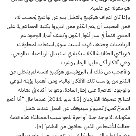
هو مقولة غير علمية.
وإذا كان اعتراف هوكينغ بالفشل ينم عن تواضع يُحسب له،
فمن العجيب أن يصر الكثير ممن انبهروا بكتبه الجماهيرية على
المضي قدماً في سبر أغوار الكون وكشف أسرار الوجود عبر
الرياضيات وحدها، فهذه ليست سوى استعادة لمحاولات
فيزيائيي العقلانية الكلاسيكية في استبدال الرياضيات بالوحي،
وهي أفكار أكل عليها الزمان وشرب.
والأعجب من ذلك أن البروفيسور هوكينغ نفسه لم يتخلى عن
الكثير من رواسب تلك الأفكار البالية، ومن أهمها رؤيته للوعي
والوجود القاصرة على إطار المادة، وهو ما أكده في مقابلة
لصالح صحيفة الغارديان [15 مايو 2011] عندما قال “أنا أعتبر
الدماغ كجهاز كمبيوتر سيتوقف عن العمل عندما تفشل
مكوناته. لا توجد جنة أو آخرة للحواسيب المعطلة؛ هذه قصة
خيالية للأشخاص الذين يخافون من الظلام”
[5]
.
وهذه النظرة التبسيطية للإنسان تنم عن جهل واضح بالوعي