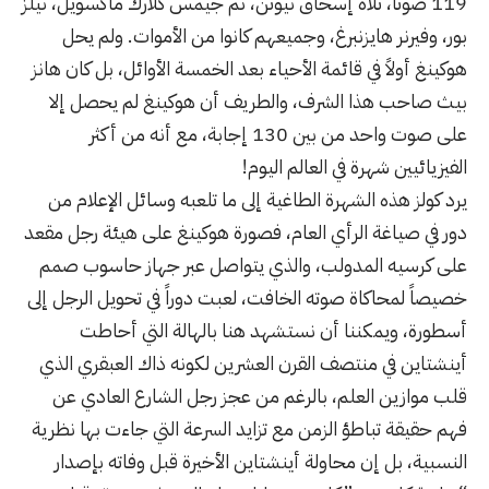
119 صوتا، تلاه إسحاق نيوتن، ثم جيمس كلارك ماكسويل، نيلز
بور، وفيرنر هايزنبرغ، وجميعهم كانوا من الأموات. ولم يحل
هوكينغ أولاً في قائمة الأحياء بعد الخمسة الأوائل، بل كان هانز
بيث صاحب هذا الشرف، والطريف أن هوكينغ لم يحصل إلا
على صوت واحد من بين 130 إجابة، مع أنه من أكثر
الفيزيائيين شهرة في العالم اليوم!
يرد كولز هذه الشهرة الطاغية إلى ما تلعبه وسائل الإعلام من
دور في صياغة الرأي العام، فصورة هوكينغ على هيئة رجل مقعد
على كرسيه المدولب، والذي يتواصل عبر جهاز حاسوب صمم
خصيصاً لمحاكاة صوته الخافت، لعبت دوراً في تحويل الرجل إلى
أسطورة، ويمكننا أن نستشهد هنا بالهالة التي أحاطت
أينشتاين في منتصف القرن العشرين لكونه ذاك العبقري الذي
قلب موازين العلم، بالرغم من عجز رجل الشارع العادي عن
فهم حقيقة تباطؤ الزمن مع تزايد السرعة التي جاءت بها نظرية
النسبية، بل إن محاولة أينشتاين الأخيرة قبل وفاته بإصدار