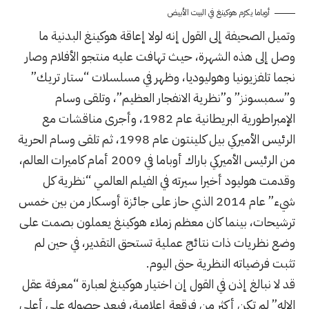
أوباما يكرّم هوكينغ في البيت الأبيض
وتميل الصحيفة إلى القول إنه لولا إعاقة هوكينغ البدنية ما
وصل إلى هذه الشهرة، حيث تهافت عليه منتجو الأفلام وصار
نجما تلفزيونيا وهوليوديا، وظهر في مسلسلات “ستار تريك”
و”سمبسونز” و”نظرية الانفجار العظيم”، وتلقى وسام
الإمبراطورية البريطانية عام 1982، وأجرى مناقشات مع
الرئيس الأميركي بيل كلينتون عام 1998، ثم تلقى وسام الحرية
من الرئيس الأميركي باراك أوباما في 2009 أمام كاميرات العالم،
وقدمت هوليود أخيرا سيرته في الفيلم العالمي “نظرية كل
شيء” عام 2014 الذي حاز على جائزة أوسكار من بين خمس
ترشيحات، بينما كان معظم زملاء هوكينغ يعملون بصمت على
وضع نظريات ذات نتائج عملية تستحق التقدير، في حين لم
تثبت فرضياته النظرية حتى اليوم.
قد لا نبالغ إذن في القول إن اختيار هوكينغ لعبارة “معرفة عقل
الإله” لم تكن أكثر من فرقعة إعلامية، فبعد حصوله على أعلى