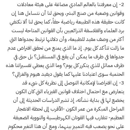
2- إن معرفتنا بالعالم المادي مصاغة على هيئة معادلات
وقوانين وضعية من صنع البشر، ويحق لنا أن نتساءل هنا إن
كانت حقيقة هذه الطبيعة رياضية حقاً، كما يحق لنا ألا نكتفي
برد العلماء والفلاسفة الذرائعيين بأن القوانين المتاحة ليست
أكثر من وصف مفيد للطبيعة، وأن دلالتها ترتبط بجدواها التي
ما زالت تتأكد كل يوم. إذ ما الذي يمنع من تحقق افتراض عدم
جدواها في ظرف ما يمكن أن يقع في المستقبل؟ بل حتى في
ظرف مماثل للذي يتكرر كل يوم؟ وما الذي يعطي تفسيراتنا هذه
الحتمية سوى اعتيادنا عليها كما يقول ديفيد هيوم والغزالي؟
3- إن افتراضنا لإمكانية التوصل إلى نظرية كل شيء قد
يتعارض مع احتمال اختلاف قوانين الفيزياء التي كان الكون
يخضع لها في بداية نشأته، إذ تشير الدراسات الحديثة إلى أن
المراحل المبكرة من عمر الكون -الأقرب إلى لحظة الانفجار
العظيم- تتقارب فيها القوتان الكهرطيسية والنووية الضعيفة
على نحو يصعب فيه التمييز بينهما، ومع أن هذا التغير محكوم