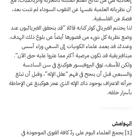
أن نظرياته العلمية نفسها عن الثقوب السوداء لم تثبت بعد،
فضلا عن الفلسفية.
لذا يختتم الفيزيائي كولز كتابه قائلا “قد يتحقق الفيزيائيون عند
وضع نظرية كل شيء من قصورها أيضاً عن بلوغ ذلك الهدف،
وعندئذ قد يعمد علماء الكونيات إلى السعي وراء أسس
ميتافيزيقية قد تكون مرضية أكثر مما عثروا عليه حتى الآن”.
ولكن للأسف، توفي البروفيسور هوكينغ في سن السادسة
والسبعين قبل أن ينجح في فهم “عقل الإله”، وقبل أن تبلغ
جرأته الاعتراف بوجود ذاك الإله الذي عجز هوكينغ عن الإحاطة
بأسرار خلقه.
الهوامش
[1]
يجمع العلماء اليوم على ردّ كافة القوى الموجودة في