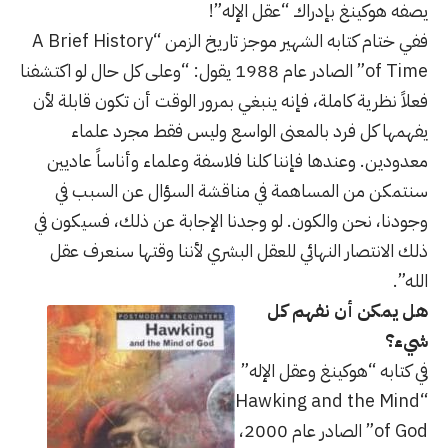
يصفه هوكينغ بإدراك “عقل الإله”!
ففي ختام كتابه الشهير موجز تاريخ الزمن “A Brief History
of Time” الصادر عام 1988 يقول: “وعلى كل حال لو اكتشفنا
فعلاً نظرية كاملة، فإنه ينبغي بمرور الوقت أن تكون قابلة لأن
يفهمها كل فرد بالمعنى الواسع وليس فقط مجرد علماء
معدودين. وعندها فإننا كلنا فلاسفة وعلماء وأناساً عاديين
سنتمكن من المساهمة في مناقشة السؤال عن السبب في
وجودنا، نحن والكون. لو وجدنا الإجابة عن ذلك، فسيكون في
ذلك الانتصار النهائي للعقل البشري لأننا وقتها سنعرف عقل
الله”.
هل يمكن أن نفهم كل
شيء؟
في كتابه “هوكينغ وعقل الإله”
“Hawking and the Mind
of God” الصادر عام 2000،