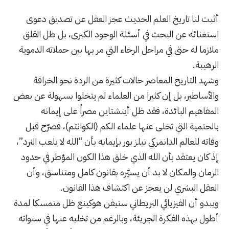
أثبت لنا تاريخ العلم الحديث عجز العقل عن تصديق دعوى
استغنائه عن البحث في أسئلة الوجود الكبرى، بل ظل القلق
ملازما له حتى في مراحل الرخاء التي مر بها بين حملاته الدموية
الرهيبة.
وشهد التاريخ المعاصر حالات كثيرة من الردة نحو الخرافة
والأساطير، بل إن كثيرا من العلماء لم يتخلوا بسهولة عن بعض
المفاهيم البائدة، فقد ظل أينشتاين مصراً على إيمانه
بالحتمية التي تخلى عنها علماء الكم (الكوانتم)، فصرّح قبل
وفاته للعالم الدانمركي نيلز بور بإيمانه بأن “الله لا يلعب النرد”،
إذ كان يعتقد بأن الله الذي خلق هذا الكون المؤطر في حدود
الزمان والمكان لا بد أن يسيّره بقانون كامل ومتناسق، وأن
العقل البشري لن يعجز عن اكتشاف هذا القانون.
ويبدو أن الفيزيائي البريطاني ستيفن هوكينغ ظل متمسكا لمدة
أطول بهذه الفكرة الجريئة، وبالرغم من تخليه عنها في سنواته