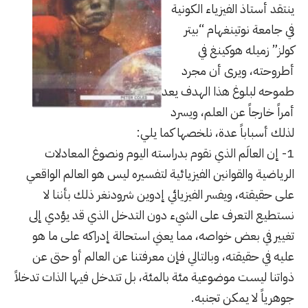
ينتقد أستاذ الفيزياء الكونية
في جامعة نوتينغهام “بيتر
كولز” زميله هوكينغ في
أطروحته، ويرى أن مجرد
طموحه لبلوغ هذا الهدف يعد
أمراً خارجاً عن العلم، ويسرد
لذلك أسباباً عدة، نلخصها كما يلي:
1- إن العالَم الذي نقوم بدراسته اليوم ونصوغ المعادلات
الرياضية والقوانين الفيزيائية لتفسيره ليس هو العالم الواقعي
على حقيقته، ويفسر الفيزيائي إدوين شرودنغر ذلك بأننا لا
نستطيع التعرف على الشيء دون التدخل الذي قد يؤدي إلى
تغيير في بعض خواصه، مما يعني استحالة إدراكه على ما هو
عليه في حقيقته، وبالتالي فإن معرفتنا عن العالم أو حتى عن
ذواتنا ليست موضوعية مئة بالمئة، بل تتدخل فيها الذات تدخلاً
جوهرياً لا يمكن تجنبه.