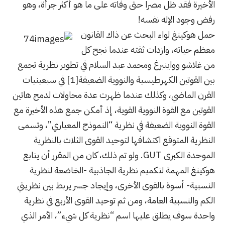
الأخيرة فقد ظل مصرا حتى وفاته على ما هو أكثر جرأة، وهو
رفض وجود الإله نفسه!
حمل هوكينغ لواء البحث عن ذاك القانون
معظم حياته، وازدات ثقته عندما نجح كل
من غلاشو وواينبرغ ومحمد عبد السلام في تطوير نظرية تجمع
بين القوتين الكهرطيسية والنووية الضعيفة
[1]
في سبعينيات
القرن الماضي، وكذلك عندما ظهرت عدة محاولات لدمج هاتين
القوتين مع القوة النووية القوية، إذ أمكن جمع هذه الأخيرة مع
القوة النووية الضعيفة في نظرية “النموذج المعياري”، وتسمى
النظرية المتوقع اكتشافها لتوحيد القوى الثلاث بالنظرية
الموحدة الكبرى GUT. ولو تم ذلك، كان من المقرر أن يتابع
هوكينغ المهمة لتكميم نظرية الجاذبية -الخاضعة لنظرية
النسبية- أسوة بالقوى الأخرى، وإيجاد جسر يربط بين نظريتي
الكم والنسبية العامة، ومن ثم توحيد القوى الأربع في نظرية
واحدة سوف يطلق عليها اسم “نظرية كل شيء”، الأمر الذي