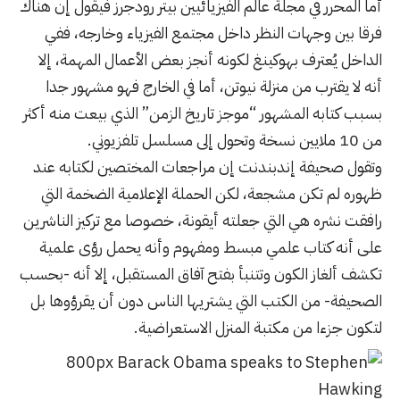
أما المحرر في مجلة عالم الفيزيائيين بيتر رودجرز فيقول إن هناك
فرقا بين وجهات النظر داخل مجتمع الفيزياء وخارجه، ففي
الداخل يُعترف بهوكينغ لكونه أنجز بعض الأعمال المهمة، إلا
أنه لا يقترب من منزلة نيوتن، أما في الخارج فهو مشهور جدا
بسبب كتابه المشهور “موجز تاريخ الزمن” الذي بيعت منه أكثر
من 10 ملايين نسخة وتحول إلى مسلسل تلفزيوني.
وتقول صحيفة إندبندنت إن مراجعات المختصين لكتابه عند
ظهوره لم تكن مشجعة، لكن الحملة الإعلامية الضخمة التي
رافقت نشره هي التي جعلته أيقونة، خصوصا مع تركيز الناشرين
على أنه كتاب علمي مبسط ومفهوم وأنه يحمل رؤى علمية
تكشف ألغاز الكون وتتنبأ بفتح آفاق المستقبل، إلا أنه -بحسب
الصحيفة- من الكتب التي يشتريها الناس دون أن يقرؤوها بل
لتكون جزءا من مكتبة المنزل الاستعراضية.