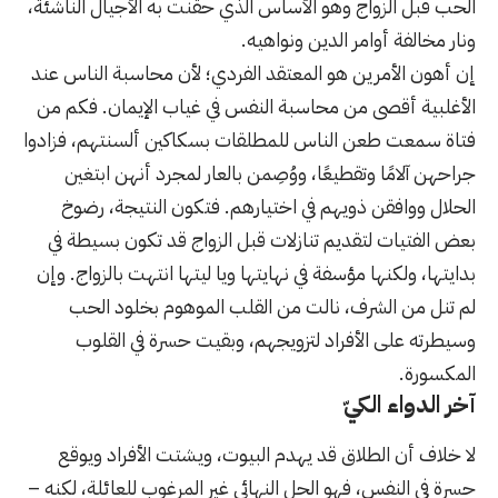
الحب قبل الزواج وهو الأساس الذي حقنت به الأجيال الناشئة،
ونار مخالفة أوامر الدين ونواهيه.
إن أهون الأمرين هو المعتقد الفردي؛ لأن محاسبة الناس عند
الأغلبية أقصى من محاسبة النفس في غياب الإيمان. فكم من
فتاة سمعت طعن الناس للمطلقات بسكاكين ألسنتهم، فزادوا
جراحهن آلامًا وتقطيعًا، ووُصِمن بالعار لمجرد أنهن ابتغين
الحلال ووافقن ذويهم في اختيارهم. فتكون النتيجة، رضوخ
بعض الفتيات لتقديم تنازلات قبل الزواج قد تكون بسيطة في
بدايتها، ولكنها مؤسفة في نهايتها ويا ليتها انتهت بالزواج. وإن
لم تنل من الشرف، نالت من القلب الموهوم بخلود الحب
وسيطرته على الأفراد لتزويجهم، وبقيت حسرة في القلوب
المكسورة.
آخر الدواء الكيّ
لا خلاف أن الطلاق قد يهدم البيوت، ويشتت الأفراد ويوقع
حسرة في النفس، فهو الحل النهائي غير المرغوب للعائلة، لكنه –