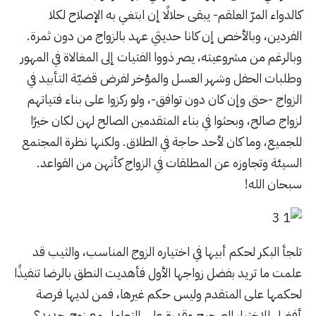
كالدواء المرّ العلقم- يبقى حلالًا إن ابتغي به الإصلاح لكلا
الفردين، وبالأخص إن كانا حديثي عهد بالزواج من دون ثمرة.
وبالرغم من مشروعيته، يصر ذووا الفتيات إلى المغالاة في المهور
وطلبات الحفل وشهر العسل والمؤخر لفرض قضيّة التأبيد في
الزواج -حتى وإن كان دون توافق-، ولو ركزوا على بناء فتياتهم
لزواج صالح، وبحثوا في بناء المتقدمين الصالح لهن لكان خيرًا
للجميع، وما كان لأحد حاجة في الطلاق. ولكنها نظرة المجتمع
السيئة وتجاوزه عن المطلقات في الزواج كأنهن من القواعد.
سبحان الله!
تلجأ البكر لحكم أبيها في اختياره الزوج المناسب، والثيب قد
علمت ما تريد بفضل زواجها الأول فأهديت النطق بالرضا تنفيذًا
لحكمها على المتقدم وليس حكم غيرها، فمن لديها فرصة
أفضل للاختيار الصحيح وقدرة على التعامل مع زوج جديد؟