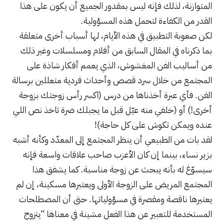
المتوازنة، لذلك فإنه ليس بمقدور الجميع أن يكون على هذا
القدر من الكفاءة لتحمل هذه المسؤولية.
لكن صعوبة التطبيق في هذه الأيام، لها أسباب أخرى متعلقة
بما ذكرناه في
المقال السابق
من أفلام ومسلسلات وغير ذلك
من أساليب الفن المغشوش، الذي يعمم أفكار شاذة على
المجتمع من خلال سرد قصص وأحداث فردية متعللين برسالة
الفن. فأي عبرة أخذناها من درس (اكسر رأس زوجتك بزوجة
أخرى!) أو (خلفي منه عيّل قبل ما يجبلك ضرة تاخذ نص اللي
عنده ويمكن تكوش على كل حاجة)!
لقد بات من الطبيعي أن ينظر المجتمع إلى المعدّد وكأنه أشبه
بزير نساء، بينما إن كان الأعزب صاحب علاقات واسعة فإنه
سيسوّغ له بأنه يبحث عن زوجة مناسبة. كما يشفق هذا
المجتمع المريض على الزوجة الأولى ويعتبرها مسكينة، إن لم
يعتبرها ناقصة ومقصرة في مسؤولياتها. حتى أن المصطلحات
المستخدمة للتعبير عن هذا الفعل مشينة في معناها “يتزوج