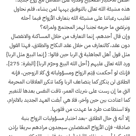
هذه مشيئة الله تعالى بالتوفيق يهبها لمن يشاء، فلم نحاول
تغليب رغباتنا على مشيئة الله بتعارف الأزواج فيما أحله
ونرتضي ما حرمه تجنبا لهمز المجتمع ولمزاته؟
وإن قال أحدهم، إنما التعارف من خلال المساكنة والانفصال
دون عقد، كالتعارف من خلال عقد النكاح والطلاق، فهذا القول
مثل قول أهل الجاهلية في الربا حين قالوا: {إنما البيع مثل الربا}
ورد الله تعالى عليهم {أحل الله البيع وحرّم الربا} [البقرة: 275]،
فإنك لو أحكمت قِيَم الزواج ومسؤولياته في كلا الزوجين، فإنه
الطلاق لن يتكرّر كما يتضاعف الربا وكما تتكرر العلاقات المحرمة
التي ما إن رست على شريك العمر، تاقت النفس بعدها للتغيير
كما اعتادت بين حين وآخر، فلا هي أبقت العهد الجديد بالالتزام،
ولا استطاعت طرد ما عهدت من قلوبها.
إلا أنه في حال الطلاق -بعد اختبار مسؤوليات الزواج بنية
صادقة- فإن الأزواج المنفصلين سيجدون مرادهم سريعًا بإذن