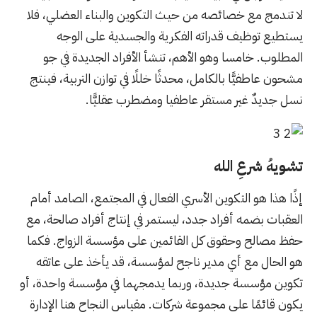
لا تندمج مع خصائصه من حيث التكوين والبناء العضلي، فلا
يستطيع توظيف قدراته الفكرية والجسدية على الوجه
المطلوب. خامسا وهو الأهم، تنشأ الأفراد الجديدة في جو
مشحون عاطفيًّا بالكامل، محدثًا خللًا في توازن التربية، فينتج
نسل جديدٌ غير مستقر عاطفيا ومضطرب عقليًّا.
تشويهُ شرعِ الله
إذًا هذا هو التكوين الأسري الفعال في المجتمع، الصامد أمام
العقبات بضمه أفراد جدد، ليستمر في إنتاج أفراد صالحة، مع
حفظ مصالح وحقوق كل القائمين على مؤسسة الزواج. فكما
هو الحال مع أي مدير ناجح لمؤسسة، قد يأخذ على عاتقه
تكوين مؤسسة جديدة، وربما يدمجهما في مؤسسة واحدة، أو
يكون قائمًا على مجموعة شركات. مقياس النجاح هنا الإدارة