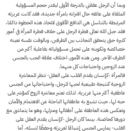
وبما أن الرجل عقلاني بالدرجة الأولى ليقدر حجم المسؤولية
الملقاة على عاتقه حال اقترانه بامرأة جديدة، فقد كانت غريزته
المرتبطة بالتناسل هي الدافع الأقوى لاتخاذ هذه الخطوة دائمًا،
فقد جبل الله تعالى فطرة الرجل على خلاف فطرة المرأة في أمور
كثيرة حتى يتحقق التجاذب بين الطرفين، وبالوقت نفسه تعينه
خصائصه وتكوينه على تحمل مسؤولياته بفاعلية أكبر من
الطرف الآخر. ومن هذه الأمور، اختلاف علاقة الحب بالجنس
عند الزوجين واحتياجات كل منهما.
فالمرأة -كإنسان يقدم القلب على العقل- تنظر للمعاشرة
الزوجية كنتيجة طبيعية لحبها للرجل، واحتياجاتها من الجنس
عاطفية أكثر منها غريزية. لذلك تعتبر معاشرة الزوج كمؤشر على
حبه لها، حيث تشبع به عاطفاتها الباحثة عن الاهتمام والأمان
وتعكس هذه العاطفة على أطفالها ومنزلها، وهو ما يتماشى مع
دورها كحاضنة. بينما كان الرجل -كإنسان يقدم العقل على
القلب- يمارس الجنس إشباعًا لغريزته وحفظًا لنسله، أما