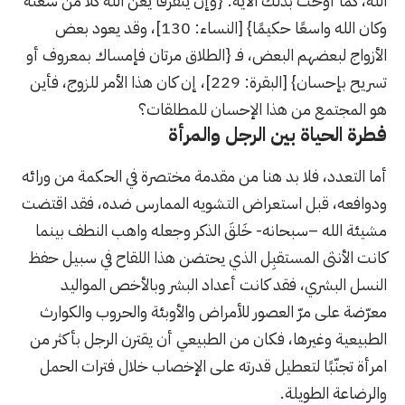
الله، كما أوحت بذلك الآية: {وإن يتفرقا يغن الله كلا من سعته
وكان الله واسعًا حكيمًا} [النساء: 130]، وقد يعود بعض
الأزواج لبعضهم البعض، فـ {الطلاق مرتان فإمساك بمعروف أو
تسريح بإحسان} [البقرة: 229]، إن كان هذا الأمر للزوج، فأين
هو المجتمع من هذا الإحسان للمطلقات؟
فطرة الحياة بين الرجل والمرأة
أما التعدد، فلا بد هنا من مقدمة مختصرة في الحكمة من ورائه
ودوافعه، قبل استعراض التشويه الممارس ضده، فقد اقتضت
مشيئة الله –سبحانه- خَلقَ الذكر وجعله واهب النطف بينما
كانت الأنثى المستقبِل الذي يحتضن هذا اللقاح في سبيل حفظ
النسل البشري، فقد كانت أعداد البشر وبالأخص المواليد
معرّضة على مرّ العصور للأمراض والأوبئة والحروب والكوارث
الطبيعية وغيرها، فكان من الطبيعي أن يقترن الرجل بأكثر من
امرأة تجنّبًا لتعطيل قدرته على الإخصاب خلال فترات الحمل
والرضاعة الطويلة.