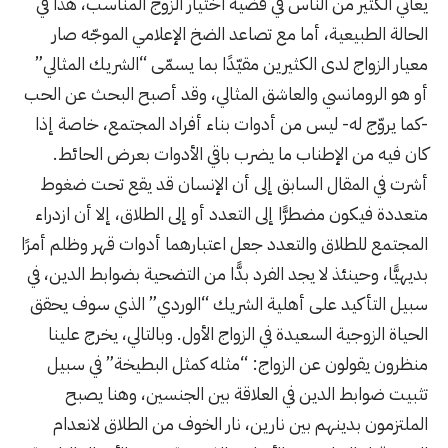
يعاني الكثير من الناس في قضية اختيار الزوج المناسب، هذا في
الحالة الطبيعية، أما مع تصاعد الضخ الإعلامي الموجّه صار
معيار الزواج لدى الكثيرين مقيّدًا بما يسمّى “الشريك المثالي”
أو هو الرومانسي والعاشق المثالي، وقد أصبح البحث عن الحب
-كما يروّج له- ليس من أدوات بناء أفراد المجتمع، خاصة إذا
كان فيه من الإطناب ما يضرب باقي الأدوات بعرض الحائط.
أشرت في المقال السابق إلى أن الإنسان قد يقع تحت ضغوط
متعددة فيكون مضطرًّا إلى التعدد أو إلى الطلاق، إلا أن ازدراء
المجتمع للطلاق والتعدد جعل اعتبارهما أدوات قهر وظلم أمرًا
بديهيًّا، وحينئذ لا يجد الفرد بدًّا من التضحية بضوابط الدين، في
سبيل التأكيد على أهلية الشريك “الوردي” الذي سوف يحقق
الحياة الزوجية السعيدة في الزواج الأول. وبالتالي، يخرج علينا
منظرون يقولون عن الزواج: “مثله كمثل البطيخة” في سبيل
تثبيت ضوابط الدين في العلاقة بين الجنسين، وهنا يصبح
الملتزمون بدينهم بين نارين، نار الخوف من الطلاق لانعدام