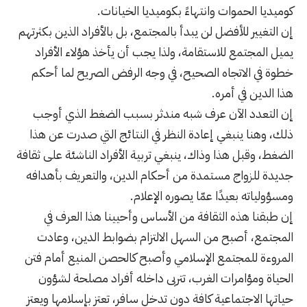
كوميديا الحموات وانتهاءً بكوميديا الخيانات.
إن التغيير للأفضل لن يبدأ بالمجتمع، بل بالأفراد الذين بكثرتهم
يميل المجتمع للاستقامة، ولذا يجب أن يأخذ هؤلاء الأفراد
خطوة في الاتجاه الصحيح، في وجه الرفض الصريح لما أحكم
هذا الدين في أمره.
إن التعدد الآن عرف شبه مندثر بسبب الضغط الذي أوجب
ذلك، وهنا ينبغي إعادة النظر في النتائج التي صدرت عن هذا
الضغط، وقبل هذا وذاك، ينبغي تربية الأفراد الناشئة على ثقافة
جديدة للزواج مستمدة من أحكام الدين، والتعريف بأهدافه
ومسؤولياته بعيدًا عمّا يصوره الإعلام.
إن طبقنا هذه الثقافة من الأساس وأحيينا هذا العرف في
المجتمع، أصبح من السهل الالتزام بضوابط الدين، وعادت
المروءة للمجتمع الإسلامي وأصبح كالحصن المنيع أمام فتن
الحياة ومؤامرات الغرب، تتربى داخله أفراد مصلحة لشؤون
حياتها الاجتماعية كافة دون تدخل سافر، تعتز بإسلامها ويعتز