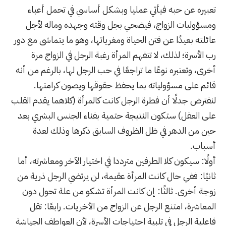
تعبيره عن حبه فيأتي عمليا وبشكل أساسي في تحمل أعباء
ومسؤوليات الزواج، فيضحي بجل وقته وجهده وماله لأجل
عائلته بعيدًا عن فتن الحياة ومغرياتها، وهو ما يتماشى مع دور
رب الأسرة؛ لذلك، لا تتفهم المرأة رغبة الرجل في الزواج مرة
أخرى، وتعتبره نوعًا ما تراجعًا في حب الرجل لها، بالرغم من أنه
قائم على مسؤولياته بما يحفظ حقوقها ويصون كرامتها.
لنفترض جدلًا أن فطرة الرجل كانت كالمرأة (كلاهما يقدم القلب
على العقل) ستكون النتيجة حتمية بفناء الجنس البشري بعد
حين من الدهر في ظل الظروف السابق ذكرها وذلك لعدة
أسباب.
أولًا: سيكون كلا الطرفين مترددا في اختيار الآخر ومعاشرته، أما
ثانيًا: ففي حال كانت المرأة عقيمة، لن يرتضي الرجل ذرية من
زوجة أخرى. ثالثًا: إن كانت المرأة تشكو من علة تحول دون
المعاشرة، امتنع الرجل عن الزواج من الأخريات. رابعًا: تقل
فاعلية الرجل في تلبية احتياجات الأسرة، لأن العواطف الجياشة