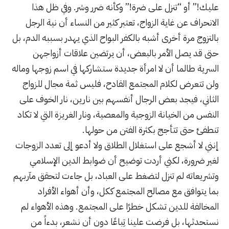
عليك!” أو “تنزل على ضرة!” وكأنه ضرر وشر. وفي ظل هذا
الانحراف عن غاية الزواج، تعتبر كثير من النساء أن نية الرجل
بالتزوج مرة أخرى أشبه بالكفر البواح الذي يهدر بسببه الدم، بل
حتى قد يصل الأمر بالبعض، أن يرتضين علاقات أزواجهن
السرية طالما أن لا امرأة جديدة ستشاركها في اسم زوجها وماله
ولن تتعرض لكلام المجتمع القادح، فليس ثمة مجال للزواج
الثاني، فيجد بعض الرجال أنفسهم بين نارين، نار الخوف على
النفس من الخيانة الزوجية والمعصية، ونار الغريزة التي لا تكاد
تنطفئ حتى تتأجج بكثرة الفتن من حولها.
إنني لا أشجع على استغلال الطلاق ولا أدعو إلى تعدد الزوجات
لغير ضرورة، لكني أردت توضيح أن ضوابط الدين الإسلامي
وتشريعاته لم تنزل لتضغط على العباد، بل جاءت لتحقق مآربهم
بما يتوافق مع مصالح المجتمع ككل، وأن أهواء الأفراد
المخالفة للدين تشكل خطرًا على المجتمع. وهذه الأهواء لم
نستحدثها، بل فرضت علينا تِباعًا دون أن نشعر، بدءاً من