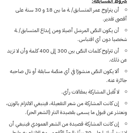
شروط المسابقة:
أن يتراوح عمر المتسابق/ ـة ما بين 18 و 30 سنة على
أقصى تقدير.
أن يكون النصّ المرسَل أصيلا ومن إبداع المتسابق/ ـة
شخصيا دون أي اقتباس.
أن تتراوح كلمات النصّ بين 300 إلى 400 كلمة وأن لا تزيد
عن ذلك.
ألا يكون النصّ منشورًا في أي منصّة سابقة أو نال صاحبه
جائزة عنه.
لا تُقبل المشاركة بمقالات رأي.
إن كانت المشاركة من شعر التفعيلة، فينبغي الالتزام بالوزن،
ونعتذر عن قبول ما يسمى بقصيدة النثر (الشعر الحر).
إن كانت المشاركة قصيدة من الشعر العمودي فينبغي أن
لا تزيد أبياتها على 30 بيتًا بالحدّ الأقصى، مع الالتزام بضوابط