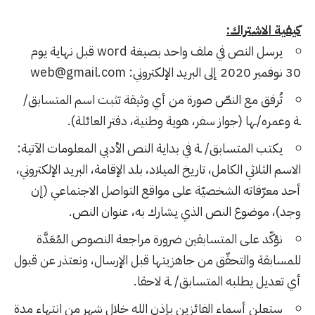
كيفية الاشتراك:
يرسل النص في ملف واحد بصيغة word قبل نهاية يوم
30 نوفمبر 2020 إلى البريد الإلكتروني: ‫web@gmail.com
تُرفق مع النصّ صورة من أي وثيقة تثبت اسم المتسابق/
ـة وعمره/ـها (جواز سفر، هوية وطنية، دفتر العائلة).
يكتب المتسابق/ ـة في بداية النص الأدبي المعلومات الآتية:
الاسم الثلاثي الكامل، تاريخ الميلاد، بلد الإقامة، البريد الإلكتروني،
أحد معرّفاته الشخصيّة على مواقع التواصل الاجتماعي (إن
وجد)، موضوع النص الذي يشارك به، عنوان النص.
نؤكّد على المتسابقين ضرورة مراجعة النصوص المُعَدَّة
للمسابقة والتحقّق من جاهزيتها قبل الإرسال، ونعتذر عن قبول
أي تعديل يطلبه المتسابق/ ـة لاحقا.
ستعلن أسماء الفائزين بإذن الله خلال شهر من انتهاء مدة