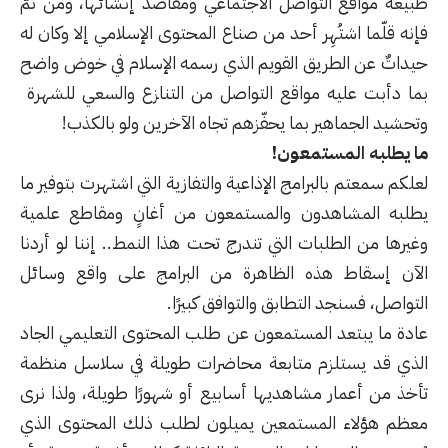
طبيعة مواقع التواصل الاجتماعي ومقاصد إنشائها، ومن ثمّ
فإنه قلّما اشتُهِر أحد من صناع المحتوى الإسلامي إلا وكان له
حيداتٌ عن الطريق القويم الذي رسمه الإسلام في خوض واضح
بما دأبت عليه مواقع التواصل من التنازع والسعي للشهرة
وتحشيد الجماهير بما يحفّزهم تجاه الآخرين ولو بالكذب!
ما يطلبه المستمعون!
لعلكم سمعتم بالبرامج الإذاعية والتفازية التي اشتهرت بتوفير ما
يطلبه المشاهدون والمستمعون من أغانٍ ومقاطع علمية
وغيرها من الطلبات التي تندرج تحت هذا النمط.. إننا لو أردنا
الآن إسقاط هذه الظاهرة من البرامج على واقع وسائل
التواصل، فسنجد التطابق والتوافق كبيرًا.
عادة ما يبتعد المستمعون عن طلب المحتوى التعليمي الجاد
الذي قد يستلزم متابعة محاضرات طويلة في سلاسل منظمة
تأخذ من أعمار مشاهديها أسابيع أو شهورًا طويلة، ولذا نرى
معظم هؤلاء المستمعين يميلون لطلب ذلك المحتوى الذي