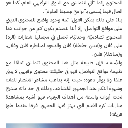
المحتوى إنما تأتي لتتماشى مع الذوق الترفيهي العام، كما هو
الحال فيما يُسمى بـ”
برامج تبسيط العلوم
“.
بناءً على ذلك يمكن القول: ثمة وجود واضح للمحتوى الديني
على مواقع التواصل، إلا أننا ننصدم بكون كثيرٍ من جوانب هذا
المحتوى تصادميّة وجَدليّة، تحمل في مجملها شعارات (الرد)
على فلان و(تبيين حقيقة) فلان والدعوة لمناظرة فلان وفلان،
و(مباهلة) فلان.
وللأسف، فإن طبيعة مثل هذا المحتوى تتماشى تمامًا مع
طبيعة مواقع التواصل، فهو في حقيقته محتوى ترفيهي لا يبني
علمًا ولا يوقّر دعوة؛ حيث إنه يداعب مشاعر الانتصار للذات
وشهوة التكبر عند الجمهور المُشاهد، وذلك في حد ذاته مندرج
تحت أبواب واسعة من أهداف الترفيه، فهو أشبه بمشاهدة
مباريات كرة القدم التي يهتز فيها الجمهور فرحًا عندما يفوز
فريقه!