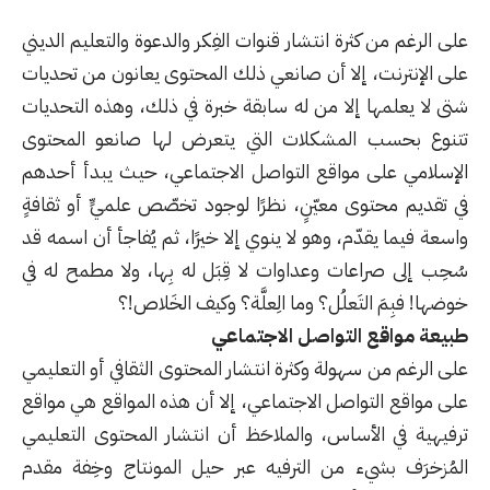
على الرغم من كثرة انتشار قنوات الفِكر والدعوة والتعليم الديني
على الإنترنت، إلا أن صانعي ذلك المحتوى يعانون من تحديات
شتى لا يعلمها إلا من له سابقة خبرة في ذلك، وهذه التحديات
تتنوع بحسب المشكلات التي يتعرض لها صانعو المحتوى
الإسلامي على مواقع التواصل الاجتماعي، حيث يبدأ أحدهم
في تقديم محتوى معيّنٍ، نظرًا لوجود تخصّص علميٍّ أو ثقافةٍ
واسعة فيما يقدّم، وهو لا ينوي إلا خيرًا، ثم يُفاجأ أن اسمه قد
سُحِب إلى صراعات وعداوات لا قِبَل له بِها، ولا مطمح له في
خوضها! فبِمَ التَعلُل؟ وما الِعلَّة؟ وكيف الخَلاص!؟
طبيعة مواقع التواصل الاجتماعي
على الرغم من سهولة وكثرة انتشار المحتوى الثقافي أو التعليمي
على مواقع التواصل الاجتماعي، إلا أن هذه المواقع هي مواقع
ترفيهية في الأساس، والملاحَظ أن انتشار المحتوى التعليمي
المُزخرَف بشيء من الترفيه عبر حيل المونتاج وخِفة مقدم