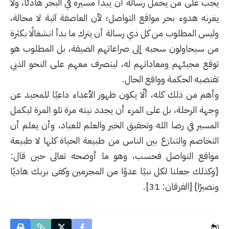
يجب على من يحمل رسالة أن يبدأ مسيره في البحر هادئًا، ولا
يغرنه هدوء بحر مواقع التواصل؛ لأن العاصفة آتية لا محالة،
وليس المطلوب من كل ذي رسالة أن يترك ما بدأ انشغالًا بكثرة
من سيحاولون سحبه إلى صراعاتهم الضيقة، بل المطلوب هو
توقع مجيئهم ومعاداتهم له، ليتصرف معهم على النحو الذيي
تقتضيه الحكمة وواقع الحال.
وأهم من ذلك كله، ألّا يكون ظهور الأعداء داعيًا للمحيد عن
وِجهة الرحلة، بل على المرء أن يجدد نيته مرة تلو المرة ليكمل
المسير في رضا الله وتحقيق الخير والعلم للعباد، وأن يعلم أن
التخاصم والتنازع بين الناس من طبيعة الحياة كلها لا طبيعة
مواقع التواصل فحسب، وهو ما أوضحه تعالى حين قال:
{وكذلك جعلنا لكل نبيًا عدوًا من المجرمين وكفى بربك هاديًا
ونصيرًا} [الفرقان: 31].