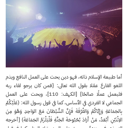
أما طبيعة الإسلام ذاته، فهو دين يحث على العمل النافع ويذم
اللغو الفارغ عمًلا بقول الله تعالى: {فمن كان يرجو لقاء ربه
فليعمل عملًا صالحًا} [الكهف: 110]، ويحث على العمل
الجماعي لا الفردي في الأساس، كما في قول رسول الله: (عَلَيْكُمْ
بِالجَمَاعَةِ وَإِيَّاكُمْ وَالفُرْقَةَ فَإِنَّ الشَّيْطَانَ مَعَ الوَاحِدِ وَهُوَ مِنَ
الاِثْنَيْنِ أَبْعَدُ، مَنْ أَرَادَ بُحْبُوحَةَ الجَنَّةِ فَلْيَلْزَمُ الجَمَاعَةَ) [أخرجه