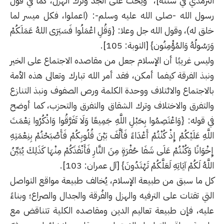
الترمذي في سننه]، ويحث على الجد وترك الهزل، كما في قول
رسول الله -صلى الله عليه وسلم-: (اعملوا، فكل ميسر لما
خلق له)، وقول الله جل وعلا: {وَقُلِ اعْمَلُوا فَسَيَرَى اللهُ عَمَلَكُمْ
وَرَسُولُهُ وَالمُؤْمِنُون} [التوبة: 105].
وليس غريبًا أن الإسلام جعل من مقاصده الاجتماع على الخير
ونبذ الفرقة كيفما أمكن، فقد أمر الله تبارك وتعالى هذه الأمة
بالاجتماع والائتلاف ووحدة الكلمة ورص الصفوف ونبذ التنازع
والتفرق والاختلاف وترك الشقاق والتفرق والتحزب، كما أوضح
في قوله: {وَاعْتَصِمُوا بِحَبْلِ اللَّهِ جَمِيعًا وَلَا تَفَرَّقُوا وَاذْكُرُوا نِعْمَتَ
اللَّهِ عَلَيْكُمْ إِذْ كُنْتُمْ أَعْدَاءً فَأَلَّفَ بَيْنَ قُلُوبِكُمْ فَأَصْبَحْتُمْ بِنِعْمَتِهِ
إِخْوَانًا وَكُنْتُمْ عَلَى شَفَا حُفْرَةٍ مِنَ النَّارِ فَأَنْقَذَكُمْ مِنْهَا كَذَلِكَ يُبَيِّنُ
اللَّهُ لَكُمْ آيَاتِهِ لَعَلَّكُمْ تَهْتَدُونَ} [آل عمران: 103].
كل ما سبق من طبيعة الإسلام، يُخالف طبيعة مواقع التواصل
التي تقتات على الترفيه والهزل والفُرقة والجدال والصراع؛ وبناءً
عليه، فإن طبيعة تعاليم الدين ومقاصده الكلية تتناقض مع