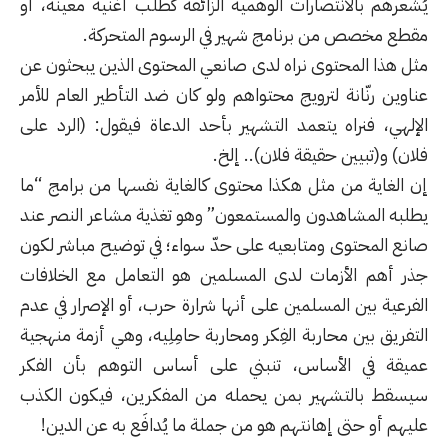
يُشعرهم بالانتصارات الوهمية الزائفة كطلب أغنية معينة، أو
مقطع مخصص من برنامج شهير في الرسوم المتحركة.
مثل هذا المحتوى نراه لدى صانعي المحتوى الذين يبحثون عن
عناوين رنّانة لترويج محتواهم ولو كان ضد التأطير العام للأمر
الإلهي، فنراه يتعمد التشهير بأحد الدعاة فيقول: (الرد على
فلان) و(تبيين حقيقة فلان).. إلخ.
إن الغاية من مثل هكذا محتوى كالغاية نفسها من برامج “ما
يطلبه المشاهدون والمستمعون” وهو تغذية مشاعر النصر عند
صانع المحتوى ومتابعيه على حدّ سواء؛ في توضيح مباشر لكون
جذر أهم الأزمات لدى المسلمين هو التعامل مع الخلافات
الفرعية بين المسلمين على أنها شرارة حرب، أو الإصرار في عدم
التفريق بين محاربة الفِكر ومحاربة حامِلِيه، وهي أزمة منهجية
عميقة في الأساس، تنبني على أساس التوهم بأن الفكر
سيسقط بالتشهير بمن يحمله من المفكرين، فيكون الكذب
عليهم أو حتى إهانتهم هو من جملة ما يُدافَع به عن الدين!