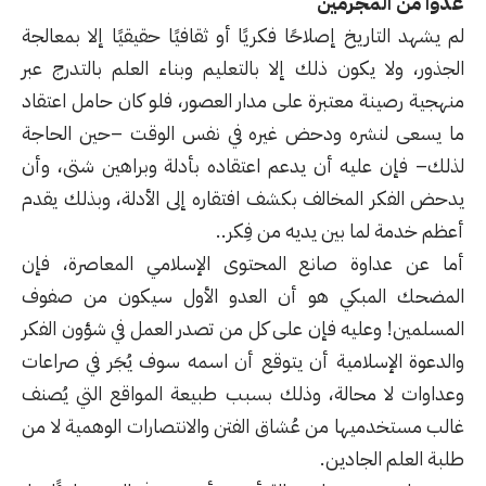
عدوًا من المجرمين
لم يشهد التاريخ إصلاحًا فكريًا أو ثقافيًا حقيقيًا إلا بمعالجة
الجذور، ولا يكون ذلك إلا بالتعليم وبناء العلم بالتدرج عبر
منهجية رصينة معتبرة على مدار العصور، فلو كان حامل اعتقاد
ما يسعى لنشره ودحض غيره في نفس الوقت –حين الحاجة
لذلك– فإن عليه أن يدعم اعتقاده بأدلة وبراهين شتى، وأن
يدحض الفكر المخالف بكشف افتقاره إلى الأدلة، وبذلك يقدم
أعظم خدمة لما بين يديه من فِكر..
أما عن عداوة صانع المحتوى الإسلامي المعاصرة، فإن
المضحك المبكي هو أن العدو الأول سيكون من صفوف
المسلمين! وعليه فإن على كل من تصدر العمل في شؤون الفكر
والدعوة الإسلامية أن يتوقع أن اسمه سوف يُجَر في صراعات
وعداوات لا محالة، وذلك بسبب طبيعة المواقع التي يُصنف
غالب مستخدميها من عُشاق الفتن والانتصارات الوهمية لا من
طلبة العلم الجادين.