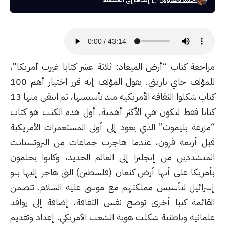
مراجعة كتاب “أرض الميعاد: ثلاثة عشر كتابا غيرت أمريكا”،
للمؤلف جاي باريني. يقول المؤلف إنه قرر اختيار أهم 100
كتاب شكلوا الثقافة الأمريكية منذ تأسيسها، ثم انتقى منها 13
كتابا فقط لتكون هي الأكثر أهمية. أول هذه الكتب هو كتاب
“مزرعة بليموث” الذي يعود إلى أولى المستعمرات الأمريكية
قبل أربعة قرون، عندما هاجرت جماعات من البروتستانت
المتشددين من إنجلترا إلى العالم الجديد، وكانوا يحلمون
بأمريكا على أنها أرض كنعان (فلسطين) التي هاجر إليها بنو
إسرائيل لتأسيس مملكتهم مع موسى عليه السلام. تتضمن
القائمة كتبا أخرى توضح نفس الثقافة، إضافة إلى روافد
علمانية وباطنية شكلت هوية الشعب الأمريكي. إعداد وتقديم