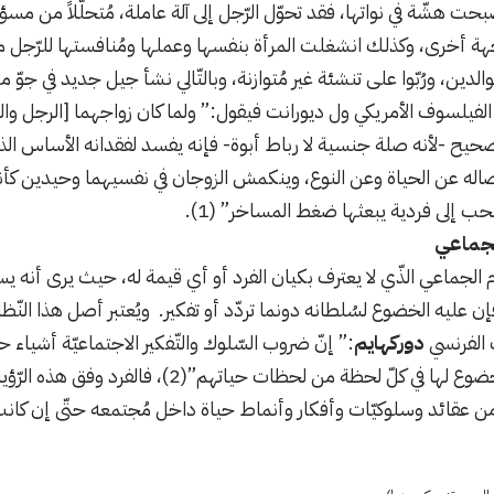
ت هشّة في نواتها، فقد تحوّل الرّجل إلى آلة عاملة، مُتحلّلاً من مسؤولي
جهة أخرى، وكذلك انشغلت المرأة بنفسها وعملها ومُنافستها للرّجل ممّ
الدين، ورُبّوا على تنشئة غير مُتوازنة، وبالتّالي نشأ جيل جديد في جوّ م
 الفيلسوف الأمريكي ول ديورانت فيقول:” ولما كان زواجهما [الرجل و
لصحيح -لأنه صلة جنسية لا رباط أبوة- فإنه يفسد لفقدانه الأساس الذ
فصاله عن الحياة وعن النوع، وينكمش الزوجان في نفسيهما وحيدين كأ
لحب إلى فردية يبعثها ضغط المساخر” (1).
الجماعي
ظام الجماعي الذّي لا يعترف بكيان الفرد أو أي قيمة له، حيث يرى أنه 
 عليه الخضوع لسُلطانه دونما تردّد أو تفكير. ويُعتبر أصل هذا النّظام 
الفرنسي
دوركهايم
:” إنّ ضروب السّلوك والتّفكير الاجتماعيّة أشياء ح
الذّين يُجبَرون على الخضوع لها في كلّ لحظة من لحظ
من عقائد وسلوكيّات وأفكار وأنماط حياة داخل مُجتمعه حتّى إن كان