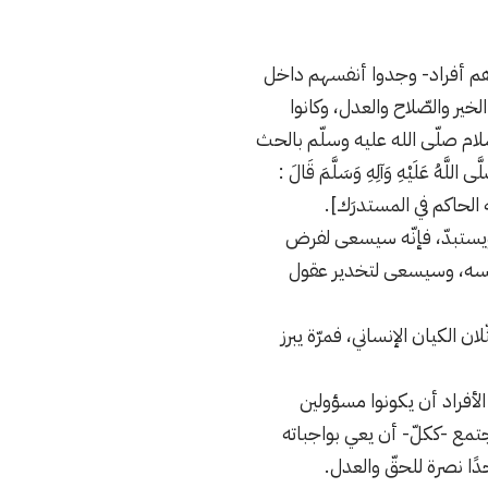
 هم أفراد- وجدوا أنفسهم داخل
ير والصّلاح والعدل، وكانوا
إسلام صلّى الله عليه وسلّم بالحث
َهُ عَلَيْهِ وَآلِهِ وَسَلَّمَ قَالَ :
ُ) [أخرجه الحاكم في المستدرَك].
 ويستبدّ، فإنّه سيسعى لفرض
ّ نفسه، وسيسعى لتخدير عقول
ن الكيان الإنساني، فمرّة يبرز
لأفراد أن يكونوا مسؤولين
جتمع -ككلّ- أن يعي بواجباته
دًا نصرة للحقّ والعدل.