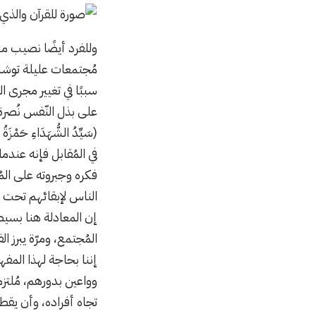
وللفرد أيضًا نصيب من
مُجتمعات عليلة توشك 
سببًا في تغيير مجرى ا
على بذل النّفس نُصرة للحق وت
(سَيِّدُ الشُّهَدَاءِ حَمْزَةُ
في المُقابل فإنه عند
فكره وجبروته على الم
الناس لإبقائهم تحت 
إن المعادلة هنا بسيطة 
المُجتمع، ومرّة يبرز ا
إننا بحاجة لهذا المف
وواعين بدورهم، مُلتز
تجاه أفراده، وأن يقطع