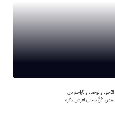
خوّة والوحدة والتّراحم بين
لبعض، كُلٌّ يسعى لفرض فِكره