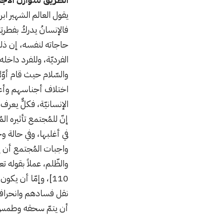
يقول العالم الشهير اب
فالإنسانُ يدركُ بفطرت
الفرديّة، وللفرد داخل
والسّلام حيث قام أوّل
اختلاف أجناسهم وأعراق
الإنسانيّة، فكلٌّ يع
إنّ للمُجتمع تأثيره ال
في أغلبها، وفي حالة وج
واجبات المُجتمع أن 
والظّلم، عملاً بقوله تعالى: {ك
110]، وإمّا أن ي
نقل فسادهم وانحرافهم
أن يتمّ سحقه وطمس ك