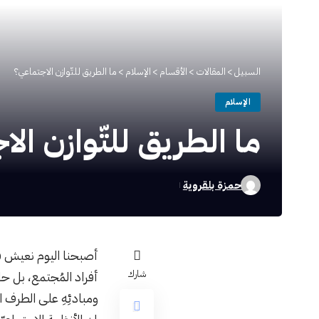
السبيل
>
المقالات
>
الأقسام
>
الإسلام
>
ما الطريق للتّوازن الاجتماعي؟
الإسلام
ما الطريق للتّوازن ال
حمزة بلقروية
أصبحنا اليوم نعيش فو
شارك
أفراد المُجتمع، بل ح
ومبادئِهِ على الطرف 