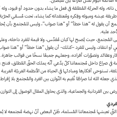
 القائمة اليوم تُمثّل صراعًا بين نقيضَين:
ّس ذاته، وله الحريّة المُطلقة في فعل ما يشاء بدون حدود أو قيود، و
طريقة عيشه وميوله وفِكره ومُعتقداته كما يشاء، تحت مُسمّي الحرّية 
مع أن يقول له “هذا خطأ” أو “هذا صواب”، وليس للمُجتمع بأن يُحاو
أحد عليه.
على المُجتمع، حيث يُصبح لها كيان مُقدّس، ولا قيمة للفرد داخله، وعل
ضٍ أو انتقاد، وليس للفرد –كذلك- أن يقول “هذا خطأ” أو “هذا صوا
ار وعقائد وتصوّرات أفراده، وجعلهم جميعًا نسخًا من قوالب جاهزة.
ظمة في صراع داخل مُجتمعاتنا كلّ يدّعي أنّه يملك الحقّ المُطلق، فن
لفة، تستوحي أفكارها ومبادئها في الحياة من الأنظمة الغربيّة الغريبة 
ي جعله الله لنا صراطًا نُقيم به التّوازن بين الفرد والمُجتمع بلا إفراط
لفردي
لتّي تعيشها مُجتمعاتنا المُسلمة، ظَنّ البعض أنّ نهضة مُجتمعه لا يُمكن