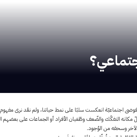
اجتماعي؟
ضى اجتماعيّة انعكست سلبًا على نمط حياتنا، ولم نعُد نرى مفهوم الأ
لّ مكانه التفكّك والضّعف وطُغيان الأفراد أو الجماعات على بعضهم ا
الآخر وسحقه من الوُجود.