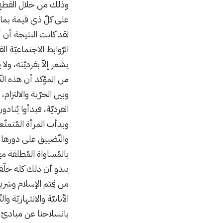
وذلك من خلال القطع مع
على كلّ ذي قيمة بما
لقد كانت النتيجة أن 
الرّوابط الاجتماعيّة ا
يشعر إلاّ بفرديّته، ول
من المؤكد أن هذه النّ
وبين الحرّية والالتزام
الفرديّة، فبدأوا يُناد
وبدأت المرأة المُتمتّع
والتّضييق على دورها 
بالمُساواة المُطلقة مع
يبدو أن ذلك كله خلّف ا
من قِيَم الإسلام وشر
الأنانيّة والانتهازيّة
بانسلاخنا عن مبادئ دين