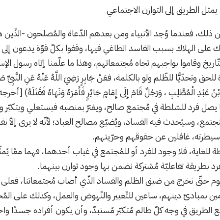
 ذلك، فعندما وُجد الأنبياء ومن بعدهم الدّعاة والمُصلحون -الذّين
على الهلاك بسبب الفاسد الطاغي فيها، وقفوا بكلّ قوّة يدعون إلى الخ
لتّاريخ وقاموا بواجبهم تجاه مُجتمعاتهم، وهذا ما علّمنا إيّاه رسول ال
حدّيًّا للظّلم ولو بالكلمة، فعَنْ جَابِرٍ رَضِيَ اللَّهُ عَنْهُ عَنِ النَّبِيِّ صَلَّى اللّ
 بْنُ عَبْدِ الْمُطَّلِبِ ، وَرَجُلٌ قَامَ إِلَى إِمَامٍ جَائِرٍ فَأَمَرَهُ وَنَهَاهُ فَقَتَلَه
ما يصل فرد للسّلطة في مُجتمع صالح، ويغترّ بمنصبه فيستعلي ويتكبّر
ُجتمع، وسيُحدث فيه الفساد، ويُضيّع مصالح العباد؛ لأنّه لا يرى إلا
سيطرته، غافلين عن حقوقهم وحرّيتهم.
للغاية، فلا وجود للفرد أو للمُجتمع في غياب أحدهما، فهما معًا يُمثّلا
لفرد بطريقة تفاعليّة مُشتركة نضمن بها وجود توازن بينهما.
هوم حتّى نخرج من ضيق الظلم والفساد الذّي أصاب مُجتمعاتنا، فعلى ا
مين بمبادئ دينهم، ساعين للتّغيير والنّهوض والعمل، وكذلك على المُ
 الطريق في وجه كلّ ظالم مُتكبّر مُستبدّ، وأن يكون أفراده جسدًا واح