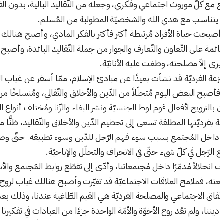
 كلّ موروث اجتماعي وفكري، وجعله من التّقاليد البالية، بدون القيام
 يتناسب مع هدي الله والشخصيّة المطولبة من المُسلم.
أصبحت حياة الأفراد مُرتبطة أكثر فأكثر بالفكر المادي، وأصبح هنالك 
لقائمة على التّعاون والتّعارف والجوار من جملة التّقاليد البائدة، وأصبح 
ا يرى إلاّ مصلحته، وطغت عليه الأنانيّة.
زعة الفرديّة قد نشأت بعيدًا عن مبادئ الإسلام، ممّا أسفر عن غياب ال
، فأصبح البعض اليوم مُتحلّلاً من الدّين والأخلاق والتّقالي، ومُنسلخًا م
ون بالترويج لأفعال قوم لوط الجنسيّة ونشر البغاء والزّنا ومُختلف أنوا
ة بفرديّتها المطلقة تسعى إلى تحطيم الدّين والأخلاق والتّقاليد، ظنًّا 
داخل المُجتمع بسبب سوء فهم الرّجل للدّين وسوء تطبيقه، حتّى وصل ب
 الرّجل في كلّ شيء حتّى في الانحراف والتحلّل والإباحيّة.
نحلالاً مُدمّرًا داخل مُجتمعاتنا، وأدّى إلى تقطّع روابط المُجتمع والأس
يعته، فملامح العلاقات الاجتماعيّة قد تغيّرت وأصبح هنالك غياب لرو
 والنّفاق الاجتماعي والمصلحة الفرديّة هي القيم الطّاغية عندنا، وذلك 
نا، ولم تعُد روح الأخوّة والأمّة الواحدة جزءًا من العبادات في تفكيرنا 