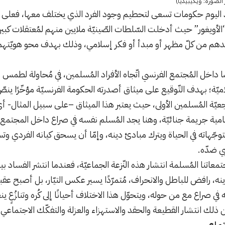
الصورة: ويكيبيديا)
 اليوم حكومات تسعى لتحطيم وجود الفرد الذي يختلف معها، فعلى س
“الأويغور” حيث أدخلت السّلطات الصّينيّة ملايين منهم لمُعتقلات كبي
جريدهم من كلّ مظهر أو مبدأ أو فكر إسلامي، وذلك بهدف محو هويّتهم
ًا داخل المُجتمع الفرنسي اتّجاه الأفراد المُسلمين، في مُحاولة لط
اميّة؛ بهدف التّوقيع على ميثاق أصدرته الحكومة الفرنسيّة مؤخّرًا ين
عيّة المُسلمين الأولى، حيث يعتبر هذا الميثاق –على سبيل المثال- أي 
لسامية جريمة جنائيّة، وهنا يجد المُسلم نفسه في صراع داخل المجتمع 
هاته في الحياة ويترك مبادئ دينه، وإمّا أن يسحق كيانه الفردي وتسل
بي ضدّه.
معاتنا المُسلمة انتشار هذه النّزعة الجماعيّة، فعندما انتشر الفساد بي
افض للباطل والانحراف، مُتمرّدًا يسير عكس التيّار، بل أصبح عقبة با
 في صراع مع من حوله، ويتحوّل هذا الاختلاف أحيانًا إلى كُره وتنازُعٍ ي
ن ذلك انتشار القطيعة والحقد والاستهزاء والعزلة والتفكّك الاجتماعي
جتماعي