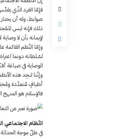
إن الأنظمة الاجتماعيّة
فإمّا الفرد الذّي يقد
ضوابط، وله أن يختار 
ذلك فإنه ليس للمُجت
لإيمانه بأن لا وصاية ل
وإمّا النّظم القائمة 
لسُلطانه دونما اعترا
الوصاية في صياغة أفك
وإنّنا لنجِد هذه الأن
أطيافٍ مُتعدّدة ومُخت
فالإسلام هو المنهج الذ
النّظام الاجتماعي ا
في ظلّ موجة الحداثة ا