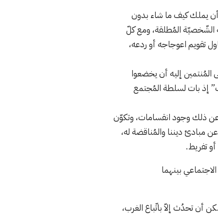
له أن يملك كيف ما شاء بدون
الشّخصيّة المُطلقة، ومع كلّ
ل تقويم اعوجاجه أو ردعه،
ى المُنتمين إليه أن يخضعوا
ب” إذ بات لسلطة المُجتمع
تج عن ذلك وجود انقسامات، وتكوّن
عن مبادئ ديننا والمُناقضة له،
 أو تفريط.
 أن تحدُث إلاّ باتّباع الغرب،