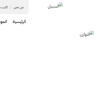
من نحن
اكتب م
الرئيسية
المو