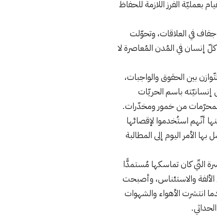
 بعمليّة الفرز اللازمة للحفاظ
جفاف في العلاقات، وتحوّلت
كلّ إنسان في المُدن المُعاصرة لا
تّوازن بين الحقوق والواجبات،
ن إنسانيّته باسم الحريّات
ع المحرّمات من خمور ومخدّرات.
منها أنّهم استُخدموا لإقصائها
ها الأمر اليوم إلى المطالبة
رة التّي كان تماسكها مُستمدًّا
ح الألفة والاستئناس، وأصبحت
بعدما انتشرت الأهواء والشهوات
الحداثي.