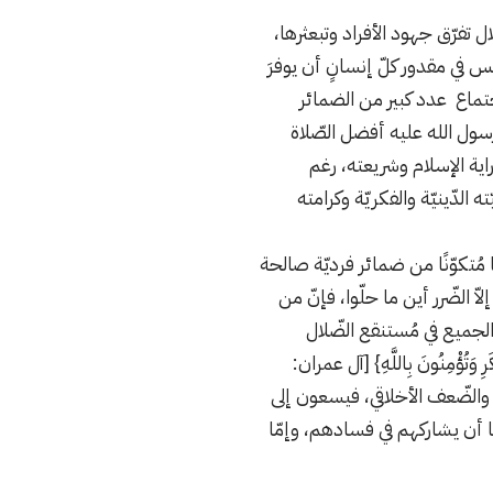
 تفرّق جهود الأفراد وتبعثرها،
س في مقدور كلّ إنسانٍ أن يوفرَ
)، فالمجتمع إذًا هو نتيجة اجتماع عدد كبير من الضمائر
رسول الله عليه أفضل الصّلاة
اية الإسلام وشريعته، رغم
لدّينيّة والفكريّة وكرامته
 مُتكوّنًا من ضمائر فرديّة صالحة
 الضّرر أين ما حلّوا، فإنّ من
جميع في مُستنقع الضّلال
َرِ وَتُؤْمِنُونَ بِاللَّهِ} [آل عمران:
ن والضّعف الأخلاقي، فيسعون إلى
 أن يشاركهم في فسادهم، وإمّا