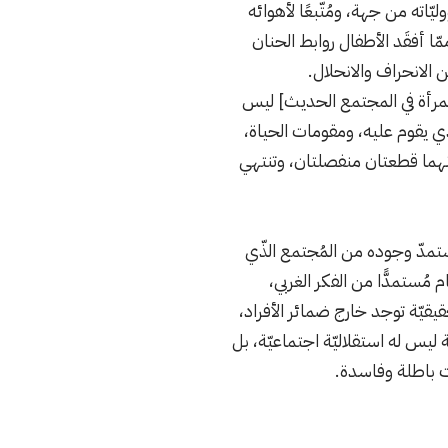
ّاته من جهة، ومُتّبعًا لأهوائه
ا أفقَد الأطفال روابط الحنان
ن الانحراف والانحلال.
المرأة في المجتمع الحديث] ليس
ي يقوم عليه، ومقومات الحياة،
نهما قطعتان منفصلتان، وتنتهي
يستمدّ وجوده من المُجتمع الذّي
مُستمدًّا من الفكر الغربي،
قيقيّة توجد خارج ضمائر الأفراد،
ات حياتهم”(2)، فالفرد وفق هذه الرّؤية ليس له استقلاليّة اجتماعيّة، بل
ت باطلة وفاسدة.