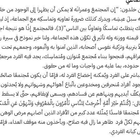
ن خلدون: “إن المجتمعَ وعمرانَه لا يمكن أن يظهرا إلى الوجود من خلال
ِه سبلَ عيشِه، ويدرك كذلك ضرورةَ تعاونِه وتماسكِه مع الجماعة، إذ لي
حاجاته لنفسه، إن ذلك يتطلبُ تماسكًا وتعاونًا بين الناس”(3
ه قيمته ووزنه وله تأثير في تكوّن هذه الجماعة، ولنا خير نموذج في سيرة 
اً بتربية وتزكية نفوس أصحابه، الذين آمنوا به واتّبعوه، وجمعهم تحت ر
هم، فنجحوا ببناء مُجتمع مُتوازن ومُتماسِك، يجد فيه الفرد مرجعيّته ا
رف حدوده، بما عليه من واجبات وما له من حقوق.
مُباشر على الفرد ويُمكنه إخضاع الفرد له، فإمّا أن يكون مُجتمعًا صالحًا
ود أفراد مُنحرفين ومخدوعين باتّباع أهوائهم وشهواتهم ولا يُحدثون إلاّ
يكفّ أيديهم وينهاهم عن فسادهم، ويسعى لإيقافهم، حتّى لا يسقط ال
ُنتُمْ خَيْرَ أُمَّةٍ أُخْرِجَتْ لِلنَّاسِ تَأْمُرُونَ بِالْمَعْرُوفِ وَتَنْهَوْنَ عَنِ الْمُنك
كون مُجتمعًا فاسدًا يُمثّله عدد كبير من الأفراد الذين أصابهم مرض الوه
 لكلّ فرد طاهر ما زال فيه صلاح، ويأخذون منه موقف العداء، فإمّا
يانه الفردي.