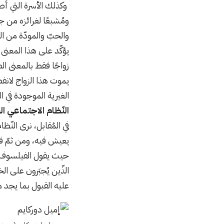
وكذلك الأسرة التي أصبح
ومُشبعًا لغرائزه من 
والحبّ والمودّة من الو
يؤكّد على هذا المعنى
زواجًا فقط بالمعنى ا
يموت هذا الزواج لان
الغيرية الموجودة في ا
النّظام الاجتماعي 
في المُقابل، نرى النّ
يعيش فيه، ومن ثمّ فإن
حيث يقول الفيلسوف 
عليه القبول بما يجد 