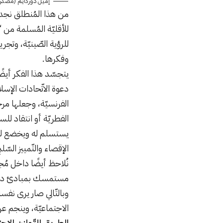
إميل دوركايم (مصدر 
من هذا المُنطلق نجد
للأقليّة المُسلمة من 
للرؤية الصّينيّة، وت
وفكرها.
يتجسّد هذا الفكر أيض
دعوة الاتّحادات الإسل
الفرنسيّة، وجعلها مرج
الفطريّة أو انتقاد ل
يستسلم له ويخضع لتوجّ
الإقصاء والتّمييز السّل
نُلاحظ أيضًا داخل مُجت
مستمسك بمبادئ دينه، ر
وبالتّالي صار يرى نفسه
الاجتماعيّة، وينجم ع
الطريق للتّوازن الا