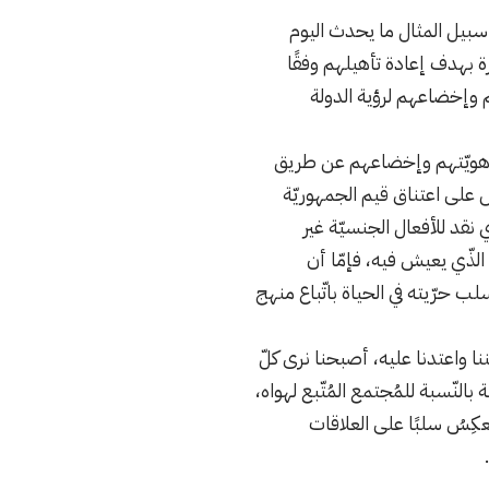
بيل المثال ما يحدث اليوم
رة بهدف إعادة تأهيلهم وفقًا
 وإخضاعهم لرؤية الدولة
مس هويّتهم وإخضاعهم عن طريق
صّ على اعتناق قيم الجمهوريّة
نقد للأفعال الجنسيّة غير
الذّي يعيش فيه، فإمّا أن
ب حرّيته في الحياة باتّباع منهج
ننا واعتدنا عليه، أصبحنا نرى كلّ
لنّسبة للمُجتمع المُتّبع لهواه،
نعكِسُ سلبًا على العلاقات
.