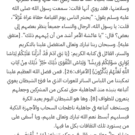
وسلامتها، فقد روي أنها قالت: سمعت رسول الله صلى الله
عليه وسلم يقول: “يحشر الناس يوم القيامة حفاة عراة غُرْلاً”،
قلت: يا رسول الله، الرجال والنساء جميعاً ينظر بعضهم إلى
بعض؟ قال: “يا عائشة الأمر أشد من أن يُهمهم ذلك”. [متفق
عليه]. وسبحان ربنا تبارك وتعالى المتفضل علينا بالتكريم
والستر، القائل في كتابه الكريم: {يَا بَنِي آدَمَ قَدْ أَنزَلْنَا عَلَيْكُمْ لِبَاسًا
يُوَارِي سَوْآتِكُمْ وَرِيشًا ۖ وَلِبَاسُ التَّقْوَىٰ ذَٰلِكَ خَيْرٌ ۚ ذَٰلِكَ مِنْ آيَاتِ
اللَّهِ لَعَلَّهُمْ يَذَّكَّرُونَ} [الأعراف:26]. فمن فضل الله العظيم علينا
تمكيننا من اللباس الساتر للعورات الذي ما فتئ الشيطان يغوي
أتباعه بنبذه منذ الجاهلية حتى تمكن من المشركين وجعلهم
يتعرون للطواف [8]. وها هو الشيطان اليوم يعيد الكرة
ويستخف أتباعه في جاهلية ناطحات السحاب والأجهزة الذكية
فيسلبهم أبسط نعم الله تبارك وتعالى عليهم، ويا أسفى على
من يستورد تلك الثقافات بكل ما فيها.
وتبارك جلَّ وعلا حين قال في محكم تنزيله: {وَمَنْ أَعْرَضَ عَن