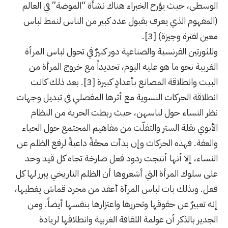
الوسطى، حيث يؤرخ الخبراء هناك نشأة “الموضة” في العالم
(المفهوم الذي يعرف بقبول عدد كبير من الناس لنمط لباس
معين لفترة وجيزة) [3].
وللثورتين الفرنسية والصناعية دور كبيرٌ في تحول لباس المرأة
الغربية نحو ما هو عليه اليوم، تحديداً مع خروج المرأة من
البيت وانطلاقة المصانع بأعدادٍ كبيرة [3]. بعد ذلك كانت
انطلاقة الحركات النسوية مع أثرها المفصلي في تبديل وجهات
نظر النساء حول لباسهن، حيث ربطت الحرية من النظام
الأبوي بقلة الستر والتفلّت من مفاهيم المجتمع حول الحياء
والعفة. فهذه الحركات وإن بدأت محقةً داعيةً لرفع الظلم عن
النساء، إلا أنها أنتجت ردود فعل صارخة تجاه كل قيد وحد
على سلوك المرأة التي أشعروها أن الظلم التاريخي يبرر لها كل
فعل. وبذلك بات لباس المرأة أعقد من مجرد قماش يغطيها،
إنه تعبيرٌ عن حقوقها وتحررها واعتزازها بنفسها أيضاً. ومن
الجدير بالذكر أن عولمة الثقافة الغربية وانطلاقها لريادة