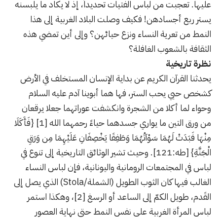
عليها. تعجبت من لباس الفتيات تحديداً، إذ لا يكاد ما يلبسنه
يستر ربع أجسادهن! فكيف وصلت البلاد الغربية إلى هذا
النمط من تعرية النساء ونزع حيائهن؟ وإلى أين تمضي هذه
الثقافة بالشعوب الغافلة؟
نظرة تاريخية
يحدثنا القرآن الكريم عن بداية الإنسان المستخلف في الأرض
كشخص حيي يحب الستر، فها هما أبوينا آدم عليه السلام
وحواء لما أكلا من الشجرة وانكشفت عوراتهما جعلا يرقعان
من ورق التين ما يواري جسدهما حياءً رحمهما الله [1] {فَأَكَلَا
مِنْهَا فَبَدَتْ لَهُمَا سَوْآتُهُمَا وَطَفِقَا يَخْصِفَانِ عَلَيْهِمَا مِن وَرَقِ
الْجَنَّةِ} [طه:121]. وحيث تشير الوثائق التاريخية إلى تنوع في
لباس في المجتمعات الرومانية واليونانية، فإن لباس النساء
الغالب فيها كان الثوب الطويل (الشملة/Stola) الذي يصل إلى
القَدم، طويل الكمّ إلى الساعد أو الرسغ [2]، وهكذا استمر
لباس المرأة الغربية على نفس النمط حتى نهاية العصور