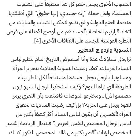
الشعوب الأخرى يجعل خطر كل هذا منطبقاً على الشعوب
المسلمة، ولعل حملة “إنه جسدي، إنها حقوقي” التي أطلقتها
منظمة العفو الدولية والتي تدعو لتمكين الشباب والشابات من
اتخاذ قرارتهم الخاصة بأجسادهم من أوضح الأمثلة على فرض
النظرة العولمية للجسد على الثقافات الأخرى [4].
النسوية وازدواج المعايير
تراودني تساؤلاتٌ عدة وأنا أستعرض التاريخ العام لتطور لباس
النساء الغربيات. كيف رضيت النسوية المنادية بتحرير المرأة
ومساوتها بالرجل بجعل جسدها مستباحاً لكل ناظر بهذه
الطريقة التي نراها اليوم؟ وكيف استخفها الرجال الشهوانيون
مصممو الأزياء ومخترعو الموضات فاقتنعت بأن التعري يرمز
للقوة ويدل على الحرية؟ بل كيف رضيت المناديات بحقوق
المرأة لأنفسهن أن يكون لباس النساء أكثر كشفاً بكثير من
لباس الرجال المخصص لنفس الغرض؟ فبنطال الرياضة القصير
المخصص للإناث أقصر بكثير من ذاك المخصص للذكور، كذلك