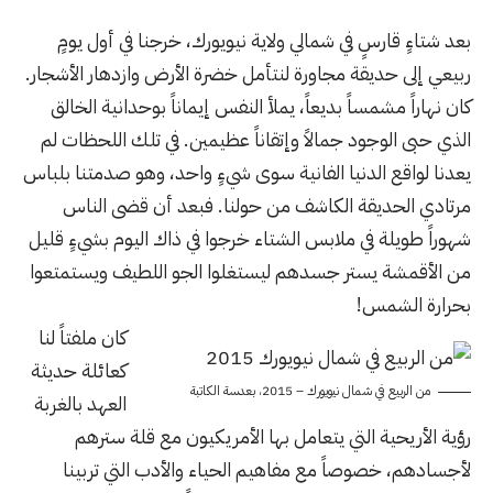
بعد شتاءٍ قارسٍ في شمالي ولاية نيويورك، خرجنا في أول يومٍ
ربيعي إلى حديقة مجاورة لنتأمل خضرة الأرض وازدهار الأشجار.
كان نهاراً مشمساً بديعاً، يملأ النفس إيماناً بوحدانية الخالق
الذي حبى الوجود جمالاً وإتقاناً عظيمين. في تلك اللحظات لم
يعدنا لواقع الدنيا الفانية سوى شيءٍ واحد، وهو صدمتنا بلباس
مرتادي الحديقة الكاشف من حولنا. فبعد أن قضى الناس
شهوراً طويلة في ملابس الشتاء خرجوا في ذاك اليوم بشيءٍ قليل
من الأقمشة يستر جسدهم ليستغلوا الجو اللطيف ويستمتعوا
بحرارة الشمس!
كان ملفتاً لنا
كعائلة حديثة
من الربيع في شمال نيويورك – 2015، بعدسة الكاتبة
العهد بالغربة
رؤية الأريحية التي يتعامل بها الأمريكيون مع قلة سترهم
لأجسادهم، خصوصاً مع مفاهيم الحياء والأدب التي تربينا