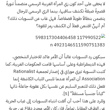
لا يخفى على أحد كون زي المرأة الغربية الرسمي متضمناً تنورةً
قصيرةً ضيقةً تكشف ساقيها، بينما الزي الرسمي للرجال
يتضمن بنطالاً طويلاً فضفاضاً. فهل غاب عن النسويات ذلك؟
أم أنهنَّ اقتنعن فعلاً أن الكشف رمز للقوة؟
سيكون رد النسويات غالباً أن الأمر عائد للاختيار الشخصي،
فهذه الديمقراطية وعلى أساسها قامت الحكومات الغربية، كما
كتبت النسوية تيري موراي في إصدار لجمعية Rationalist
Association أن المرأة عندما تلبس الثياب الكاشفة إنما
تفعل ذلك للتعبير السليم عن نفسها بكل عفوية جاعلةً ذاتها
“كياناً جنسياً مستقلاً” [5].
وللرد على هذا أحب أن ألفت انتباه النسويات إلى غياب الحرية
عن الطرف المقابل تماماً، فإن كان الأمر مجرد دفاع عن حرية