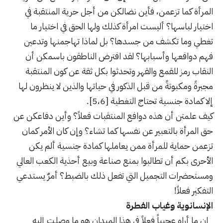
المرأة كما تزعمن، فأين نضالكن من أجل حرية المنتقبة في
اختيار لباسها؟ أليست امرأة كذلك ولها الحق في اختيار ما
تغطي وما تكشف من جسدها؟ بل لماذا تهاجمنها وتدعين
فهم دوافعها وأسبابها؟ لقد افترض الناطقون باسمكن أن
النقاب رمز للقمع والقهر وتحدثوا بكل ثقة عن كون المنتقبة
مجبرةً ومكبوتةً من قبل الذكور في حياتها والذين لا ينظرون لها
إلا كمادة جنسية تحتاج التغطية [5،6].
كيف علمتن أن هذه دوافع المنتقبات فعلاً؟ وأين دفاعكن عن
حق المرأة بالتعبير عن نفسها كما تشاء؟ وإن كان الأمر كمان
تزعمن حماية للمرأة ممن يعاملها كمادة جنسية ألم يكن
الأحرى بكم أن تطالبوا بمنع صناعة وبيع أحذية الكعب العالي
ومستحضرات التجميل التي تفعل ذلك بالضبط؟ أمرٌ يستدعي
التفكير فعلاً!
الإنسانوية وغياب الفطرة
إن ما أراه عجيباً فعلاً في هذا الميدان هو ما وصلت إليه