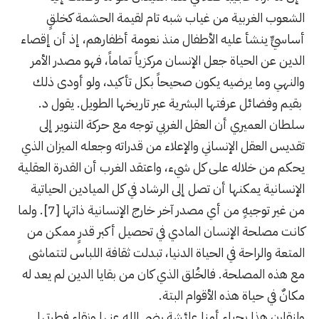
الشعوب الغربية من غياب شبه تام لقيمة الحشمة كخلقٍ
أساسيٍّ ينشأ عليه الأطفال منذ نعومة أظفارهم، إذ أن إقصاء
الدين عن الحياة جعل الإنسان مركزياً تماماً، فهو مصدر الأمر
والنهي وما يرضيه يكون صحيحاً بكل تأكيد، ولو أودى ذلك
بقيم وفضائل عرفتها البشرية عبر تاريخها الطويل. يقول د.
سلطان العميري أن العقل الغربي توجه مع حركة التنوير إلى
تقديس العقل الإنساني والإعلاء من قدراته وجعله الميزان الذي
يحكم من خلاله على كل شيء، واعتقد الغرب أن القدرة العقلية
الإنسانية يمكنها أن تصل إلى الرشاد في كل الميادين الحياتية
من غير توجيهٍ من أي مصدر آخر خارج الإنسانية ذاتها [7]. ولما
كانت مصلحة الإنسان المادي في تحصيل أكبر قدرٍ ممكن من
المتعة والراحة في الحياة الدنيا، تبدلت ثقافة اللباس لتتماشى
مع هذه المصلحة. فالخُلق الذي كان من بقايا الدين لم يعد له
مكانٌ في حياة هذه الأقوام البتة.
ولنقارن هذا بحياء أمنا عائشة رضي الله عنها ونقاء فطرتها