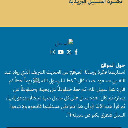
نشــــــرة الســــبيل البريدية
حول الموقع
استلهمنا فكرة ورسالة الموقع من الحديث الشريف الذي رواه عبد
الله بن مسعود حيث قال:”خط لنا رسول الله ﷺ يوماً خطاً ثم
قال: هذا سبيل الله، ثم خط خطوطاً عن يمينه وخطوطاً عن
يساره ثم قال: هذه سبل على كل سبيل منها شيطان يدعو إليها،
ثم قرأ هذه الآية ﴿وأن هذا صراطي مستقيما فاتبعوه ولا تتبعوا
السبل فتفرق بكم عن سبيله﴾”.