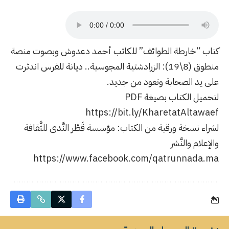
كتاب “خارطة الطوائف” للكاتب أحمد دعدوش وبصوت منصة
منطوق (8\19): الزرادشتية المجوسية.. ديانة للفرس اندثرت
على يد الصحابة وتعود من جديد.
لتحميل الكتاب بصيغة PDF
https://bit.ly/KharetatAltawaef
لشراء نسخة ورقية من الكتاب: مؤسسة قَطْر النَّدى للثَّقافة
والإعلام والنَّشر
https://www.facebook.com/qatrunnada.ma