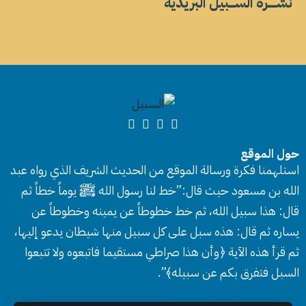
نشــــــرة الســــبيل البريدية
حول الموقع
استلهمنا فكرة ورسالة الموقع من الحديث الشريف الذي رواه عبد
الله بن مسعود حيث قال:”خط لنا رسول الله ﷺ يوماً خطاً ثم
قال: هذا سبيل الله، ثم خط خطوطاً عن يمينه وخطوطاً عن
يساره ثم قال: هذه سبل على كل سبيل منها شيطان يدعو إليها،
ثم قرأ هذه الآية ﴿وأن هذا صراطي مستقيما فاتبعوه ولا تتبعوا
السبل فتفرق بكم عن سبيله﴾”.