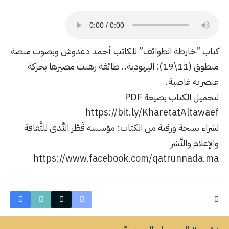
كتاب “خارطة الطوائف” للكاتب أحمد دعدوش وبصوت منصة
منطوق (11\19): اليهودية.. طائفة رهنت مصيرها بحركة
عنصرية غاصبة.
لتحميل الكتاب بصيغة PDF
https://bit.ly/KharetatAltawaef
لشراء نسخة ورقية من الكتاب: مؤسسة قَطْر النَّدى للثَّقافة
والإعلام والنَّشر
https://www.facebook.com/qatrunnada.ma