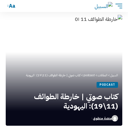
Aa
السبيل
>
المقالات
>
podcast
>
كتاب صوتي | خارطة الطوائف (11\19): اليهودية
PODCAST
كتاب صوتي | خارطة الطوائف
(11\19): اليهودية
منصة منطوق