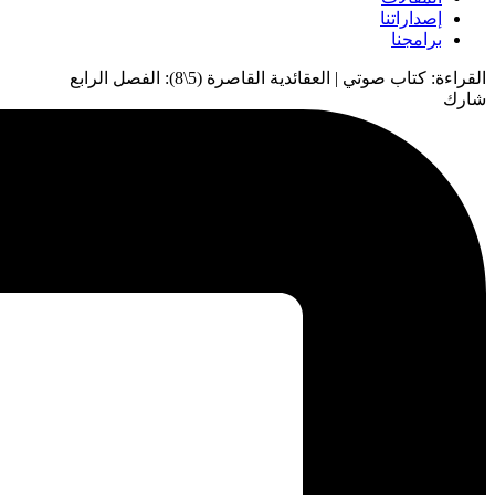
إصداراتنا
برامجنا
القراءة:
كتاب صوتي | العقائدية القاصرة (5\8): الفصل الرابع
شارك