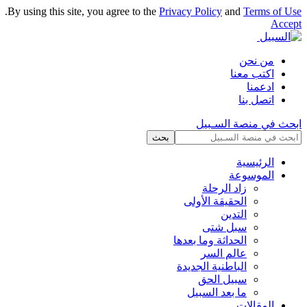
.
By using this site, you agree to the
Privacy Policy
and
Terms of Use
Accept
من نحن
اكتب معنا
ادعمنا
اتصل بنا
ابحث في منصة السـبيل
الرئيسية
الموسوعة
زاد الرحلة
الحقيقة الأولى
التدين
سبل شتى
الحداثة وما بعدها
عالم السر
الباطنية الجديدة
سبيل الحق
ما بعد السبيل
المقالات