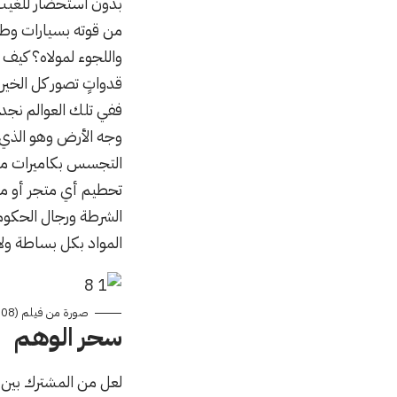
واللجوء لمولاه؟ كيف 
قدواتٍ تصور كل الخيرية
ففي تلك العوالم نجد 
وجه الأرض وهو الذي ي
تحطيم أي متجر أو مقه
الشرطة ورجال الحكومة
المواد بكل بساطة ولا ن
صورة من فيلم The Dark Knight (2008) تظهر كاميرات المراقبة التي وضعها البطل في كل المدنية
سحر الوهم
لعل من المشترك بين أ