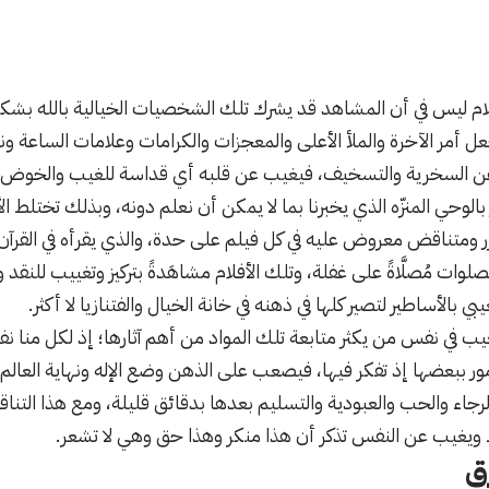
لام ليس في أن المشاهد قد يشرك تلك الشخصيات الخيالية بالله بشكل
عل أمر الآخرة والملأ الأعلى والمعجزات والكرامات وعلامات الساعة ونهاي
ً عن السخرية والتسخيف، فيغيب عن قلبه أي قداسة للغيب والخوض ف
الوحي المنزّه الذي يخبرنا بما لا يمكن أن نعلم دونه، وبذلك تختلط الأم
ر ومتناقض معروض عليه في كل فيلم على حدة، والذي يقرأه في القرآن
لوات مُصلَّاةً على غفلة، وتلك الأفلام مشاهَدةً بتركيز وتغييب للنقد 
 بالأساطير لتصير كلها في ذهنه في خانة الخيال والفتنازيا لا أكثر.
ب في نفس من يكثر متابعة تلك المواد من أهم آثارها؛ إذ لكل منا ن
ور ببعضها إذ تفكر فيها، فيصعب على الذهن وضع الإله ونهاية العالم وب
رجاء والحب والعبودية والتسليم بعدها بدقائق قليلة، ومع هذا التن
 ويغيب عن النفس تذكر أن هذا منكر وهذا حق وهي لا تشعر.
ق