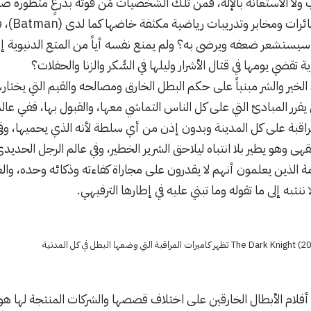
من قوته ب
سيستشعر ضعفه ويرضى به؟ ولم يمنع نفسه أياً من المتع الدنيوية إن 
 تقضي يومها في قتال الأشرار وليلها في السُّكر والزنا والحفلات؟
الخير والشر مبنياً على حكم البطل الخارق ومصالحه والقيم التي يختار
قرر المبادئ التي على كل الناس التماشي معها، والقبول بها، ففي عالم
ى وهو يطير بلا انتباه ليلاحق الشرير الخطير، وفي عالم الرجل الحدي
 الذين يعلمون أنهم لا يقدرون على مجاراة كفاءته وذكائه وحده، وا
نتبه إلى ما تقوله وما تبني عليه في إطارها الترفيهي.
فلام الأبطال الخارقين على اختلاف قصصها والشركات المنتجة لها هو ا