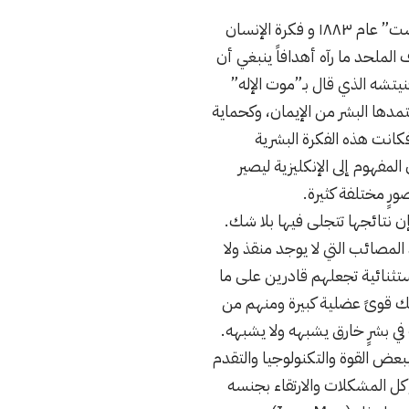
يمكن عزو بدايات مفهوم البطل الخارق للفيلسوف الألماني نيتشه في كتابه “هكذا تكلم زرادشت” عام ١٨٨٣ و فكرة الإنسان
الملحد ما رآه أهدافاً ينبغي أن
نيتشه الذي قال بـ”موت الإله”
كل الثوابت التي كان يستمدها البشر من الإيمان، وكحماية
كانت هذه الفكرة البشرية
عي لها. وفي عام ١٩٠٩ ترجم توماس كومون المفهوم إلى الإنكليزية ليصير
إن نتائجها تتجلى فيها بلا شك.
د المصائب التي لا يوجد منقذ ولا
تثنائية تجعلهم قادرين على ما
ك قوىً عضلية كبيرة ومنهم من
 في بشرٍ خارق يشبهه ولا يشبهه.
بعض القوة والتكنولوجيا والتقدم
 كل المشكلات والارتقاء بجنسه