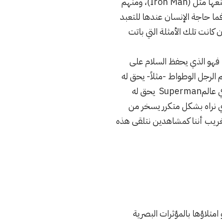
بدون استحضار للغيب ولا الاستعانة بالإله، فمن تلك الشخصيات مَن قوته بدرعٍ متطورة صنعها مثل (Iron Man)، ومنهم
سيارات وطائرات ومخابر وتدريبات رياضية مكثفة خاضها كما لدى (Batman)، فما حاجة الإنسان عندها للتعبد
كانت تلك الأمثلة التي باتت
، فهو الذي يحفظ السلام على
 الرجل الوطواط -مثلاً- يحق له
التجسس بكاميرات مراقبة على كل المدينة وبدون إذن من أي سلطة لأنه الذي يحميها، وفي عالمSuperman يحق له
دي نراه بشكل متكرر يسخر من
لغريب أننا كمشاهدين نتلقى هذه
متلاؤها بالمؤثرات البصرية