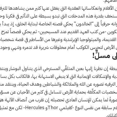
أمامهم.
 الأفلام وانعكاساتها العقدية التي يغفل عنها كثير ممن يشاهدها للت
ا نستخف بقدرة هذه المدخلات التي تبدو بسيطة على التأثير في فكرنا وح
التكوين -من كتب العهد القديم عند المسيحيين- ثم يحكي قصصاً تمزج بي
ة القديمة، والميثولوجيا الإيرلندية وغيرها من الأساطير في قصة شخصيا
الأرض لتحرس الكوكب أمام مخلوقات شريرة قد تدمره وتنهي وجود ال
 مسلٍّ!
طة إن نظرنا إليها بعين المتلقّي المسترخي الذي يتناول البوشار وينت
دية والإشكالات الإيمانية التي لا ينبغي الاستهانة بها، فالكاتب بكل بسا
 الترفيه تصوره عن الله والملائكة والشياطين وهدف الحياة، وينتقد من
شخصيات المكلّفة بحماية الأرض تتساءل في كثير من الأحيان عن مسؤول
ورةً لما يمكن للإنسان العادي تحصيله إن تقرب من أنصاف الآلهة هؤل
حد كبير ما عرضته أفلام سابقة من نفس
 كذلك.