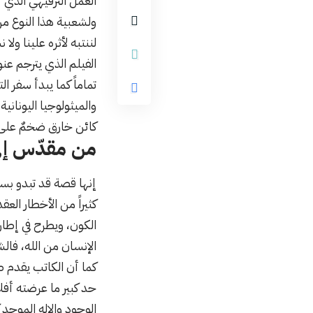
العمل الترفيهي الذي 
ولشعبية هذا النوع من
لننتبه لأثره علينا ول
تماماً كما يبدأ سفر 
والميثولوجيا اليوناني
كائن خارق ضخمٌ على 
من مقدّس إلى
إنها قصة قد تبدو بسي
كثيراً من الأخطار العق
الكون، ويطرح في إطار
الإنسان من الله، فال
كما أن الكاتب يقدم ص
الوجود والإله الموجد