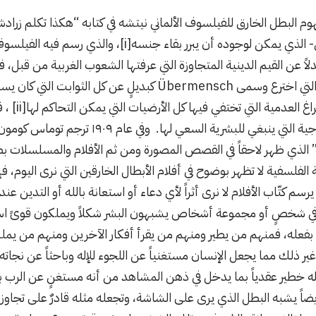
- الذي يمكن لوجوده أن يبرر بقاء جنسه
[i]
، والذي رسم فيه الفيلسوف 
لاً عن القيم الدينية المتجاوزة التي عرفتها الشعوب الغربية من قبل، ف
وضع الصورة الخارقة التي اخترع وسمى Übermensch كبديلٍ عن 
غ العدمية التي تختفي فيها كل الأرضيات التي يمكن التحاكم لها
[ii]
، ف
الخيالية لتمثل النموذجية التي ينبغي للبشرية الس
لفلسفية لا تظهر بوضوح في أفلام الأبطال الخارقين التي نرى اليوم، ف
رسم كتّاب الأفلام لا نرى أثراً لأي دعاء أو استعانة بالله أو التدين عن
ا في شخصٍ أو مجموعة أشخاص يشبهون البشر شكلاً ويملكون قوىً اس
 بفعله، فمنهم من يطير ومنهم من يقرأ أفكار الآخرين ومنهم من يمل
غير ذلك مما يجعل الإنسان مستغنياً عن اللجوء للإله وباحثاً عن نجاته
إله خطير عقدياً بما يدخل في ذهن المشاهد من أنه مستغنٍ عن الرب ب
ضاً يشبه البطل الذي يرى على الشاشة، وتجعله مثله قادرٌ على تجاوز