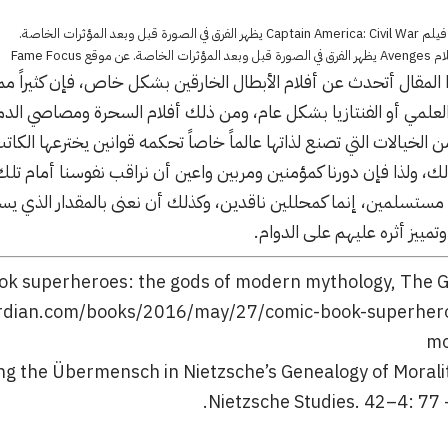
وبعد المؤثرات الخاصة.
 Fame Focus
 المقال أتحدث عن أفلام الأبطال الخارقين بشكل خاص، فإن كثيراً مم
لعلمي أو الفنتازيا بشكل عام، ومن ذلك أفلام السحرة ومصاصي الدم
من الخيالات التي تصنع لذاتها عالماً خاصاً تحكمه قوانين يخترعها ا
ك، ولذا فإن دورنا كمؤمنين ومربين واعين أن نراقب نفوسنا أمام تلك ا
مستسلمين، إنما كمحللين ناقدين، وكذلك أن نعنى بالمقدار الذي يست
تمييز أثره عليهم على الدوام.
rdian.com/books/2016/may/27/comic-book-superhero
mo
ing the Übermensch in Nietzsche’s Genealogy of Moralit
Nietzsche Studies. 42–4: 77 