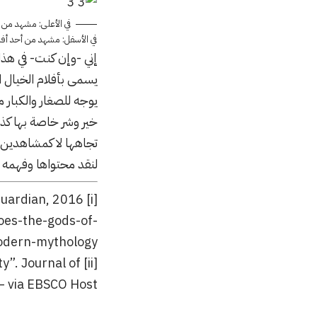
في الأعلى: مشهد من فيلم Captain America: Civil War يظهر الفرق في الصورة قبل 
في الأسفل: مشهد من أحد أفلام Avenges يظهر الفرق في الصورة قبل وبعد المؤثرات الخاصة. عن موقع
إني -وإن كنت- في هذا
يسمى بأفلام الخيال ا
يوجه للصغار والكبار 
خير وشر خاصة بها كذل
تجاهها لا كمشاهدين 
لنقد محتواها وفهمه و
Arvhie Bland, Comic book superheroes: the gods of modern mythology, The Guardian, 2016.
[i]
es-the-gods-of-
dern-mythology
y”. Journal of
[ii]
– via EBSCO Host.