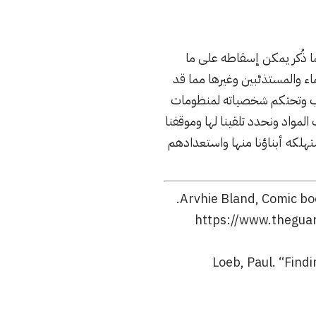
ا ذُكر يمكن إسقاطه على ما
اء والمستذئبين وغيرها مما قد
لكاتب وتحتكم شخصياته لمنظومات
لمواد ونحدد تلقينا لها وموقفنا
هلكه أبناؤنا منها واستعدادهم
https://www.thegua
Loeb, Paul. “Find