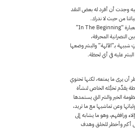
رفيه وجدت أن أفرد له بعض النقد
ياتنا من حيث لا ندرك.
الفيلم الذي يترجم عنوانه حرفياً إلى “الخالدون” يحكي قصته الخاصة لبداية الخلق، إذ يبدأ بعبارة “In The Beginning”
ن النصرانية المحرفة،
تٍ شبيهة بـ”الآلهة” والبشر وضعها
بشر عليه في أي لحظة.
ظر أن يرى ما يمتعه، لكنها تحتوي
طة يقدِّم تخيُّله الخاص لنشأة
ظومة الخير والشر التي يستمدها
ياتها وعن تماشيها مع ما تريد،
اء ورافقهم، وهو ما يشابه إلى
 النوع -كفيلمي Thorو Hercules- لكن مع تمثيل أكبر وأخطر للخلق وهدف