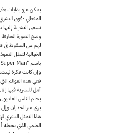
المتعالي -فوق البشري
تسعى البشرية إليها بد
لهم من السقوط في فرا
باسم “Super Man” الذي ظهر لاحقاً في القصص المصورة ومن ثم الأفلام والمسلسلات بصورٍ مختلفة كثيرة.
وإن كانت فكرة نيتشة ا
ففي هذه العوالم التي ي
أمل للبشرية فيها إل
يحلم الناس العاديون
يرى عبر الجدران وإلى 
هذا التمثل البشري لل
العلمي الذي يجعله أي