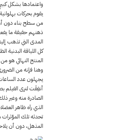
واعتمادها بشكل كبيرٍ 
يقوم بحركات بهلوانية 
من سطح بناء دون أن 
ذهنهم حقيقة ما يفعله
المدى التي تذهب إليه
كل اللياقة البدنية ا
المنتج النهائي هو من
وهنا فإنه من الضروري
يجهلون عدد الساعات ا
أنفِقَت لنرى الفيلم ب
الصادرة منه وغير ذلك
الذي رآه ظاهر العضلا
تحدثه تلك المؤثرات ه
المذهل، دون أن يلاحظ