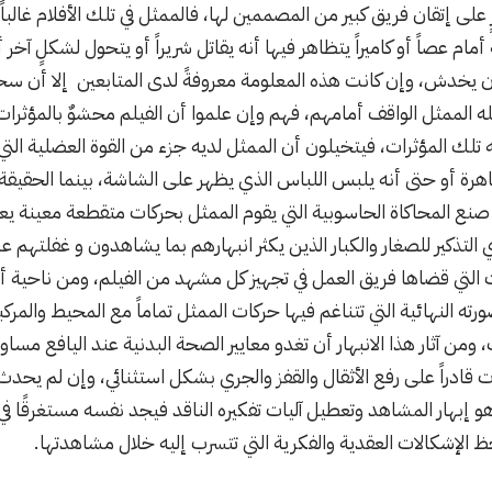
على إتقان فريق كبير من المصممين لها، فالممثل في تلك الأفلام غالبا
أمام عصاً أو كاميراً يتظاهر فيها أنه يقاتل شريراً أو يتحول لشكلٍ 
يخدش، وإن كانت هذه المعلومة معروفةً لدى المتابعين إلا أن سحر 
 الممثل الواقف أمامهم، فهم وإن علموا أن الفيلم محشوٌ بالمؤثرات
 تلك المؤثرات، فيتخيلون أن الممثل لديه جزء من القوة العضلية التي 
لظاهرة أو حتى أنه يلبس اللباس الذي يظهر على الشاشة، بينما الحقيق
 صنع المحاكاة الحاسوبية التي يقوم الممثل بحركات متقطعة معينة يع
 التذكير للصغار والكبار الذين يكثر انبهارهم بما يشاهدون و غفلتهم 
لتي قضاها فريق العمل في تجهيز كل مشهد من الفيلم، ومن ناحية أخرى
صورته النهائية التي تتناغم فيها حركات الممثل تماماً مع المحيط والمرك
، ومن آثار هذا الانبهار أن تغدو معايير الصحة البدنية عند اليافع م
ت قادراً على رفع الأثقال والقفز والجري بشكل استثنائي، وإن لم يح
و إبهار المشاهد وتعطيل آليات تفكيره الناقد فيجد نفسه مستغرقًا في
 الإشكالات العقدية والفكرية التي تتسرب إليه خلال مشاهدتها.