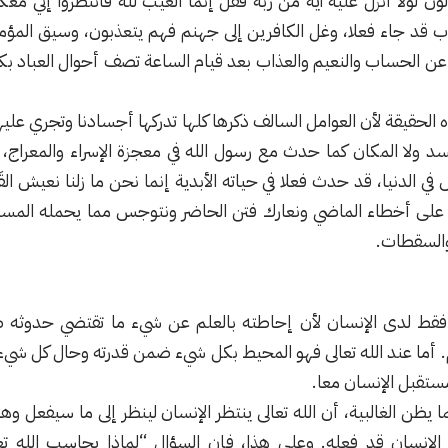
 قد جاء فعلا، وغل الكافرين إلى جهنم فهم يتعذبون، وسيق المؤمن
م عن الحساب والنعيم والعذاب بعد قيام الساعة تصف أحوال العباد
الحقيقة لأن العوامل السالف ذكرها كلها تدركها أجسادنا وتجري علي
جسد ولا المكان كما حدث مع رسول الله في معجزة الإسراء والمعراج،
 في الدنيا، قد حدث فعلا في حياته الأبدية إنما نحن ما زلنا نعيش ا
 على أخطاء الماضي ونعارك فتن الحاضر ونتوجس مما يحمله المستق
 والسقطات.
فقط لدى الإنسان لأن إحاطته بالعلم عن شيء ما تقتضي حدوثه 
 أما عند الله تعالى فهو المحيط بكل شيء ضمن قدرته وحال كل شيء 
تقبل الإنسان معا.
 يظن الغالبية، أن الله تعالى ينتظر الإنسان لينظر إلى ما سيفعل وهو
الإنسان قد فعله. وعلى هذا، فإن السؤال “لماذا يحاسب الله تع