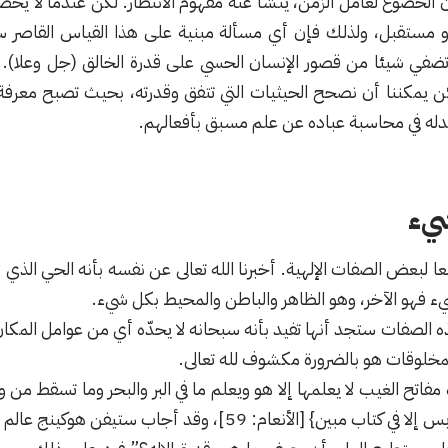
الخضوع لعامل الزمن، ينشأ عنه مفهوم الانتظار. لكن عندما لا يخضع
ستقبل، ولذلك فإن أي مسألة مبنية على هذا القياس القاصر س
تضفي شيئا من قصور الإنسان الحسي على قدرة الخالق (جل وعلا). ل
ن يمكننا أن نصحح الحيثيات التي تتفق وقدرته، بحيث تصبح معرفة 
له في محاسبة عباده عن علم مسبق بأفعالهم.
يء
ا لبعض الصفات الإلهية. أخبرنا الله تعالى عن نفسه بأنه الحي الذي ل
يء فهو الآخر، وهو الظاهر والباطن والمحيط بكل شيء.
الصفات ستجد أنها تفيد بأنه سبحانه لا يحدّه أي من عوامل المكان ولا
خلوقات هو بالضرورة مكشوف لله تعالى.
فاتح الغيب لا يعلمها إلا هو ويعلم ما في البر والبحر وما تسقط من و
الأرض ولا رطب ولا يابس إلا في كتاب مبين} [الأنعام: 59]، وقد