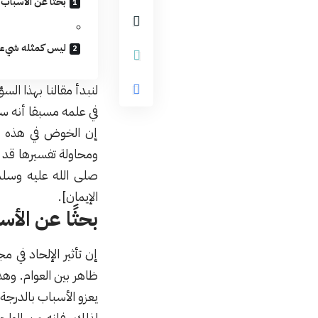
بحثًا عن الأسباب
ليس كمثله شيء
لنبدأ مقالنا بهذا ال
في علمه مسبقا أنه س
إن الخوض في هذه الم
ومحاولة تفسيرها قد ي
صلى الله عليه وسلم -
الإيمان].
بحثًا عن الأس
إن تأثير
الإلحاد
في مجت
ظاهر بين العوام. وه
يعزو الأسباب بالدرجة 
لذلك، فإنه من الوا