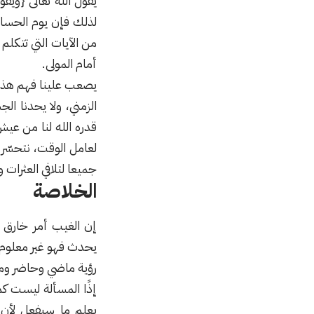
لذلك فإن يوم الحساب
من الآيات التي تتكل
أمام المولى.
يصعب علينا فهم هذه 
الزمني، ولا يحدنا ال
قدره الله لنا من عيش
لعامل الوقت، نتحسّر
جميعا لتلافي العثرات
الخلاصة
إن الغيب أمر خارق 
يحدث فهو غير معلوم.
رؤية ماضي وحاضر ومس
إذًا المسألة ليست كما
يعلم ما سيفعل لأن 