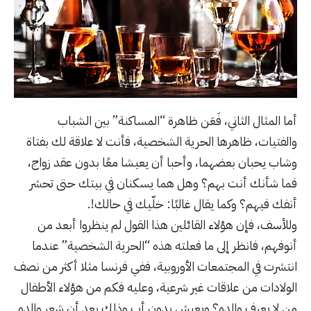
أما المثال الثاني، فَعَن ظاهرة “المساكنة” بين الشباب
والفتيات، ظاهرها الحرية الشخصية، فأنت لا علاقة لك بفتاة
وشاب يحبان بعضهما، وأحبا أن يعيشا معًا بدون عقد زواج،
فما شأنك أنت بهم؟ وهل هما يسكنان في بيتك حتى تحشر
أنفك فيهم؟ وكما يقال غالبًا: خلّيك في حالك!.
وللأسف، فإن هؤلاء القائلين هذا القول لم ينظروا أبعد من
أنوفهم، فانظر إلى ما فعلته هذه “الحرية الشخصية” عندما
انتشرت في المجتمعات الأوروبية، ففي فرنسا مثلا
أكثر من نصف
الولادات من علاقات غير شرعية
، وعليه فكم من هؤلاء الأطفال
من لا يعرف والده؟ ويعيش بدون أب وذلك بعد أن شعر والده