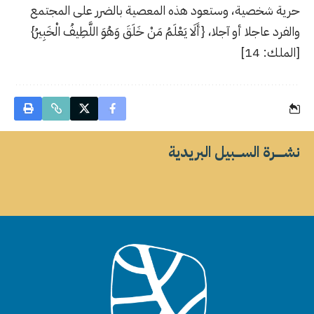
حرية شخصية، وستعود هذه المعصية بالضرر على المجتمع
والفرد عاجلا أو آجلا، {أَلَا يَعْلَمُ مَنْ خَلَقَ وَهُوَ اللَّطِيفُ الْخَبِيرُ}
[الملك: 14]
نشــــــرة الســــبيل البريدية