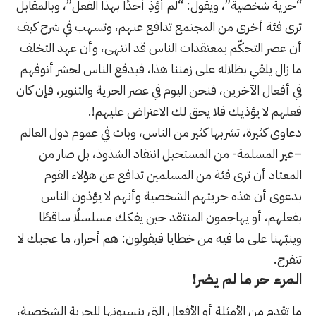
“حرية شخصية”، ويقول: “لم أؤذِ أحدًا بهذا الفعل”، وبالمقابل
ترى فئة أخرى من المجتمع تدافع عنهم، وتسهب في شرح كيف
أن عصر التحكّم بمعتقدات الناس قد انتهى، وأن عهد التخلف
ما زال يلقي بظلاله على زمننا هذا، فيدفع الناس لحشر أنوفهم
في أفعال الآخرين، فنحن اليوم في عصر الحرية والتنوير، فإن كان
فعلهم لا يؤذيك فلا يحق لك الاعتراض عليهم!.
دعاوى كثيرة، تشربها كثير من الناس، وبات في عموم دول العالم
–غير المسلمة- من المستحيل انتقاد الشذوذ، بل صار من
المعتاد أن ترى فئة من المسلمين تدافع عن هؤلاء القوم
بدعوى أن هذه حريتهم الشخصية وأنهم لا يؤذون الناس
بفعلهم، أو يهاجمون المنتقد حين يفكك مسلسلًا ساقطًا
وينبّهنا على ما فيه من خطايا فيقولون: هم أحرار، ما عجبك لا
تتفرج.
المرء حر ما لم يضر!
ما تقدم من الأمثلة أو الأفعال التي ينسبونها للحرية الشخصية،