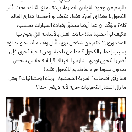
بالرغم من وجود القوانين الصارمة بهدف منع القيادة تحت تأثير
الكحول.! وهذا في أميركا فقط، فكيف لو أحصينا هذا في العالم
كله؟ ونؤكّد أن هذا أيضا متعلقٌ بقيادة السيارات فحسب،
فكيف لو أحصينا مثلا حالات القتل بالأسلحة التي يقوم بها
المخمورون؟ فكم من شخص بريء قُتل وفقده أبناءه وأحباؤه
بسبب إدمان الكحول؟ هذا من ناحية، ومن ناحية أخرى فإن
أضرار الكحول تودي بشاربيها، فهناك قرابة
3 ملايين شخص
يموتون سنويا جراء تعاطيهم للكحول
فقط!
فما رأي أصحاب “الحرية الشخصية” بهذه الإحصائيات؟ وهل
ما زال انتشار الكحوليات حرية لأنه لا يضر أحدا؟