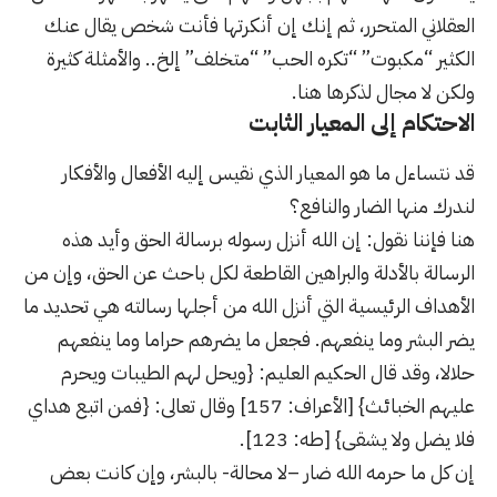
العقلاني المتحرر، ثم إنك إن أنكرتها فأنت شخص يقال عنك
الكثير “مكبوت” “تكره الحب” “متخلف” إلخ.. والأمثلة كثيرة
ولكن لا مجال لذكرها هنا.
الاحتكام إلى المعيار الثابت
قد نتساءل ما هو المعيار الذي نقيس إليه الأفعال والأفكار
لندرك منها الضار والنافع؟
هنا فإننا نقول: إن الله أنزل رسوله برسالة الحق وأيد هذه
الرسالة بالأدلة والبراهين القاطعة لكل باحث عن الحق، وإن من
الأهداف الرئيسية التي أنزل الله من أجلها رسالته هي تحديد ما
يضر البشر وما ينفعهم. فجعل ما يضرهم حراما وما ينفعهم
حلالا، وقد قال الحكيم العليم: {ويحل لهم الطيبات ويحرم
عليهم الخبائث} [الأعراف: 157] وقال تعالى: {فمن اتبع هداي
فلا يضل ولا يشقى} [طه: 123].
إن كل ما حرمه الله ضار –لا محالة- بالبشر، وإن كانت بعض