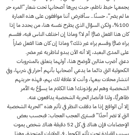
يجمعها خيط ناظم، حيث يبررها أصحابها تحت شعار “المرء حر
ما لم يضر”، حسنًا.. سأفترض أننا موافقون على هذه العبارة
100%، ولكن السؤال الذي يطرح نفسه هنا، من يحدد ما إذا
كان هذا الفعل ضارًّا أم لا؟ وماذا إن اختلف الناس فيه، فقسم
يراه ضارًّا وقسم يراه غير ذلك؟ وماذا إن كان هذا الفعل ضاراً
على المدى البعيد، إلا أنه الآن يبدو لناظريه غير مضر.
دعني أضرب مثالين لأوضح هذا، أولهما يتعلق بالمشروبات
الكحولية التي دائما ما يدعي أصحابها بأنهم أحرار في شربها، وفي
انتشار محلات بيعها، وأنت لا علاقة لك بهم، فهذه حريتهم
الشخصية وهم لم يؤذونك! هذا الكلام ما يسوَّغ به الأمر
ظاهريًّا، ولذا فأنصار الحرية الشخصية يدافعون عنه.
إلا أن الواقع إذا ما دققت النظر في تأثير هذه “الحرية الشخصية
التي لا تضر أحدًا” فسترى العجب العجاب: فبحسب بعض
الإحصاءات فإن هناك في
كل 52 دقيقة هناك شخص يموت
بسبب القيادة تحت تأثير الكحول في الولايات المتحدة
، وهذا