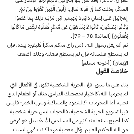
المنكَر، وذلك كما في قوله تعالى: {لُعِنَ الَّذِينَ كَفَرُوا مِنْ بَنِي
إِسْرَائِيلَ عَلَى لِسَانِ دَاوُودَ وَعِيسَى ابْنِ مَرْيَمَ ذَلِكَ بِمَا عَصَوْا
وَكَانُوا يَعْتَدُونَ، كَانُوا لاَ يَتَنَاهَوْنَ عَن مُّنكَرٍ فَعَلُوهُ لَبِئْسَ مَا كَانُوا
يَفْعَلُونَ} [المائدة:78 – 79].
ثم ألم يقل رسول الله: (من رأى منكم منكراً فليغيره بيده، فإن
لم يستطع فبلسانه فإن لم يستطع فبقلبه وذلك أضعف
الإيمان) [أخرجه مسلم]
خلاصة القول
بناء على ما سبق، فإن الحرية الشخصية تكون في الأفعال التي
لم يحرمها الله، كاختيار تخصصك الدراسي مثلا، أو الطعام الذي
تحب، أما المحرمات -كالشذوذ والمساكنة وشرب الخمر- فليس
فيها تسويغ للحرية الشخصية، ف
الحجاب ليس حرية شخصية
كما أصبح شائعا عند كثير من المسلمين للأسف، بل هو فرض
من الله الحكيم العليم، وكل معصية مهما كانت فهي ليست