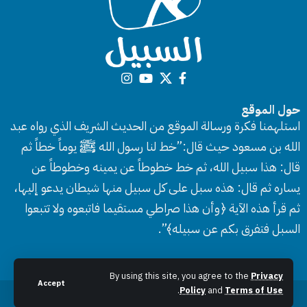
حول الموقع
استلهمنا فكرة ورسالة الموقع من الحديث الشريف الذي رواه عبد
الله بن مسعود حيث قال:”خط لنا رسول الله ﷺ يوماً خطاً ثم
قال: هذا سبيل الله، ثم خط خطوطاً عن يمينه وخطوطاً عن
يساره ثم قال: هذه سبل على كل سبيل منها شيطان يدعو إليها،
ثم قرأ هذه الآية ﴿وأن هذا صراطي مستقيما فاتبعوه ولا تتبعوا
السبل فتفرق بكم عن سبيله﴾”.
By using this site, you agree to the
Privacy
Accept
.
Policy
and
Terms of Use
جميع الحقوق محفوظة © 2026 موقع السبيل