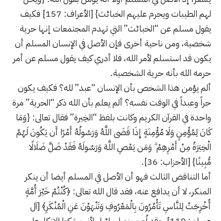
لهم الطيبات ويحرم عليهم الخبائث} [الأعراف: 157] فكيف
يقول مسلم عن “الخبائث” التي تهدم المجتمعات إنها حرية
شخصية، ومن ناحية أخرى فإن الأصل في الإنسان المسلم أن
يكون قد استسلم لأمر الله، فلا أدري كيف يقول مسلم عن أمر
حرمه الله بأنه حرية الشخصية.
ألم يؤمن هذا الشخص بأن الإنسان “عبد” لله؟ فكيف يكون
حراً وعبداً في الوقت نفسه؟ ألم يعلم بأن الله ذكر “الحرية” مرة
واحدة في القرآن الكريم وكانت بلفظ “الخِيرة” فقال تعالى: {وَمَا
كَانَ لِمُؤْمِنٍ وَلَا مُؤْمِنَةٍ إِذَا قَضَى اللَّهُ وَرَسُولُهُ أَمْرًا أَن يَكُونَ لَهُمُ
الْخِيَرَةُ مِنْ أَمْرِهِمْ ۗ وَمَن يَعْصِ اللَّهَ وَرَسُولَهُ فَقَدْ ضَلَّ ضَلَالًا
مُّبِينًا} [الأحزاب: 36].
أما التناقض الثالث فهو أن الأصل في المسلم أيضا أن ينكر
المنكر، لا أن يدافع عنه، فقد قال الله تعالى: ﴿كُنْتُمْ خَيْرَ أُمَّةٍ
أُخْرِجَتْ لِلنَّاسِ تَأْمُرُونَ بِالْمَعْرُوفِ وَتَنْهَوْنَ عَنِ الْمُنْكَرِ﴾ [آل
عمران: 110]، وقد لُعن بنو إسرائيل لأنهم تركوا الإنكار على