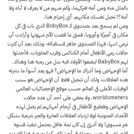
بالملل منه ومن أمه فتركهما، وكم منهم من لا يعرف لا أباه ولا
أمه؟! تخيل نفسك مكانهم، أي إجرام هذا.
ومن لم يسمع بعد بصندوق الـ BobyBox الذي بات في كل
مكان في أميركا وأوروبا، فمتى ما قضت الأم شهوتها وأرادت أن
ترمي ابنها، فهذا الصندوق جاهز لاستقباله، وذلك بعد أن كثرت
حالات رمي الأطفال أمام الكنائس وقرب الحاويات، فأحدثوا
لهم BabyBox ليضعوا الأولاد فيه بدل من رميه هنا وهناك.
أما الإجهاض وما أدراك ما الإجهاض؟ فهو يعد أسوأ ما نشرته
هذه العلاقات، ولك أن تتخيل فقط أن الإجهاض هو سبب
الوفيات الأعلى في العالم حسب موقع الإحصائيات العالمي
worldometers
، ولا يخفى على أحد أن عدد حالات
الإجهاض وتقطيع الأطفال في أرحام أمهاتهم لم يصل لهذه
الأعداد الجنونية لولا ازدياد العلاقات العابرة والغير شرعية بشكل
غير مسبوق! ولا أدري إن كان ثمة عاقل يحتمل تنفيذ قسوة
الإجهاض في جنين يحمله في أحشائه.. كما يعرضه هذا الفيديو.