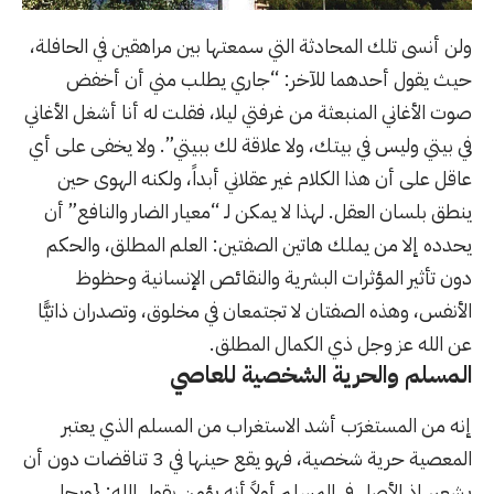
ولن أنسى تلك المحادثة التي سمعتها بين مراهقين في الحافلة،
حيث يقول أحدهما للآخر: “جاري يطلب مني أن أخفض
صوت الأغاني المنبعثة من غرفتي ليلا، فقلت له أنا أشغل الأغاني
في بيتي وليس في بيتك، ولا علاقة لك ببيتي”. ولا يخفى على أي
عاقل على أن هذا الكلام غير عقلاني أبداً، ولكنه الهوى حين
ينطق بلسان العقل. لهذا لا يمكن لـ “معيار الضار والنافع” أن
يحدده إلا من يملك هاتين الصفتين: العلم المطلق، والحكم
دون تأثير المؤثرات البشرية والنقائص الإنسانية وحظوظ
الأنفس، وهذه الصفتان لا تجتمعان في مخلوق، وتصدران ذاتيًّا
عن الله عز وجل ذي الكمال المطلق.
المسلم والحرية الشخصية للعاصي
إنه من المستغرَب أشد الاستغراب من المسلم الذي يعتبر
المعصية حرية شخصية، فهو يقع حينها في 3 تناقضات دون أن
يشعر، إذ الأصل في المسلم أولاً أنه يؤمن بقول الله: {ويحل