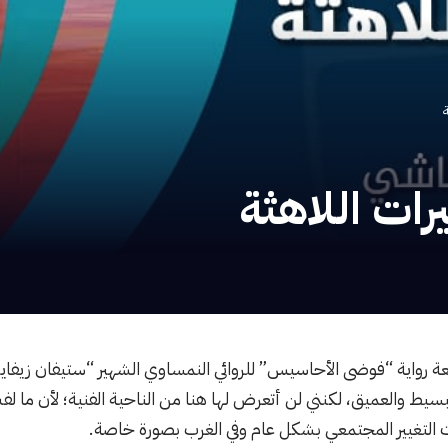
رات اللاهثة
عة رواية “فوضى الأحاسيس” للروائي النمساوي الشهير “ستيفان زيفاي
 البسيط والعميق، لكنني لن أتعرض لها هنا من الناحية الفنية؛ لأن ما
 التغيير المجتمعي بشكل عام وفي الغرب بصورة خاصة.