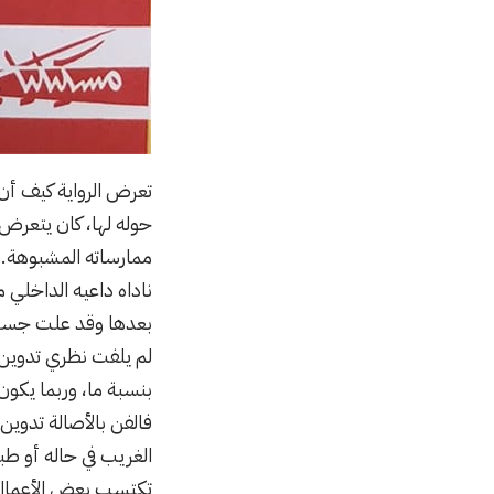
تعرض الرواية كيف أن
حوله لها، كان يتعرض ل
ممارساته المشبوهة. لم
ناداه داعيه الداخلي 
بعدها وقد علت جسده 
لم يلفت نظري تدوين “
بنسبة ما، وربما يكون
فالفن بالأصالة تدوين 
الغريب في حاله أو طب
تكتسب بعض الأعمال ال