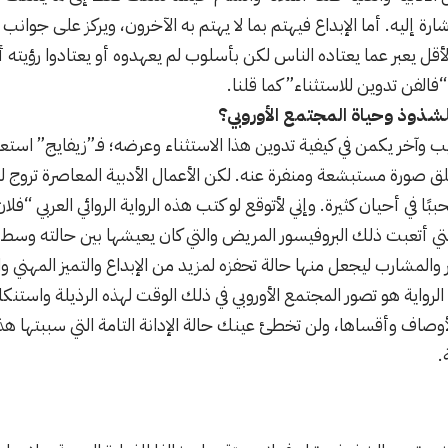
إشارة إليه. أما الإبداع فيهتم بما لا يهتم به الآخرون، ويركز على جوا
الأقل يعبر عما يعتاده الناس لكن بأسلوب لم يعهدوه أو يعتادوا رؤيت
“فالفن تدوين للاستثناء” كما قلنا.
شذوذ وحياة المجتمع الأوروبي؟
يب وآخر يكمن في كيفية تدوين هذا الاستثناء وعرضه؛ فـ”زيفايج” استع
لق صورة مستبشعة ومنفرة عنه. لكن الأعمال الأدبية المعاصرة تروج لهذ
حببًا في أحيان كثيرة. وإني لأتوقع لو كتب هذه الرواية الروائي العربي “ف
التي أتعبت ذلك البروفيسور المريض والتي كان يعيشها بين حالته وسط 
ير والمشارب ليجعل منها حالة تحفزه لمزيد من الإبداع والتميز المهني وا
لرواية هو تصور المجتمع الأوروبي في ذلك الوقت لهذه الرذيلة واستنك
الأوصاف وأقساها، ولن تخطئ عينك حالة الإدانة التامة التي سببتها هذ
.