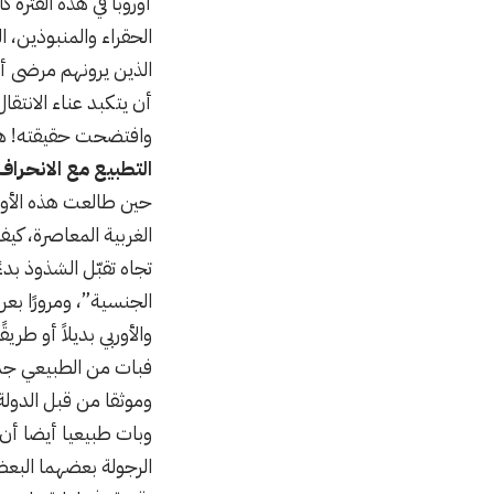
أوروبا في هذه الفترة
الحقراء والمنبوذين، 
الذين يرونهم مرضى أو
أن يتكبد عناء الانتق
وافتضحت حقيقته! هذا 
التطبيع مع الانحراف
حين طالعت هذه الأوصاف
الغربية المعاصرة، كي
تجاه تقبّل الشذوذ بد
الجنسية”، ومرورًا بعرض
والأوربي بديلاً أو طر
فبات من الطبيعي جدا 
وموثقا من قبل الدول
وبات طبيعيا أيضا أن 
الرجولة بعضهما البع