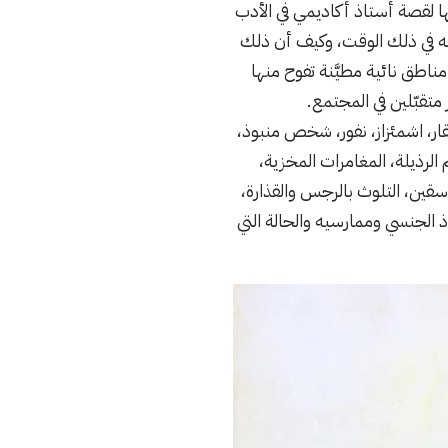
امًا، وهي تتعرض ضمن أحداثها لقصة أستاذ أكاديمي في الأدب
له في ذلك الوقت، وكيف أن ذلك
ناطق نائية مطيَّنة تفوح منها
متقبّلين في المجتمع.
ار، اشمئزاز، نفور، شخص منبوذ،
رذيلة، المغامرات المخزية،
سقين، التلوث بالرجس والقذارة،
 الجنسي وممارسيه والحالة التي