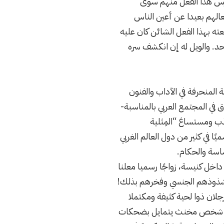
يمارس هذا الفعل منهم سوى
عالهم بعيدا عن أعين الناس
ه بهذا الفعل الشائن كان عليه
أحد. والويل له إن انكشف سره
 المنحرفة في الآداب والفنون
في المجتمع العربي بالمناسبة-
ذب ومستساغ “المِثلية
ميًا في كثير من دول العالم الغربي
لساسة والحكام.
داخل كنيسة، زواجًا رسميا معلنا
 لشذوذهم الجنسي وفخرهم بذلك!
لان ذوا لحية كثيفة ومكتملا
 بأنه شخص مخنث يتمايل بضحكات