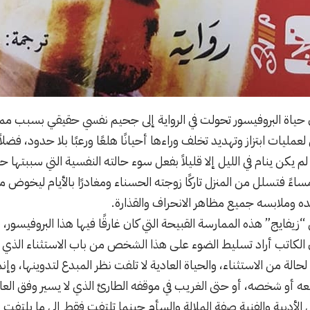
 حياة البروفيسور تحولت في الرواية إلى جحيم نفسي حقيقي بسبب مم
عمليات ابتزاز وتهديد تخلف وراءها أحيانًا هلعًا ورعبًا بلا حدود، ف
 يكن ينام في الليل إلا قليلاً بفعل سوء حالته النفسية التي سببتها حا
مساءً فتسلل من المنزل تاركًا زوجته الحسناء ومغادرًا بالأيام ليخوض
وملابسه جميع مظاهر الانحراف والقذارة.
زيفايج” هذه الممارسة القبيحة التي كان غارقًا فيها هذا البروفيسور،
 الكاتب أراد تسليط الضوء على هذا الشخص من باب الاستثناء الذي يلت
لحالة من الاستثناء، والحياة العادية لا تلفت نظر المبدع لتدوينها، وإن
عه أو شخصه، أو حتى الغريب في موقفه الطارئ الذي لا يسير وفق العا
أدبية والفنية صفة الملالة والسأم حينما تلتفت فقط إلى ما يلتفت إلي