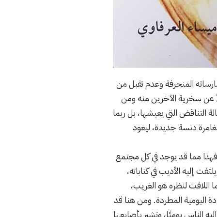
ارساته المنحرفة وعدم تقبل من
ضلاً عن سخرية الآخرين منه ومن
لة التناقض التي يعيشها، بل ربما
 مغامرة دنسة جديدة، ليعود
 فهذا مما قد يوجد في كل مجتمع
فت إليه الأديب في كتاباته،
ما اللافت لنظره هو الغريب،
دة اليومية المطردة. ومن هنا قد
ه الناس يوميًا، وتشير بأصابعها