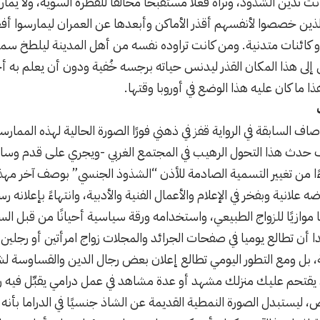
 كانت تدين الشذوذ، وتراه فعلا مستقبحا مخالفا للفطرة السوية، ولا 
الذين خصصوا لأنفسهم أقذر الأماكن وأبعدها عن العمران ليمارسوا أف
 كائنات متدنية. ومن كانت تراوده نفسه من أهل المدينة ليلطخ سمعت
ال إلى هذا المكان القذر ليدنس حياته برجسه خُفية ودون أن يعلم به 
ما كان عليه هذا الوضع في أوروبا وقتها.
 السابقة في الرواية قفز في ذهني فورًا الصورة الحالية لهذه الممارسة
ف حدث هذا التحول الرهيب في المجتمع الغربي -ويجري على قدم وساق 
ءًا من تغيير التسمية الصادمة للأذن “الشذوذ الجنسي” بوصف آخر مه
ه علانية وبفخر في الإعلام والأعمال الفنية والأدبية، وانتهاءً بإعلانه رس
يقًا موازيًا للزواج الطبيعي، واستخدامه ورقة سياسية أحيانًا من قبل ا
أن تطالع يوميا في صفحات الجرائد والمجلات زواج امرأتين أو رجلين 
ة، بل ومع التطور اليومي تطالع إعلان بعض رجال الدين والقساوسة
يقتحم عليك منزلك مشهد أو عدة مشاهد في عمل درامي يقبِّل فيه رج
ض، ليستبدل الصورة النمطية القديمة عن الشاذ جنسيًا في الدراما