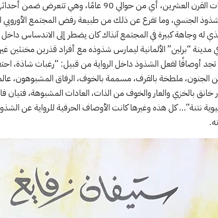
نشرت الرواية في ثلاثينات القرن العشرين، أي من حوالي 90 ع
الشذوذ الجنسي، وما تفرع عن ذلك من طبيعة رفض المجتمع الأوروبي 
لذي له وجاهة كبيرة في المجتمع آنذاك كان يضطر إلى الاندساس داخل م
في مدينة “برلين” الألمانية ليمارس شذوذه مع أفراد قذرين مخنثين غير 
 تجد أوصافًا لفعل الشذوذ داخل الرواية من قبيل: “رغبات شاذة، احتق
 الجنون، ملطخة بالقرف، مسممة بالخوف، الرفاق المشبوهون، عالم ال
 خانق بالخزي والعار والخوف من الذات، العادات المشبوهة، فتيان فا
ة نتنة”… كل هذه وغيرها كانت الأوصاف الحرفية للرواية عن الشذوذ
ه.