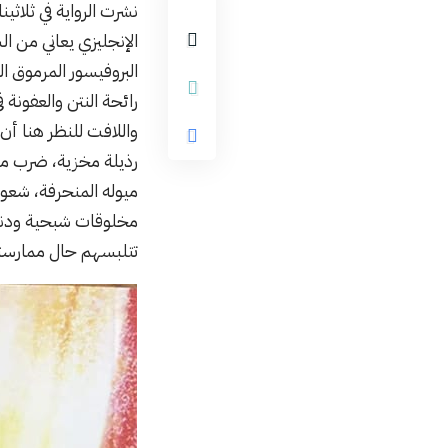
الإنجليزي يعاني من 
البروفيسور المرموق ا
رائحة النتن والعفونة 
واللافت للنظر هنا أن
رذيلة مخزية، ضرب من
ميوله المنحرفة، شعور
مخلوقات شبحية ودنيوي
تتلبسهم حال ممارست