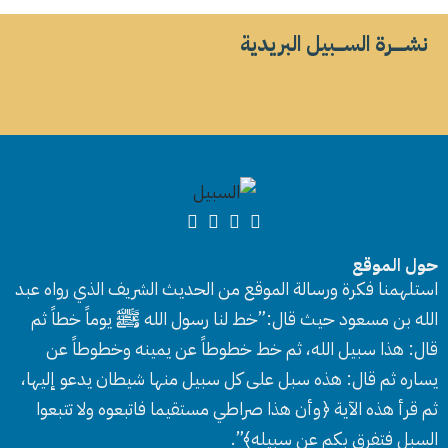
نشــــــرة الســــبيل البريدية
حول الموقع
استلهمنا فكرة ورسالة الموقع من الحديث الشريف الذي رواه عبد
الله بن مسعود حيث قال:”خط لنا رسول الله ﷺ يوماً خطاً ثم
قال: هذا سبيل الله، ثم خط خطوطاً عن يمينه وخطوطاً عن
يساره ثم قال: هذه سبل على كل سبيل منها شيطان يدعو إليها،
ثم قرأ هذه الآية ﴿وأن هذا صراطي مستقيما فاتبعوه ولا تتبعوا
السبل فتفرق بكم عن سبيله﴾”.