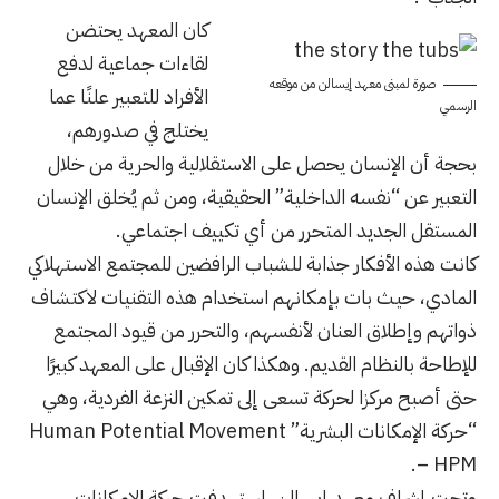
كان المعهد يحتضن
لقاءات جماعية لدفع
صورة لمبنى معهد إيسالن من موقعه
الأفراد للتعبير علنًا ​​عما
الرسمي
يختلج في صدورهم،
بحجة أن الإنسان يحصل على الاستقلالية والحرية من خلال
التعبير عن “نفسه الداخلية” الحقيقية، ومن ثم يُخلق الإنسان
المستقل الجديد المتحرر من أي تكييف اجتماعي.
كانت هذه الأفكار جذابة للشباب الرافضين للمجتمع الاستهلاكي
المادي، حيث بات بإمكانهم استخدام هذه التقنيات لاكتشاف
ذواتهم وإطلاق العنان لأنفسهم، والتحرر من قيود المجتمع
للإطاحة بالنظام القديم. وهكذا كان الإقبال على المعهد كبيرًا
حتى أصبح مركزا لحركة تسعى إلى تمكين النزعة الفردية، وهي
“حركة الإمكانات البشرية” Human Potential Movement
– HPM.
وتحت إشراف معهد إيسالن، استهدفت حركة الإمكانات