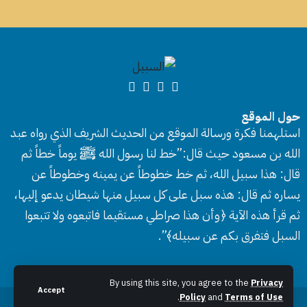
حول الموقع
استلهمنا فكرة ورسالة الموقع من الحديث الشريف الذي رواه عبد
الله بن مسعود حيث قال:”خط لنا رسول الله ﷺ يوماً خطاً ثم
قال: هذا سبيل الله، ثم خط خطوطاً عن يمينه وخطوطاً عن
يساره ثم قال: هذه سبل على كل سبيل منها شيطان يدعو إليها،
ثم قرأ هذه الآية ﴿وأن هذا صراطي مستقيما فاتبعوه ولا تتبعوا
السبل فتفرق بكم عن سبيله﴾”.
By using this site, you agree to the
Privacy
Accept
.
Policy
and
Terms of Use
جميع الحقوق محفوظة © 2026 موقع السبيل