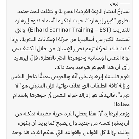
إيرهارد
تسارعَ انتشار النزعة الفردية التحررية وانتقلت لبعد جديد
بظهور “فيرنر إيرهارد”، حيث ابتكر ما أسماه ندوة إيرهارد
للتدريب (Erhard Seminar Training – EST)، والتي
تستمد الكثير من أساليبها من حركة الإمكانات البشرية. وإذا
كانت تلك الحركة تزعم تحرير الإنسان من خلال الكشف عن
نواة النفس الإنسانية وجوهرها الخيّر بالفطرة، فإنّ إيرهارد
رأى أن هذا الجوهر هو قيد بحد ذاته.
تقوم فلسفة إيرهارد على أنّه وبالغوص عميقًا داخل النفس
وإزالة كافة الطبقات التي تغلف نواتها، فإن المتبقي هو “لا
شيء”، فالهدف هو إدراك خواء النفس في جوهرها وانعدام
معناها!
وزعم ايرهارد أنّ هذا يعطي الفرد حرية عظيمة تمكنه من
أن ينشئ نفسه من جديد وأن يصبح كما يريد أن يكون،
وذلك بإزالة كل القوانين والقواعد التي تحكم الفرد، فلا يوجد