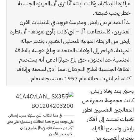
غرائزها البدائية، وكانت ابنته أنّا ترى أن الغريزة الجنسية
خطر يجب ضبطه.
بدأ الصدام بين رايش ومدرسة فرويد في ثلاثينيات القرن
العشرين، فاستطاعت أنّا –التي كانت بأوج نفوذها- أن تطرد
رايش من الرابطة الدولية للتحليل النفسي، وتدمر حياته
المهنية، فهاجر إلى الولايات المتحدة، وبلغ هوسه بالطاقة
الجنسية حد الجنون، حتى باع جهازًا ادعى أنه يستخدم
الطاقة الجنسية لعلاج السرطان، مما أدى لسجنه وإتلاف
كتبه، ثم انتهت حياته عام 1957 بعد سجنه بعام.
وحتى بعد وفاة رايش،
كانت مجموعة صغيرة من
المعالجين النفسيين تطور
في هذا الكتاب الذي يسوّقه معهد إيسالن
تقنيات تستند إلى أفكار
على موقعه يشرح قصة انطلاقته واستمراره على مدى
رايش وتسمح للأفراد
أكثر من خمسة عقود في ظل تراجع إيمان
الأمريكيين بالأديان
بتحرير أنفسهم من