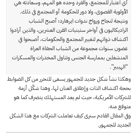
أي اعتبار للمجتمع، والفرد وحده هو المهم، وسعادته هي
الأولوية القصوى، ولا دور للحكومة أو المجتمع في ذلك.
ونتيجة لنجاح ورواج ندوات ايرهارد؛ أصبح الشباب
الراديكاليون في أواخر ستينيات القرن العشرين، والذين أرادوا
اكتشاف ذواتهم لتغيير المجتمع والحكومات، أصبحوا في
غضون سنوات مجموعة من الشباب الحفاة العراة
المنشغلين بممارسة الجنس وتناول المخدرات والمسكرات
“الهيبيز”.
وهكذا نشأ شكل جديد للجمهور يسعى للتحرر من كل الضوابط
بحجة اكتشاف الذات وإطلاق العنان لها، وهذا شكّل أزمة
للشركات الأمريكية، حيث لم يعد المستهلك يتصرف كما هو
متوقع منه.
وفي المقال القادم سنرى كيف تعاملت الشركات مع هذا الشكل
الجديد للجمهور.