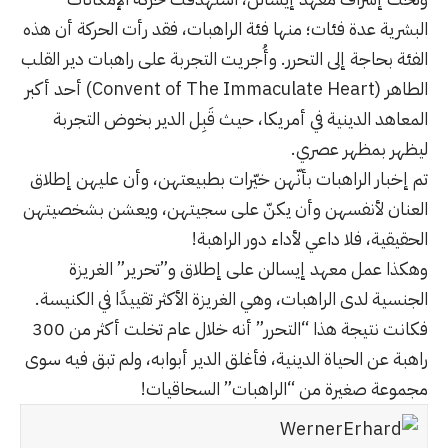
البشرية عدة فئات؛ منها فئة الراهبات، فقد رأت الحركة أن هذه
الفئة بحاجة إلى التحرر. وأُجريت التجربة على راهبات دير القلب
الطاهر (Convent of The Immaculate Heart) أحد أكبر
المعاهد الدينية في أمريكا، حيث قَبِل الدير بخوض التجربة
ليظهر بمظهر عصري.
تم إخبار الراهبات بأنّهن خيّرات بطبيعتهن، وأن عليهن إطلاق
العنان لأنفسهن وأن يكنّ على سجيتهن، ويعشن بشخصيتهن
الحقيقية، فلا داعي لأداء دور الراهبة!
وهكذا عمل معهد إيسالن على إطلاق و”تحرير” الغريزة
الجنسية لدى الراهبات، وهي الغريزة الأكثر تقييدًا في الكنيسة.
فكانت نتيجة هذا “التحرر” أنه خلال عام تخلت أكثر من 300
راهبة عن الحياة الدينية، فأغلق الدير أبوابه، ولم تبق فيه سوى
مجموعة صغيرة من “الراهبات” السحاقيات!