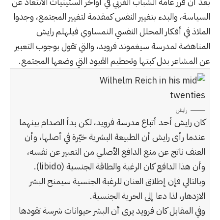
بعد أن قرر عامة الشباب الغربي في أواخر الستينيات الابتعاد عن
السياسة، والبدء بتغيير النفس كمقدمة لتغيير المجتمع، وجدوا
الملاذ في أفكار المحلل النفسي النمساوي فيلهلم رايش
المناهضة لمدرسة سيغموند فرويد، والتي تقول بوجوب التعبير
عن المشاعر بدل كبتها وتحطيم القيود التي وضعها المجتمع.
رايش
كان رايش أحد أتباع مدرسة فرويد، لكن بدأ الصدام بينهما
عندما رأى رايش أن الطبيعة البشرية خيّرة في أصلها، وأن
العنف ناتج عن منع الدافع الأصلي من التعبير عن نفسه،
وأن هذا الدافع كان الرغبة والطاقة الجنسية (libido).
وبالتالي فإن إطلاق العنان للرغبة الجنسية سيمنح البشر
الازدهار، لذا دعا إلى الحرية الجنسية.
وفي المقابل كان فرويد يرى أن البشر حيوانات شرسة تقودها