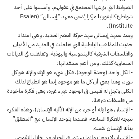
الضوابط التي يزرعها المجتمع في عقولهم. وأسسوا على أحد
شواطئ كاليفورنيا مركزا يُدعى معهد “إيسالن” (Esalen
Institute).
ويعد معهد إيسالن مهد
حركة العصر الجديد
، وهي امتداد
حديث للمذاهب
الباطنية
التي تغلغلت في العديد من الأديان
والفلسفات الشرقية كالهندوسية والبوذية، وتغلغلت في الديانات
السماوية كذلك. ومن أهم معتقداتها:
• الكل واحد (وحدة الوجود)، فكل شيء هو الإله والإله هو كل
شيء، وهذا يعني أن كل ما هو موجود إنما هو انطباع لذلك
الكلي وتجلٍ له فليس في الوجود شيء غيره، وهي فكرة مأخوذة
من فلسفات شرقية.
• الإنسان هو الإله أو جزء من الإله (تأليه الإنسان)، وهذه الفكرة
نتيجة للفكرة السابقة، فعندما يتوحد الإنسان مع “المطلق”
يتأله الإنسان نفسه.
• الإنسان لا يموت وإنما يستمر في الحياة من خلال التقمص