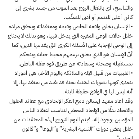
والتناسخ، أي بانتقال الروح بعد الموت من جسد بشري إلى
كائن أعلى للتنعم أو أدنى للتعذّب.
• الإنسان يخلق واقعه الخاص وقيمه ومعتقداته ويحقق مراده
خلال حالات الوعي المغيرة التي يدخل فيها، وهو بذلك لا يحتاج
إلى الوحي للإجابة على الأسئلة الكبرى التي يقدمها الدين، كما
أنّ الإنسان هو الذي يخلق بزعمهم محيط حياته ويتحكم
بمستقبله وصحته وسعادته عن طريق قوة عقله الباطن.
• الغيبيات من قبيل الإله والملائكة واليوم الآخر، هي أمور لا
تتعدى كونها تصورات ذهنية بحتة قد تفيد من يعتقد بها، إلا
أنه ليس لها في الواقع حقيقة ثابتة.
وقد أعاد معهد إيسالن دمج الفكر الإلحادي مع عقائد الحلول
والاتحاد بدلّا من الإلحاد المحض لتناسب اعتقاد الناس
المؤمنين بوجود إله. فيتم اليوم الترويج لهذه المعتقدات من
خلال بعض دورات “التنمية البشرية” و”
اليوغا
” و”قانون
الجذب”.