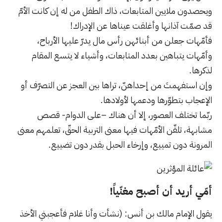
ويحصدون ملايين المتابعات، ذاك الطفل من له إن كانت الأمّ
قد صمّت آذانها وأغلقت عيناها عن الإدراك!
فأمّهات جعلن من أبنائهن رأس مال يدرّ عليها الأرباح،
وأمّهات يتباهين بعدد المتابعات، وأشياء لا يتسع المقام
لذكرها.
وإن استفهمتَ من إحداهنّ، تراها بين العجز عن التصرّف أو
الإعجاب بتطوّرها ودعمها لأولادها.
ربّما تختلف العصور، إلا أن هناك –على الدوام- قصص
مشابهة، تلقّن الأمّهات فيها معنى التربية الحقّ، تعلمهم معنى
المرونة دون تمييع، وإرخاء الحبل بقدر دون تضييع.
أمّي أريد أن أصبح مغنّياً!
يقول الإمام مالك بن أنس: (نشأت وأنا غلام فأعجبني الأخذ