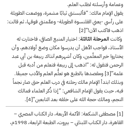
وعمامة وأرسلته لطلب العلم.
يقول الإمام مالك: “فألبستني ثيابًا مشمرة، ووضعت الطويلة
على رأسي -يعني القلنسوة الطويلة- وعمَّمتني فوقها، ثم قالت:
اذهب فاكتب الآن!”
[2]
وكانت
المرحلة الثالثة
: اختيار المنبع الصافي، فاختارت له
الأستاذ، فواجب الأهل أن يدرسوا مكان وضع أولادهم، وأن
يختاروا خير المعلّمين، وكان أشهرهم آنذاك ربيعة بن أبي عبد
الرحمن فتقول له: “اذهب إلى ربيعة فتعلم من أدبه قبل
علمه”
[3]
ومقصدها بالطبع هو تعلُّم العلم والأدب جميعًا.
وبذلك ابتدأ الإمام مالك رحلته في درب العلم حتى صار نجماً
فيه، حيث يقول الإمام الشافعي: “إذا ذُكر العلماء فمالك
النجم، ومالك حجة الله على خلقه بعد التابعين”
[4]
.
[1]
مصطفى الشكعة: الأئمة الأربعة، دار الكتاب المصري –
القاهرة، دار الكتاب اللبناني – بيروت، الطبعة الرابعة، 1998م،