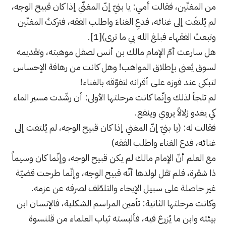
من المغنّين، فقالت أمي: يا بنيّ إنّ المغنّي إذا كان قبيح الوجه،
لم يُلتفَت إلى غنائه، فدعِ الغناءَ واطلب الفقه، فتركتُ المغنّين
وتبعتُ الفقهاء فبلغ الله بي ما ترى)
[1]
.
هل سارعت أمّ الإمام مالك بن أنس لصقل موهبته، وتقديمه
لسوق يُعنى بإطلاق المواهب! وهل كانت من رهافة الإحساس
لتبكي عند فوزه على أقرانه لتفوّقه بالغناء!
لم تلجأ لذلك وإنّما كانت مرحلتها الأولى: أن رشّدت مسير الماء
كي يغدو زلالاً يروي وينفع.
فقالت له: (يا بنيّ إنّ المغني إذا كان قبيح الوجه، لم يُلتفت إلى
غنائه، فدع الغناء واطلب الفقه)
مع العلم أنّ الإمام مالك لم يكن قبيح الوجه، وإنّما كان وسيماً
ذا شقرة، فلم تقل لولدها أنّه قبيح الوجه، وإنّما طرحت قضيّة
غير حاصلة على سبيل الإيحاء والتلطّف لصرفه عن عزمه.
وكانت مرحلتها الثانية: تأمين المراسم الشكلية، فالإنسان ابن
بيئته وابن ما يُزرع فيه، فألبسته ثياب العلماء من قلنسوة