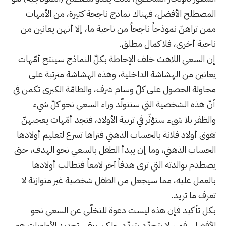
المصطلح الأفضل، فهناك نماذج ناجحة كثيرة، من الأمهات
ممن تراهنّ نموذجاً ناجحاً من ناحية ما، إلا أنهن يعانين من
ناحية أخرى، فلا كمال مطلق.
إن السعي اللاهث خلف الإحاطة بكلّ النماذج سينتج أمّهات
يعانين من الهشاشة الداخلية، وهذه الهشاشة مترتبة على
محاولة الحصول على كلّ وسام شرف، والطامّة الكبرى تكمن في
أنّ هذه الشخصية التي ستتولّد وراء السعي نحو كلّ شيء
والظفر بلا شيء ستؤثّر في تربية الأولاد، فتجد أمّهات يعجبهنّ
تفوق أولاد فلانة بالحساب الذهني فتراها تسرع لتعليم أولادها
الحساب الذهني، وما إن يبدأ الطفل بالسعي نحو الهدف، حتى
يصطدم بوالدته التي ترى هدفاً آخر لامعاً فتطالب أولادها
بالعمل عليه، مما سيجعل من الطفل شخصية غير متوازنة لا
تعرف ما تريد.
بكل تأكيد فإن هذه ليست دعوة للتخلّي عن السعي نحو
الأفضل، فمن لا يتجدّد يتبدّد، ولكن يبقى تحديد الأولويات هو