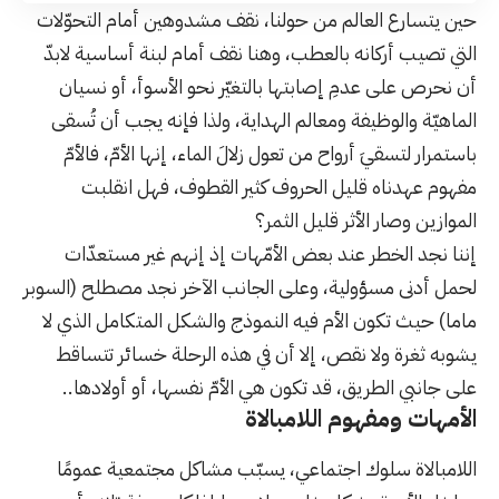
حين يتسارع العالم من حولنا، نقف مشدوهين أمام التحوّلات
التي تصيب أركانه بالعطب، وهنا نقف أمام لبنة أساسية لابدّ
أن نحرص على عدمِ إصابتها بالتغيّر نحو الأسوأ، أو نسيان
الماهيّة والوظيفة ومعالم الهداية، ولذا فإنه يجب أن تُسقى
باستمرار لتسقيَ أرواح من تعول زلالَ الماء، إنها الأمّ، فالأمّ
مفهوم عهدناه قليل الحروف كثير القطوف، فهل انقلبت
الموازين وصار الأثر قليل الثمر؟
إننا نجد الخطر عند بعض الأمّهات إذ إنهم غير مستعدّات
لحمل أدنى مسؤولية، وعلى الجانب الآخر نجد مصطلح (السوبر
ماما) حيث تكون الأم فيه النموذج والشكل المتكامل الذي لا
يشوبه ثغرة ولا نقص، إلا أن في هذه الرحلة خسائر تتساقط
على جانبي الطريق، قد تكون هي الأمّ نفسها، أو أولادها..
الأمهات ومفهوم اللامبالاة
اللامبالاة سلوك اجتماعي، يسبّب مشاكل مجتمعية عمومًا