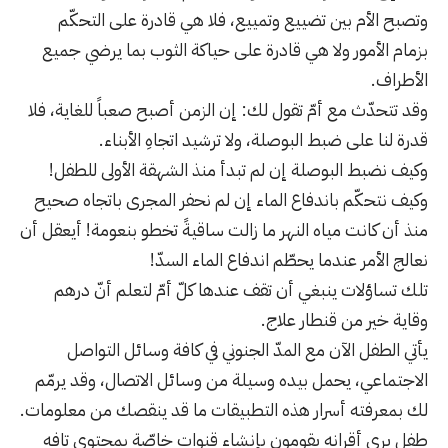
وتصبح الأم بين تضييع وتمييع، فلا هي قادرة على التحكّم
بزمام الأمور ولا هي قادرة على حياكة الثوب بما يرضي جميع
الأطراف.
وقد تتحدّث مع أمّ تقول لك: إن الزمن أصبح صعباً للغاية، فلا
قدرة لنا على ضبط البوصلة، ولا ترشيد اتجاهِ الأبناء.
وكيف نضبط البوصلة إن لم تبدأ منذ الشهقة الأولى للطفل!
وكيف نتحكّم باندفاع الماء إن لم نحفر المجرى باتجاه صحيح
منذ أن كانت مياه النهر ما زالت ساقيةً تخطو بنعومة! أيعقل أن
نعالج الأمر عندما يحطّم اندفاع الماء السدّ!
تلك تساؤلات ينبغي أن تقف عندها كلّ أمّ لتعلم أنّ درهم
وقاية خير من قنطار علاج.
يأتي الطفل الآن مع المدّ الجنوني في كافة وسائل التواصل
الاجتماعي، يحمل بيده وسيلة من وسائل الاتصال، وقد يرمّم
لك بمعرفته أسرار هذه التطبيقات ما قد ينقصك من معلومات.
طفل يرى أقرانه يقومون بإنشاء قنوات خاصّة بمحتوى تافه