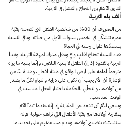
الفارق الأهمّ بين النجاح والفشل في التربية.
ألف باء التربية
من المعروف أن 80% من شخصية الطفل التي تصحبه بقيّة
عمره تتشكّل في الخمس سنوات الأولى من حياته، وباقي النسبة
يستمدّها طوال رحلته في الحياة.
هذه النسبة تحتاج لقلبٍ واعٍ وعقل مدرك لمهمّة التربية، وتبدأ
التربية بالقدوة إذ إنّ الطفل لا يبنيه التلقين، وإنّما يبنيه ما يراه
مترجماً أمامه على أرض الواقع في هيئة أفعال، وهنا لا بدّ من
الإشارة أنّ الأمّ يجب أن تكون على دراية وانتباهٍ لكلّ ما يصدر
عن أولادها، والتحلّي بالحكمة باختيار الفعل المناسب في
الوقت المناسب.
وينبغي للأمّ أن تبتعد عن المقارنة إذ إنّه عندما تبدأ الأمّ
بمقارنة أولادها مع بقيّة الأطفال التي تراهم حولها، فإنه
ستتسبّبُ بتضييع أولادها وعدم مساعدتهم على تحديد ما