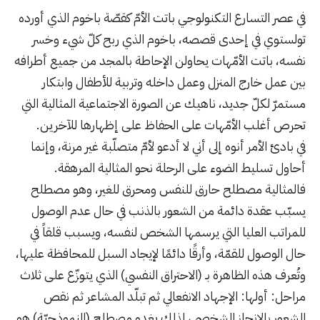
في عصر التسارع التكنولوجي باتت الأمّ كقصّة باخوم الذي أورده
تولستوي في إحدى قصصه، باخوم الذي ربح كلّ شيء وخسر
نفسه، باتت الأمّهات يحاولن الإحاطة بالمجد من جميع أطرافه
بين عمل خارج المنزل وعمل داخله وتربية للأطفال وابتكار
مستمرّ لكلّ جديد، ناهيك عن الصورة الاجتماعية المثالية التي
تحرص أغلب الأمّهات على الحفاظ على إظهارها للآخرين.
في بادئ الأمر أنوه إلى أني لا أدعو لأمّ متصلّبة غير مرنة، وإنما
أحاول تسليط الضوء على الرحلة نحو المثالية المرهقة.
فالمثالية مصطلح حارق للنفس ومحرق للغير، وهو مصطلح
يسبّب عقدة دائمة من الشعور بالذنب في حال عدم الوصول
للمراتب العليا التي يرسمها الشخص لنفسه، ويسبب قلقاً في
حال الوصول للقمّة، وأرقًا دائمًا لإيجاد السبل للمحافظة عليها،
وتُعرف هذه الظاهرة بـ (الاحتراق النفسي) الذي يتوزّع على ثلاث
مراحل: أولها: الإجهاد الانفعالي ثم تبلّد المشاعر ثم نقص
الشعور بالإنجاز الشخصي، لذلك يغدو مصطلح (النموذجيّة) هو