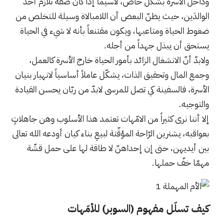
وداخل الأسرة بشكل خاص، لاسيما إذا كان صفة تلازم أحد
الوالدَين، حيث يظنّ البعض أن اللامبالاة وسيلة للتخلص من
ضغوط الحياة ومتاعبها، ويكون مقتنعاً بأنه لا شيء في الحياة
يستحق أن يبذل جهداً من أجله.
ولابدّ أنّ الانشغال الزائد بأمور الحياة خارج الأسرة كالعمل،
وجمع المال وتحقيق الذات، يشكّل عاملاً أساسياً لانهيار بنيان
الأسرة، فالسفينة كي تصل للمرسى لابدّ من ربّان يحسن القيادة
والتوجيه.
إلا أننا نرى كثيراً من الامّهات تعتمد هذا الأسلوب وهن جاهلاتٍ
بعواقبه، يشترين الرّاحة المؤقّتة لبيعِ بناء كيان أودعه الله تعالى
بين أيديهن، حتى إن إحداهنّ لا طاقة لها على حمل قشّة
مهمّا خفّ حملها.
كيف تسلّل مفهوم (السوبر) للأمّهات