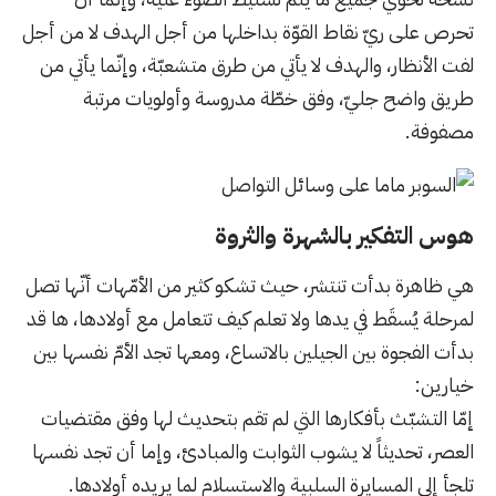
تحرص على ريّ نقاط القوّة بداخلها من أجل الهدف لا من أجل
لفت الأنظار، والهدف لا يأتي من طرق متشعبّة، وإنّما يأتي من
طريق واضح جليّ، وفق خطّة مدروسة وأولويات مرتبة
مصفوفة.
هوس التفكير بالشهرة والثروة
هي ظاهرة بدأت تنتشر، حيث تشكو كثير من الأمّهات أنّها تصل
لمرحلة يُسقَط في يدها ولا تعلم كيف تتعامل مع أولادها، ها قد
بدأت الفجوة بين الجيلين بالاتساع، ومعها تجد الأمّ نفسها بين
خيارين:
إمّا التشبّث بأفكارها التي لم تقم بتحديث لها وفق مقتضيات
العصر، تحديثاً لا يشوب الثوابت والمبادئ، وإما أن تجد نفسها
تلجأ إلى المسايرة السلبية والاستسلام لما يريده أولادها.