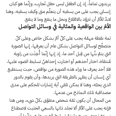
يريدون تماماً، إذ إن الطفل ليس حقل تَجارِب، وإنّما هو كيان
إنساني يجب على من يسقيه أن يتعلّم متى وكيف يسقيه، وهنا
لابدّ للأمّ أن تتزوّد بالاطّلاع ونخل ما ينفع وما لا ينفع.
الأمّ بين الواقعية والمثالية في وسائل التواصل
ثمة نقطة مهمّة يجب على كلّ أمّ بشكل خاص وعلى كلّ
متصفّح لوسائل التواصل بشكل عام أن يعرفها، إنها الصورة
التي يتمّ بثّها من قِبل أحد ما، إذ إنها إنّما أُخِذَت من زاوية
مُنتقاة، اختار أحدهم أو اختارت إحداهنّ تسليط الضوء عليها،
فلا أحد يعرف ما وراء هذه الصورة من نواقص، حيث يستطيع
أي إنسان أن يظهر بالطريقة التي يريدها، وأن يقوم بالدور
الذي يحبّه، وهنا لا يمكن تلقي أية إشارات للحكم على مدى
مصداقية تلك النماذج من عدمها.
من المحال أن يكون ثمّة شخص متفوّق بكلّ شيء، ومن هنا
فإنه يجب على الأمّ ألا تجلد ذاتها بالسعي الحثيث لاصطناع
نسخة تحوي جميع ما يتمّ تسليط الضوء عليه، وإنّما أن