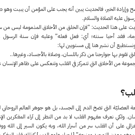
إرادة الخير، فالحديث يبين أنه يجب على المؤمن أن يبيت وهو طيب ا
رسول عليه الصلاة والسلام.
ث على هذا الحديث: “فإن الخلق من الأخلاق المذمومة ليس من سنته
ومة، فقد أحيا سنته؛ أي: فعل فعله” وعليه فإن سنة الرسول عل
ستطيع أن نشير هنا إلى مستويين لها:
ي تقوم بها جوارحنا من ذكر باللسان، وصلاة بالأجساد، وغيرها..
وعة من الأخلاق التي تتمركز في القلب وتنعكس على ظاهر الإنسان 
قلب؟
العضليّة التي تضخ الدم إلى الجسد، بل هو جوهر العالم الروحاني ل
ان. ولكي نعرف مفهوم القلب لا بد من النظر إلى آراء المفكرين الإس
لغزالي على أن القلب سر من أسرار الله، وبه يكون السير إلى الله ووف
لب وهو معدن التوحيد ومنبعه” [إحياء علوم الدين] كذلك فإن المفكر