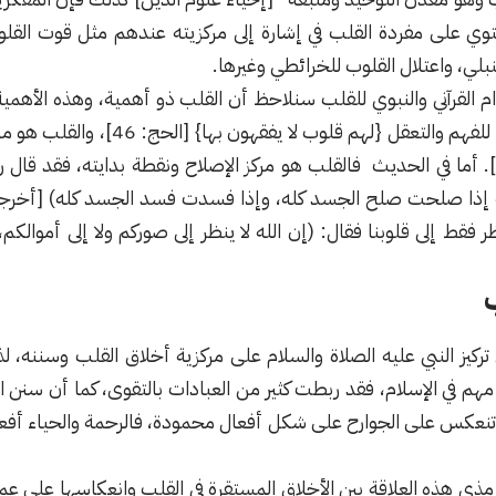
توي على مفردة القلب في إشارة إلى مركزيته عندهم مثل قوت القل
بلي، واعتلال القلوب للخرائطي وغيرها.
م القرآني والنبوي للقلب سنلاحظ أن القلب ذو أهمية، وهذه الأهمية تن
فالقلب في القرآن أداة للفهم والتعقل {ل
ليم} [الشعراء: 89]. أما في الحديث فالقلب هو مركز الإصلاح ونقطة بدايته، فق
إذا صلحت صلح الجسد كله، وإذا فسدت فسد الجسد كله) [أخرجه 
ظر فقط إلى قلوبنا فقال: (إن الله لا ينظر إلى صوركم ولا إلى أموالك
تركيز النبي عليه الصلاة والسلام على مركزية أخلاق القلب وسننه، 
مهم في الإسلام، فقد ربطت كثير من العبادات بالتقوى، كما أن سنن
 وتنعكس على الجوارح على شكل أفعال محمودة، فالرحمة والحياء أف
مذي هذه العلاقة بين الأخلاق المستقرة في القلب وانعكاسها على عم