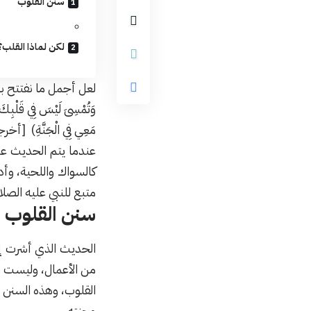
سنن القلوب
لكن لماذا القلب؟
لعل أجمل ما نفتتح به هذ
وَتُمْسِىَ لَيْسَ فِي قَلْبِكَ 
مَعِي فِي الْجَنَّةِ) [أ
عندما يتم الحديث عن
كالسواك واللحية، وأد
متبع للنبي عليه الصلا
سنن القلوب
الحديث الذي أشرت إل
من الأعمال، وليست م
القلوب، وهذه السنن ل
وجنته.