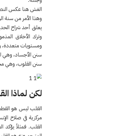
الغش هنا عكس النصح و
وهذا الأمر من سنة ال
يعلق أحد شراح الحدي
وترك الأخلاق المذم
ومستويات متعددة، ون
سنن الأجساد، وهي الت
سنن القلوب، وهي مجم
لكن لماذا ال
القلب ليس هو القطعة 
مركزية في صلاح الإنس
القلب. فمثلاً يؤكد ا
المترجم عنه هو ‌الق