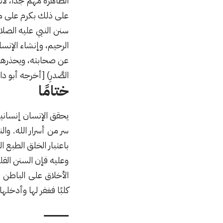
الظاهرة مهم جدا، لأن
على ذلك بكرم على من 
سنن النبي عليه الصل
الرحيم، وإنشاء الإنسا
عن صحابته، ويحذرهم من
الصَّدرِ) [أخرجه أبو د
ختامًا
يحقق الإنسان إنسانيت
سر من أسرار الله. وال
باعتبار الخلق الطبع ا
وعليه فإن السنن القل
الأخلاق على الباطن 
كلبًا فغفر لها وأدخلها