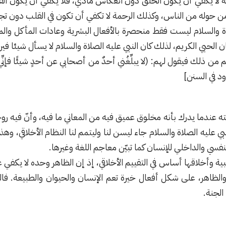
ه لا يكفي أن يكون الخلق دون انعكاس مادي، فلا يكفي أن يكون القل
حوله من الناس، وكذلك الرحمة لا تكفي أن تكون في القلب دون تجلٍّ
اة والسلام ليست فقط منحصرة بالأفعال البشرية وعادات المأكل وال
ن الحيي الكريم، لذلك كان النبي عليه الصلاة والسلام لا يسأل شيئا في
 ذلك فيقول لهم: (لا يبلِّغُني أحدٌ من أصحابي عن أحدٍ شيئًا فإنِّي 
اود في السنن]
ه عندما يدرك بأنه مخلوق عميق فيه من المعاني ما فيه، وأنّ فيه روح
نبي عليه الصلاة والسلام جاء ليسن لنا وليتمم لنا النظام الأخلاقي، وه
لنفسي والداخلي للإنسان كما تبيّن معاجم اللغة وغيرها.
بية وأخلاقها أساس في التقييم الأخلاقي، إذ إن الظاهر وحده لا يكفي 
والظاهر، على شكل أفعال خيرة تعم الإنسان والحيوان والطبيعة. ف
 الجنة.