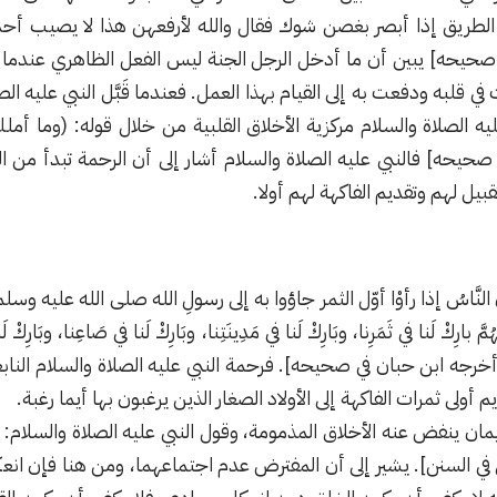
الطريق إذا أبصر بغصن ‌شوك فقال والله لأرفعهن هذا لا يصيب أحد
صحيحه] يبين أن ما أدخل الرجل الجنة ليس الفعل الظاهري عندما 
في قلبه ودفعت به إلى القيام بهذا العمل. فعندما قَبَّل النبي عليه ا
ه الصلاة والسلام مركزية الأخلاق القلبية من خلال قوله: (وما أمل
صحيحه] فالنبي عليه الصلاة والسلام أشار إلى أن الرحمة تبدأ من
يل لهم وتقديم الفاكهة لهم أولا.
النَّاسُ إذا رأوْا أوّل الثمر جاؤوا به إلى رسولِ الله صلى الله عليه وسل
بارِكْ لَنا في ثَمَرِنا، وبَارِكْ لَنا في مَدِينَتِنا، وبَارِكْ لَنا في صَاعِنا، وبَارِ
[أخرجه ابن حبان في صحيحه]. فرحمة النبي عليه الصلاة والسلام الن
أولى ثمرات الفاكهة إلى الأولاد الصغار الذين يرغبون بها أيما رغبة.
يمان ينفض عنه الأخلاق المذمومة، وقول النبي عليه الصلاة والسلام: 
في السنن]. يشير إلى أن المفترض عدم اجتماعهما، ومن هنا فإن انعك