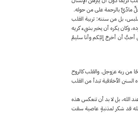
ب كريمًا دون أن يبرهن الإنسان
 مادّيٍّ بالرحمة على من حوله.
ملبس، بل من سننه: تربية القلب
رده، وكان يكره أن يخبر بشيء كريه
أحبُّ أن أخرجَ إليْكم وأنا سليمُ
ًا من ربه عزوجل. والقلب كالروح
ذه السنن الأخلاقية تبدأ من القلب
عند الله، بل لا بد أن تنعكس هذه
الله قد شكر لمذنبةٍ عاصية سقت