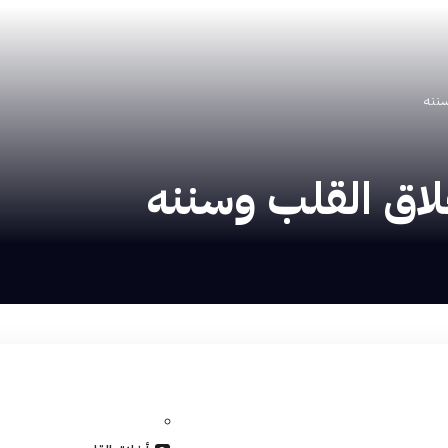
سننه
خلاق القلب وسننه