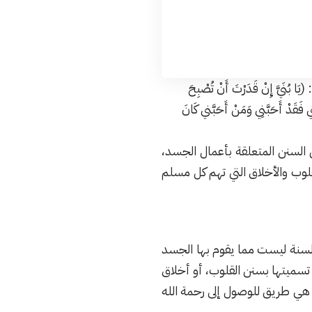
 إِنْ قَدَرْتَ أَنْ تُصْبِحَ
 فَقَدْ أَحَبَّنِي وَمَنْ أَحَبَّني كَانَ
السنن المتعلقة بأعمال الجسد،
قلوب والأخلاق التي تهم كل مسلم
السنة ليست مما يقوم بها الجسد
تسميتها بسنن القلوب، أو أخلاق
ي هي طريق للوصول إلى رحمة الله