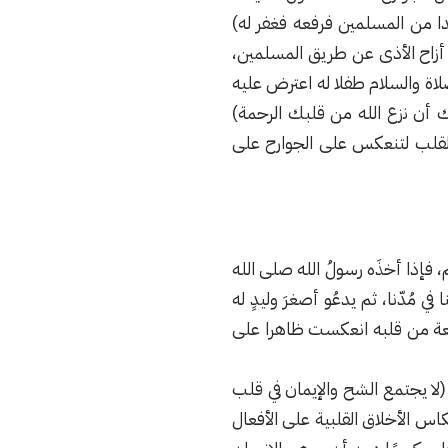
ا من المسلمين فرفعه فغفر له)
أزاح الأذى عن طريق المسلمين،
لصلاة والسلام طفلا له اعترض عليه
ك أن نزع الله من قلبك الرحمة)
 القلب لتنعكس على الجوارح على
م، فإذا أخذَه رسولُ الله صلى الله
كْ لَنا في مُدّنا، ثم يدعُو أصغرَ وليدٍ له
ابعة من قلبه انعكست ظاهرا على
(لا يجتمع الشح والإيمان في قلب
اس الأخلاق القلبية على الأفعال