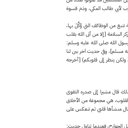
وب لأبي طالب المكي، وذم قسوة
بع من الوظائف التي وُكِّلَ بها،
هم قلوب لا يفقهون بها} [الحج: 46]، والقلب هو مركز السلامة {إلا من أتى الله بقلب
د قال رسول الله صلى الله عليه وسلم:
مسلم]، وفي حديث آخر بين لنا
م، ولكن ينظر إلى قلوبكم) [أخرجه
لذلك قال مشيرا إلى صدره التقوى
 القلوب، هي مجموعة من الأخلاق
عال منشأها قلبي ثم تنعكس على
ل الجوارح، فعندما تناول حديث: