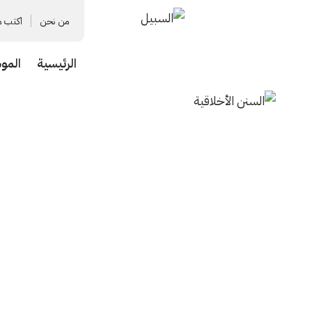
من نحن
اكتب م
الرئيسية
المو