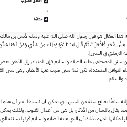
أخلاق القلوب
ختامًا
ا المقال هو قول رسول الله صلى الله عليه وسلم لأنس بن مالك: (يَا بُنَيَّ
غِشٌّ لِأَحَدٍ فَافْعَلْ”، ثُمَّ قَالَ له: يَا بُنَيَّ وَذَلِكَ مِنْ سُنَّتِي وَمَنْ أَحْيَا سُنَّتِي
خرجه الترمذي في السنن].
 سنن المصطفى عليه الصلاة والسلام فإن المتبادر إلى الذهن بعض 
اء النوافل المتعددة، لكن ثمة سنن تغيب عنها الأنظار، وهي سنن ال
ة والسلام.
يه سابقًا يعالج سنة من السنن التي يمكن أن ننساها، غير أن هذه 
ما يقال باللسان من الأذكار، بل هي من أعمال القلوب، ولذلك يمكن 
ها مكانها المهم، ذلك أن النبي عليه الصلاة والسلام قرنها بسنته الت