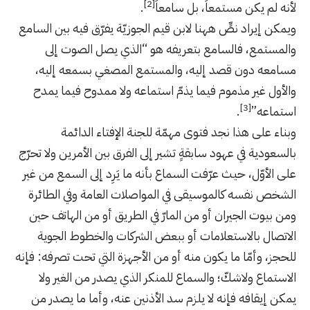
[2]
لأنه لم يكن مستمعاً، بل سامعاً
.
ويمكن إيراد نصٍّ ههنا لابن قيم الجوزيّة يفرّق فيه بين السامع
والمستمع، فالسامع بتعريفه هو “الذي يصل الصوت إلى
مسامعه دون قصد إليه، والمستمع المصغي بسمعه إليه،
والأول غير مذموم فيما يذمّ استماعه ولا ممدوح فيما يمدح
[3]
استماعه”
.
وبناء على هذا نجد فتوى مهمّة للجنة الإفتاء الدائمة
بالسعودية في عهود سابقةٍ تشير إلى الفرق بين الأمرين ولا تحرّج
على الأوّل، حيث عرّفت السماع بأنه ما يَرِد إلى السمع من غير
الشخص نفسه كالموسيقى في المواصلات العامة وفي الطائرة
ومن بيوت الجيران أو من المارّ في الطريق أو من الهاتف حين
الاتصال بالاستعلامات أو ببعض الشركات والخطوط الجوية
للحجز، وأمّا ما يكون منه أو من الأجهزة التي تحت تصرفه: فإنه
الاستماع ولاشكّ؛ والسماع للمنكر الذي يصدر من الغير ولا
يمكن إيقافه فإنه لا يلزم سد الأذنين عنه، وأما ما يصدر من