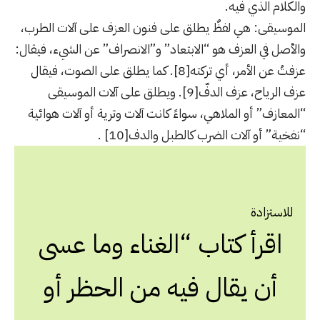
والكلام الذي فيه.
الموسيقى: هي لفظٌ يطلق على فنون العزف على آلات الطرب،
والأصل في العزف هو “الابتعاد” و”الانصراف” عن الشيء، فيقال:
عزفتُ عن الأمر، أي تركته
[8]
. كما يطلق على الصوت، فيقال
عزف الرياح، عزف الدفّ
[9]
. ويطلق على آلات الموسيقى
“المعازف” أو الملاهي، سواءً كانت آلات وترية أو آلات هوائية
“نفخية” أو آلات الضرب كالطبل والدف
[10]
.
للاستزادة
اقرأ كتاب “الغناء وما عسى
أن يقال فيه من الحظر أو