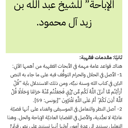
الإباحة” للشيخ عبد الله بن
زيد آل محمود.
ثانيًا: مقدمات فقهية:
هناك قواعد عامة مهمة في الأبحاث الفقهية من أهمها الآتي:
1- الأصل في الحلال والحرام التوقُّف فيه على ما جاء به النص
البيّن في كتاب الله وسنة نبيِّه، ومن ذلك الاستدلال بآية “قُلْ
أَرَأَيْتُم مَّا أَنزَلَ اللَّهُ لَكُم مِّن رِّزْقٍ فَجَعَلْتُم مِّنْهُ حَرَامًا وَحَلَالًا قُلْ
آللَّهُ أَذِنَ لَكُمْ ۖ أَمْ عَلَى اللَّهِ تَفْتَرُونَ “[يونس: 59].
2- أصل النظر والتعامل في الموسيقى والغناء على أنها قضيّة
عاديّة لا تعبُّدية، والأصل في القضايا العاديّة الإباحة والحل. وهذا
التعليل يستند إلى عدة أمور، أولها أنها تستند على نص قرآنيٍّ