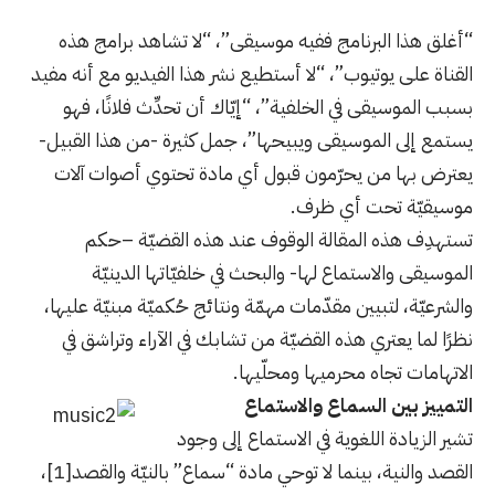
“أغلق هذا البرنامج ففيه موسيقى”، “لا تشاهد برامج هذه
القناة على يوتيوب”، “لا أستطيع نشر هذا الفيديو مع أنه مفيد
بسبب الموسيقى في الخلفية”، “إيّاك أن تحدِّث فلانًا، فهو
يستمع إلى الموسيقى ويبيحها”، جمل كثيرة -من هذا القبيل-
يعترض بها من يحرّمون قبول أي مادة تحتوي أصوات آلات
موسيقيّة تحت أي ظرف.
تستهدِف هذه المقالة الوقوف عند هذه القضيّة –حكم
الموسيقى والاستماع لها- والبحث في خلفيّاتها الدينيّة
والشرعيّة، لتبيين مقدّمات مهمّة ونتائج حُكميّة مبنيّة عليها،
نظرًا لما يعتري هذه القضيّة من تشابك في الآراء وتراشق في
الاتهامات تجاه محرميها ومحلّيها.
التمييز بين السماع والاستماع
تشير الزيادة اللغوية في الاستماع إلى وجود
القصد والنية، بينما لا توحي مادة “سماع” بالنيّة والقصد
[1]
،