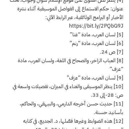
عنوان: حكم الاستماع إلى الفواصل الموسيقية أثناء نشرة
الأخبار أو البرامج الوثائقية، عبر الرابط الآتي:
https://bit.ly/2PQbG9J
[5]
لسان العرب، مادة “غنا”
[6]
لسان العرب، مادة “رنم”
[7]
ص 24.
[8]
العباب الزاخر، والصحاح في اللغة، ولسان العرب، مادة
“عزف”
[9]
لسان العرب، مادة “عزف”
[10]
ينظر الموسيقى والغناء في الميزان، تفصيلات واسعة في
ص: 28-إلى 33.
[11]
حديث حسن أخرجه الدارمي، والبيهقي، والحاكم،
بأسانيد حسنة.
[12]
هذه الضوابط وغيرها فصّلها، د. الجديع، في كتابه