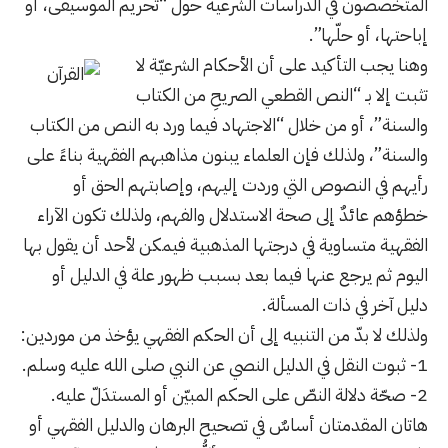
المتخصصون في الدراسات الشرعية حول “تحريم الموسيقى، أو
إباحتها، أو حلّها”.
وهنا يجب التأكيد على أن الأحكام الشرعيّة لا
تثبت إلا بـ “النص القطعي الصريحِ من الكتاب
والسنة”، أو من خلال “الاجتهاد فيما ورد به النص من الكتاب
والسنة”، ولذلك فإن العلماء يبنون مذاهبهم الفقهية بناءً على
رأيهم في النصوص التي وردت إليهم، وإصابتهم الحق أو
خطؤهم عائدٌ إلى صحة الاستدلال والفهم، ولذلك تكون الآراء
الفقهية متساوية في درجتها المذهبية فيمكن لأحد أن يقول بها
اليوم ثم يرجع عنها فيما بعد بسبب ظهور علة في الدليل أو
دليل آخر في ذات المسألة.
ولذلك لا بدّ من التنبيه إلى أن الحكم الفقهي يؤخذ من موردين:
1- ثبوت النقل في الدليل النصي عن النبي صلى الله عليه وسلم.
2- صحّة دلالة النصّ على الحكم المبيّن أو المستدَلّ عليه.
هاتان المقدمتان أساسٌ في تصحيح البرهان والدليل الفقهي أو