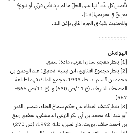
تأصيل كل لذّة أنها على الحلّ ما لم يرِد نصٌّ قرآني أو نبويٌّ
صريحٌ في تحريمها
[13]
.
وللحديث بقية في الجزء الثاني بإذن الله.
الهوامش
[1]
ينظر معجم لسان العرب، مادة: سمع.
[2]
ينظر مجموع الفتاوى، ابن تيمية، تحقيق: عبد الرحمن بن
محمد بن قاسم، د. ط، 1995، مجمع الملك فهد لطباعة
المصحف الشريف، (ج 11/ص 630) و (ج 11/ص 566-
567)
[3]
ينظر كشف الغطاء عن حكم سماع الغناء، شمس الدين
أبو عبد الله محمد بن أبي بكر الزرعي الدمشقي، تحقيق ربيع
بن أحمد خلف، بيروت، دار الجيل، ط1، 1992، (ص 270)
[4]
ينظر نص الفتوى على موقع الإسلام سؤال وجواب، تحت