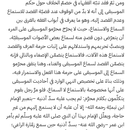
ومن ثمّ فقد تنبّه الفقهاء في خضمّ الخلاف حول حكم
الموسيقى إلى أنه لا بدّ من الوقوف عند قضيّة القصد للاستماع
وعدم القصد إليه، وهو ما يعرف في أبواب الفقه بالفرق بين
السماع والاستماع، حيث لا يحرّج محرّمو الموسيقى على المرء
أن يتعرّض دون قصدٍ منه لسماع بعض الأصوات الموسيقيّة،
وينصبُّ تحريمهم واستدلالهم على إثبات حرمة العزف والقصد
لاستماع هذه الآلات، فالاستماع يتضمّن الإصغاء وبالتالي فإنه
يتضمّن القصد لسماع الموسيقى والغناء، وهنا يتفق محرّمو
السماع إلى الموسيقى على حرمة هذا الفعل والاستمرار فيه،
وذلك بناءً على تخصيص النهي الوارد في أحاديث الموسيقى
على أنها مخصوصة بالاستماع لا السماع، فلو مرَّ رجل بقوم
يتكلّمون بكلام محرَّم: لم يجب عليه سدّ أذنيه –بتعبير الإمام
ابن تيميّة رحمه الله- إلا أن عليه أن لا يستمع إليهم من غير
حاجة، ويعلّل الإمام بهذا أن النبي صلى الله عليه وسلّم لم يأمر
ابن عمر –رضي الله عنه- بسدِّ أذنيه حين سمع زمّارة الراعي؛