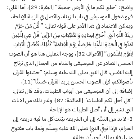
واضح: “خلق لكم ما في الأرض جميعًا” [البقرة: 29]، أما الثاني:
فهو دخول الموسيقى في باب الزينة، والأصل في الزينة الإباحة،
ويمكن الاعتماد في هذا الأمر على قوله تعالى: ” قُلْ مَنْ حَرَّمَ
زِينَةَ اللَّهِ الَّتِي أَخْرَجَ لِعِبَادِهِ وَالطَّيِّبَاتِ مِنَ الرِّزْقِ ۚ قُلْ هِيَ لِلَّذِينَ
آمَنُوا فِي الْحَيَاةِ الدُّنْيَا خَالِصَةً يَوْمَ الْقِيَامَةِ ۗ كَذَٰلِكَ نُفَصِّلُ الْآيَاتِ
لِقَوْمٍ يَعْلَمُون” [الأعراف 32]، ووجه التعليل هنا هو أن الصوت
الحسن الصادر عن الموسيقى والغناء من الجمال الذي ترتاح
إليه النفس، قال النبي صلى الله عليه وسلم: “حسّنوا القرآن
بأصواتكم، فإن الصوت الحسن يزيد القرآن حُسنًا”
[11]
،
إضافة إلى أن الموسيقى من أبواب الطيبات، وقد قال تعالى:
“قل أحل لكم الطيبات” [المائدة: 87]، وغير ذلك من الآيات
التي تشير إلى أن أصل الطيبات هو الإباحة.
3- لا بد من التنبُّه إلى أن الشريعة بيّنت كل ما فيه ذريعة إلى
الحرام، فإذا توفّي النبيُّ صلى الله عليه وسلّم وثمة باب مفتوح
منها، فلا يملك أحد أن يغلقه.