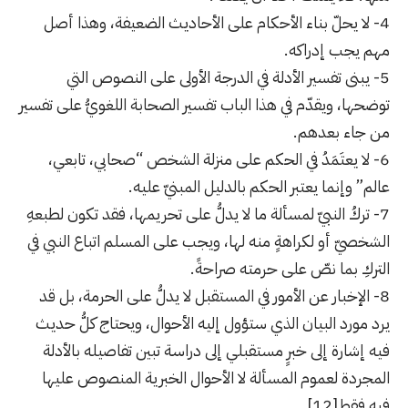
4- لا يحلّ بناء الأحكام على الأحاديث الضعيفة، وهذا أصل
مهم يجب إدراكه.
5- يبنى تفسير الأدلة في الدرجة الأولى على النصوص التي
توضحها، ويقدّم في هذا الباب تفسير الصحابة اللغويُّ على تفسير
من جاء بعدهم.
6- لا يعتَمَدُ في الحكم على منزلة الشخص “صحابي، تابعي،
عالم” وإنما يعتبر الحكم بالدليل المبنيّ عليه.
7- تركُ النبيّ لمسألة ما لا يدلُّ على تحريمها، فقد تكون لطبعهِ
الشخصيّ أو لكراهةٍ منه لها، ويجب على المسلم اتباع النبي في
التركِ بما نصّ على حرمته صراحةً.
8- الإخبار عن الأمور في المستقبل لا يدلُّ على الحرمة، بل قد
يرد مورد البيان الذي ستؤول إليه الأحوال، ويحتاج كلُّ حديث
فيه إشارة إلى خبرٍ مستقبلي إلى دراسة تبين تفاصيله بالأدلة
المجردة لعموم المسألة لا الأحوال الخبرية المنصوص عليها
فيه فقط
[12]
.