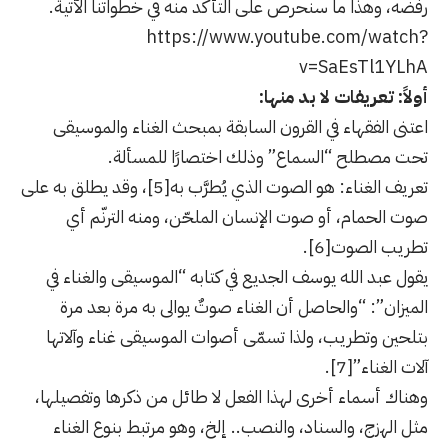
رفضه، وهذا ما سنحرص على التأكُّد منه في خطواتنا الآتية.
https://www.youtube.com/watch?
v=SaEsTl1YLhA
أولاً: تعريفات لا بد منها:
اعتنى الفقهاء في القرون السابقة بمبحث الغناء والموسيقى
تحت مصطلح “السماع” وذلك اختصارًا للمسألة.
تعريف الغناء: هو الصوت الذي يُطرَّب به
[5]
، وقد يطلق به على
صوت الحمام، أو صوت الإنسان الملحّن، ومنه الترنّم أي
تطريب الصوت
[6]
.
يقول عبد الله يوسف الجديع في كتابه “الموسيقى والغناء في
الميزان”: “والحاصل أن الغناء صوتٌ يوالى به مرة بعد مرة
بتلحين وتطريب، ولذا تسمّى أصوات الموسيقى غناء وآلاتها
آلات الغناء”
[7]
.
وهناك أسماء أخرى لهذا الفعل لا طائل من ذكرها وتفصيلها،
مثل الهزج، والسناد، والنصب.. إلخ، وهو مرتبط بنوع الغناء