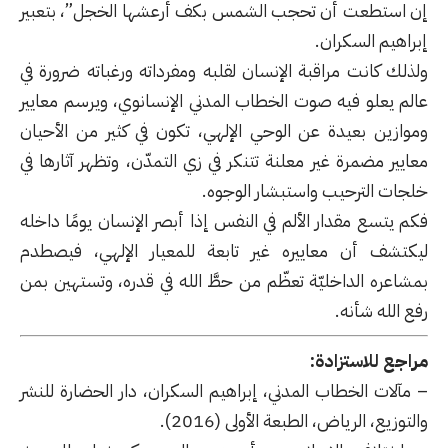
إن استطعت أن تحجب الشمس بكف أرعشها الخجل”، بتعبير
إبراهيم السكران.
ولذلك كانت مراقبة الإنسان لقلبه ومفرداته ورغباته ضرورة في
عالم يعلو فيه صوت الخطاب المدني الإنسانوي، ويرسم معايير
وموازين بعيدة عن الوحي الإلهي، تكون في كثير من الأحيان
معايير مضمرة غير معلنة تتنكر في زي التمدّن، وتظهر آثارها في
خلجات الترحيب واستبشار الوجوه.
فكم يتسع مقدار الألم في النفس إذا أبصر الإنسان يومًا داخله
ليكتشف أن معاييره غير تابعة للمعيار الإلهي، فيصطدم
بمشاعره الداخليّة تعظّم من حطَّ الله في قدره، وتستهين بمن
رفع الله شأنه.
مراجع للاستزادة
:
– مآلات الخطاب المدني، إبراهيم السكران، دار الحضارة للنشر
والتوزيع، الرياض، الطبعة الأولى (2016).