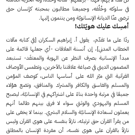
في سلوكه وخُلُقه، وجميعنا مطالبون بمحبته كإنسان حتى
ترضى عنّا الديانة الإنسانويّة ومن ينتمون إليها.
أمسِك عليك هويّتك!
ردًا على ما تقدّم، يقول أ. إبراهيم السكران [في كتابه مآلات
الخطاب المدني]، إن أنسنة العلاقات -أي جعلها قائمة على
مبدأ الإنسانية بصرف النظر عن الهوية والمعتقَد- تستبعد
المضمون الديني في صياغة علاقتنا بالآخرين، وتطمس الأوصاف
القرآنية التي ميّز الله على أساسها الناس، كوصف المؤمن
والمسلم والفاسق والكافر والمشرك والمنافق، وتضع هؤلاء
جميعًا في مرتبة واحدة بناءً على اشتراكهم في الإنسانيّة، ليصبح
المسلم واليهودي والوثني سواء لا فرق بينهم طالما أنهم
يعملون لسعادة الإنسانيّة والسلام البشري. بينما لا يخفى على
من يقرأ القرآن حق ترتيله، نازلاً بنفسه على هوى القرآن وليس
نازلاً بالقرآن على هوى نفسه، أن مفردة الإنسان بالمطلق