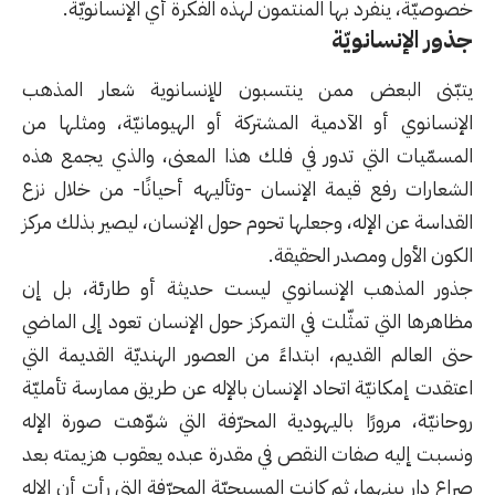
خصوصيّة، ينفرد بها المنتمون لهذه الفكرة أي الإنسانويّة.
جذور الإنسانويّة
يتبّنى البعض ممن ينتسبون للإنسانوية شعار المذهب
الإنسانوي أو الآدمية المشتركة أو الهيومانيّة، ومثلها من
المسمّيات التي تدور في فلك هذا المعنى، والذي يجمع هذه
الشعارات رفع قيمة الإنسان -وتأليهه أحيانًا- من خلال نزع
القداسة عن الإله، وجعلها تحوم حول الإنسان، ليصير بذلك مركز
الكون الأول ومصدر الحقيقة.
جذور المذهب الإنسانوي ليست حديثة أو طارئة، بل إن
مظاهرها التي تمثّلت في التمركز حول الإنسان تعود إلى الماضي
حتى العالم القديم، ابتداءً من العصور الهنديّة القديمة التي
اعتقدت إمكانيّة اتحاد الإنسان بالإله عن طريق ممارسة تأمليّة
روحانيّة، مرورًا ب
اليهودية
المحرّفة التي شوّهت صورة الإله
ونسبت إليه صفات النقص في مقدرة عبده يعقوب هزيمته بعد
صراع دار بينهما، ثم كانت
المسيحيّة
المحرّفة التي رأت أن الإله