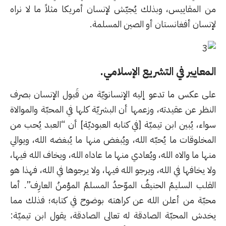
من المقاييس، وبذلك يُجيّش لإنسان أمريكا مثلاً ما لا نراه
لإنسان أفغانستان أو الصين المسلمة.
المعايير في التشريع الإسلامي
.
على عكس ما تدعو إليه الإنسانويّة من قَبول الإنسان بصرف
النظر عن عقيدته، وزعمها أن البشريّة كلها في المحبّة والموالاة
سواء، يُبين ابن تيميّة [في كتابه العبوديّة] أن “العبد يُحب من
المخلوقات ما يُحبّه الله، ويُبغض منها ما يُبغضه الله، ويوالي
منها ما والاه الله، ويُعادي منها ما عاداه الله، ويخاف الله فيها،
ولا يخافها في الله، ويرجو الله فيها، ولا يرجوها في الله، فهذا هو
القلب السليمُ الحنيفُ الموّحدُ المسلمُ المؤمنُ العارِف”. أما
محبّة من أعلن الله عن كراهته بوضوح في كتابه؛ فذلك مما
يخدش المحبّة الصادقة له تعالى الصادقة، يقول ابن تيميّة: