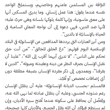
البرّاقة بين المسلمين عامتهم وخاصتهم، ويستملِحُ الواحد
نفسه عندما يقول: هذا عمل إنساني. وما يدري المسكين أنها
على معنى ماسونية، وإنها كلمة يلوكها بلسانه وهي حربٌ عليه؛
لأنها ضد الدين، فهي دعوة إلى أن نواجه المعاني السامية في
الحياة بالإنسانيّة لا بالدين”.
ومن أبرز العبارات التي يرددها المدافعين عن الإنسانويّة في البلاد
الإسلامية اليوم قولهم: “دع الخلق للخالق”، “من أنت حتى
تحكم على الناس”، “لا تدري أيهما أقرب إلى الله”، “علينا أن
نقبل الإنسان بصرف النظر عن دينه وعقيدته وميوله”، “الدين لا
يفرقنا”، ويعمدون إلى ذكر مفردة الإنسان بصيغة مطلقة دون
أي إضافات تخصص أو تُقيّد.
فالمسلم -بحسب الديانة الإنسانويّة- عليه أن يتقبّل الإنسان
رغم شذوذه الجنسي، وعليه أن يتقبّل عبادته لما نهى الله عنه،
ويُفضّل أن يحافظ على سكوته عندما تُفتح سيرة الأديان، وإن
لم يستطع فيؤكد أن الله يقبّل الجميع، والأديان كلها صحيحة،