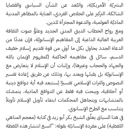
البشريّة الأمريكيّة، والبُعد عن الشأن السياسي والقضايا
الشائكة، التركيز على الخلاص الفردي، العناية بالمظاهر المدنية
الماديّة العولمية، والدعوة المجتزأة للدين.
ومع رواج الخطاب الديني المدني الجديد وعلوُّ صوت الثقافة
الغربية الغالبة الداعية إلى المفاهيم الإنسانويّة، فإن عددًا من
الدعاة الجدد يحاول بكل ما أوتي من قوة تقديم إسلام خفيف
الدسم، سائل في مفاهيمه الحاكمة (كمفهوم الإيمان بالله
والجهاد والحجاب وغيرها)، وإثبات أن الإسلام لا يتعارض مع
الإنسانويّة بل يقبلها ويعتد بها، وذلك عن طريق إعادة تفسير
النصوص والتراث الإسلامي تفسيرًا يُستبعد فيه أية دوافع دينية
أو أخلاقية، ويبحث فيه فقط عن الدوافع المادية، يتمسّك
بالمتشابهات ويتجاهل المحكمات ابتغاء تأويل الإسلام تأويلاً
يتناسب مع الطرح الإنسانوي.
في هذا السياق يعلّق الشيخ بكر أبو زيد في كتابه (معجم المناهي
اللفظية) على مفردة الإنسانيّة بقوله: “اتسع انتشار هذه اللفظة