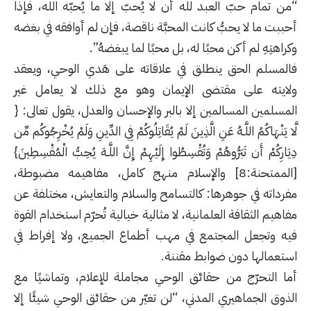
“من تمام حبّ العبد لله أن لا يُحبّ إلا ما يُحبّه الله، فإذا
أحببت ما لا يحبُّ كانت المحبَّة ناقصة، فإن لم أوافقه في بغضه
وكراهتِهِ لم أكن محبًا له، بل محبًا لما يبغضهُ”.
فالمسلم الحق ينطلق في علاقاته على هَدي الوحي، ويعقد
ولايته على مقتضى الإيمان وهو مع ذلك لا يعامل غير
المسلمين المسالمين إلا بالبر والإحسان والعدل، يقول تعالى: {
لَّا يَنْهَاكُمُ اللَّـهُ عَنِ الَّذِينَ لَمْ يُقَاتِلُوكُمْ فِي الدِّينِ وَلَمْ يُخْرِجُوكُم مِّن
دِيَارِكُمْ أَن تَبَرُّوهُمْ وَتُقْسِطُوا إِلَيْهِمْ إِنَّ اللَّـهَ يُحِبُّ الْمُقْسِطِينَ}
[الممتحنة:8] والإسلام منهج كامل، مفاهيمه مضبوطة،
مفرداته في جوهرها: كالتسامح والسلام والتعايش، مختلفة عن
مفاهيم الثقافة
العلمانية
، لا مثالية خيالية تُحرّم استخدام القوة
فيه وتجعل المجتمع في مهب أطماع الجميع، ولا إفراط في
استعمالها دون ضوابط مقننة.
أما التحرّج من حقائق الوحي مجاملة للإعلام، وتماشيًا مع
الذوق الجماهيري المدني، “لن تغيّر من حقائق الوحي شيئًا إلا