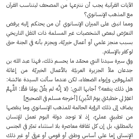
الآيات القرآنية يجب أن ننتزعها من المصحف ليتناسب القرآن
مع المذهب الإنسانوي؟
ومما انبنى على الميزان الإنسانوي أن من يحتكم إليه يرفض
التعرّض لبعض الشخصيات غير المسلمة ذات الثقل التاريخي
بسبب منجز علمي أو أعمال خيريّة، ويجزم بأنه في الجنة حتى
لو كفر بالإسلام.
وفي سيرة سيدنا النبي محمّد ما يحسم ذلك، فهذا عبد الله بن
جدعان ملأ الجزيرة العربيّة بالأعمال الخيريّة من إغاثة
الملهوفين وإيواء الضعفاء، لكن عندما سألت السيدة عائشة:
هل ذلك ينفعه؟ أجابها النبي: (لا إنَّه لم يقُلْ يومًا قطُّ: اللَّهمَّ
اغفِرْ لي خطيئتي يومَ الدِّينِ) [أخرجه مسلم في الصحيح]
يضاف إلى ذلك الرؤية الحالمة للمذهب الإنسانوي وما ينقصها
من تطبيقٍ عمليّ، إذ لا توجد دولة اليوم تعمل للإنسان
بالمطلق، بل إن كل ثقافة معاصرة بلا استثناء تميّز في الجنس
الإنساني إما على أساس وطني أو قومي أو عرقي أو غير ذلك