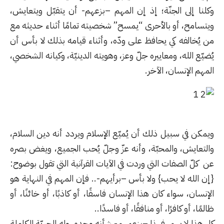
وكلنا إلى الجنّة؛ إذ إن المهم –بزعهم- أن يتقبّل ويتعايش،
ويتسامح، أو بالأحرى “يمسح” شخصيته تمامًا أثناء حديثه مع
من يُخالفه كي يحافظ على ودّه، وأثناء قيامه بذلك لا بأس أن
يُضيّع الله، ومعاييره جلّ وعز، وهويته الدينيّة، وكيانه الشخصي،
المهم الإنسان، الآخر.
ويمكن في سبيل ذلك أن يُميّع الإسلام ويردد أنه دين السلام،
والتعايش، والمحبّة، وأنه عزّ وجلّ يُحب الجميع، ويغض بصره
عن كلّ الصفات التي وردت في الآيات القرآنية التي تقول بوضوح:
{إن الله لا يحب} ولا بأس –برأيهم-.. فإن المهم في النهاية هو
الإنسان، سواء كان هذا الإنسان فاسقًا، أو كاذبًا، أو خائنًا، أو
ظالمًا، أو كافرًا، أو منافقًا، أو فاسدًا..
كل هذا لا يهم، فهذا –بزعمهم- شأنه وحده، وله الحريّة الكاملة