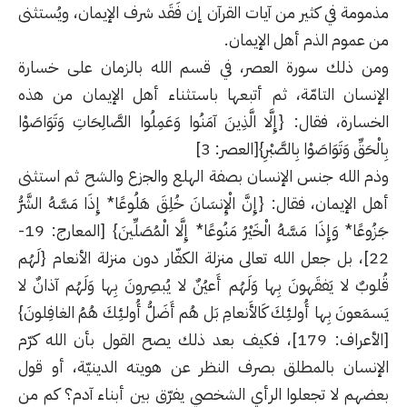
مذمومة في كثير من آيات القرآن إن فَقَد شرف الإيمان، ويُستثنى
من عموم الذم أهل الإيمان.
ومن ذلك سورة العصر، في قسم الله بالزمان على خسارة
الإنسان التامّة، ثم أتبعها باستثناء أهل الإيمان من هذه
الخسارة، فقال: {إِلَّا الَّذِينَ آمَنُوا وَعَمِلُوا الصَّالِحَاتِ وَتَوَاصَوْا
بِالْحَقِّ وَتَوَاصَوْا بِالصَّبْرِ}[العصر: 3]
وذم الله جنس الإنسان بصفة الهلع والجزع والشح ثم استثنى
أهل الإيمان، فقال: {إِنَّ الْإِنسَانَ خُلِقَ هَلُوعًا* إِذَا مَسَّهُ الشَّرُّ
جَزُوعًا* وَإِذَا مَسَّهُ الْخَيْرُ مَنُوعًا* إِلَّا الْمُصَلِّينَ} [المعارج: 19-
22]، بل جعل الله تعالى منزلة الكفّار دون منزلة الأنعام {لَهُم
قُلوبٌ لا يَفقَهونَ بِها وَلَهُم أَعيُنٌ لا يُبصِرونَ بِها وَلَهُم آذانٌ لا
يَسمَعونَ بِها أُولـئِكَ كَالأَنعامِ بَل هُم أَضَلُّ أُولـئِكَ هُمُ الغافِلونَ}
[الأعراف: 179]، فكيف بعد ذلك يصح القول بأن الله كرّم
الإنسان بالمطلق بصرف النظر عن هويته الدينيّة، أو قول
بعضهم لا تجعلوا الرأي الشخصي يفرّق بين أبناء آدم؟ كم من