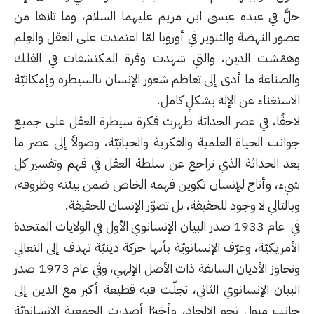
حلَّ في عبده عيسى ابن مريم عليهما السلام، وما تلاها من
عصور النهضة والتنوير في أوروبا لمّا اعتمدت على العقل والعِلم
وهمّشت الدين، والتي شهدت وفرة المكتشفات في الفلك
والصناعة ما أدى إلى تعاظم شعور الإنسان بالسيطرة وإمكانيّة
الاستغناء عن الإله بشكلٍ كامل.
لاحقًا، في عصر
الحداثة
ظهرت فكرة سيطرة العقل على جميع
جوانب الحياة العلمية والفكرية والحياتيّة، وصولاً إلى عصر
ما
بعد الحداثة
الذي تراجع عن سلطة العقل في فهم وتفسير كل
شيء، وأتاح للإنسان تكوين فهمه الخاص ضمن بيئته وظروفه،
وبالتالي لا وجود للحقيقة، بل تصوّر الإنسان للحقيقة.
في عام 1933 صدر البيان الإنسانوي الأول في الولايات المتحدة
الأمريكيّة، وعرّف الإنسانويّة بأنها حركة دينيّة تهدف إلى التعالي
وتجاوز الأديان السابقة ذات الأصل الإلهي، وفي عام 1973 صدر
البيان الإنسانوي الثاني، تجلّت فيه قطيعة أكبر مع الدين إلى
جانب ميول نحو الإلحاد، وأخيرًا أصدرت الجمعية الإنسانويّة