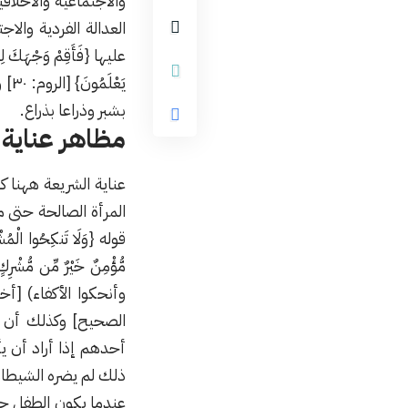
والاجتماعية والأخلا
العدالة الفردية والاج
عليها {فَأَقِمْ وَجْهَكَ لِلدِّينِ
يَع
بشبر وذراعا بذراع.
مظاهر عناية 
عناية الشريعة ههنا 
المرأة الصالحة حتى م
قوله {وَلَا تَنكِحُوا الْمُشْرِكَ
وأنحكوا اﻷكفاء) [أخ
الصحيح] وكذلك أن ي
أحدهم إذا أراد أن يأ
ذلك لم يضره الشيطان
عندما يكون الطفل جني