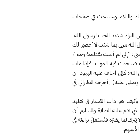
د والبلاد، وسنبحث في صفحات
البراء شديد الحب لرسول الله،
ل الله مرني بما شئت لا أعصي لك
لنبي: “إني لم أبعث بقطيعة رحم”،
ة قد حدث فيه الموت، فإذا مات
الله؛ فإني أخاف عليه اليهود أن
وصلى عليه) [أخرجه الطبراني في
 وكيف هو دأب الصّغار في تقليد
 آدم عليه الصلاة والسلام أن
رك لما يضرّه فتُستغلّ براءته في
 الأسهم.