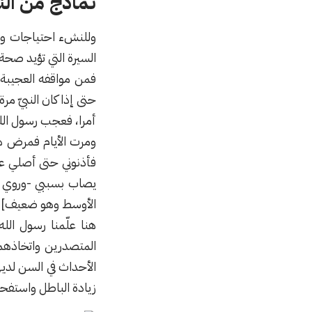
نماذج من ال
وللنشء احتياجات ور
السيرة التي تؤيد صح
فمن مواقفه العجيبة
حتى إذا كان النبيّ م
أمرا، فعجب رسول الله 
ومرت اﻷيام فمرض هذا
فأذنوني حتى أصلي علي
يصاب بسببي -وروي أن
الأوسط وهو ضعيف]
هنا علّمنا رسول الل
المتصدرين واتخاذهم
اﻷحداث في السن لديهم 
زيادة الباطل واستفحا