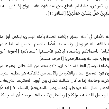
 الأمراض، عناية لم تنقطع حتى بعد تفرّط عقد الزواج إذ يقول الله عزّ وج
لَيْهِنَّ حَتَّى يَضَعْنَ حَمْلَهُنَّ} [الطلاق: ٦].
نة بالأذان في أذنه اليمنى وإقامة الصلاة بأذنه اليسرى؛ ليكون أول م
خالقه الله عز وجل. وتسميته -أيضًا- بالاسم الحسن لما لذلك م
قيامة بأسمائكم وبأسماء آبائكم فأحسنوا أسماءكم) [أخرجه أبو
زوجل- عبدالله وعبدالرحمن) [أخرجه مسلم]
اعة، وسنّ العقيقة، والختان، وتعويذهم من الشيطان، وغيرها من 
ن فردا صحيح البدن والفكر، بل واﻷبعد من ذاك كله هو تنظيم الشريع
ء، وخاصة إذا ما كان هنالك شقاق بين أبويه؛ فحثتهما الشريعة عل
على سلوك ونفسية الطف
يجعل الله فيه خيرا كثيرًا} وبالنظر في كتب التفسير نجد أن الخير الكث