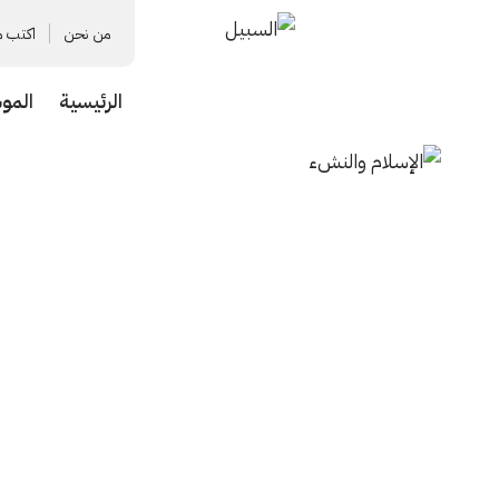
من نحن
اكتب م
الرئيسية
المو