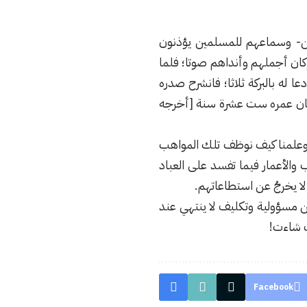
ن- وسماعهم للمسلمين يؤذنون
وكان أجملهم وأنداهم صوتا؛ فلما
له بالبركة ثلاثا؛ فانشرح صدره
 وكان عمره ست عشرة سنة [أخرجه
، وعلمنا كيف نوظف تلك المواهب
والأعمار فيما تفسد على العباد
ا يخرجُ عن استطاعاتهم.
من مسؤولية وتكليف لا ينتهي عند
يث شاءت!
Facebook