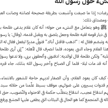
نشء حول رسول الله
غبات؛ إذا ما صيغت وأشبعت بطريقة صحيحة لصانته وصانت العبا
ة ومصداق ذلك:
 ﷺ وهو يتعامل مع النشء من حوله؛ أنه كان غلام يدعى طلحة بن 
رة في ديار قومه لقيه طلحة وجعل يلصق به ويقبل قدمه، (وقال: يا رسو
وتبسّم فقال له : “اذهب فاقتل أباك” فتولّى مدبِرًا ليفعل فقال له ا
 الغلام وجاء النبي يعوده، فلما انصرف قال لأهله: “إني أرى طلح
ه” ولكن طلحة قال لوالديه: ادفنوني وألحقوني بربي، ولا تدعوا رسول 
ه قد مات ليلا- فلما أتى الصباح وأخبر رسول الله بذلك، جاء قبره 
ه كيف كان يعود الغلام، وأن الصغار لديهم حاجة للشعور بالانتماء،
 قدوات يسيرون على ضوئهم، موقف بسيط علّمنا من خلاله سيد بني
اندفاع عجيب، اندفاع يتطلّب حكمة في الاحتواء والتّصويب، حتى لا يُت
له في المتجمع كما هو الحال في البيئات التي يطغى عليها الجشع ورفع