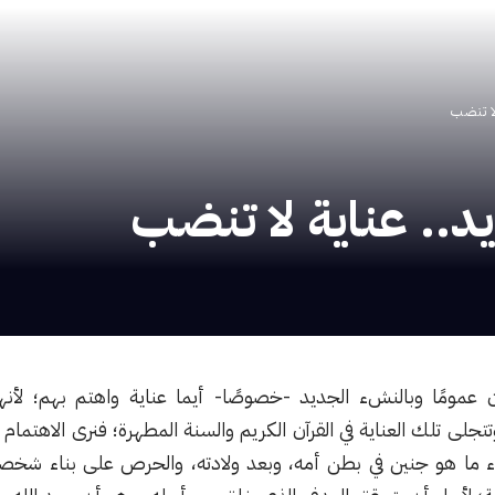
لا تنضب
د.. عناية لا تنضب
سان عمومًا وبالنشء الجديد -خصوصًا- أيما عناية واهتم بهم؛ لأن
تجلى تلك العناية في القرآن الكريم والسنة المطهرة؛ فنرى الاهتما
اء ما هو جنين في بطن أمه، وبعد ولادته، والحرص على بناء شخصيت