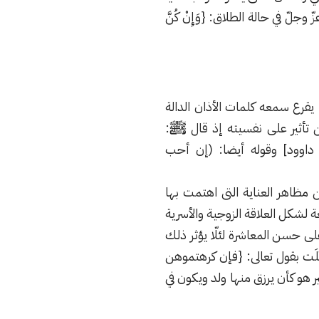
لّ في حالة الطلاق: {وَإِنْ كُنَّ
ا يقرع سمعه كلمات الأذان الدالة
ن تأثير على نفسيته إذ قال ﷺ:
 داوود] وقوله أيضا: (إن أحب
مظاهر العناية التى اهتمت بها
ة لشكل العلاقة الزوجية واﻷسرية
ى حسن المعاشرة لئلّا يؤثر ذلك
ل، فقال الله عزوجل: {وعاشروهن بالمعروف} [النساء: ١٩] آية ذُيِّلَت بقول تعالى: {فإن كرهتموهن
ير هو كأن يرزق منها ولد ويكون في