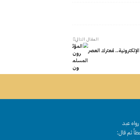
المقال التالي
إلكترونية.. مُعترك العصر
واه عبد
اً ثم قال: