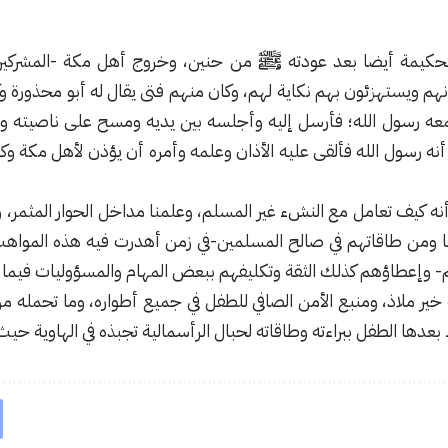
لحكيمة أيضا بعد عودته ﷺ من حنين، وخروج أهل مكة -المشركي
نهم ويستهزئون بهم نكاية لهم، وكان منهم فتى يقال له أبو محذورة 
عه رسول الله؛ فأرسل إليه وأجلسه بين يديه ومسح على ناصيته ودعا 
م أنه رسول الله فألقى عليه الأذان وعلمه وأمره أن يؤذن لأهل مكة
 أنه كيف تعامل مع النشء غير المسلم، وعلمنا مداخل الحوار المثمر
ا ومن طاقاتهم في صالح المسلمين-في زمن أهدرت فيه هذه المواهب 
م- وإعطاؤهم كذلك الثقة وتكليفهم ببعض المهام والمسؤوليات فيما ل
 خير ملاذ، ومنبع الأمن الصافي للطفل في جميع أطواره، وما تحمله 
رك بعدها الطفل ببراءته وطاقاته لحبال الرأسمالية تجبذه في الهاوية ح