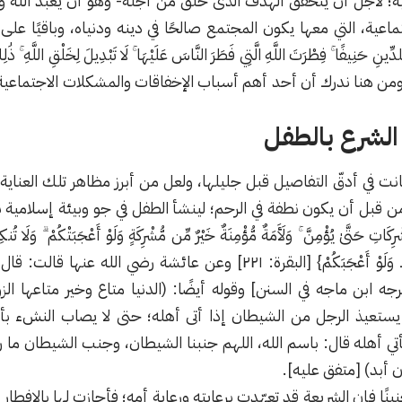
قية؛ لأجل أن يتحقق الهدف الذى خلق من أجله- وهو أن يعبد الله 
تماعية، التي معها يكون المجتمع صالحًا في دينه ودنياه، وباقيًا على
 حَنِيفًا ۚ فِطْرَتَ اللَّهِ الَّتِي فَطَرَ النَّاسَ عَلَيْهَا ۚ لَا تَبْدِيلَ لِخَلْقِ اللَّهِ ۚ ذَٰلِكَ ا
ْلَمُونَ} [الروم: ٣٠] ومن هنا ندرك أن أحد أهم أسباب الإخفاقات والمشكلات الاج
الشرع بالطفل
كانت في أدقّ التفاصيل قبل جليلها، ولعل من أبرز مظاهر تلك العنا
ن قبل أن يكون نطفة في الرحم؛ لينشأ الطفل في جو وبيئة إسلامية ن
اتِ حَتَّىٰ يُؤْمِنَّ ۚ وَلَأَمَةٌ مُّؤْمِنَةٌ خَيْرٌ مِّن مُّشْرِكَةٍ وَلَوْ أَعْجَبَتْكُمْ ۗ وَلَا تُنكِ
مُّؤْمِنٌ خَيْرٌ مِّن مُّشْرِكٍ وَلَوْ أَعْجَبَكُمْ} [البقرة: ٢٢١] وعن ع
رجه ابن ماجه في السنن] وقوله أيضًا: (الدنيا متاع وخير متاعها ا
ستعيذ الرجل من الشيطان إذا أتى أهله؛ حتى لا يصاب النشء بأ
تي أهله قال: باسم الله، اللهم جنبنا الشيطان، وجنب الشيطان ما رزقت
 أبد) [متفق عليه].
نًا فإن الشريعة قد تعهّدت برعايته ورعاية أمه؛ فأجازت لها بالإفطار