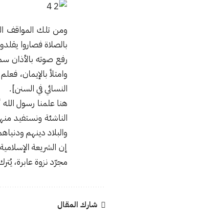
ومن تلك المواقف ا
بالصلاة فصاروا يقلدو
رفع صوته بالأذان سم
وامتلأ باﻹيمان، فعل
النسائي في السنن].
هنا علمنا رسول الله
الناشئة ونستفيد منه
والبلاد دينهم ودنياه
إن الشريعة الإسلامية
مجرّد نزوة عابرة، يُت
شارك المقال