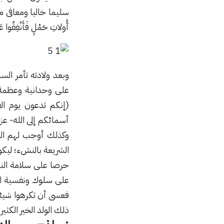
سليما خاليا ومعافى من
أُولاتِ حَمْلٍ فَأَنْفِقُوا عَ
وبعد ولادته تأمر الس
على وحدانية وعظمة 
(إنكم تدعون يوم ال
أسمائكم إلى الله- ع
وكذلك أوجب لهم الرض
الشريعة بالنشء؛ ليكو
حرصا على سلامة النش
فعسى أن تكرهوا شيئا و
ذلك الولد الخير الكثير.