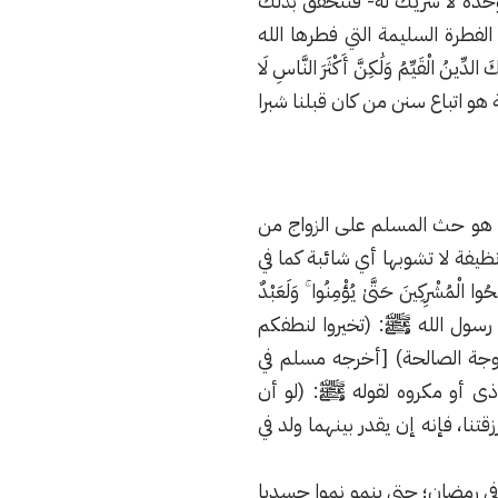
وحده لا شريك له- فتتحقق بذلك
 الفطرة السليمة التي فطرها الله
لدِّينُ الْقَيِّمُ وَلَٰكِنَّ أَكْثَرَ النَّاسِ لَا
تماعية هو اتباع سنن من كان قبلنا شبرا
ية هو حث المسلم على الزواج من
ظيفة لا تشوبها أي شائبة كما في
حُوا الْمُشْرِكِينَ حَتَّىٰ يُؤْمِنُوا ۚ وَلَعَبْدٌ
ائشة رضي الله عنها قالت: قال رسول الله ﷺ: (تخيروا لنطفكم
لزوجة الصالحة) [أخرجه مسلم في
ذى أو مكروه لقوله ﷺ: (لو أن
نا، فإنه إن يقدر بينهما ولد في
 في رمضان؛ حتى ينمو نموا جسديا