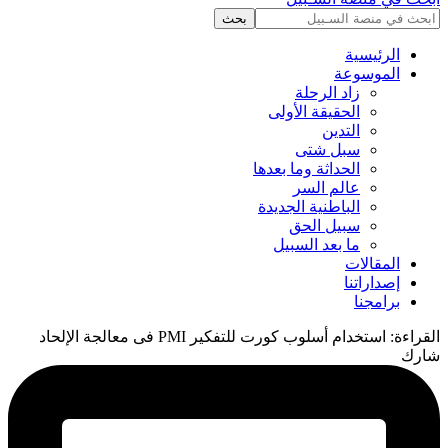
الرئيسية
الموسوعة
زاد الرحلة
الحقيقة الأولى
التدين
سبل شتى
الحداثة وما بعدها
عالم السر
الباطنية الجديدة
سبيل الحق
ما بعد السبيل
المقالات
إصداراتنا
برامجنا
القراءة:
استخدام أسلوب كورت للتفكير PMI فى معالجة الإلحاد
شارك