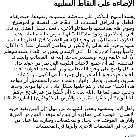
الإضاءة على النقاط
السلبية
يعتمد المنهج المذكور على مناقشة السلبيات وتفنيدها، حيث يقدّم
الطفل أو المراهق السلبيات التي تلقّاها في القضية أو الموضوع
ويقوم أهله بمناقشتها واحدة تلو الأخرى، فعلى سبيل المثال إن قال
الابن “إنه لا يرى وجودًا ماديًّا لله” فهنا نعرض عليه سلبيات هذه
الفكرة، فمنشأ الإيمان بوجود الإله هو الفطرة؛ لأنّ الفطرة السليمة
تشهد بوجود الله تعالى ولا يُمكن أن يتغاضى الإنسان عنها إلا إذا كان
عاصياً وبعيداً عن ربه، فإذا كان الإنسان يحس من تلقاء نفسه سيعلم
أنَّ الله خالقه وربه، وسيشعر بحاجته إليه في المصائب والشدائد
المختلفة، كما أن جميع الأحداث الكونية التي تمر من حولنا تدل
بشكلٍ واضح على وجود الله تعالى، ومن أهم هذه الحوادث حادثة
الخلق، حيث خلق الله عز وجل جميع ما في الكون من كائنات
بشرية، وأشجار، وبحار، وأنهار، وسماء، فمن المستحيل أن تتواجد
هذه الأشياء صدفة، أو يتم خلقها بشكلٍ ذاتي، بل لها موجد أوجدها
وخالق خلقه كما قال الله تعالى: {أَمْ خُلِقُوا مِنْ غَيْرِ شَيْءٍ أَمْ هُمُ
الْخَالِقُونَ * أم خَلَقُوا السَّمواتِ والأرض بل لا يُوقِنُون} [الطور: 35-36].
ولعل الابن يستشهد ببعض الشبهات من قبيل “إن الدين يقيد حرية
الانسان”، فيجب على محاوره أن يبين له موقف الدين من الحرية
وآثار هذا الموقف في الحياة والمجتمعات، ويقارنه بما عداه من
الحرية في الفلسفات الأخرى وأثرها في المجتمعات.