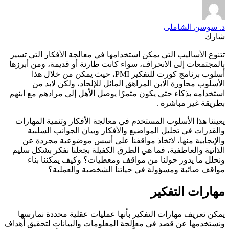
د. سوسن الشاملى
شارك
تتنوع الأساليب التي يمكن استخدامها في معالجة الأفكار التي تسير
بالمجتمعات إلى الانحراف، سواء كانت طارئة أو قديمة، ومن أبرزها
أسلوب برنامج كورت للتفكير PMI، حيث يمكن من خلال هذا
الأسلوب محاورة الابن المراهق المائل للإلحاد، ولكن لابد من
استخدامه بذكاء حتى يكون مثمرًا يوصل الأهل إلى مرادهم مع ابنهم
بطريقة غير مباشرة .
يعيننا هذا الأسلوب المستخدم في معالجة الأفكار وتنمية المهارات
والقدرات في تحليل المواضيع والأفكار وبيان الجوانب السلبية
والإيجابية منها، لاتخاذ مواقفنا على أسس موضوعية مجردة عن
الذاتية والعاطفية، فما هي الطرق الكفيلة بجعلنا نفكر بشكل سليم
ونحلل ما يدور حولنا من مواقف ومعطيات؟ وكيف يمكننا بناء
مواقف صائبة ومسؤولة في حياتنا الشخصية والعملية؟
مهارات التفكير
يمكن تعريف مهارات التفكير بأنها عمليات عقلية محددة نمارسها
ونستخدمها عن قصد في معالجة المعلومات والبيانات لتحقيق أهداف