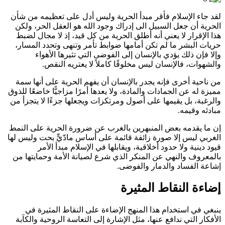
لقد جاء الإسلام فأقر مبدأ الحرية وليس أدل على تعظيمه من شأن
الحرية أن جعل السبيل الى إدراك وجود الله هو العقل الحر، ولكن
هذا الإقرار لا يعني أنه أطلق الحرية من كل قيد، إذ لا مجال لضبط
حريات البشر ما لم تكن أمامها ضوابط تأمر وتنهى وتحدد المسار،
وإلا فإن ذلك يؤدي بالإنسان إلى الفوضى التي تثيرها الأهواء
والشهوات، فالإنسان ليس مخلوقًا كاملاً لا يعتريه النقص.
من ناحية أخرى فإنه يجدر بالإنسان أن يفهم الحرية على أنها سمة
مميزة له عن الجمادات والمادة، ولا يعدها أمرًا مزاجيًّا خاضعًا للذوق
والرغبة، بل يقيمها على أصول ومرتكزات ويجعلها جزءًا لا يتجزأ من
مبادئه وقيمه.
إن ما يقدمه بعض المنبهرين بالغرب عن ضرورة الحرية على النمط
الغربي ليس إلا صورة زائفة قائمة على أساس مادّيٍّ بحت وليس لها
قيود دينية ولا حدود أخلاقية، ويقابلها في الإسلام مبدأ الأمر
بالمعروف والنهي عن المنكر الذي شرع لصيانة الأمة وحمايتها من
إشاعة الفساد والدمار والفوضى.
إضاءة النقاط
المثيرة
ينبغي في استخدام هذا المنهج الإضاءة على النقاط المثيرة في
الأفكار التي ندافع عنها، مثل الإشارة إلى التعاسة الروحية والكآبة