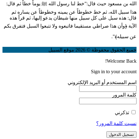
الله بن مسعود حيث قال:”خط لنا رسول الله ﷺ يوماً خطاً ثم قال:
هذا سبيل الله، ثم خط خطوطاً عن يمينه وخطوطاً عن يساره ثم
قال: هذه سبل على كل سبيل منها شيطان يدعو إليها، ثم قرأ هذه
الآية ﴿وأن هذا صراطي مستقيما فاتبعوه ولا تتبعوا السبل فتفرق بكم
عن سبيله﴾”.
جميع الحقوق محفوظة © 2026 موقع السبيل
Welcome Back!
Sign in to your account
اسم المستخدم أو البريد الإلكتروني
كلمة المرور
تذكرني
نسيت كلمة المرور؟