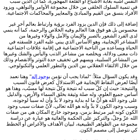
النفس أشبه بغابة الأشباح أو القلعة المهجورة، كما أن الدين سبب
في تنمية السلوك الخلقي من خلال مجموعة الأوامر والنواهي، ويزود
الأفراد بنسق من القيم والمبادئ والمعايير والمحاكمات الاجتماعية.
إضافة إلى ذلك فإن الدين يزود الفرد برؤية وارتباط بعالم آخر غير
محسوس بل هو فوق هذا العالم وفيه الخلاص والرحمة، كما أنه ينمي
لدى الفرد الشعور بالصبر والإيمان والأمل والولاء وغيرها من
المشاعر الإيجابية، وهو الأساس الذي يبني عليه الفرد فلسفته في
الحياة ويساعده من الناحية الاجتماعية في إقامة علاقات اجتماعية
ذات معنى ودلالة، ويخلصه من مشاعر الذنب واليأس والشك وغيرها
من المشاعر السلبية، ويسهم في تخفيف حدة التوتر والانفصام وذلك
من خلال الالتقاء العقلاني بين الدين والتطور العلمي والتكنولوجي.
وقد يكون السؤال مثلاً: “لماذا يجب أن نؤمن ب
وجود إله
” وهنا نعمد
أيضًا لعرض النقاط الإيجابية في الاستدلال كعرض قانون السبب
والنتيجة: حيث إن كلّ سبب له نتيجة وكلّ نتيجة لها مسبّب، وهذا هو
أساس جميع العلوم، وله صلة وثيقة بخلق السماء والأرض، والدليل
على وجود الله هو أنَّ ما له بداية وجود لا بدَّ وأن له سبباً لوجوده،
وسبب وجود الكون لا بدَّ وأنه هو الله تعالى، لأنّ صفات سبب وجود
الكون كونه غير مرتبط بزمن، وموجود خارج المكان هي من صفات
الله عزّ وجلّ، والتركيز على الحكمة والغائية هو عبارة عن دراسة
مجموعة من الظواهر الطبيعية، لبيان الأهداف والأغراض أو الخطط
كي نتوصل إلى مصمم الكون.