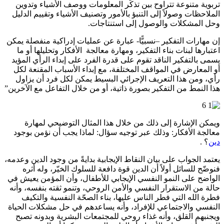
تربوية متنوعة تتراوح بين تذكُّر المعلومات ووصف الأشياء وتدوين
الملاحظات وصولاً إلى التنبؤ بالأمور وتصنيف الأشياء وتقييم الدليل
وحل المشكلات والوصول إلى استنتاجات.
إن مهارات التفكير –نسبيًّا- عبارة عن عمليات إدراكية منفصلة يمكن
اعتبارها لبنات بناء التفكير، ومهارة معالجة الأفكار وتحليلها أو ما
يسمى بالتفكير الناقد تقوم على قدرة الفرد على إبداء الرأي المؤيد
أو المعارض في المواقف المختلفة، مع إبداء الأسباب المقنعة لكل
رأي، ومن هذا التعريف الإجرائي البسيط يمكن لكل فرد أن يزاول
هذا النمط من التفكير بصورة ذاتية، أو من خلال التفاعل مع الآخرين”
ويمكن الإشارة إلى ذلك من خلال هذا المثال التوضيحي لمهارة
معالجة الأفكار: وذلك عبر توجيه سؤال: لماذا يجب أن نؤمن بوجود
دين
؟ .
يعتمد الجواب على بيان النقاط الإيجابية بدايةً من وجود الدين وعدمه،
فنوضّح للسائل أولاً أن الدين قوة دافعة للسلوك الخيّر، وله أثره
الواضح على النمو النفسي الإيجابي للأطفال، وأن المؤمن يعيش في
حالة من الاستقرار النفسي والأمن الروحي، وتنمو ثقته بنفسه، وأنه
فطرة الله التي فطر الناس عليها، بناء الصحّة النفسية والتكيف
النفسي والاجتماعي للإفراد، وأنه يساعدهم في حل مشكلات الحياة
ويجنبهم القلق، وأنه غذاء روحي للمجتمعات البشرية وبدونه تصبح