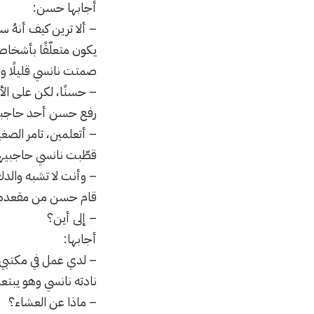
أجابها حسن:
– ألا ترين كيف أنهُ 
يكون متعلّقًا بأشخا
صمتت نانسي قليلًا وق
– حسنًا، لكن على الأ
رفع حسن أحد حاجبيه
– أتعلمين، تامر الصغ
قطّبت نانسي حاجبيها
– وأنت لا تشبه والدك
قام حسن من مقعده غا
– إلى أين؟
أجابها:
– لدي عمل في مكتبي، 
نادته نانسي وهو يبتع
– ماذا عن العشاء؟