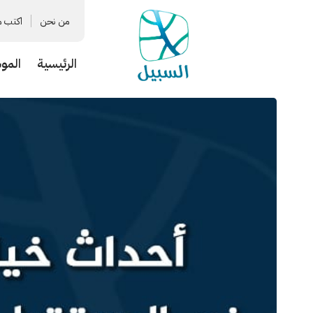
من نحن
اكتب م
الرئيسية
المو