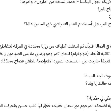
الأريكة بجوار أليكسا -أحدث نسخة من أمازون-، وأمرها:
ج تامر!
:
 تامر، هل أستخدم العمر الافتراضي ذي الستين عامًا؟
 في الصالة قليلًا، ثم انبثقت أطياف من زوايا محددة في الغرفة لتتقاطع 
لاثية الأبعاد (هولوغرام) للحاج تامر وهو يرتدي ملابس الصيادين را
ديمًا جاريث بيل. ابتسمت الصورة الافتراضية للطفل فصاح مجدّدًا:
ت الجد الميت:
ف حالك يا ولد؟
حكي لي حكاية؟
لضحكة المرحوم مع سعال خفيف خفق لها قلب حسن وتحركت الصور