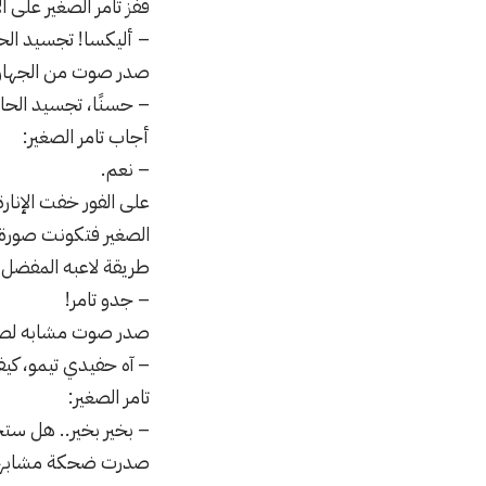
قفز تامر الصغير على 
– أليكسا! تجسيد الحا
صدر صوت من الجهاز
– حسنًا، تجسيد الحاج
أجاب تامر الصغير:
– نعم.
على الفور خفت الإنارة
الصغير فتكونت صورة ث
طريقة لاعبه المفضل ق
– جدو تامر!
صدر صوت مشابه لصو
– آه حفيدي تيمو، كي
تامر الصغير:
– بخير بخير.. هل ست
صدرت ضحكة مشابهة 