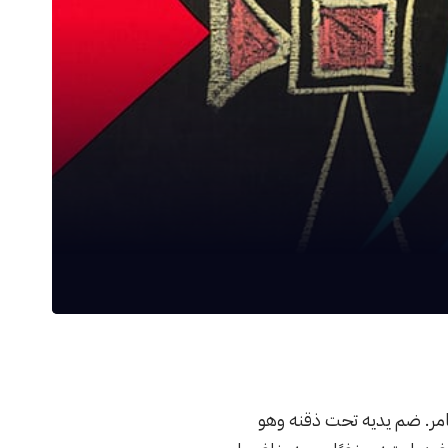
امر. ضم يديه تحت ذقنه وهو