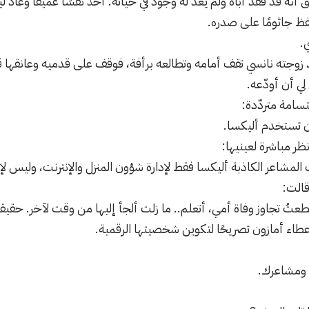
نه قد فقد أباه ولم يعد له وجود في حياته. أخذ نفَسًا عميقًا وعاد ل
لفظ جاثومًا على صدره.
.
وجته نانسي تقف أمامه وتطالعه برأفة، فوقف على قدميه وعانقها قا
لي أن أودّعه.
سامة متردّدة:
 تستخدم أليكسا.
 مباشرة لعينيها:
 المشاعر الكاذبة أليكسا فقط لإدارة شؤون المنزل والإنترنت، وليس 
قالت:
تطعتُ تجاوز وفاة أمي، أتعلم.. ما زلت ألجأ إليها من وقت لآخر. حقي
طاء أمازون تصريحًا لتكوين شخصيتها الرقمية.
 ومشاعرك.