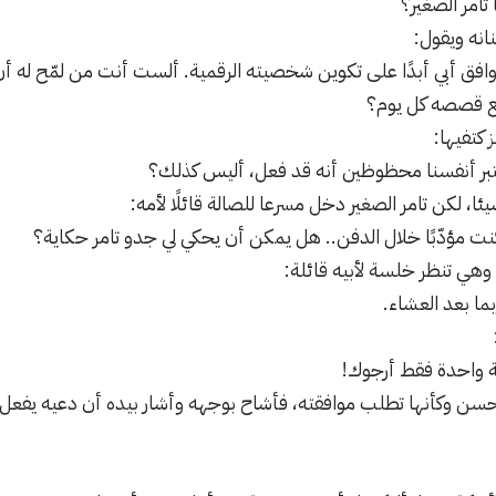
 تامر الصغير؟
ه ويقول:
ا وافق أبي أبدًا على تكوين شخصيته الرقمية. ألست أنت من لمّح له أن
ع قصصه كل يوم؟
 كتفيها:
بر أنفسنا محظوظين أنه قد فعل، أليس كذلك؟
، لكن تامر الصغير دخل مسرعا للصالة قائلًا لأمه:
ت مؤدّبًا خلال الدفن.. هل يمكن أن يحكي لي جدو تامر حكاية؟
وهي تنظر خلسة لأبيه قائلة:
بما بعد العشاء.
ة واحدة فقط أرجوك!
سن وكأنها تطلب موافقته، فأشاح بوجهه وأشار بيده أن دعيه يفعل، ف