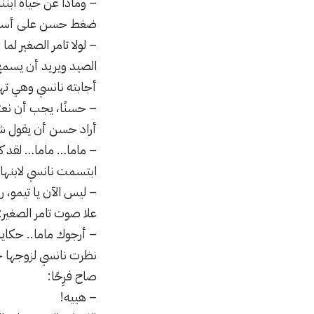
– وماذا عن حياة ابننا
ضغط حسن على أسنان
– لولا تامر الصغير لم
الصيد ويريد أن يسم
أجابته نانسي وهي تهز
– حسنًا، يجب أن نعت
أراد حسن أن يقول شيئا
– ماما… ماما… لقد كن
ابتسمت نانسي لابنها 
– ليس الآن يا تيمو، ر
علا صوت تامر الصغير:
– أرجوك ماما.. حكاي
نظرت نانسي لزوجها ح
صاح فرِحًا:
– هييه!