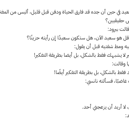
سعيد في حين أن جده قد فارق الحياة ودفن قبل قليل، أليس من المفت
ص حقيقيين؟
الت ببرود:
قل هو سعيد الآن، هل ستكون سعيدًا إن رأيته حزينًا؟
 ومط شفتيه قبل أن يقول:
ير لا يشبهك فقط بالشكل، بل أيضا بطريقة التفكير!
 وقالت:
 فقط بالشكل، بل بطريقة التفكير أيضًا!
ضبًا، فسألته نانسي:
لا أريد أن يزعجني أحد.
د: