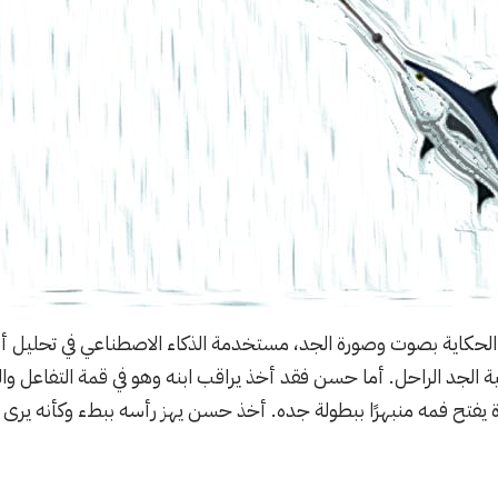
حكاية بصوت وصورة الجد، مستخدمة الذكاء الاصطناعي في تحليل أسئل
الجد الراحل. أما حسن فقد أخذ يراقب ابنه وهو في قمة التفاعل وال
ة يفتح فمه منبهرًا ببطولة جده. أخذ حسن يهز رأسه ببطء وكأنه يرى خ