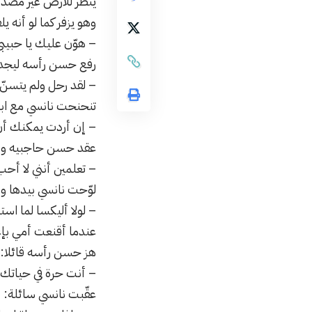
ينظر للأرض غير مصدق أ
وهو يزفر كما لو أنه ي
– هوّن عليك يا حبيبي
رفع حسن رأسه ليجد ز
– لقد رحل ولم يتسنّ 
تنحنحت نانسي مع ابت
– إن أردت يمكنك أن
عقد حسن حاجبيه ونظر
– تعلمين أنني لا أحب
لوّحت نانسي بيدها و
– لولا أليكسا لما اس
عندما أقنعت أمي بإع
هز حسن رأسه قائلا:
– أنت حرة في حياتك
عقّبت نانسي سائلة: