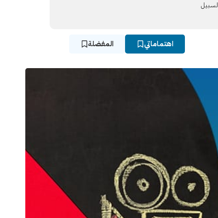
لسـبيل
اهتماماتي
المفضلة