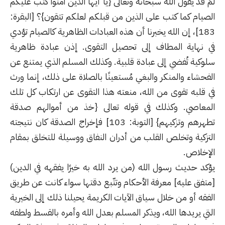
لمَ قد يقول الله سبحانه وتعالى {يا أيها الذين آمنوا كتب عليكم
الصيام كما كتب على الذين من قبلكم لعلكم تتقون}؟ [البقرة:
183]، إن الله يخبرنا أن هذه العبادات الظاهرية كالصيام تؤدي
في نهاية المطاف إلى تحصيل التقوى. إذن عبادة ظاهرية
سلوكية تُفضي إلى عبادة قلبية. وكذلك المسلم الذي يمتنع عن
الفحشاء والمنكر والبغي مُستعينًا بالصلاة على ذلك، إنما ورث
في قلبه تقوى من الله، منعته هذا التقوى عن ارتكاب كل تلك
المعاصي. وكذلك في قوله تعالى {خذ من أموالهم صدقة
تطهرهم وتزكيهم} [التوبة: 103] فإخراج الصدقة كان نتيجته
التزكية وتخلص القلب من أدران النفاق ووسيلة للتخلق بمقام
الإخلاص.
يؤكد حديث رسول الله (من يرد الله به خيرًا يفقهه في الدين)
[متفق عليه] معرفة الأحكام وتتّبع دقتها سواء كانت عن طريق
الفقه أو من خلال سياق الآيات الكريمة يحيلنا ذلك إلى الخيرية
التي يريدها الله، ويذكر المسلم بعدل الله وأمره بالقسط ولطفه