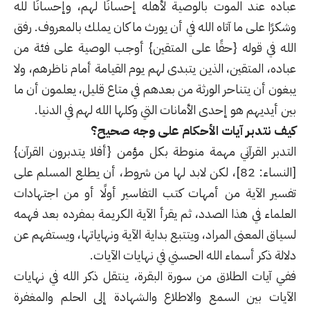
عباده عند الموت بالوصية لأهله إحسانًا لهم، وإحسانًا لله
وشكرًا على ما آتاه الله في أن يورث ما كان يملك بالمعروف. رفق
الله في قوله {حقًا على المتقين} أوجب الوصية على فئة من
عباده، المتقين، الذين يتبدى لهم يوم القيامة أمام ناظرهم، ولا
يبغون أن يتناحر الورثة من بعدهم في متاع قليل، يعلمون أن ما
بين أيديهم هو إحدى الأمانات التي وكلها الله لهم في الدنيا.
كيف نتدبر آيات الأحكام على وجه صحيح؟
التدبر القرآني مهمة منوطة بكل مؤمن {أفلا يتدبرون القرآن}
[النساء: 82]، لكن لابد لها من شروط، أن يطلع المسلم على
تفسير الآية من أمهات كتب التفاسير أولًا أو من اجتهادات
العلماء في هذا الصدد، ثم يقرأ الآية الكريمة بمفرده بعد فهمه
لسياق المعنى المراد، ويتتبع بداية الآية ونهاياتها، ويستفهم عن
دلالة ذكر أسماء الله الحسني في نهايات الآيات.
ففي آيات الطلاق من سورة البقرة، ينتقل ذكر الله في نهايات
الآيات بين السمع والاطلاع والشهادة إلى الحلم والمغفرة