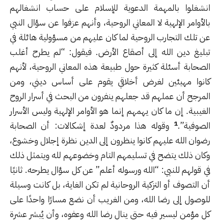
انشغلوا بالمهمة الدعوية للإسلام على حساب انشغالهم
بالأوامر الإلهية لا المعاني الروحية، وأنهم عزفوا عن سؤال النبي
عن تلك التجارب الروحية لما كان عليهم من مسؤولية هائلة في
تبليغ دين الله إلى أصقاع الأرض. فيقول: “لم يطرح أغلب
الصحابة أسئلة كثيرة حول طبيعة هذه المعاني الروحية، لأنهم
كانوا مهيئين لغرض أخلاقي يقوم على أساس ديني، ومن
المرجح أن عملهم قد جعلهم ينفرون من البحث في أسرار الروح
الغيبية. إن ما كان يهمهم إنما هو الأوامر الإلهية وليس الأسرار
1
الصوفية”.
وقوله هذا مردودٌ لعدة إشكالات: أن الصحابة
رضوان الله عليهم كانوا ينظرون إلى الدين نظرة إجلال وخشوع،
وكان ذلك يتضح في تسليمهم التام وخضوعهم لله ويتمثل ذلك
في قولهم للنبي: “الله ورسوله أعلم” عن كل سؤال يطرحه. ثانيًا
أن التصوف أو التزكية الروحانية لم تكن الغاية، بل كانت وسيلة
للوصول إلى رضا الله، ومن الغريب أن نضع مسارًا واحدًا على
كل مؤمن ليسير فيه حتى ينال رضا الله وعفوه، وأن يُبشر عشرة