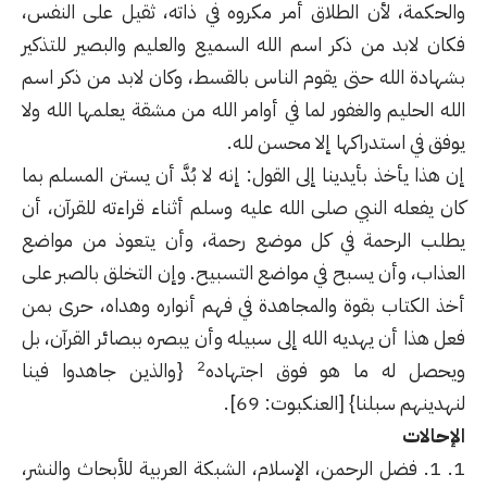
والحكمة، لأن الطلاق أمر مكروه في ذاته، ثقيل على النفس،
فكان لابد من ذكر اسم الله السميع والعليم والبصير للتذكير
بشهادة الله حتى يقوم الناس بالقسط، وكان لابد من ذكر اسم
الله الحليم والغفور لما في أوامر الله من مشقة يعلمها الله ولا
يوفق في استدراكها إلا محسن لله.
إن هذا يأخذ بأيدينا إلى القول: إنه لا بُدَّ أن يستن المسلم بما
كان يفعله النبي صلى الله عليه وسلم أثناء قراءته للقرآن، أن
يطلب الرحمة في كل موضع رحمة، وأن يتعوذ من مواضع
العذاب، وأن يسبح في مواضع التسبيح. وإن التخلق بالصبر على
أخذ الكتاب بقوة والمجاهدة في فهم أنواره وهداه، حرى بمن
فعل هذا أن يهديه الله إلى سبيله وأن يبصره ببصائر القرآن، بل
2
ويحصل له ما هو فوق اجتهاده
{والذين جاهدوا فينا
لنهدينهم سبلنا} [العنكبوت: 69].
الإحالات
1. فضل الرحمن، الإسلام، الشبكة العربية للأبحاث والنشر،