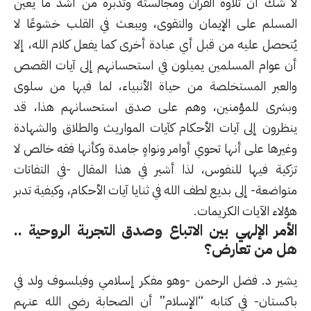
لا شك أن تلاوة القرآن ومجالسته وتدبره من أشد ما يعين
المسلم على الإيمان والتقوى، ويبعث في القلب خشوعًا لا
يُتحصل عليه من قبل أي عبادة أخرى كما يفعل كلام الله، إلا
أن عوام المسلمين يميلون في استحسانهم إلى آيات القصص
والعبر المستخلصة من حياة الأنبياء، لما فيها من سلوى
وبشرى للمؤمنين، وهم على صدق استحسانهم هذا، قد
ينظرون إلى آيات الأحكام كآيات المواريث والطلاق والشهادة
وغيرها على أنها تحوي أوامر ونواهٍ جامدة وكأنها فقه خالص لا
تزكية فيها للنفوس، لذا أشير في هذا المقال -في التفاتات
متواضعة- إلى بديع لطف الله في ثنايا آيات الأحكام، وكيفية تدبر
هؤلاء الآيات الكريمات.
الأمر الإلهي بين الاتباع وصدق التجربة الروحية ..
هل من تعارض؟
يشير د. فضل الرحمن -وهو مفكر إسلامي وفيلسوف ولد في
باكستان- في كتابه “الإسلام” أن الصحابة رضي الله عنهم