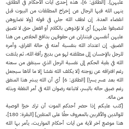
عليهن}. [الطلاق: 6]، هذه إحدى آيات الأحكام في الطلاق،
ينهى الله فيها الرجال عن إخراج المطلقات من البيوت قبل
انقضاء العدة. إن لطف الله جلي في قوله {ولا تضاروهن
لتضيقوا عليهن} أي لا تؤذوهن بالكلام أو الفعل حتى لا تضيق
عليهن أنفسهن فيتنازلن عن حقوقهن بدافع الخلاص من هذا
الضيق. إن اعتداد الله بنفسية أمته في حالة الفراق، وأمره
للرجل بالإحسان إلى مطلقته لهو من بديع رأفة الله، ثم يلتفت
الله في بقية الحكم إلى نفسية الرجل الذي سينفق من سعته
رغم افتراقه عن زوجته {لا يكلف الله نفسًا إلا ما آتاها سيجعل
الله بعد عسر يسرا} [الطلاق: 6] أي أن الله يبشر هذا المنفق
رغم ضيق حاله باليسر، لاتباعه رضوان الله في أمر النفقة وبذله
من ماله.
{كتب عليكم إذا حضر أحدكم الموت أن ترك خيرًا الوصية
للوالدين والأقربين بالمعروف حقًا على المتقين} [البقرة: 180]،
هذا موضع آخر لآية من آيات أحكام المواريث، يأمر بها الله