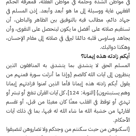
في مواطن الشدة وحلمه في مواطن الغفلة، فمعرفة الحكم
الفقهي غاية ووسيلة إلى ما هو أبعد وأبعد. إذن المسلم في
جهاد دائم، مطالب فيه بالتوفيق بين الظاهر والباطن، أن
تستقيم صلاته على أفضل ما يكون ليتحصل على التقوى، وأن
يجاهد وساوس قلبه دائمًا ليرقى في صلاته إلى مقام الإحسان،
وهكذا دواليك.
أيكم زادته هذه إيمانا؟
المسلم الحق لا يتشدق بما يتشدق به المنافقون الذين
ينظرون إلى آيات الله كالصم {وإذا ما أنزلت سورة فمنهم من
يقول أيكم زادته هذه إيمانا فأما الذين آمنوا فزادتهم إيمانا
وهم يستبشرون} [التوبة: 124]، كل آيات القرآن تنفع أو تبشر أو
تهدي أو توقظ في القلب معنًا كان مغيبًا من قبل، أو تقسم
لقارئها من خشية الله ما شاء الله له فيها، بما في ذلك آيات
الأحكام.
{اسكنوهن من حيث سكنتم من وجدكم ولا تضاروهن لتضيقوا